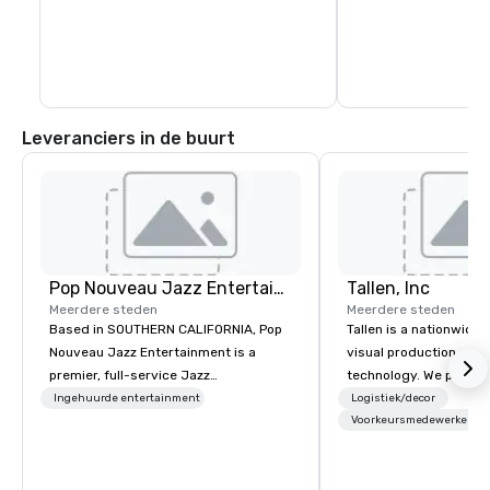
Leveranciers in de buurt
Pop Nouveau Jazz Entertainment
Tallen, Inc
Meerdere steden
Meerdere steden
Based in SOUTHERN CALIFORNIA, Pop
Tallen is a nationwide 
Nouveau Jazz Entertainment is a
visual production and
premier, full-service Jazz
technology. We provide
entertainment management company
solutions — from crea
Ingehuurde entertainment
Logistiek/decor
specializing in a sophisticated, cross-
state-of-the-art equi
Voorkeursmedewerkers
genre musical experience we call "Pop
technical support — fo
Nouveau Jazz." Our mission is to
meetings, and live even