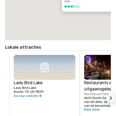
Hotel
3 van 5
Lokale attracties
Lady Bird Lake
Restaurants en
Lady Bird Lake
uitgaansgelege
Austin, TX, US 78701
Nachtleven
1 blok
St.
Ga naar website
Aloft Austin Downtown 
van dit alles, op een
van de beroemde rest
uitgaansgelegenheden
Meer lezen
St.