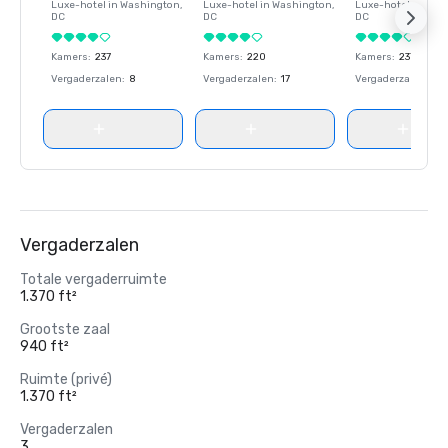
Luxe-hotel in
Washington
,
Luxe-hotel in
Washington
,
Luxe-hotel in
Wash
DC
DC
DC
Kamers
:
237
Kamers
:
220
Kamers
:
237
Vergaderzalen
:
8
Vergaderzalen
:
17
Vergaderzalen
:
8
Vergaderzalen
Totale vergaderruimte
1.370 ft²
Grootste zaal
940 ft²
Ruimte (privé)
1.370 ft²
Vergaderzalen
3