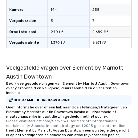
Kamers
144
258
Vergaderzalen
3
7
Grootste zaal
940 ft²
2.689 ft²
Vergaderruimte
1.370 ft²
6.671 ft²
Veelgestelde vragen over Element by Marriott
Austin Downtown
Bekijk veelgestelde vragen van Element by Marriott Austin Downtown
over gezondheid en veiligheid, duurzaamheid en diversiteit en
inclusie.
DUURZAME BEDRIJFSVOERING
Geef informatie over of een link naar doelstellingen/strategieën van
Element by Marriott Austin Downtown inzake duurzaamheid of
maatschappelijke impact die zijn gedeeld met het publiek.
Please visit Marriott.com/Serve360 for Marriott International's 
sustainability & social impact strategy and 2025 goals information.
Heeft Element by Marriott Austin Downtown een strategie die gericht
is op het verwijderen en scheiden van afval (bijvoorbeeld papier,