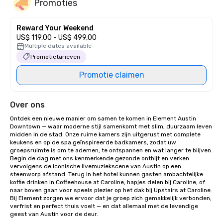
Promoties
Reward Your Weekend
US$ 119,00 - US$ 499,00
Multiple dates available
Promotietarieven
Promotie claimen
Over ons
Ontdek een nieuwe manier om samen te komen in Element Austin 
Downtown — waar moderne stijl samenkomt met slim, duurzaam leven 
midden in de stad. Onze ruime kamers zijn uitgerust met complete 
keukens en op de spa geïnspireerde badkamers, zodat uw 
groepsruimte is om te ademen, te ontspannen en wat langer te blijven. 
Begin de dag met ons kenmerkende gezonde ontbijt en verken 
vervolgens de iconische livemuziekscene van Austin op een 
steenworp afstand. Terug in het hotel kunnen gasten ambachtelijke 
koffie drinken in Coffeehouse at Caroline, hapjes delen bij Caroline, of 
naar boven gaan voor speels plezier op het dak bij Upstairs at Caroline. 
Bij Element zorgen we ervoor dat je groep zich gemakkelijk verbonden, 
verfrist en perfect thuis voelt — en dat allemaal met de levendige 
geest van Austin voor de deur.