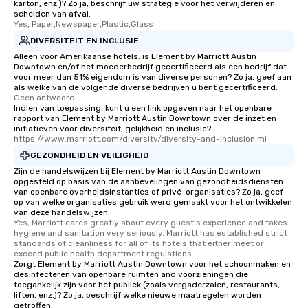
karton, enz.)? Zo ja, beschrijf uw strategie voor het verwijderen en
scheiden van afval.
Yes, Paper,Newspaper,Plastic,Glass
DIVERSITEIT EN INCLUSIE
Alleen voor Amerikaanse hotels: is Element by Marriott Austin
Downtown en/of het moederbedrijf gecertificeerd als een bedrijf dat
voor meer dan 51% eigendom is van diverse personen? Zo ja, geef aan
als welke van de volgende diverse bedrijven u bent gecertificeerd:
Geen antwoord.
Indien van toepassing, kunt u een link opgeven naar het openbare
rapport van Element by Marriott Austin Downtown over de inzet en
initiatieven voor diversiteit, gelijkheid en inclusie?
https://www.marriott.com/diversity/diversity-and-inclusion.mi
GEZONDHEID EN VEILIGHEID
Zijn de handelswijzen bij Element by Marriott Austin Downtown
opgesteld op basis van de aanbevelingen van gezondheidsdiensten
van openbare overheidsinstanties of privé-organisaties? Zo ja, geef
op van welke organisaties gebruik werd gemaakt voor het ontwikkelen
van deze handelswijzen.
Yes, Marriott cares greatly about every guest's experience and takes 
hygiene and sanitation very seriously. Marriott has established strict 
standards of cleanliness for all of its hotels that either meet or 
exceed public health department regulations. 
Zorgt Element by Marriott Austin Downtown voor het schoonmaken en
desinfecteren van openbare ruimten and voorzieningen die
toegankelijk zijn voor het publiek (zoals vergaderzalen, restaurants,
liften, enz.)? Zo ja, beschrijf welke nieuwe maatregelen worden
getroffen.