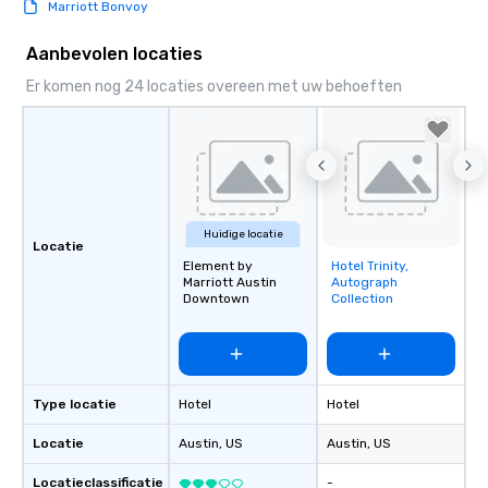
Marriott Bonvoy
of your special day! From setting the
mood for your "I do" moment, to
Aanbevolen locaties
creating a swinging vibe for cocktail
hour, to providing some sultry sounds
Er komen nog 24 locaties overeen met uw behoeften
for dinner which lead right into an
unforgettable all night dance party!
Pop Nouveau will be there every step
of the way to make planning your
wedding day a breeze. We have many
options available for every size venue
Huidige locatie
and every budget.
Locatie
Element by
Hotel Trinity,
Removed from
Marriott Austin
Autograph
favorites
Downtown
Collection
Type locatie
Hotel
Hotel
Locatie
Austin
, US
Austin
, US
Locatieclassificatie
-