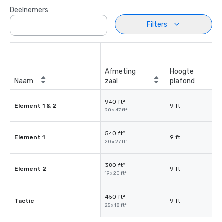
Deelnemers
Filters
Afmeting
Hoogte
Naam
zaal
plafond
940 ft²
Element 1 & 2
9 ft
20 x 47 ft²
540 ft²
Element 1
9 ft
20 x 27 ft²
380 ft²
Element 2
9 ft
19 x 20 ft²
450 ft²
Tactic
9 ft
25 x 18 ft²