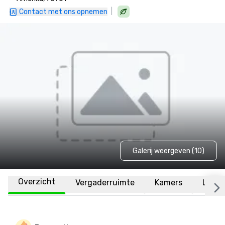
|
Contact met ons opnemen
Galerij weergeven (10)
Overzicht
Vergaderruimte
Kamers
Locat