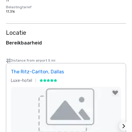
11
Belastingtarief
17,3%
Locatie
Bereikbaarheid
Distance from airport 5 mi
The Ritz-Carlton, Dallas
Sher
Luxe-hotel
Hotel