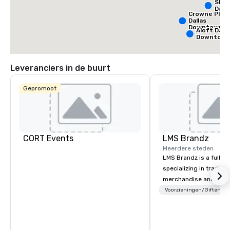
Sher
Dalla
Crowne Plaz
Dallas
Downtown
Aloft Dalla
Downtow
Leveranciers in de buurt
Gepromoot
CORT Events
LMS Brandz
Meerdere steden
LMS Brandz is a full-s
specializing in trade 
merchandise and muc
booth giveaways and 
Voorzieningen/Giften
to executive gifting, d
banners, signage, fulfi
logistics, shipping, al