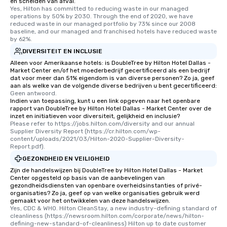
en scheiden van afval.
Yes, Hilton has committed to reducing waste in our managed 
operations by 50% by 2030. Through the end of 2020, we have 
reduced waste in our managed portfolio by 73% since our 2008 
baseline, and our managed and franchised hotels have reduced waste 
by 62%.
DIVERSITEIT EN INCLUSIE
Alleen voor Amerikaanse hotels: is DoubleTree by Hilton Hotel Dallas -
Market Center en/of het moederbedrijf gecertificeerd als een bedrijf
dat voor meer dan 51% eigendom is van diverse personen? Zo ja, geef
aan als welke van de volgende diverse bedrijven u bent gecertificeerd:
Geen antwoord.
Indien van toepassing, kunt u een link opgeven naar het openbare
rapport van DoubleTree by Hilton Hotel Dallas - Market Center over de
inzet en initiatieven voor diversiteit, gelijkheid en inclusie?
Please refer to https://jobs.hilton.com/diversity and our annual 
Supplier Diversity Report (https://cr.hilton.com/wp-
content/uploads/2021/03/Hilton-2020-Supplier-Diversity-
Report.pdf).
GEZONDHEID EN VEILIGHEID
Zijn de handelswijzen bij DoubleTree by Hilton Hotel Dallas - Market
Center opgesteld op basis van de aanbevelingen van
gezondheidsdiensten van openbare overheidsinstanties of privé-
organisaties? Zo ja, geef op van welke organisaties gebruik werd
gemaakt voor het ontwikkelen van deze handelswijzen.
Yes, CDC & WHO. Hilton CleanStay, a new industry-defining standard of 
cleanliness (https://newsroom.hilton.com/corporate/news/hilton-
defining-new-standard-of-cleanliness) Hilton up to date customer 