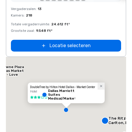
Removed from favorites
Rem
Vergaderzalen
:
13
Verga
Kamers
:
218
Kamer
Totale vergaderruimte
:
24.612 ft²
Total
Grootste zaal
:
9.548 ft²
Groots
Locatie selecteren
Crowne Plaza
Dallas Market
Ctr - Love
Field
DoubleTree by Hilton Hotel Dallas - Market Center
Dallas Marriott
Hotel
Suites
3 van 5
Medical/Market
Center
The Ritz-
Carlton, Dal