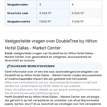
Vergaderzalen
3
4
Grootste zaal
4.056 ft²
2.500 ft²
Vergaderruimte
7.500 ft²
3.566 ft²
Veelgestelde vragen over DoubleTree by Hilton
Hotel Dallas - Market Center
Bekijk veelgestelde vragen van DoubleTree by Hilton Hotel Dallas -
Market Center over gezondheid en veiligheid, duurzaamheid en
diversiteit en inclusie.
DUURZAME BEDRIJFSVOERING
Geef informatie over of een link naar doelstellingen/strategieën van
DoubleTree by Hilton Hotel Dallas - Market Center inzake duurzaamheid
of maatschappelijke impact die zijn gedeeld met het publiek.
Hilton has committed to cut our environmental footprint in half and 
double our social impact by 2030. Refer to our website, 
https://cr.hilton.com, for details on our award-winning Environmental, 
Social and Governance (ESG) programs.
Heeft DoubleTree by Hilton Hotel Dallas - Market Center een strategie
die gericht is op het verwijderen en scheiden van afval (bijvoorbeeld
papier, karton, enz.)? Zo ja, beschrijf uw strategie voor het verwijderen