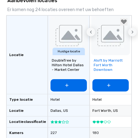
Aanbevolen locaties
Er komen nog 24 locaties overeen met uw behoeften
Huidige locatie
Locatie
DoubleTree by
Aloft by Marriott
Removed from
Hilton Hotel Dallas
Fort Worth
favorites
- Market Center
Downtown
Type locatie
Hotel
Hotel
Locatie
Dallas
, US
Fort Worth
, US
Locatieclassificatie
Kamers
227
180