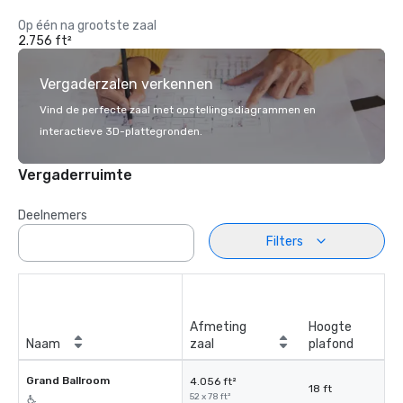
Op één na grootste zaal
2.756 ft²
Vergaderzalen verkennen
Vind de perfecte zaal met opstellingsdiagrammen en
interactieve 3D-plattegronden.
Vergaderruimte
Deelnemers
Filters
Afmeting
Hoogte
Naam
zaal
plafond
Grand Ballroom
4.056 ft²
18 ft
52 x 78 ft²