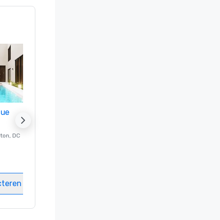
nue
Promote your venue
ton
, DC
Luxe-hotel in
Washington
, DC
Kamers
:
237
Vergaderzalen
:
8
cteren
Locatie selecteren