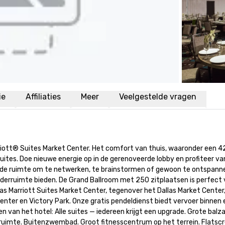
ie
Affiliaties
Meer
Veelgestelde vragen
riott® Suites Market Center. Het comfort van thuis, waaronder een 42
ites. Doe nieuwe energie op in de gerenoveerde lobby en profiteer van
e ruimte om te netwerken, te brainstormen of gewoon te ontspannen
derruimte bieden. De Grand Ballroom met 250 zitplaatsen is perfect v
las Marriott Suites Market Center, tegenover het Dallas Market Center,
nter en Victory Park. Onze gratis pendeldienst biedt vervoer binnen e
n van het hotel: Alle suites — iedereen krijgt een upgrade. Grote balza
ruimte. Buitenzwembad. Groot fitnesscentrum op het terrein. Flatscr