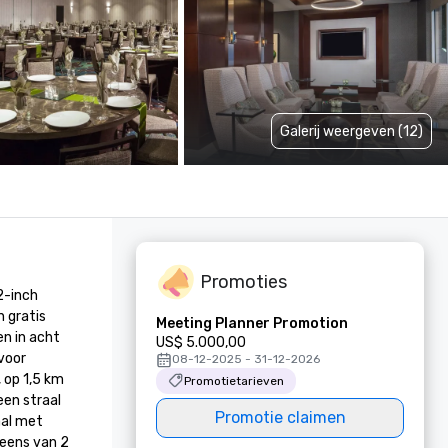
Galerij weergeven (12)
Promoties
-inch 
 gratis 
Meeting Planner Promotion
 in acht 
US$ 5.000,00
oor 
08-12-2025 - 31-12-2026
 op 1,5 km 
Promotietarieven
en straal 
Promotie claimen
al met 
eens van 2 