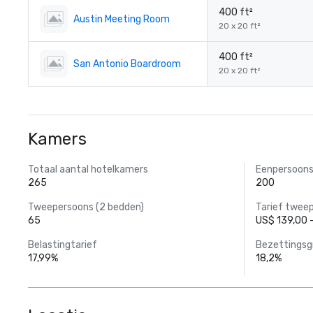
400 ft²
Austin Meeting Room
20 x 20 ft²
400 ft²
San Antonio Boardroom
20 x 20 ft²
Kamers
Totaal aantal hotelkamers
Eenpersoons 
265
200
Tweepersoons (2 bedden)
Tarief twee
65
US$ 139,00 
Belastingtarief
Bezettingsg
17,99%
18,2%