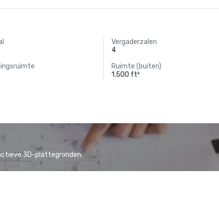
al
Vergaderzalen
4
lingsruimte
Ruimte (buiten)
1.500 ft²
actieve 3D-plattegronden.