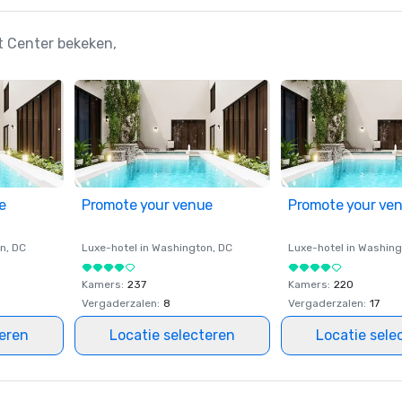
t Center bekeken,
e
Promote your venue
Promote your ve
on
, DC
Luxe-hotel in
Washington
, DC
Luxe-hotel in
Washing
Kamers
:
237
Kamers
:
220
Vergaderzalen
:
8
Vergaderzalen
:
17
teren
Locatie selecteren
Locatie sele