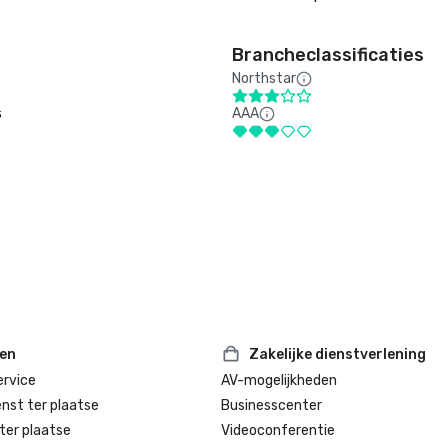
Brancheclassificaties
Northstar
s
AAA
ten
Zakelijke dienstverlening
rvice
AV-mogelijkheden
enst ter plaatse
Businesscenter
ter plaatse
Videoconferentie