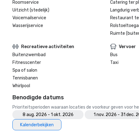
Roomservice
Catering ter p
Uitzicht (stedelijk)
Langdurig verbl
Voicemailservice
Restaurant te
Wasserijservice
Rolstoeltoegan
Ruimte (buite
Recreatieve activiteiten
Vervoer
Buitenzwembad
Bus
Fitnesscenter
Taxi
Spa of salon
Tennisbanen
Whirlpool
Benodigde datums
Prioriteitsperioden waaraan locaties de voorkeur geven voor
8 aug. 2026 - 1 okt. 2026
1 nov. 2026 - 31 dec. 
Kalenderbekijken