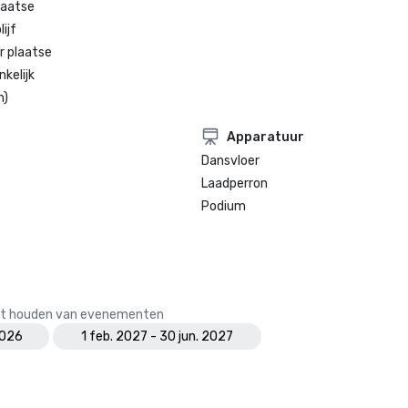
laatse
ijf
r plaatse
kelijk
n)
Apparatuur
Dansvloer
Laadperron
Podium
 het houden van evenementen
2026
1 feb. 2027 - 30 jun. 2027