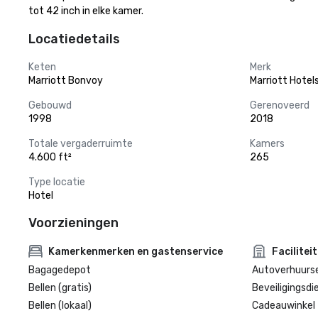
tot 42 inch in elke kamer.
Locatiedetails
Keten
Merk
Marriott Bonvoy
Marriott Hotel
Gebouwd
Gerenoveerd
1998
2018
Totale vergaderruimte
Kamers
4.600 ft²
265
Type locatie
Hotel
Voorzieningen
Kamerkenmerken en gastenservice
Facilitei
Bagagedepot
Autoverhuurse
Bellen (gratis)
Beveiligingsdi
Bellen (lokaal)
Cadeauwinkel 