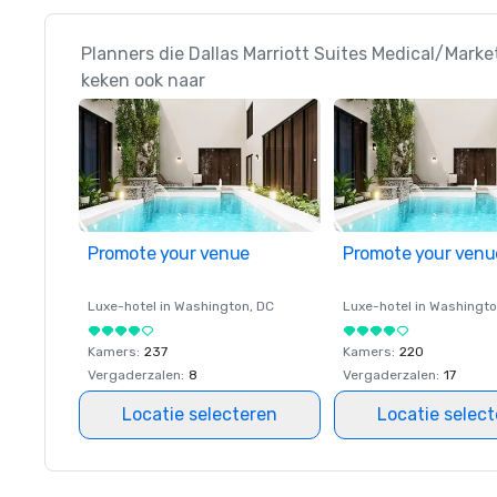
Planners die Dallas Marriott Suites Medical/Marke
keken ook naar
Promote your venue
Promote your venu
Luxe-hotel in
Washington
, DC
Luxe-hotel in
Washingt
Kamers
:
237
Kamers
:
220
Vergaderzalen
:
8
Vergaderzalen
:
17
Locatie selecteren
Locatie selec