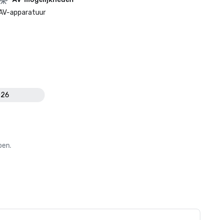
AV-apparatuur
026
oen.