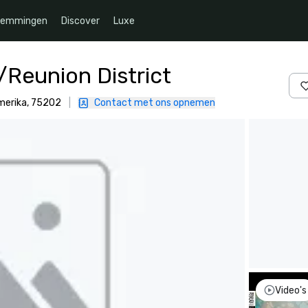
temmingen
Discover
Luxe
Reunion District
Amerika, 75202
|
Contact met ons opnemen
Video's