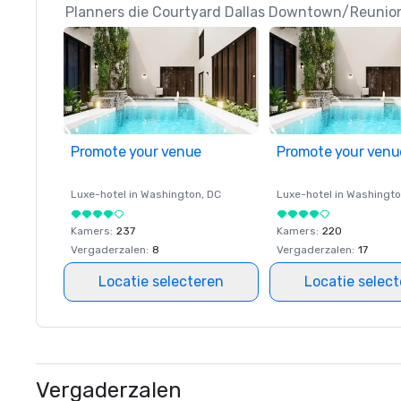
Planners die Courtyard Dallas Downtown/Reunion 
Promote your venue
Promote your venu
Luxe-hotel in
Washington
, DC
Luxe-hotel in
Washingt
Kamers
:
237
Kamers
:
220
Vergaderzalen
:
8
Vergaderzalen
:
17
Locatie selecteren
Locatie selec
Vergaderzalen