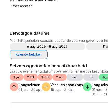
Fitnesscenter
Benodigde datums
Prioriteitsperioden waaraan locaties de voorkeur geven voor
6 aug. 2026 - 8 aug. 2026
11 
Kalenderbekijken
Seizoensgebonden beschikbaarheid
Laat uw evenementsdatums overeenkomen met de beschikbaarheid
jan
feb
mrt
apr
mei
jun
ju
Hoogseizoen
Voor- en naseizoen
Laagseiz
01 jan. - 30 apr.
15 sep. - 31 okt.
01 nov. - 3
01 jul. - 31