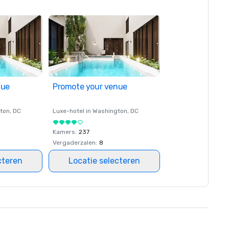
nue
Promote your venue
ton
, DC
Luxe-hotel in
Washington
, DC
Kamers
:
237
Vergaderzalen
:
8
cteren
Locatie selecteren