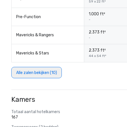
59 x 22 ft²
1.000 ft²
Pre-Function
-
2.373 ft²
Mavericks & Rangers
-
2.373 ft²
Mavericks & Stars
44 x 54 ft²
Alle zalen bekijken (10)
Kamers
Totaal aantal hotelkamers
167