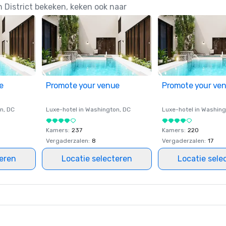
District bekeken, keken ook naar
e
Promote your venue
Promote your ve
on
, DC
Luxe-hotel in
Washington
, DC
Luxe-hotel in
Washing
Kamers
:
237
Kamers
:
220
Vergaderzalen
:
8
Vergaderzalen
:
17
teren
Locatie selecteren
Locatie sele