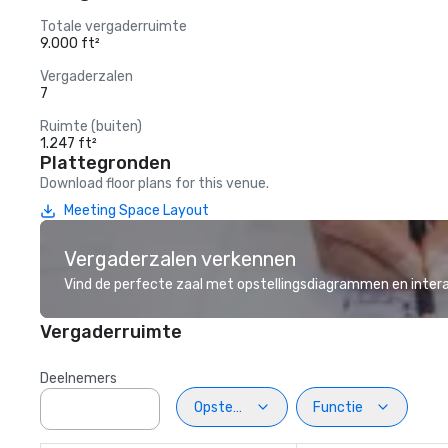
Totale vergaderruimte
9.000 ft²
Vergaderzalen
7
Ruimte (buiten)
1.247 ft²
Plattegronden
Download floor plans for this venue.
Meeting Space Layout
Vergaderzalen verkennen
Vind de perfecte zaal met opstellingsdiagrammen en inter
Vergaderruimte
Deelnemers
Opstelling
Functie