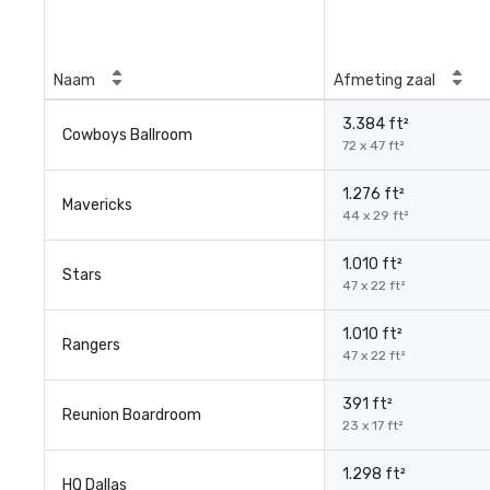
Naam
Afmeting zaal
3.384 ft²
Cowboys Ballroom
72 x 47 ft²
1.276 ft²
Mavericks
44 x 29 ft²
1.010 ft²
Stars
47 x 22 ft²
1.010 ft²
Rangers
47 x 22 ft²
391 ft²
Reunion Boardroom
23 x 17 ft²
1.298 ft²
HQ Dallas