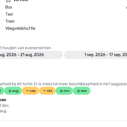
Bus
Taxi
Trein
Vliegveldshuttle
 het houden van evenementen
aug. 2026 - 21 aug. 2026
1 sep. 2026 - 17 sep. 2
 bij dit hotel. Er is meestal meer beschikbaarheid in het laagseiz
l
aug
sep
okt
nov
dec
oen
1 dec.
 aug.