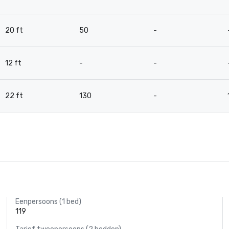
20 ft
50
-
12 ft
-
-
22 ft
130
-
Eenpersoons (1 bed)
119