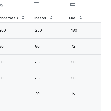
onde tafels
Theater
Klas
Ver
200
250
180
-
80
80
72
4
50
65
50
4
50
65
50
4
-
20
16
12
-
-
-
-