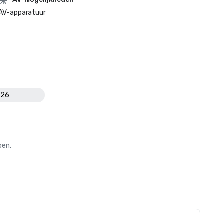
AV-apparatuur
026
oen.