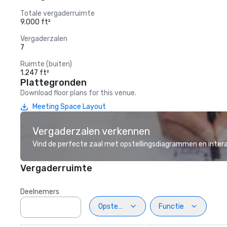
Totale vergaderruimte
9.000 ft²
Vergaderzalen
7
Ruimte (buiten)
1.247 ft²
Plattegronden
Download floor plans for this venue.
Meeting Space Layout
Vergaderzalen verkennen
Vind de perfecte zaal met opstellingsdiagrammen en inter
Vergaderruimte
Deelnemers
Opstelling
Functie