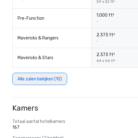
59 x 22 ft²
1.000 ft²
Pre-Function
-
2.373 ft²
Mavericks & Rangers
-
2.373 ft²
Mavericks & Stars
44 x 54 ft²
Alle zalen bekijken (10)
Kamers
Totaal aantal hotelkamers
167