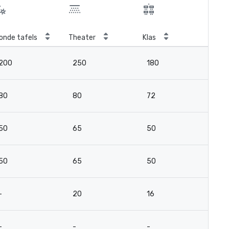
onde tafels
Theater
Klas
Ver
200
250
180
-
80
80
72
4
50
65
50
4
50
65
50
4
-
20
16
12
-
-
-
-