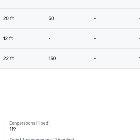
20 ft
50
-
12 ft
-
-
22 ft
130
-
Eenpersoons (1 bed)
119