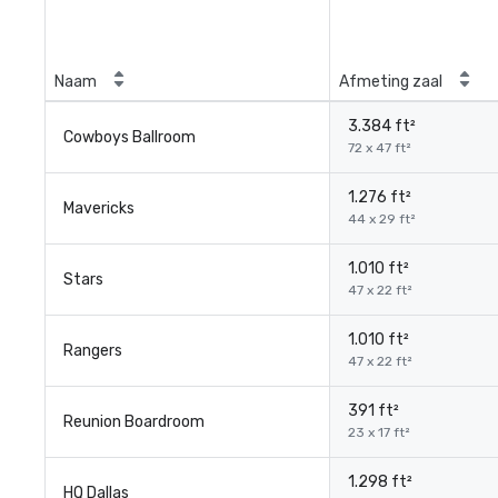
Naam
Afmeting zaal
3.384 ft²
Cowboys Ballroom
72 x 47 ft²
1.276 ft²
Mavericks
44 x 29 ft²
1.010 ft²
Stars
47 x 22 ft²
1.010 ft²
Rangers
47 x 22 ft²
391 ft²
Reunion Boardroom
23 x 17 ft²
1.298 ft²
HQ Dallas