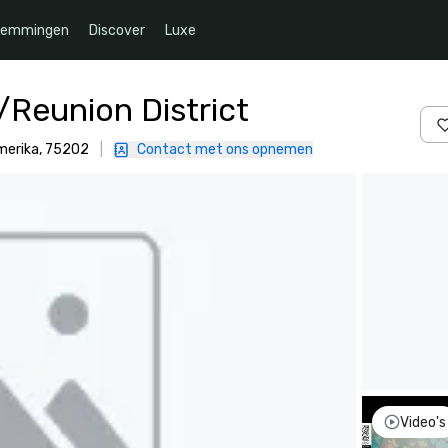
temmingen
Discover
Luxe
Reunion District
Amerika, 75202
|
Contact met ons opnemen
Video's