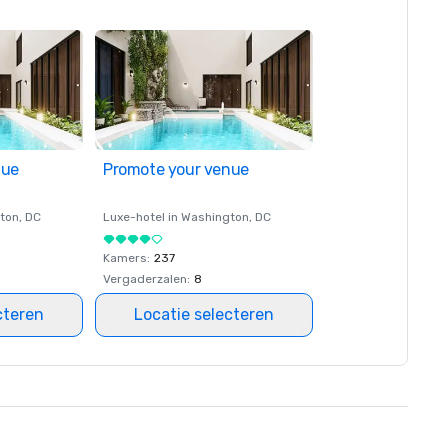
nue
Promote your venue
ton
, DC
Luxe-hotel in
Washington
, DC
Kamers
:
237
Vergaderzalen
:
8
cteren
Locatie selecteren