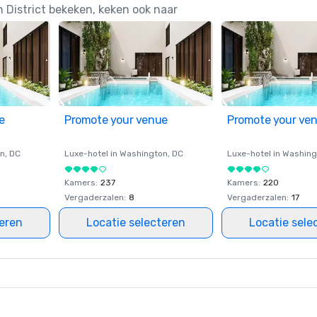
District bekeken, keken ook naar
e
Promote your venue
Promote your ve
on
, DC
Luxe-hotel in
Washington
, DC
Luxe-hotel in
Washing
Kamers
:
237
Kamers
:
220
Vergaderzalen
:
8
Vergaderzalen
:
17
teren
Locatie selecteren
Locatie sele