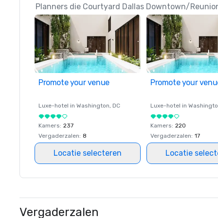
Planners die Courtyard Dallas Downtown/Reunion 
Promote your venue
Promote your venu
Luxe-hotel in
Washington
, DC
Luxe-hotel in
Washingt
Kamers
:
237
Kamers
:
220
Vergaderzalen
:
8
Vergaderzalen
:
17
Locatie selecteren
Locatie selec
Vergaderzalen