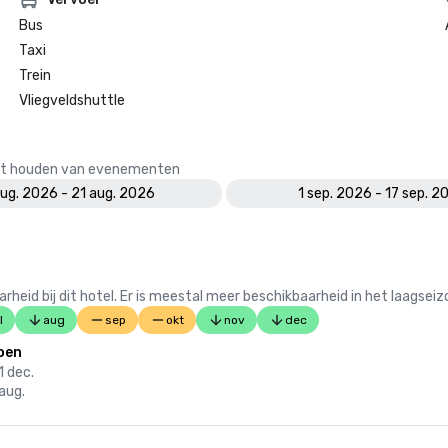
Bus
Taxi
Trein
Vliegveldshuttle
 het houden van evenementen
aug. 2026 - 21 aug. 2026
1 sep. 2026 - 17 sep. 2
 bij dit hotel. Er is meestal meer beschikbaarheid in het laagseiz
l
aug
sep
okt
nov
dec
oen
1 dec.
 aug.