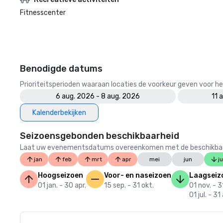
Fitnesscenter
Benodigde datums
Prioriteitsperioden waaraan locaties de voorkeur geven voor
6 aug. 2026 - 8 aug. 2026
11 
Kalenderbekijken
Seizoensgebonden beschikbaarheid
Laat uw evenementsdatums overeenkomen met de beschikbaarheid
jan
feb
mrt
apr
mei
jun
ju
Hoogseizoen
Voor- en naseizoen
Laagseiz
01 jan. - 30 apr.
15 sep. - 31 okt.
01 nov. - 3
01 jul. - 31