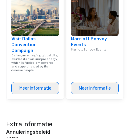
Visit Dallas
Marriott Bonvoy
Convention
Events
Marriott Bonvoy Events
Campaign
Dallas, an emerging global city,
exudes its own unique energy,
which is fueled, empowered
and supercharged by its
diverse people.
Meer informatie
Meer informatie
Extra informatie
Annuleringsbeleid