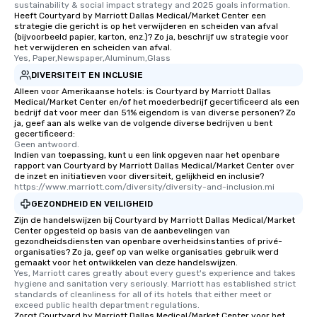
sustainability & social impact strategy and 2025 goals information.
Heeft Courtyard by Marriott Dallas Medical/Market Center een
strategie die gericht is op het verwijderen en scheiden van afval
(bijvoorbeeld papier, karton, enz.)? Zo ja, beschrijf uw strategie voor
het verwijderen en scheiden van afval.
Yes, Paper,Newspaper,Aluminum,Glass
DIVERSITEIT EN INCLUSIE
Alleen voor Amerikaanse hotels: is Courtyard by Marriott Dallas
Medical/Market Center en/of het moederbedrijf gecertificeerd als een
bedrijf dat voor meer dan 51% eigendom is van diverse personen? Zo
ja, geef aan als welke van de volgende diverse bedrijven u bent
gecertificeerd:
Geen antwoord.
Indien van toepassing, kunt u een link opgeven naar het openbare
rapport van Courtyard by Marriott Dallas Medical/Market Center over
de inzet en initiatieven voor diversiteit, gelijkheid en inclusie?
https://www.marriott.com/diversity/diversity-and-inclusion.mi
GEZONDHEID EN VEILIGHEID
Zijn de handelswijzen bij Courtyard by Marriott Dallas Medical/Market
Center opgesteld op basis van de aanbevelingen van
gezondheidsdiensten van openbare overheidsinstanties of privé-
organisaties? Zo ja, geef op van welke organisaties gebruik werd
gemaakt voor het ontwikkelen van deze handelswijzen.
Yes, Marriott cares greatly about every guest's experience and takes 
hygiene and sanitation very seriously. Marriott has established strict 
standards of cleanliness for all of its hotels that either meet or 
exceed public health department regulations. 
Zorgt Courtyard by Marriott Dallas Medical/Market Center voor het