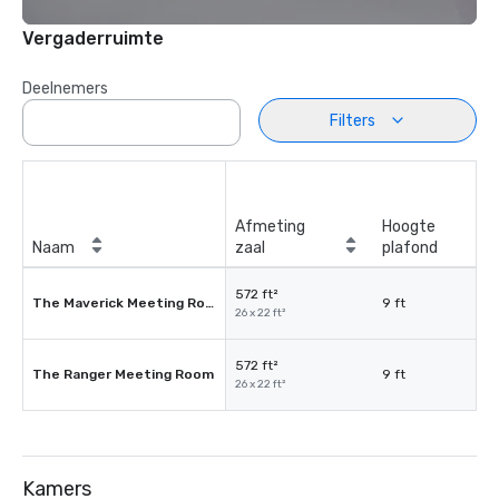
Vergaderruimte
Deelnemers
Filters
Afmeting
Hoogte
Naam
zaal
plafond
572 ft²
The Maverick Meeting Room
9 ft
26 x 22 ft²
572 ft²
The Ranger Meeting Room
9 ft
26 x 22 ft²
Kamers