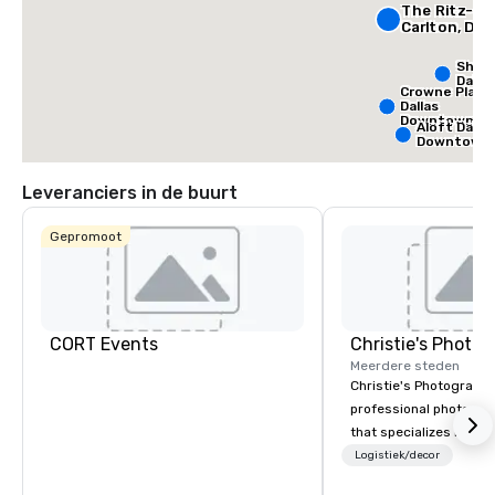
The Ritz-
Carlton, Dall
Sher
Dalla
Crowne Plaza
Dallas
Downtown
Aloft Dallas
Downtown
Leveranciers in de buurt
Gepromoot
CORT Events
Meerdere steden
Christie's Photographic
professional photogr
that specializes in ca
for corporate events.
Logistiek/decor
in business for over 3