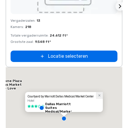
Removed from favorites
Rem
Vergaderzalen
:
13
Verga
Kamers
:
218
Kamer
Totale vergaderruimte
:
24.612 ft²
Total
Grootste zaal
:
9.548 ft²
Groots
Locatie selecteren
Crowne Plaza
Dallas Market
Ctr - Love
ield
Courtyard by Marriott Dallas Medical/Market Center
Hotel
Dallas Marriott
3 van 5
Suites
Medical/Market
Center