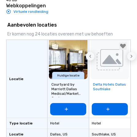
48 uur
Webkoppelingen
Virtuele rondleiding
Aanbevolen locaties
Er komen nog 24 locaties overeen met uw behoeften
Huidige locatie
Locatie
Courtyard by
Delta Hotels Dallas
Removed from
Marriott Dallas
Southlake
favorites
Medical/Market
Center
Type locatie
Hotel
Hotel
Locatie
Dallas
, US
Southlake
, US