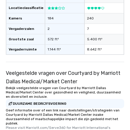
Locatieclassificatie
Kamers
184
240
Vergaderzalen
2
7
Grootste zaal
572 ft²
5.400 ft²
Vergaderruimte
1.144 ft²
8.642 ft²
Veelgestelde vragen over Courtyard by Marriott
Dallas Medical/Market Center
Bekijk veelgestelde vragen van Courtyard by Marriott Dallas
Medical/Market Center over gezondheid en veiligheid, duurzaamheid
en diversiteit en inclusie.
DUURZAME BEDRIJFSVOERING
Geef informatie over of een link naar doelstellingen/strategieën van
Courtyard by Marriott Dallas Medical/Market Center inzake
duurzaamheid of maatschappelijke impact die zijn gedeeld met het
publiek.
Please visit Marriott.com/Serve360 for Marriott International's 