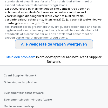
standards of cleanliness for all of its hotels that either meet or 
exceed public health department regulations. 
Zorgt Courtyard by Marriott Austin The Domain Area voor het
schoonmaken en desinfecteren van openbare ruimten and
voorzieningen die toegankelijk zijn voor het publiek (zoals
vergaderzalen, restaurants, liften, enz.)? Zo ja, beschrijf welke nieuwe
maatregelen worden getroffen.
Yes, Marriott cares greatly about every guest's experience and takes 
hygiene and sanitation very seriously. Marriott has established strict 
standards of cleanliness for all of its hotels that either meet or 
exceed public health department regulations. 
Alle veelgestelde vragen weergeven
Meld een probleem
in dit locatieprofiel aan het Cvent Supplier
Network.
Cvent Supplier Network
Oplossingen ter plaatse
Evenementbeheerssoftware
Evenementsinschrijvingssoftware
Mobiel evenement-app