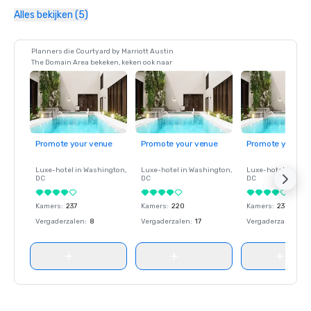
Alles bekijken (5)
Planners die Courtyard by Marriott Austin
The Domain Area bekeken, keken ook naar
Promote your venue
Promote your venue
Promote your ve
Luxe-hotel in
Washington
,
Luxe-hotel in
Washington
,
Luxe-hotel in
Wash
DC
DC
DC
Kamers
:
237
Kamers
:
220
Kamers
:
237
Vergaderzalen
:
8
Vergaderzalen
:
17
Vergaderzalen
:
8