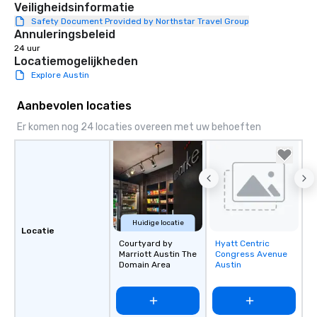
Veiligheidsinformatie
Safety Document Provided by Northstar Travel Group
Annuleringsbeleid
24 uur
Locatiemogelijkheden
Explore Austin
Aanbevolen locaties
Er komen nog 24 locaties overeen met uw behoeften
Huidige locatie
Locatie
Courtyard by
Hyatt Centric
Removed from
Marriott Austin The
Congress Avenue
favorites
Domain Area
Austin