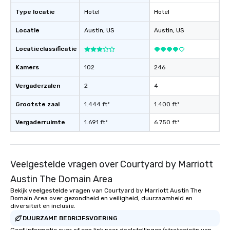
Type locatie
Hotel
Hotel
Locatie
Austin
, US
Austin
, US
Locatieclassificatie
Kamers
102
246
Vergaderzalen
2
4
Grootste zaal
1.444 ft²
1.400 ft²
Vergaderruimte
1.691 ft²
6.750 ft²
Veelgestelde vragen over Courtyard by Marriott
Austin The Domain Area
Bekijk veelgestelde vragen van Courtyard by Marriott Austin The
Domain Area over gezondheid en veiligheid, duurzaamheid en
diversiteit en inclusie.
DUURZAME BEDRIJFSVOERING