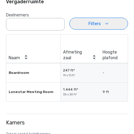
Vergaderruimte
Deelnemers
Filters
Afmeting
Hoogte
Naam
zaal
plafond
247 ft²
Boardroom
-
19 x 13 ft²
1.444 ft²
Lonestar Meeting Room
9 ft
38 x 38 ft²
Kamers
Totaal aantal hotelkamers