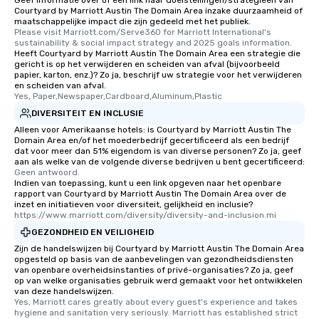
Geef informatie over of een link naar doelstellingen/strategieën van
Courtyard by Marriott Austin The Domain Area inzake duurzaamheid of
maatschappelijke impact die zijn gedeeld met het publiek.
Please visit Marriott.com/Serve360 for Marriott International's 
sustainability & social impact strategy and 2025 goals information.
Heeft Courtyard by Marriott Austin The Domain Area een strategie die
gericht is op het verwijderen en scheiden van afval (bijvoorbeeld
papier, karton, enz.)? Zo ja, beschrijf uw strategie voor het verwijderen
en scheiden van afval.
Yes, Paper,Newspaper,Cardboard,Aluminum,Plastic
DIVERSITEIT EN INCLUSIE
Alleen voor Amerikaanse hotels: is Courtyard by Marriott Austin The
Domain Area en/of het moederbedrijf gecertificeerd als een bedrijf
dat voor meer dan 51% eigendom is van diverse personen? Zo ja, geef
aan als welke van de volgende diverse bedrijven u bent gecertificeerd:
Geen antwoord.
Indien van toepassing, kunt u een link opgeven naar het openbare
rapport van Courtyard by Marriott Austin The Domain Area over de
inzet en initiatieven voor diversiteit, gelijkheid en inclusie?
https://www.marriott.com/diversity/diversity-and-inclusion.mi
GEZONDHEID EN VEILIGHEID
Zijn de handelswijzen bij Courtyard by Marriott Austin The Domain Area
opgesteld op basis van de aanbevelingen van gezondheidsdiensten
van openbare overheidsinstanties of privé-organisaties? Zo ja, geef
op van welke organisaties gebruik werd gemaakt voor het ontwikkelen
van deze handelswijzen.
Yes, Marriott cares greatly about every guest's experience and takes 
hygiene and sanitation very seriously. Marriott has established strict 