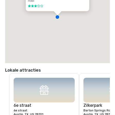
Hotel
3 van 5
Lokale attracties
6e straat
Zilkerpark
6e straat
Barton Springs Road
Austin, TX, US 78701
Austin, TX, US 78704