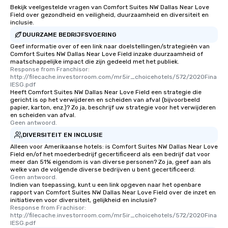
Bekijk veelgestelde vragen van Comfort Suites NW Dallas Near Love
Field over gezondheid en veiligheid, duurzaamheid en diversiteit en
inclusie.
DUURZAME BEDRIJFSVOERING
Geef informatie over of een link naar doelstellingen/strategieën van
Comfort Suites NW Dallas Near Love Field inzake duurzaamheid of
maatschappelijke impact die zijn gedeeld met het publiek.
Response from Franchisor: 
http://filecache.investorroom.com/mr5ir_choicehotels/572/2020Fina
lESG.pdf
Heeft Comfort Suites NW Dallas Near Love Field een strategie die
gericht is op het verwijderen en scheiden van afval (bijvoorbeeld
papier, karton, enz.)? Zo ja, beschrijf uw strategie voor het verwijderen
en scheiden van afval.
Geen antwoord.
DIVERSITEIT EN INCLUSIE
Alleen voor Amerikaanse hotels: is Comfort Suites NW Dallas Near Love
Field en/of het moederbedrijf gecertificeerd als een bedrijf dat voor
meer dan 51% eigendom is van diverse personen? Zo ja, geef aan als
welke van de volgende diverse bedrijven u bent gecertificeerd:
Geen antwoord.
Indien van toepassing, kunt u een link opgeven naar het openbare
rapport van Comfort Suites NW Dallas Near Love Field over de inzet en
initiatieven voor diversiteit, gelijkheid en inclusie?
Response from Frachisor: 
http://filecache.investorroom.com/mr5ir_choicehotels/572/2020Fina
lESG.pdf