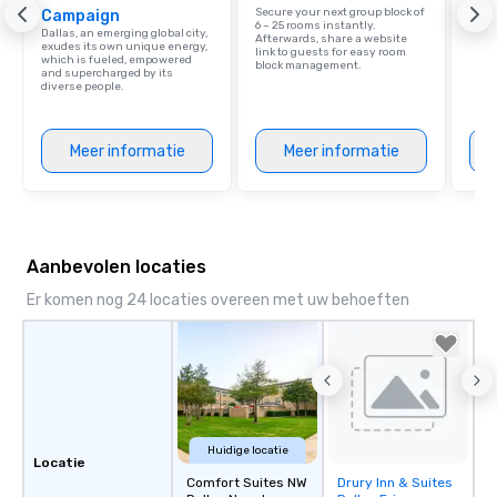
Grou
Secure your next group block of
Campaign
Choi
6 – 25 rooms instantly.
Dallas, an emerging global city,
Afterwards, share a website
exudes its own unique energy,
link to guests for easy room
which is fueled, empowered
block management.
and supercharged by its
diverse people.
Meer informatie
Meer informatie
Aanbevolen locaties
Er komen nog 24 locaties overeen met uw behoeften
Huidige locatie
Locatie
Comfort Suites NW
Drury Inn & Suites
Removed from