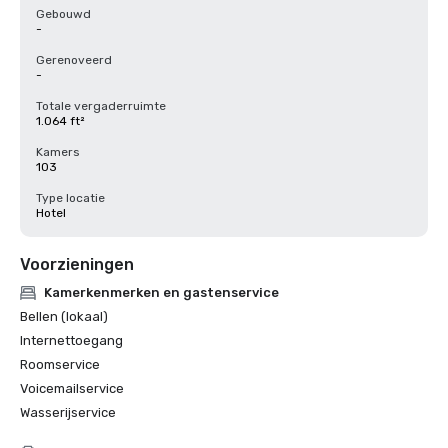
Gebouwd
-
Gerenoveerd
-
Totale vergaderruimte
1.064 ft²
Kamers
103
Type locatie
Hotel
Voorzieningen
Kamerkenmerken en gastenservice
Bellen (lokaal)
Internettoegang
Roomservice
Voicemailservice
Wasserijservice