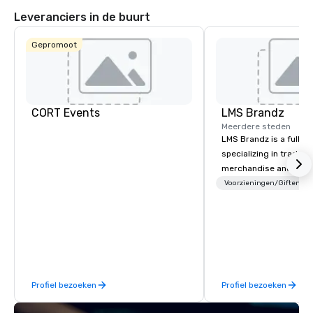
Ctr Love Field
Leveranciers in de buurt
Gepromoot
Budget Suites
of America
Empire
Central/Dallas
Crowne Pl
Dallas Ma
Ctr - Love
CORT Events
LMS Brandz
Field
Meerdere steden
LMS Brandz is a full-s
specializing in trade 
merchandise and muc
booth giveaways and 
Voorzieningen/Giften
to executive gifting, d
banners, signage, fulfi
logistics, shipping, al
commerce solutions we 
While there are many 
companies to choose f
Profiel bezoeken
Profiel bezoeken
years of industry exp
commitment to except