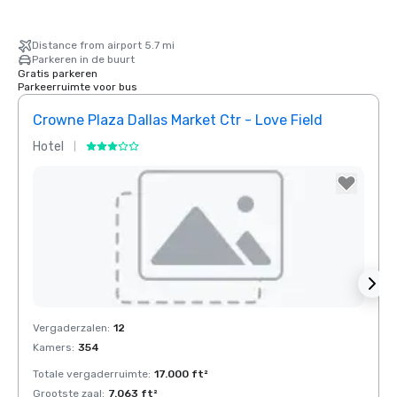
Distance from airport 5.7 mi
Parkeren in de buurt
Gratis parkeren
Parkeerruimte voor bus
Crowne Plaza Dallas Market Ctr - Love Field
Holid
Hotel
Hotel
Removed from favorites
Rem
Vergaderzalen
:
12
Verga
Kamers
:
354
Kamer
Totale vergaderruimte
:
17.000 ft²
Total
Grootste zaal
:
7.063 ft²
Groots