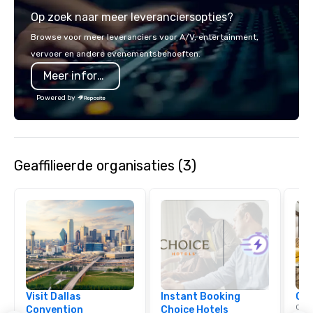
service set us apart. W
Op zoek naar meer leveranciersopties?
smart, reliable soluti
make the end-user ex
Browse voor meer leveranciers voor A/V, entertainment,
seamless from start to fini
vervoer en andere evenementsbehoeften.
also a certified WOSB.
Meer informatie
Powered by
Geaffilieerde organisaties (3)
Visit Dallas
Instant Booking
Cho
Conn
Convention
Choice Hotels