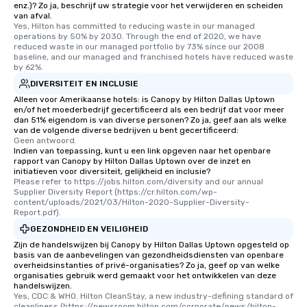
enz.)? Zo ja, beschrijf uw strategie voor het verwijderen en scheiden
van afval.
Yes, Hilton has committed to reducing waste in our managed 
operations by 50% by 2030. Through the end of 2020, we have 
reduced waste in our managed portfolio by 73% since our 2008 
baseline, and our managed and franchised hotels have reduced waste 
by 62%.
DIVERSITEIT EN INCLUSIE
Alleen voor Amerikaanse hotels: is Canopy by Hilton Dallas Uptown
en/of het moederbedrijf gecertificeerd als een bedrijf dat voor meer
dan 51% eigendom is van diverse personen? Zo ja, geef aan als welke
van de volgende diverse bedrijven u bent gecertificeerd:
Geen antwoord.
Indien van toepassing, kunt u een link opgeven naar het openbare
rapport van Canopy by Hilton Dallas Uptown over de inzet en
initiatieven voor diversiteit, gelijkheid en inclusie?
Please refer to https://jobs.hilton.com/diversity and our annual 
Supplier Diversity Report (https://cr.hilton.com/wp-
content/uploads/2021/03/Hilton-2020-Supplier-Diversity-
Report.pdf).
GEZONDHEID EN VEILIGHEID
Zijn de handelswijzen bij Canopy by Hilton Dallas Uptown opgesteld op
basis van de aanbevelingen van gezondheidsdiensten van openbare
overheidsinstanties of privé-organisaties? Zo ja, geef op van welke
organisaties gebruik werd gemaakt voor het ontwikkelen van deze
handelswijzen.
Yes, CDC & WHO. Hilton CleanStay, a new industry-defining standard of 
cleanliness (https://newsroom.hilton.com/corporate/news/hilton-