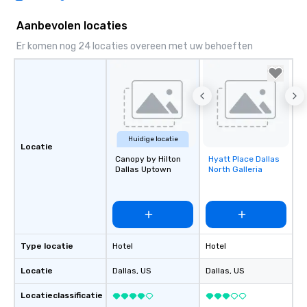
Aanbevolen locaties
Er komen nog 24 locaties overeen met uw behoeften
Huidige locatie
Locatie
Canopy by Hilton
Hyatt Place Dallas
Removed from
Dallas Uptown
North Galleria
favorites
Type locatie
Hotel
Hotel
Locatie
Dallas
, US
Dallas
, US
Locatieclassificatie