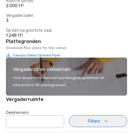
Ruimte (privé)
2.000 ft²
Vergaderzalen
3
Op één na grootste zaal
1.248 ft²
Plattegronden
Download floor plans for this venue.
Canopy Dallas Uptown Flyer
Vergaderzalen verkennen
Vind de perfecte zaal met opstellingsdiagrammen en
interactieve 3D-plattegronden.
Vergaderruimte
Deelnemers
Filters