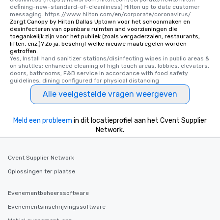
defining-new-standard-of-cleanliness) Hilton up to date customer 
messaging: https://www.hilton.com/en/corporate/coronavirus/
Zorgt Canopy by Hilton Dallas Uptown voor het schoonmaken en
desinfecteren van openbare ruimten and voorzieningen die
toegankelijk zijn voor het publiek (zoals vergaderzalen, restaurants,
liften, enz.)? Zo ja, beschrijf welke nieuwe maatregelen worden
getroffen.
Yes, Install hand sanitizer stations/disinfecting wipes in public areas & 
on shuttles; enhanced cleaning of high touch areas, lobbies, elevators, 
doors, bathrooms; F&B service in accordance with food safety 
guidelines, dining configured for physical distancing
Alle veelgestelde vragen weergeven
Meld een probleem
in dit locatieprofiel aan het Cvent Supplier
Network.
Cvent Supplier Network
Oplossingen ter plaatse
Evenementbeheerssoftware
Evenementsinschrijvingssoftware