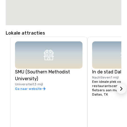
Lokale attracties
SMU (Southern Methodist
In de stad Dalla
Nachtleven
1 mijl
University)
Een ideale plek voor e
Universiteit
3 mijl
restaurantscene. Trek
Ga naar website
fietsers aan met de Ka
Dallas, TX