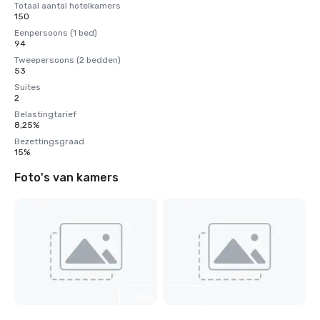
Totaal aantal hotelkamers
150
Eenpersoons (1 bed)
94
Tweepersoons (2 bedden)
53
Suites
2
Belastingtarief
8,25%
Bezettingsgraad
15%
Foto's van kamers
Nog 6
weergeven