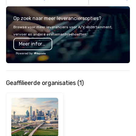
commitment to except
service set us apart. W
Op zoek naar meer leveranciersopties?
smart, reliable soluti
make the end-user ex
Browse voor meer leveranciers voor A/V, entertainment,
seamless from start to fini
vervoer en andere evenementsbehoeften.
also a certified WOSB.
Meer informatie
Powered by
Geaffilieerde organisaties (1)