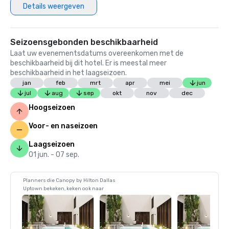
Details weergeven
Seizoensgebonden beschikbaarheid
Laat uw evenementsdatums overeenkomen met de
beschikbaarheid bij dit hotel. Er is meestal meer
beschikbaarheid in het laagseizoen.
jan
feb
mrt
apr
mei
jun
jul
aug
sep
okt
nov
dec
Hoogseizoen
Voor- en naseizoen
Laagseizoen
01 jun. - 07 sep.
Planners die Canopy by Hilton Dallas
Uptown bekeken, keken ook naar