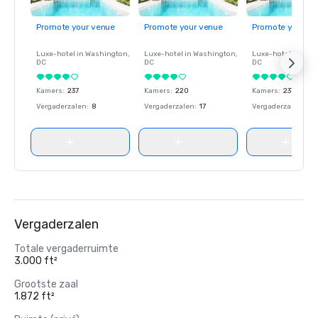
Promote your venue
Promote your venue
Promote your ve
Luxe-hotel in
Washington
,
Luxe-hotel in
Washington
,
Luxe-hotel in
Wash
DC
DC
DC
Kamers
:
237
Kamers
:
220
Kamers
:
237
Vergaderzalen
:
8
Vergaderzalen
:
17
Vergaderzalen
:
8
Vergaderzalen
Totale vergaderruimte
3.000 ft²
Grootste zaal
1.872 ft²