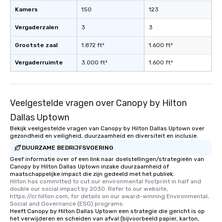
Kamers
150
123
Vergaderzalen
3
3
Grootste zaal
1.872 ft²
1.600 ft²
Vergaderruimte
3.000 ft²
1.600 ft²
Veelgestelde vragen over Canopy by Hilton
Dallas Uptown
Bekijk veelgestelde vragen van Canopy by Hilton Dallas Uptown over
gezondheid en veiligheid, duurzaamheid en diversiteit en inclusie.
DUURZAME BEDRIJFSVOERING
Geef informatie over of een link naar doelstellingen/strategieën van
Canopy by Hilton Dallas Uptown inzake duurzaamheid of
maatschappelijke impact die zijn gedeeld met het publiek.
Hilton has committed to cut our environmental footprint in half and 
double our social impact by 2030. Refer to our website, 
https://cr.hilton.com, for details on our award-winning Environmental, 
Social and Governance (ESG) programs.
Heeft Canopy by Hilton Dallas Uptown een strategie die gericht is op
het verwijderen en scheiden van afval (bijvoorbeeld papier, karton,