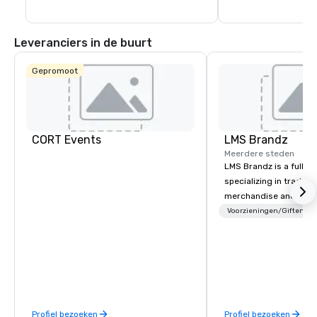
Leveranciers in de buurt
Gepromoot
CORT Events
LMS Brandz
Meerdere steden
LMS Brandz is a full-s
specializing in trade 
merchandise and muc
booth giveaways and 
Voorzieningen/Giften
to executive gifting, d
banners, signage, fulfi
logistics, shipping, al
commerce solutions we 
While there are many 
companies to choose f
Profiel bezoeken
Profiel bezoeken
years of industry exp