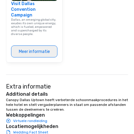
Visit Dallas
Convention
Campaign
Dallas, an emerging global city,
exudes its own unique energy,
which is fueled, empowered
and supercharged by its
diverse people.
Meer informatie
Extra informatie
Additional details
Canopy Dallas Uptown heeft verbeterde schoonmaakprocedures in het 
hele hotel en stelt vergaderplanners in staat om passende afstanden 
tussen de deelnemers te creëren.
Webkoppelingen
Virtuele rondleiding
Locatiemogelijkheden
Wedding Fact Sheet