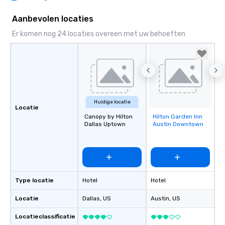
Aanbevolen locaties
Er komen nog 24 locaties overeen met uw behoeften
Huidige locatie
Locatie
Canopy by Hilton
Hilton Garden Inn
Removed from
Dallas Uptown
Austin Downtown
favorites
Type locatie
Hotel
Hotel
Locatie
Dallas
, US
Austin
, US
Locatieclassificatie