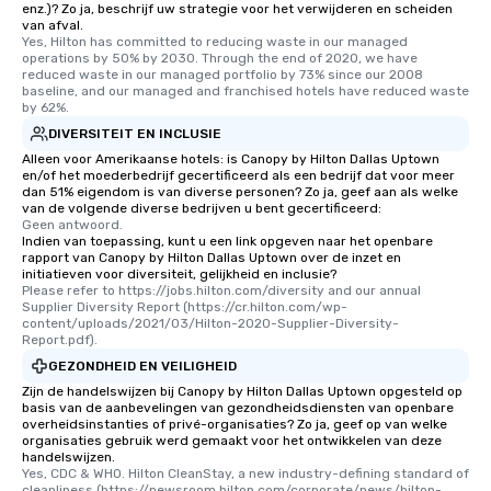
enz.)? Zo ja, beschrijf uw strategie voor het verwijderen en scheiden
van afval.
Yes, Hilton has committed to reducing waste in our managed 
operations by 50% by 2030. Through the end of 2020, we have 
reduced waste in our managed portfolio by 73% since our 2008 
baseline, and our managed and franchised hotels have reduced waste 
by 62%.
DIVERSITEIT EN INCLUSIE
Alleen voor Amerikaanse hotels: is Canopy by Hilton Dallas Uptown
en/of het moederbedrijf gecertificeerd als een bedrijf dat voor meer
dan 51% eigendom is van diverse personen? Zo ja, geef aan als welke
van de volgende diverse bedrijven u bent gecertificeerd:
Geen antwoord.
Indien van toepassing, kunt u een link opgeven naar het openbare
rapport van Canopy by Hilton Dallas Uptown over de inzet en
initiatieven voor diversiteit, gelijkheid en inclusie?
Please refer to https://jobs.hilton.com/diversity and our annual 
Supplier Diversity Report (https://cr.hilton.com/wp-
content/uploads/2021/03/Hilton-2020-Supplier-Diversity-
Report.pdf).
GEZONDHEID EN VEILIGHEID
Zijn de handelswijzen bij Canopy by Hilton Dallas Uptown opgesteld op
basis van de aanbevelingen van gezondheidsdiensten van openbare
overheidsinstanties of privé-organisaties? Zo ja, geef op van welke
organisaties gebruik werd gemaakt voor het ontwikkelen van deze
handelswijzen.
Yes, CDC & WHO. Hilton CleanStay, a new industry-defining standard of 
cleanliness (https://newsroom.hilton.com/corporate/news/hilton-