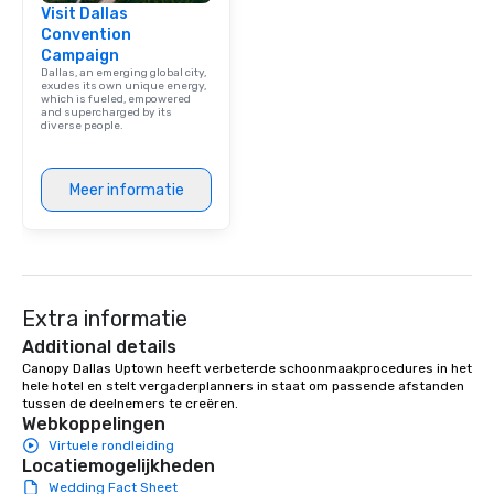
Visit Dallas
Convention
Campaign
Dallas, an emerging global city,
exudes its own unique energy,
which is fueled, empowered
and supercharged by its
diverse people.
Meer informatie
Extra informatie
Additional details
Canopy Dallas Uptown heeft verbeterde schoonmaakprocedures in het 
hele hotel en stelt vergaderplanners in staat om passende afstanden 
tussen de deelnemers te creëren.
Webkoppelingen
Virtuele rondleiding
Locatiemogelijkheden
Wedding Fact Sheet