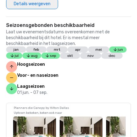
Details weergeven
Seizoensgebonden beschikbaarheid
Laat uw evenementsdatums overeenkomen met de
beschikbaarheid bij dit hotel. Er is meestal meer
beschikbaarheid in het laagseizoen.
jan
feb
mrt
apr
mei
jun
jul
aug
sep
okt
nov
dec
Hoogseizoen
Voor- en naseizoen
Laagseizoen
01 jun. - 07 sep.
Planners die Canopy by Hilton Dallas
Uptown bekeken, keken ook naar