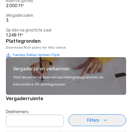
Ruimte (privé)
2.000 ft²
Vergaderzalen
3
Op één na grootste zaal
1.248 ft²
Plattegronden
Download floor plans for this venue.
Canopy Dallas Uptown Flyer
Vergaderzalen verkennen
Vind de perfecte zaal met opstellingsdiagrammen en
interactieve 3D-plattegronden.
Vergaderruimte
Deelnemers
Filters