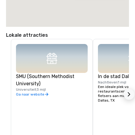
Lokale attracties
SMU (Southern Methodist
In de stad Dalla
Nachtleven
1 mijl
University)
Een ideale plek voor e
Universiteit
3 mijl
restaurantscene. Trek
Ga naar website
fietsers aan met de Ka
Dallas, TX