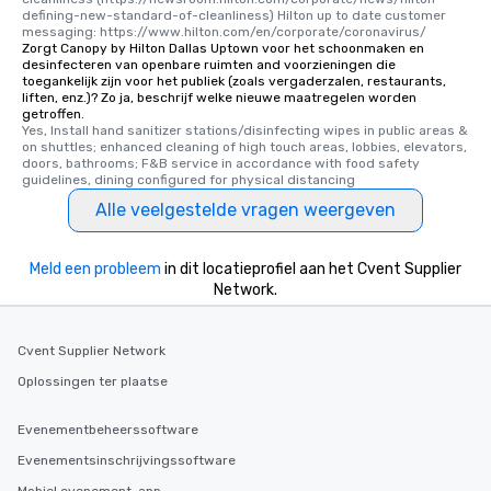
defining-new-standard-of-cleanliness) Hilton up to date customer 
messaging: https://www.hilton.com/en/corporate/coronavirus/
Zorgt Canopy by Hilton Dallas Uptown voor het schoonmaken en
desinfecteren van openbare ruimten and voorzieningen die
toegankelijk zijn voor het publiek (zoals vergaderzalen, restaurants,
liften, enz.)? Zo ja, beschrijf welke nieuwe maatregelen worden
getroffen.
Yes, Install hand sanitizer stations/disinfecting wipes in public areas & 
on shuttles; enhanced cleaning of high touch areas, lobbies, elevators, 
doors, bathrooms; F&B service in accordance with food safety 
guidelines, dining configured for physical distancing
Alle veelgestelde vragen weergeven
Meld een probleem
in dit locatieprofiel aan het Cvent Supplier
Network.
Cvent Supplier Network
Oplossingen ter plaatse
Evenementbeheerssoftware
Evenementsinschrijvingssoftware