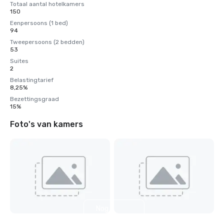
Totaal aantal hotelkamers
150
Eenpersoons (1 bed)
94
Tweepersoons (2 bedden)
53
Suites
2
Belastingtarief
8,25%
Bezettingsgraad
15%
Foto's van kamers
Nog 6
weergeven