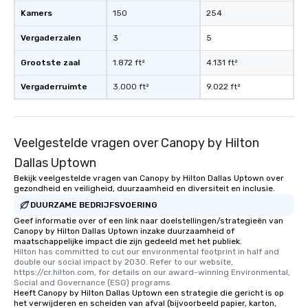
Kamers
150
254
Vergaderzalen
3
5
Grootste zaal
1.872 ft²
4.131 ft²
Vergaderruimte
3.000 ft²
9.022 ft²
Veelgestelde vragen over Canopy by Hilton
Dallas Uptown
Bekijk veelgestelde vragen van Canopy by Hilton Dallas Uptown over
gezondheid en veiligheid, duurzaamheid en diversiteit en inclusie.
DUURZAME BEDRIJFSVOERING
Geef informatie over of een link naar doelstellingen/strategieën van
Canopy by Hilton Dallas Uptown inzake duurzaamheid of
maatschappelijke impact die zijn gedeeld met het publiek.
Hilton has committed to cut our environmental footprint in half and 
double our social impact by 2030. Refer to our website, 
https://cr.hilton.com, for details on our award-winning Environmental, 
Social and Governance (ESG) programs.
Heeft Canopy by Hilton Dallas Uptown een strategie die gericht is op
het verwijderen en scheiden van afval (bijvoorbeeld papier, karton,