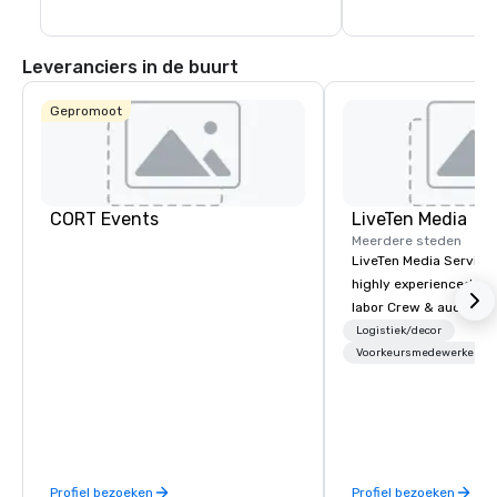
Leveranciers in de buurt
Gepromoot
CORT Events
LiveTen Media
Meerdere steden
LiveTen Media Service
highly experienced pro
labor Crew & audiovisual
Team Members come fr
Logistiek/decor
industry backgrounds
Voorkeursmedewerkers
visual production. Eac
members has a strong 
ensure we make your e
conference is a work of
Profiel bezoeken
Profiel bezoeken