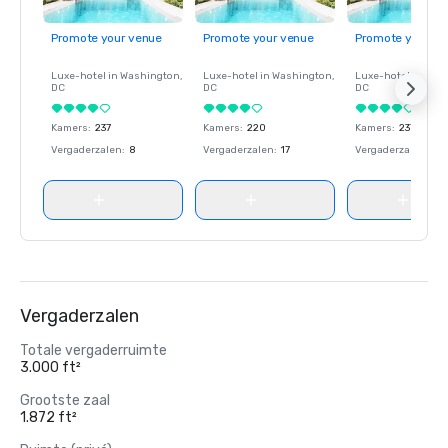
Promote your venue
Promote your venue
Promote your ve
Luxe-hotel in
Washington
,
Luxe-hotel in
Washington
,
Luxe-hotel in
Wash
DC
DC
DC
Kamers
:
237
Kamers
:
220
Kamers
:
237
Vergaderzalen
:
8
Vergaderzalen
:
17
Vergaderzalen
:
8
Vergaderzalen
Totale vergaderruimte
3.000 ft²
Grootste zaal
1.872 ft²