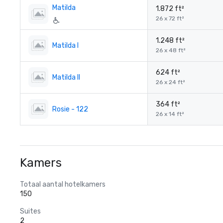
Matilda
1.872 ft²
26 x 72 ft²
1.248 ft²
Matilda I
26 x 48 ft²
624 ft²
Matilda II
26 x 24 ft²
364 ft²
Rosie - 122
26 x 14 ft²
Kamers
Totaal aantal hotelkamers
150
Suites
2