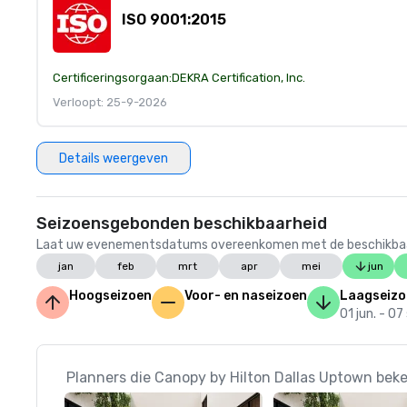
ISO 9001:2015
Certificeringsorgaan:
DEKRA Certification, Inc.
Verloopt: 25-9-2026
Details weergeven
Seizoensgebonden beschikbaarheid
Laat uw evenementsdatums overeenkomen met de beschikbaarheid
jan
feb
mrt
apr
mei
jun
Hoogseizoen
Voor- en naseizoen
Laagseizo
01 jun. - 07
Planners die Canopy by Hilton Dallas Uptown beke