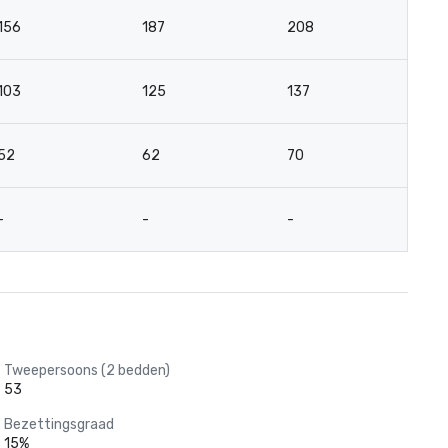
156
187
208
7
103
125
137
51
52
62
70
2
-
-
-
-
Tweepersoons (2 bedden)
53
Bezettingsgraad
15%