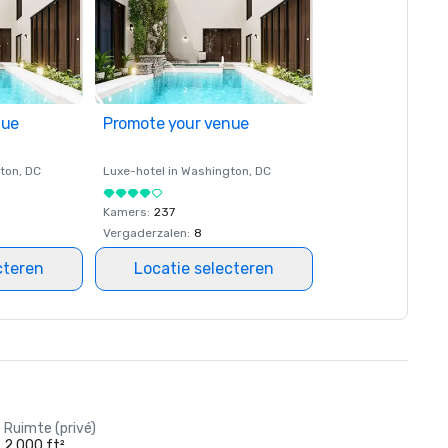
nue
Promote your venue
ton
, DC
Luxe-hotel in
Washington
, DC
Kamers
:
237
Vergaderzalen
:
8
cteren
Locatie selecteren
Ruimte (privé)
2.000 ft²