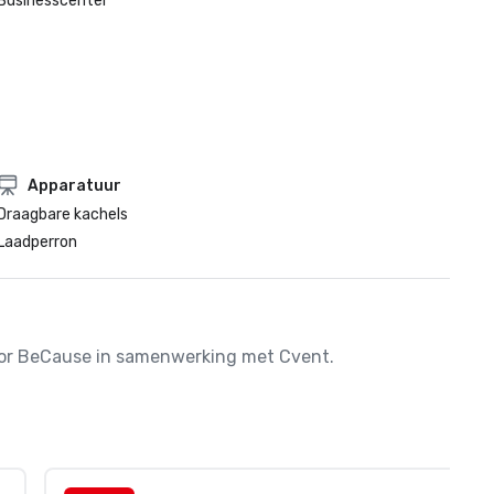
Businesscenter
Apparatuur
Draagbare kachels
Laadperron
door BeCause in samenwerking met Cvent.