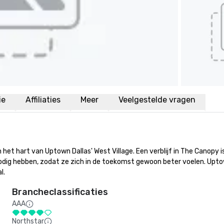
ie
Affiliaties
Meer
Veelgestelde vragen
 hart van Uptown Dallas' West Village. Een verblijf in The Canopy is ee
ig hebben, zodat ze zich in de toekomst gewoon beter voelen. Uptown Da
l.
Brancheclassificaties
AAA
Northstar