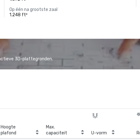
Op één na grootste zaal
1.248 ft²
actieve 3D-plattegronden.
Hoogte
Max.
plafond
capaciteit
U-vorm
R