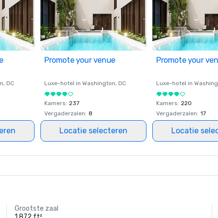
e
Promote your venue
Promote your ve
on
, DC
Luxe-hotel in
Washington
, DC
Luxe-hotel in
Washing
Kamers
:
237
Kamers
:
220
Vergaderzalen
:
8
Vergaderzalen
:
17
teren
Locatie selecteren
Locatie sele
Grootste zaal
1.872 ft²