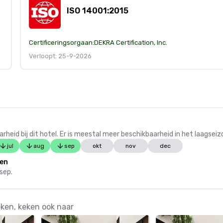
ISO 14001:2015
Certificeringsorgaan:
DEKRA Certification, Inc.
Verloopt: 25-9-2026
 bij dit hotel. Er is meestal meer beschikbaarheid in het laagseiz
jul
aug
sep
okt
nov
dec
en
 sep.
ken, keken ook naar