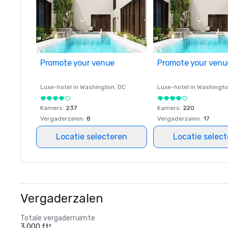
Promote your venue
Promote your venu
Luxe-hotel in
Washington
, DC
Luxe-hotel in
Washingt
Kamers
:
237
Kamers
:
220
Vergaderzalen
:
8
Vergaderzalen
:
17
Locatie selecteren
Locatie selec
Vergaderzalen
Totale vergaderruimte
3.000 ft²