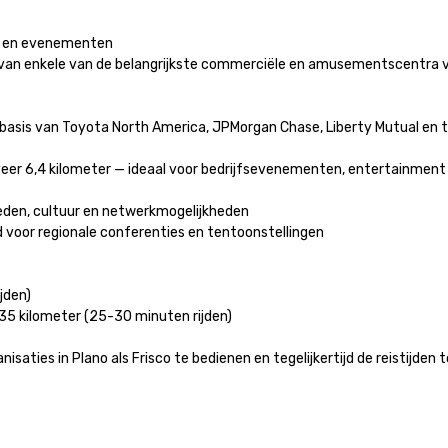
n en evenementen

t van enkele van de belangrijkste commerciële en amusementscentra v
basis van Toyota North America, JPMorgan Chase, Liberty Mutual en ta
veer 6,4 kilometer — ideaal voor bedrijfsevenementen, entertainment 
den, cultuur en netwerkmogelijkheden

voor regionale conferenties en tentoonstellingen

den)

5 kilometer (25-30 minuten rijden)

saties in Plano als Frisco te bedienen en tegelijkertijd de reistijden t