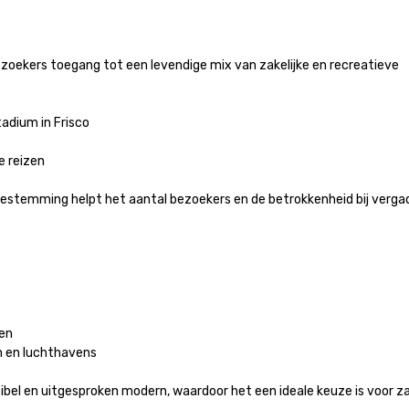
zoekers toegang tot een levendige mix van zakelijke en recreatieve 
ium in Frisco

eizen

bestemming helpt het aantal bezoekers en de betrokkenheid bij vergad
n

en luchthavens

exibel en uitgesproken modern, waardoor het een ideale keuze is voor z