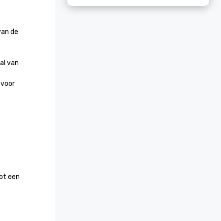
an de 
l van 
voor 
ot een 