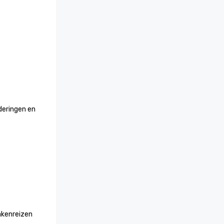
eringen en 
akenreizen 