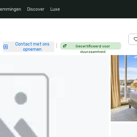
temmingen
Discover
Luxe
Contact met ons
|
Gecertificeerd voor
|
opnemen
duurzaamheid