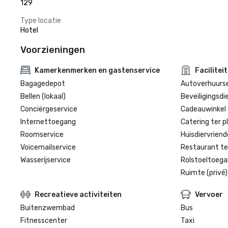
129
Type locatie
Hotel
Voorzieningen
Kamerkenmerken en gastenservice
Facilitei
Bagagedepot
Autoverhuurse
Bellen (lokaal)
Beveiligingsdi
Conciërgeservice
Cadeauwinkel 
Internettoegang
Catering ter p
Roomservice
Huisdiervriende
Voicemailservice
Restaurant te
Wasserijservice
Rolstoeltoegan
Ruimte (privé)
Recreatieve activiteiten
Vervoer
Buitenzwembad
Bus
Fitnesscenter
Taxi