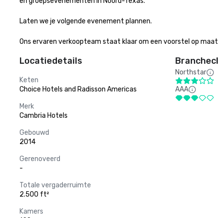
en groepsevenementen in Noord-Texas.

Laten we je volgende evenement plannen.

Ons ervaren verkoopteam staat klaar om een voorstel op maat t
Locatiedetails
Branchecl
Northstar
Keten
Choice Hotels and Radisson Americas
AAA
Merk
Cambria Hotels
Gebouwd
2014
Gerenoveerd
-
Totale vergaderruimte
2.500 ft²
Kamers