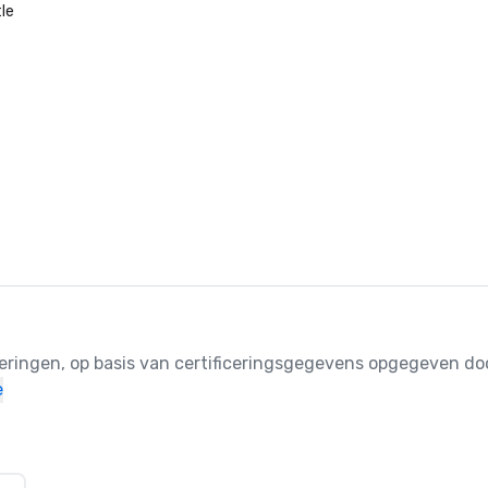
le
ceringen, op basis van certificeringsgegevens opgegeven doo
e