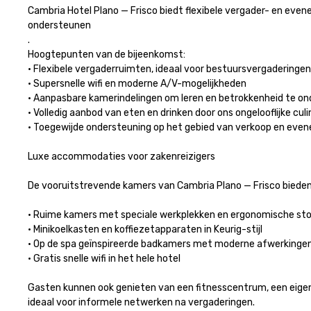
Cambria Hotel Plano — Frisco biedt flexibele vergader- en eve
ondersteunen

.

Hoogtepunten van de bijeenkomst:

• Flexibele vergaderruimten, ideaal voor bestuursvergaderingen, 
• Supersnelle wifi en moderne A/V-mogelijkheden

• Aanpasbare kamerindelingen om leren en betrokkenheid te ond
• Volledig aanbod van eten en drinken door ons ongelooflijke cul
• Toegewijde ondersteuning op het gebied van verkoop en evenem
Luxe accommodaties voor zakenreizigers

De vooruitstrevende kamers van Cambria Plano — Frisco bieden 
• Ruime kamers met speciale werkplekken en ergonomische stoe
• Minikoelkasten en koffiezetapparaten in Keurig-stijl

• Op de spa geïnspireerde badkamers met moderne afwerkingen
• Gratis snelle wifi in het hele hotel

Gasten kunnen ook genieten van een fitnesscentrum, een eigen r
ideaal voor informele netwerken na vergaderingen.
