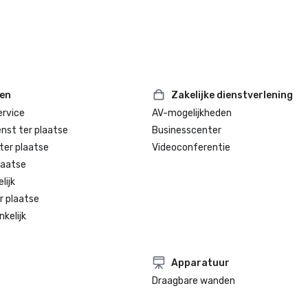
ten
Zakelijke dienstverlening
rvice
AV-mogelijkheden
enst ter plaatse
Businesscenter
ter plaatse
Videoconferentie
laatse
lijk
r plaatse
kelijk
Apparatuur
Draagbare wanden