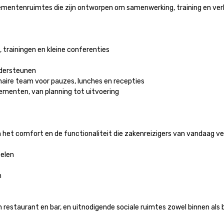
nementenruimtes die zijn ontworpen om samenwerking, training en verb
trainingen en kleine conferenties

ersteunen

inaire team voor pauzes, lunches en recepties

enten, van planning tot uitvoering

het comfort en de functionaliteit die zakenreizigers van vandaag ver
len



estaurant en bar, en uitnodigende sociale ruimtes zowel binnen als b