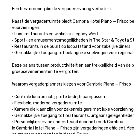
Een bestemming die de vergaderervaring verbetert

Naast de vergaderruimte biedt Cambria Hotel Plano — Frisco be
voorzieningen:

• Luxe restaurants en winkels in Legacy West

• Sport- en amusementsmogelijkheden in The Star & Toyota Stad
• Restaurants in de buurt op loopafstand voor zakelijke diners

• Gemakkelijke toegang tot belangrijke snelwegen voor regionale r
Deze balans tussen productiviteit en aantrekkelijkheid van de 
groepsevenementen te vergroten.

Waarom vergaderplanners kiezen voor Cambria Plano — Frisco

• Centrale locatie nabij grote bedrijfscampussen

• Flexibele, moderne vergaderruimte

• Kamers die klaar zijn voor zakenreizigers met luxe voorzieninge
• Gemakkelijke toegang tot restaurants, uitgaansgelegenheden 
• Persoonlijke service ondersteund door het merk Cambria

In Cambria Hotel Plano — Frisco zijn vergaderingen efficiënt, fl