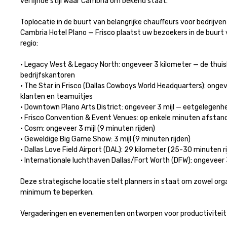
verfijnde stijl waar Cambria om bekend staat.

Toplocatie in de buurt van belangrijke chauffeurs voor bedrijve
Cambria Hotel Plano — Frisco plaatst uw bezoekers in de buur
regio:

• Legacy West & Legacy North: ongeveer 3 kilometer — de thuis
bedrijfskantoren

• The Star in Frisco (Dallas Cowboys World Headquarters): onge
klanten en teamuitjes

• Downtown Plano Arts District: ongeveer 3 mijl — eetgelegenhe
• Frisco Convention & Event Venues: op enkele minuten afstand 
• Cosm: ongeveer 3 mijl (9 minuten rijden)

• Geweldige Big Game Show: 3 mijl (9 minuten rijden)

• Dallas Love Field Airport (DAL): 29 kilometer (25-30 minuten rij
• Internationale luchthaven Dallas/Fort Worth (DFW): ongeveer 3
Deze strategische locatie stelt planners in staat om zowel organi
minimum te beperken.

Vergaderingen en evenementen ontworpen voor productiviteit
