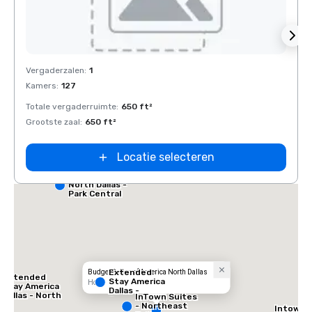
Removed from favorites
Rem
Vergaderzalen
:
1
Kamers
:
127
Totale vergaderruimte
:
650 ft²
Grootste zaal
:
650 ft²
Locatie selecteren
Red Roof Inn
North Dallas -
Park Central
Extended
Budget Suites of America North Dallas
Extended
Stay America
Hotel
Stay America
Dallas -
Dallas - North
InTown Suites
Greenville
- Park Central
- Northeast
Intown 
Avenue