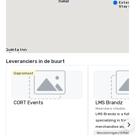
Dallas
Extend
Stay Dal
– Garlan
La Quinta Inn
& Suites by
Wyndham
Leveranciers in de buurt
Dallas North
Central
Gepromoot
CORT Events
LMS Brandz
Meerdere steden
LMS Brandz is a full-s
specializing in trade 
merchandise and muc
booth giveaways and 
Voorzieningen/Giften