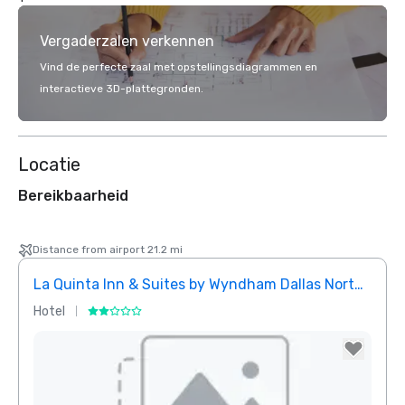
Vergaderzalen verkennen
Vind de perfecte zaal met opstellingsdiagrammen en
interactieve 3D-plattegronden.
Locatie
Bereikbaarheid
Distance from airport 21.2 mi
La Quinta Inn & Suites by Wyndham Dallas North Central
Hotel
Hotel