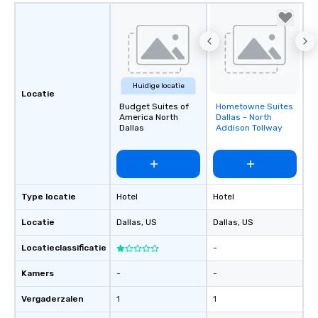
Huidige locatie
Locatie
Budget Suites of
Hometowne Suites
Removed from
America North
Dallas - North
favorites
Dallas
Addison Tollway
Type locatie
Hotel
Hotel
Locatie
Dallas
, US
Dallas
, US
Locatieclassificatie
-
Kamers
-
-
Vergaderzalen
1
1