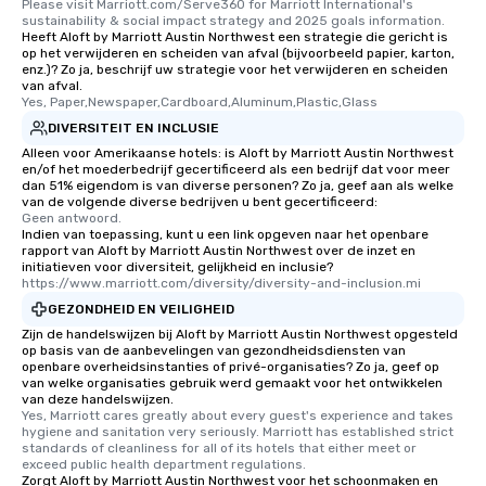
Please visit Marriott.com/Serve360 for Marriott International's 
sustainability & social impact strategy and 2025 goals information.
Heeft Aloft by Marriott Austin Northwest een strategie die gericht is
op het verwijderen en scheiden van afval (bijvoorbeeld papier, karton,
enz.)? Zo ja, beschrijf uw strategie voor het verwijderen en scheiden
van afval.
Yes, Paper,Newspaper,Cardboard,Aluminum,Plastic,Glass
DIVERSITEIT EN INCLUSIE
Alleen voor Amerikaanse hotels: is Aloft by Marriott Austin Northwest
en/of het moederbedrijf gecertificeerd als een bedrijf dat voor meer
dan 51% eigendom is van diverse personen? Zo ja, geef aan als welke
van de volgende diverse bedrijven u bent gecertificeerd:
Geen antwoord.
Indien van toepassing, kunt u een link opgeven naar het openbare
rapport van Aloft by Marriott Austin Northwest over de inzet en
initiatieven voor diversiteit, gelijkheid en inclusie?
https://www.marriott.com/diversity/diversity-and-inclusion.mi
GEZONDHEID EN VEILIGHEID
Zijn de handelswijzen bij Aloft by Marriott Austin Northwest opgesteld
op basis van de aanbevelingen van gezondheidsdiensten van
openbare overheidsinstanties of privé-organisaties? Zo ja, geef op
van welke organisaties gebruik werd gemaakt voor het ontwikkelen
van deze handelswijzen.
Yes, Marriott cares greatly about every guest's experience and takes 
hygiene and sanitation very seriously. Marriott has established strict 
standards of cleanliness for all of its hotels that either meet or 
exceed public health department regulations. 
Zorgt Aloft by Marriott Austin Northwest voor het schoonmaken en