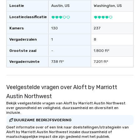
Locatie
Austin
, US
Washington
, US
Locatieclassificatie
Kamers
130
237
Vergaderzalen
1
8
Grootste zaal
-
1.800 ft²
Vergaderruimte
738 ft²
7.201 ft²
Veelgestelde vragen over Aloft by Marriott
Austin Northwest
Bekijk veelgestelde vragen van Aloft by Marriott Austin Northwest
over gezondheid en veiligheid, duurzaamheid en diversiteit en
inclusie.
DUURZAME BEDRIJFSVOERING
Geef informatie over of een link naar doelstellingen/strategieën van
Aloft by Marriott Austin Northwest inzake duurzaamheid of
maatschappelijke impact die zijn gedeeld met het publiek.