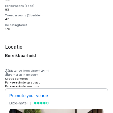
130
Eenpersoons (1 bed)
83
Tweepersoons (2 bedden)
47
Belastingtarief
17%
Locatie
Bereikbaarheid
Distance from airport 24 mi
Parkeren in de buurt
Gratis parkeren
Parkeerruimte op straat
Parkeerruimte voor bus
Promote your venue
Prom
Luxe-hotel
Luxe-