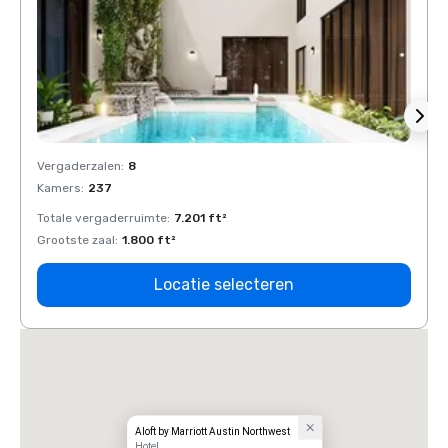
Vergaderzalen
:
8
Verga
Kamers
:
237
Kamer
Totale vergaderruimte
:
7.201 ft²
Total
Grootste zaal
:
1.800 ft²
Groots
Locatie selecteren
Aloft by Marriott Austin Northwest
Hotel