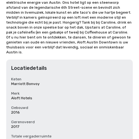
elektrische energie van Austin. Ons hotel ligt op een steenworp 
afstand van de legendarische 6th Street-scene en bevindt zich 
midden in livemuziek, lokale kunst en alle taco's die uw hartje begeert. 
Verblijf in kamers geïnspireerd op een loft met een moderne stijl en 
technologie die echt bij je past. Hongerig? Tank bij bij Caroline, drink en 
snack boven in onze speelse bar op het dak, Upstairs at Caroline, of 
pak je cafeïnefix (en een gebakje of twee) bij Coffeehouse at Caroline. 
Of u nu hier bent om te ontdekken, te dansen, te dineren of gewoon te 
genieten van oude en nieuwe vrienden, Aloft Austin Downtown is uw 
thuisbasis voor een verblijf dat levendig, sociaal en onmiskenbaar 
Austin is.
Locatiedetails
Keten
Marriott Bonvoy
Merk
Aloft Hotels
Gebouwd
2016
Gerenoveerd
2017
Totale vergaderruimte