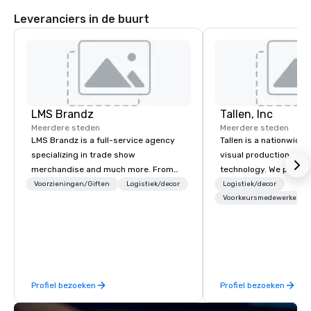
Leveranciers in de buurt
LMS Brandz
Tallen, Inc
Meerdere steden
Meerdere steden
LMS Brandz is a full-service agency
Tallen is a nationwide 
specializing in trade show
visual production and
merchandise and much more. From
technology. We provide
booth giveaways and branded apparel
solutions — from crea
Voorzieningen/Giften
Logistiek/decor
Logistiek/decor
to executive gifting, displays,
state-of-the-art equi
Voorkeursmedewerkers
banners, signage, fulfillment,
technical support — fo
logistics, shipping, along with e-
meetings, and live even
commerce solutions we handle it all.
With a dedicated team
While there are many promotional
to-coast network, we 
companies to choose from, our 20+
consistent, high-quali
Profiel bezoeken
Profiel bezoeken
years of industry experience and
while helping clients 
commitment to exceptional customer
costs. Trusted by top 