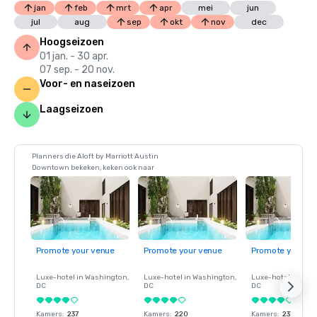
jan
feb
mrt
apr
mei
jun
jul
aug
sep
okt
nov
dec
Hoogseizoen
01 jan. - 30 apr.
07 sep. - 20 nov.
Voor- en naseizoen
Laagseizoen
Planners die Aloft by Marriott Austin
Downtown bekeken, keken ook naar
Promote your venue
Promote your venue
Promote your ve
Luxe-hotel in
Washington
,
Luxe-hotel in
Washington
,
Luxe-hotel in
Wash
DC
DC
DC
Kamers
:
237
Kamers
:
220
Kamers
:
237