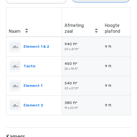
Afmeting
Hoogte
Naam
zaal
plafond
940 ft²
Element 1 & 2
9 ft
20 x 47 ft²
450 ft²
Tactic
9 ft
25 x 18 ft²
540 ft²
Element 1
9 ft
20 x 27 ft²
380 ft²
Element 2
9 ft
19 x 20 ft²
Kamers