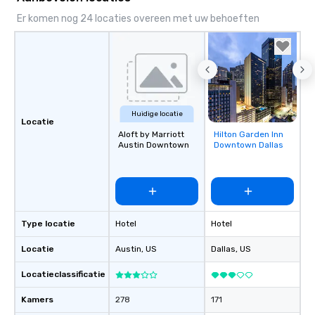
Er komen nog 24 locaties overeen met uw behoeften
Huidige locatie
Locatie
Aloft by Marriott
Hilton Garden Inn
Removed from
Austin Downtown
Downtown Dallas
favorites
Type locatie
Hotel
Hotel
Locatie
Austin
, US
Dallas
, US
Locatieclassificatie
Kamers
278
171