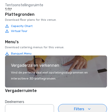
Tentoonstellingsruimte
1 ft²
Plattegronden
Download floor plans for this venue.
Capacity Chart
Virtual Tour
Menu's
Download catering menus for this venue.
Banquet Menu
Vergaderzalen verkennen
Vind de perfecte zaal met opstellingsdiagrammen en
interactieve 3D-plattegronden.
Vergaderruimte
Deelnemers
Filters