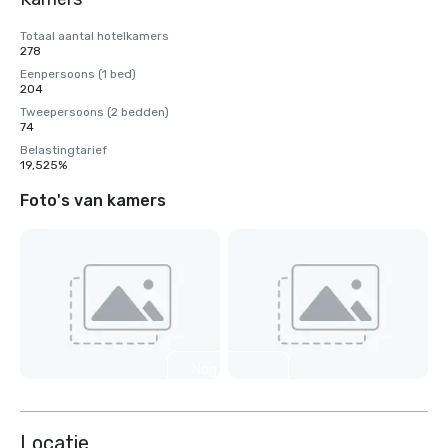
Totaal aantal hotelkamers
278
Eenpersoons (1 bed)
204
Tweepersoons (2 bedden)
74
Belastingtarief
19,525%
Foto's van kamers
Nog 4
weergeven
Locatie