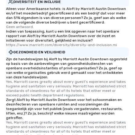
DIVERSITEIT EN INCLUSIE
Alleen voor Amerikaanse hotels: is Aloft by Marriott Austin Downtown
en/of het moederbedrijf gecertificeerd als een bedrijf dat voor meer
dan 51% eigendom is van diverse personen? Zo ja, geef aan als welke
van de volgende diverse bedrijven u bent gecertificeerd:
Geen antwoord.
Indien van toepassing, kunt u een link opgeven naar het openbare
rapport van Aloft by Marriott Austin Downtown over de inzet en
initiatieven voor diversiteit, gelijkheid en inclusie?
https://www.marriott.com/diversity/diversity-and-inclusion.mi
GEZONDHEID EN VEILIGHEID
Zijn de handelswijzen bij Aloft by Marriott Austin Downtown opgesteld
op basis van de aanbevelingen van gezondheidsdiensten van
openbare overheidsinstanties of privé-organisaties? Zo ja, geef op
van welke organisaties gebruik werd gemaakt voor het ontwikkelen
van deze handelswijzen.
Yes, Marriott cares greatly about every guest's experience and takes 
hygiene and sanitation very seriously. Marriott has established strict 
standards of cleanliness for all of its hotels that either meet or 
exceed public health department regulations. 
Zorgt Aloft by Marriott Austin Downtown voor het schoonmaken en
desinfecteren van openbare ruimten and voorzieningen die
toegankelijk zijn voor het publiek (zoals vergaderzalen, restaurants,
liften, enz.)? Zo ja, beschrijf welke nieuwe maatregelen worden
getroffen.
Yes, Marriott cares greatly about every guest's experience and takes 
hygiene and sanitation very seriously. Marriott has established strict 
standards of cleanliness for all of its hotels that either meet or 