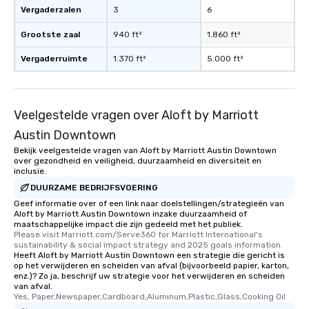
Vergaderzalen
3
6
Grootste zaal
940 ft²
1.860 ft²
Vergaderruimte
1.370 ft²
5.000 ft²
Veelgestelde vragen over Aloft by Marriott
Austin Downtown
Bekijk veelgestelde vragen van Aloft by Marriott Austin Downtown
over gezondheid en veiligheid, duurzaamheid en diversiteit en
inclusie.
DUURZAME BEDRIJFSVOERING
Geef informatie over of een link naar doelstellingen/strategieën van
Aloft by Marriott Austin Downtown inzake duurzaamheid of
maatschappelijke impact die zijn gedeeld met het publiek.
Please visit Marriott.com/Serve360 for Marriott International's 
sustainability & social impact strategy and 2025 goals information.
Heeft Aloft by Marriott Austin Downtown een strategie die gericht is
op het verwijderen en scheiden van afval (bijvoorbeeld papier, karton,
enz.)? Zo ja, beschrijf uw strategie voor het verwijderen en scheiden
van afval.
Yes, Paper,Newspaper,Cardboard,Aluminum,Plastic,Glass,Cooking Oil