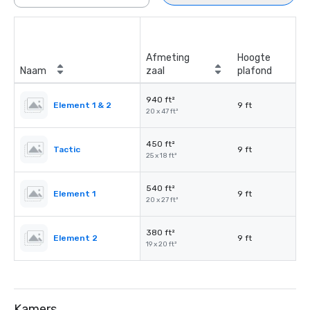
Afmeting
Hoogte
Naam
zaal
plafond
940 ft²
Element 1 & 2
9 ft
20 x 47 ft²
450 ft²
Tactic
9 ft
25 x 18 ft²
540 ft²
Element 1
9 ft
20 x 27 ft²
380 ft²
Element 2
9 ft
19 x 20 ft²
Kamers