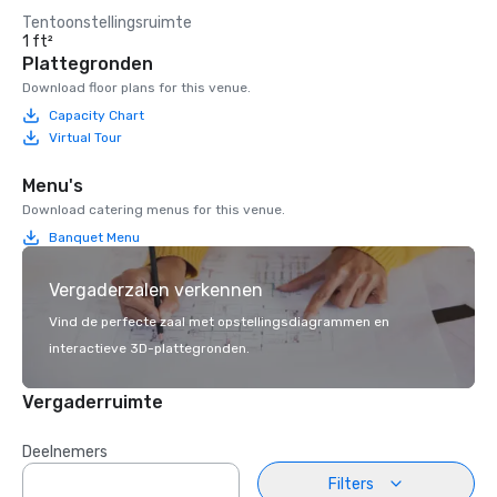
Tentoonstellingsruimte
1 ft²
Plattegronden
Download floor plans for this venue.
Capacity Chart
Virtual Tour
Menu's
Download catering menus for this venue.
Banquet Menu
Vergaderzalen verkennen
Vind de perfecte zaal met opstellingsdiagrammen en
interactieve 3D-plattegronden.
Vergaderruimte
Deelnemers
Filters