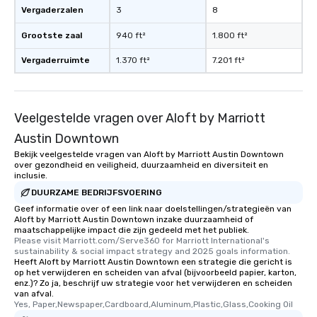
restaurant or being shown to a less
Vergaderzalen
3
8
than desirable table. On our tours,
everyone is treated like a VIP with
Grootste zaal
940 ft²
1.800 ft²
immediate seating upon arrival.
Vergaderruimte
1.370 ft²
7.201 ft²
What’s more, your group may receive
a special warm welcome personally
from the restaurant chef. Menus can
be printed featuring your logo, too,
Veelgestelde vragen over Aloft by Marriott
which can be an added bonus for all
Austin Downtown
those Instagram moments you share.
For added ease, we can even arrange
Bekijk veelgestelde vragen van Aloft by Marriott Austin Downtown
over gezondheid en veiligheid, duurzaamheid en diversiteit en
transportation pick-up and drop-off,
inclusie.
as well as an event photographer. And
DUURZAME BEDRIJFSVOERING
for groups that desire an extra luxe
Geef informatie over of een link naar doelstellingen/strategieën van
experience, we can also arrange for
Aloft by Marriott Austin Downtown inzake duurzaamheid of
an evening helicopter ride over the
maatschappelijke impact die zijn gedeeld met het publiek.
Please visit Marriott.com/Serve360 for Marriott International's 
glittering lights of The Strip. A
sustainability & social impact strategy and 2025 goals information.
Memorable Experience for All Lip
Heeft Aloft by Marriott Austin Downtown een strategie die gericht is
Smacking Foodie Tours offers a way
op het verwijderen en scheiden van afval (bijvoorbeeld papier, karton,
enz.)? Zo ja, beschrijf uw strategie voor het verwijderen en scheiden
to gather and dine that few have
van afval.
experienced, and all are sure to
Yes, Paper,Newspaper,Cardboard,Aluminum,Plastic,Glass,Cooking Oil
remember. Our one-of-a-kind tours