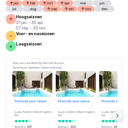
jan
feb
mrt
apr
mei
jun
jul
aug
sep
okt
nov
dec
Hoogseizoen
01 jan. - 30 apr.
07 sep. - 20 nov.
Voor- en naseizoen
Laagseizoen
Planners die Aloft by Marriott Austin
Downtown bekeken, keken ook naar
Promote your venue
Promote your venue
Promote your ve
Luxe-hotel in
Washington
,
Luxe-hotel in
Washington
,
Luxe-hotel in
Wash
DC
DC
DC
Kamers
:
237
Kamers
:
220
Kamers
:
237