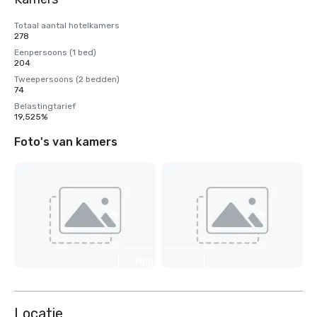
Totaal aantal hotelkamers
278
Eenpersoons (1 bed)
204
Tweepersoons (2 bedden)
74
Belastingtarief
19,525%
Foto's van kamers
Nog 4
weergeven
Locatie