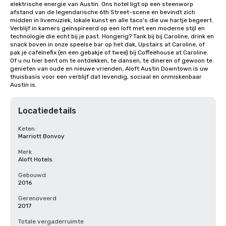
elektrische energie van Austin. Ons hotel ligt op een steenworp 
afstand van de legendarische 6th Street-scene en bevindt zich 
midden in livemuziek, lokale kunst en alle taco's die uw hartje begeert. 
Verblijf in kamers geïnspireerd op een loft met een moderne stijl en 
technologie die echt bij je past. Hongerig? Tank bij bij Caroline, drink en 
snack boven in onze speelse bar op het dak, Upstairs at Caroline, of 
pak je cafeïnefix (en een gebakje of twee) bij Coffeehouse at Caroline. 
Of u nu hier bent om te ontdekken, te dansen, te dineren of gewoon te 
genieten van oude en nieuwe vrienden, Aloft Austin Downtown is uw 
thuisbasis voor een verblijf dat levendig, sociaal en onmiskenbaar 
Austin is.
Locatiedetails
Keten
Marriott Bonvoy
Merk
Aloft Hotels
Gebouwd
2016
Gerenoveerd
2017
Totale vergaderruimte