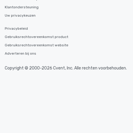
needs. Go for as Long or as Short as
Klantondersteuning
You Like Along with flexible
scheduling, Lip Smacking Foodie
Uw privacykeuzen
Tours also provides a range of tour
durations. Our shortest tour is about
Privacybeleid
2.5 hours; our longest is about 5
Gebruiksrechtovereenkomst product
hours, with optional add-ons and
Gebruiksrechtovereenkomst website
incentives.
Adverteren bij ons
Copyright © 2000-2026 Cvent, Inc. Alle rechten voorbehouden.