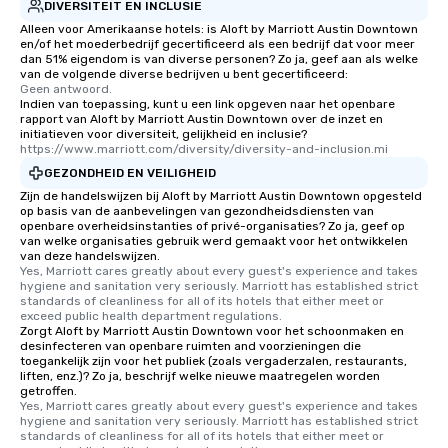
DIVERSITEIT EN INCLUSIE
are special, from the first stop to the
Alleen voor Amerikaanse hotels: is Aloft by Marriott Austin Downtown
last. It’s an experience that attendees
en/of het moederbedrijf gecertificeerd als een bedrijf dat voor meer
dan 51% eigendom is van diverse personen? Zo ja, geef aan als welke
will reminisce about long after they
van de volgende diverse bedrijven u bent gecertificeerd:
leave. Location, Location, Location
Geen antwoord.
Indien van toepassing, kunt u een link opgeven naar het openbare
One of the best reasons to book is the
rapport van Aloft by Marriott Austin Downtown over de inzet en
convenient and efficient way the
initiatieven voor diversiteit, gelijkheid en inclusie?
experience is designed. All
https://www.marriott.com/diversity/diversity-and-inclusion.mi
restaurants are within an easy
GEZONDHEID EN VEILIGHEID
walking distance of each other. The
Zijn de handelswijzen bij Aloft by Marriott Austin Downtown opgesteld
short stroll allows your group
op basis van de aanbevelingen van gezondheidsdiensten van
openbare overheidsinstanties of privé-organisaties? Zo ja, geef op
members a chance to engage in prime
van welke organisaties gebruik werd gemaakt voor het ontwikkelen
networking opportunities before
van deze handelswijzen.
Yes, Marriott cares greatly about every guest's experience and takes 
heading to the next place on your tour
hygiene and sanitation very seriously. Marriott has established strict 
itinerary. You Get a Dinner and a Show
standards of cleanliness for all of its hotels that either meet or 
Our tours offer an exquisite feast plus
exceed public health department regulations. 
Zorgt Aloft by Marriott Austin Downtown voor het schoonmaken en
entertainment. All tours include a
desinfecteren van openbare ruimten and voorzieningen die
knowledgeable, professional guide
toegankelijk zijn voor het publiek (zoals vergaderzalen, restaurants,
liften, enz.)? Zo ja, beschrijf welke nieuwe maatregelen worden
who leads the group on a walking tour,
getroffen.
offering engaging tidbits and
Yes, Marriott cares greatly about every guest's experience and takes 
fascinating stories. Several other
hygiene and sanitation very seriously. Marriott has established strict 
standards of cleanliness for all of its hotels that either meet or 
interactive experiences are included