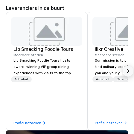
Leveranciers in de buurt
Lip Smacking Foodie Tours
ilixr Creative
Meerdere steden
Meerdere steden
Lip Smacking Foodie Tours hosts
Our mission is to prov
award-winning VIP group dining
kind culinary experien
experiences with visits to the top
you and your guests wi
restaurants throughout the United
memories and satiated
Activiteit
Activiteit
Catering
States. Choose either a daytime
detail is meticulously 
activity or evening dine-around where
our commitment to hosp
groups are escorted immediately to
over 40 years of expe
the best tables in the house at the
in some of the world'
most-sought-after restaurants to
acclaimed restaurants,
enjoy a parade of signature dishes
of excellence rarely fo
Profiel bezoeken
Profiel bezoeken
and craft cocktails at each venue, all
catering industry.
with complete VIP service. This unique