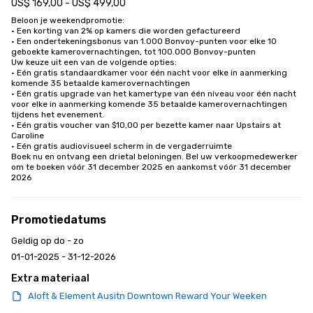
US$ 169,00 - US$ 499,00
Beloon je weekendpromotie:

• Een korting van 2% op kamers die worden gefactureerd

• Een ondertekeningsbonus van 1.000 Bonvoy-punten voor elke 10 
geboekte kamerovernachtingen, tot 100.000 Bonvoy-punten

Uw keuze uit een van de volgende opties:

• Eén gratis standaardkamer voor één nacht voor elke in aanmerking 
komende 35 betaalde kamerovernachtingen

• Eén gratis upgrade van het kamertype van één niveau voor één nacht 
voor elke in aanmerking komende 35 betaalde kamerovernachtingen 
tijdens het evenement.

• Eén gratis voucher van $10,00 per bezette kamer naar Upstairs at 
Caroline

• Eén gratis audiovisueel scherm in de vergaderruimte

Boek nu en ontvang een drietal beloningen. Bel uw verkoopmedewerker 
om te boeken vóór 31 december 2025 en aankomst vóór 31 december 
2026
Promotiedatums
Geldig op do - zo
01-01-2025 - 31-12-2026
Extra materiaal
Aloft & Element Ausitn Downtown Reward Your Weeken