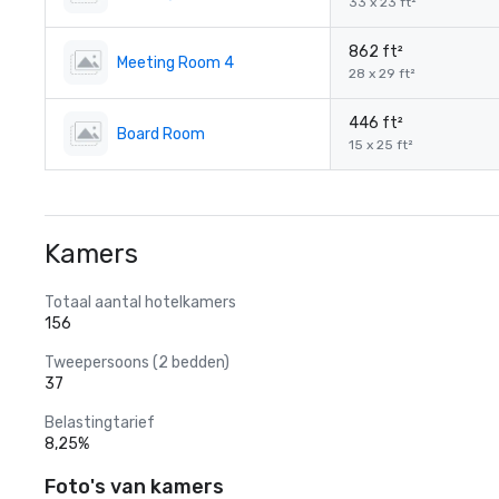
33 x 23 ft²
862 ft²
Meeting Room 4
28 x 29 ft²
446 ft²
Board Room
15 x 25 ft²
Kamers
Totaal aantal hotelkamers
156
Tweepersoons (2 bedden)
37
Belastingtarief
8,25%
Foto's van kamers