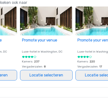
 keken ook naar
e
Promote your venue
Promote your ve
on
, DC
Luxe-hotel in
Washington
, DC
Luxe-hotel in
Washing
Kamers
:
237
Kamers
:
220
Vergaderzalen
:
8
Vergaderzalen
:
17
teren
Locatie selecteren
Locatie sele