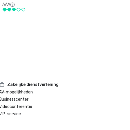
AAA
Zakelijke dienstverlening
AV-mogelijkheden
Businesscenter
Videoconferentie
VIP-service