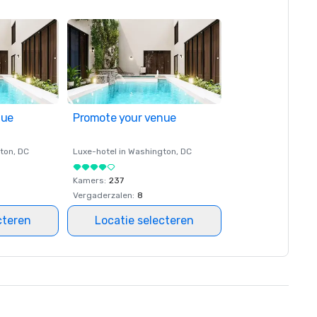
nue
Promote your venue
ton
, DC
Luxe-hotel in
Washington
, DC
Kamers
:
237
Vergaderzalen
:
8
cteren
Locatie selecteren