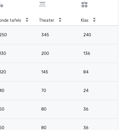
onde tafels
Theater
Klas
Ver
250
345
240
7
130
200
136
3
120
145
84
3
40
70
24
2
50
80
36
2
50
80
36
2