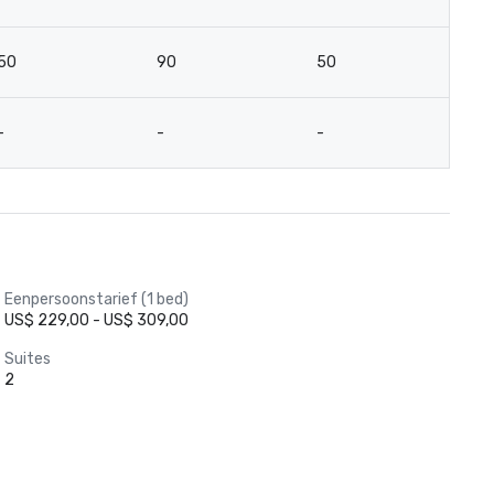
50
90
50
2
-
-
-
12
Eenpersoonstarief (1 bed)
US$ 229,00 - US$ 309,00
Suites
2