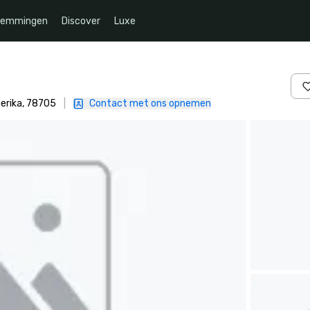
temmingen
Discover
Luxe
merika, 78705
|
Contact met ons opnemen