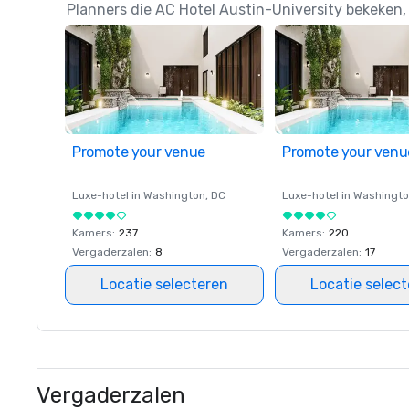
Planners die AC Hotel Austin-University bekeken,
Promote your venue
Promote your venu
Luxe-hotel in
Washington
, DC
Luxe-hotel in
Washingt
Kamers
:
237
Kamers
:
220
Vergaderzalen
:
8
Vergaderzalen
:
17
Locatie selecteren
Locatie selec
Vergaderzalen