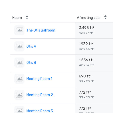
Naam
Afmeting zaal
3.495 ft²
The Otis Ballroom
42 x 77 ft²
1.939 ft²
Otis A
42 x 45 ft²
1.556 ft²
Otis B
42 x 32 ft²
690 ft²
Meeting Room 1
33 x 20 ft²
772 ft²
Meeting Room 2
33 x 23 ft²
772 ft²
Meeting Room 3