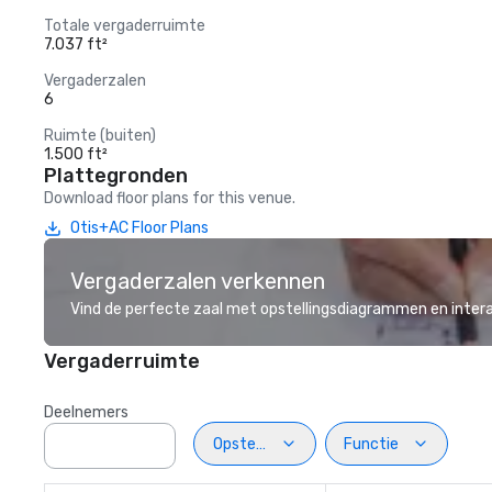
Totale vergaderruimte
7.037 ft²
Vergaderzalen
6
Ruimte (buiten)
1.500 ft²
Plattegronden
Download floor plans for this venue.
Otis+AC Floor Plans
Vergaderzalen verkennen
Vind de perfecte zaal met opstellingsdiagrammen en inter
Vergaderruimte
Deelnemers
Opstelling
Functie