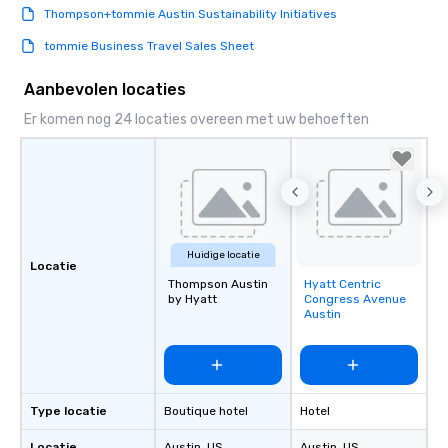
Thompson+tommie Austin Sustainability Initiatives
tommie Business Travel Sales Sheet
Aanbevolen locaties
Er komen nog 24 locaties overeen met uw behoeften
Huidige locatie
Locatie
Thompson Austin
Hyatt Centric
Removed from
by Hyatt
Congress Avenue
favorites
Austin
Type locatie
Boutique hotel
Hotel
Locatie
Austin
, US
Austin
, US