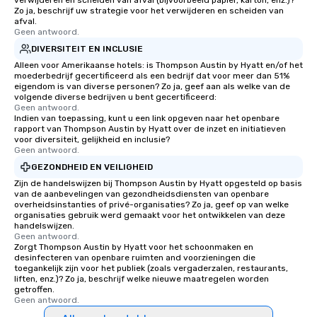
verwijderen en scheiden van afval (bijvoorbeeld papier, karton, enz.)?
Zo ja, beschrijf uw strategie voor het verwijderen en scheiden van
afval.
Geen antwoord.
DIVERSITEIT EN INCLUSIE
Alleen voor Amerikaanse hotels: is Thompson Austin by Hyatt en/of het
moederbedrijf gecertificeerd als een bedrijf dat voor meer dan 51%
eigendom is van diverse personen? Zo ja, geef aan als welke van de
volgende diverse bedrijven u bent gecertificeerd:
Geen antwoord.
Indien van toepassing, kunt u een link opgeven naar het openbare
rapport van Thompson Austin by Hyatt over de inzet en initiatieven
voor diversiteit, gelijkheid en inclusie?
Geen antwoord.
GEZONDHEID EN VEILIGHEID
Zijn de handelswijzen bij Thompson Austin by Hyatt opgesteld op basis
van de aanbevelingen van gezondheidsdiensten van openbare
overheidsinstanties of privé-organisaties? Zo ja, geef op van welke
organisaties gebruik werd gemaakt voor het ontwikkelen van deze
handelswijzen.
Geen antwoord.
Zorgt Thompson Austin by Hyatt voor het schoonmaken en
desinfecteren van openbare ruimten and voorzieningen die
toegankelijk zijn voor het publiek (zoals vergaderzalen, restaurants,
liften, enz.)? Zo ja, beschrijf welke nieuwe maatregelen worden
getroffen.
Geen antwoord.