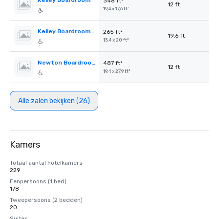
Kelley Boardroom
348 ft²
12 ft
19,4 x 17,6 ft²
Kelley Boardroom Prefunction
265 ft²
19,6 ft
13,4 x 20 ft²
Newton Boardroom
487 ft²
12 ft
19,4 x 27,9 ft²
Alle zalen bekijken (26)
Kamers
Totaal aantal hotelkamers
229
Eenpersoons (1 bed)
178
Tweepersoons (2 bedden)
20
Suites