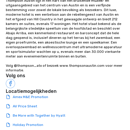
Thompson Austin ligt in het hart van het bruisende muziek- en 
uitgaansgebied van het centrum van Austin en is een verfijnde 
bestemming voor zowel de lokale bevolking als bezoekers. Dit luxe, 
moderne hotel is een eerbetoon aan de rebellengeest van Austin en 
het erfgoed van Hill Country in het gewaagde ontwerp en biedt 212 
kamers en suites, evenals 17 woningen. Het hotel staat bekend als de 
belangrijkste stedelijke speeltuin van de hoofdstad en beschikt over 
Abajo Arriba, een kenmerkend restaurant en barconcept dat de hele 
dag geopend is, inclusief dineren op het terras bij het zwembad, een 
eigen proefruimte, een akoestische lounge en een speelkamer. Een 
overloopzwembad en wellnesscentrum met ultramoderne apparatuur 
en sportsimulator wachten op u, evenals meer dan 30.000 vierkante 
meter aan evenementenruimte binnen en buiten. 

Volg @thompson_atx of bezoek www.thompsonaustin.com voor meer 
informatie.
Volg ons
Locatiemogelijkheden
Amex M&E Promotion
AV Price Sheet
Be More with Together by Hyatt
Holiday Promotion