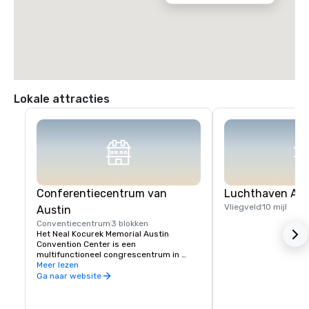
Lokale attracties
Conferentiecentrum van
Luchthaven Aus
Vliegveld
10 mijl
Austin
Conventiecentrum
3 blokken
Het Neal Kocurek Memorial Austin 
Convention Center is een 
multifunctioneel congrescentrum in 
Austin, Texas.
Meer lezen
Ga naar website