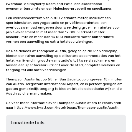
zwembad, de Bayberry Room and Patio, een akoestische 
evenementenruimte en een Muleshoe-proeverij en speelkamer.

Een wellnesscentrum van 6.700 vierkante meter, inclusief een 
sportsimulator, een yogastudio en privéfitnessruimtes; een 
overloopzwembad omgeven door weelderig groen; en ruimtes voor 
privé-evenementen met meer dan 12.000 vierkante meter 
binnenruimte en meer dan 13.000 vierkante meter buitenruimte 
vormen een aanvulling op extra hotelvoorzieningen.

De Residences at Thompson Austin, gelegen op de 16e verdieping, 
bieden een ruime aanvulling op de illustere accommodaties van het 
hotel, variërend in grootte van studio's tot twee slaapkamers en 
bieden een spectaculair uitzicht over de stad, complete keukens en 
toegang tot alle hotelvoorzieningen. 

Thompson Austin ligt op 5th en San Jacinto, op ongeveer 15 minuten 
van Austin Bergstrom International Airport, en is perfect gelegen om 
gasten gemakkelijk toegang te bieden tot alle eclectische wijken die 
Austin zo charmant maken.

Ga voor meer informatie over Thompson Austin of om te reserveren 
naar https://www.hyatt.com/hotel/texas/thompson-austin/austh.
Locatiedetails