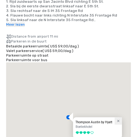
1. Rijd zuidwaarts op San Jacinto Blvd richting E 5th St.

2. Sla bij de eerste dwarsstraat linksaf naar E 5th St.

3. Sla rechtsaf naar de S IH 35 Frontage Rd

4. Flauwe bocht naar links richting N Interstate 35 Frontage Rd

5. Sla linksaf naar de N Interstate 35 Frontage Rd

6. Sla na Wendy's rechtsaf (aan de rechterkant)

Meer lezen
7. Gebruik de twee rechterrijstroken om de oprit naar US-183 N te 
nemen

Distance from airport 11 mi
8. Voeg in op US-183 S/Ed Bluestein Blvd

Parkeren in de buurt
9. Neem de oprit aan de linkerkant naar Bastrop Hwy

Betaalde parkeerruimte
(
US$ 59,00
/
dag
)
10. Houd links aan om verder te rijden richting TX-71 E

Valet parkeerservice
(
US$ 59,00
/
dag
)
11. Houd links aan bij de splitsing en voeg in op de TX-71 E

Parkeerruimte op straat
12. Ga naar Spirit of Texas Dr.

Parkeerruimte voor bus
Volg de borden naar Austin-Bergstrom International Airport

3600 Presidential Blvd, Austin, TX 78719
Thompson Austin by Hyatt
Boetiekhotel
4 van 5