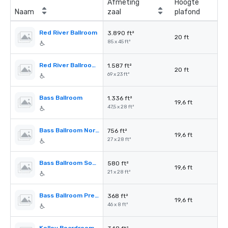
Afmeting
Hoogte
Naam
zaal
plafond
Red River Ballroom
3.890 ft²
20 ft
85 x 45 ft²
Red River Ballroom Prefunction
1.587 ft²
20 ft
69 x 23 ft²
Bass Ballroom
1.336 ft²
19,6 ft
47,5 x 28 ft²
Bass Ballroom North
756 ft²
19,6 ft
27 x 28 ft²
Bass Ballroom South
580 ft²
19,6 ft
21 x 28 ft²
Bass Ballroom Prefunction Space
368 ft²
19,6 ft
46 x 8 ft²