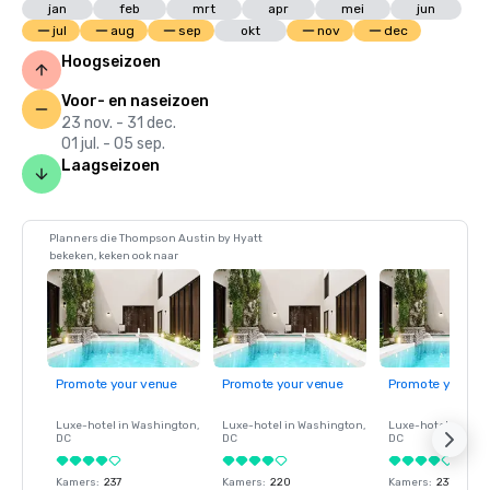
jan
feb
mrt
apr
mei
jun
jul
aug
sep
okt
nov
dec
Hoogseizoen
Voor- en naseizoen
23 nov. - 31 dec.
01 jul. - 05 sep.
Laagseizoen
Planners die Thompson Austin by Hyatt
bekeken, keken ook naar
Promote your venue
Promote your venue
Promote your ve
Luxe-hotel in
Washington
,
Luxe-hotel in
Washington
,
Luxe-hotel in
Wash
DC
DC
DC
Kamers
:
237
Kamers
:
220
Kamers
:
237