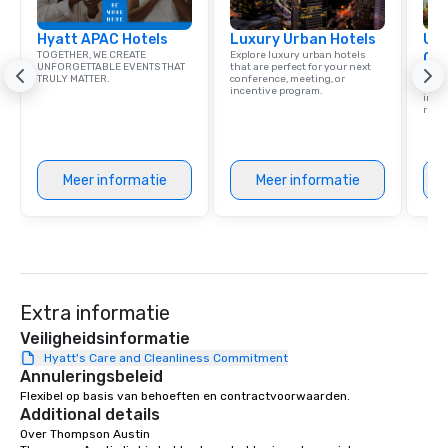
Hyatt APAC Hotels
Luxury Urban Hotels
Uni
TOGETHER, WE CREATE
Explore luxury urban hotels
Ca
UNFORGETTABLE EVENTS THAT
that are perfect for your next
Find 
TRULY MATTER.
conference, meeting, or
resor
incentive program.
ince
retre
Meer informatie
Meer informatie
Extra informatie
Veiligheidsinformatie
Hyatt's Care and Cleanliness Commitment
Annuleringsbeleid
Flexibel op basis van behoeften en contractvoorwaarden.
Additional details
Over Thompson Austin
