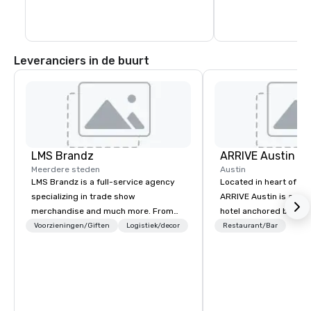
Leveranciers in de buurt
LMS Brandz
ARRIVE Austin
Meerdere steden
Austin
LMS Brandz is a full-service agency
Located in heart of Eas
specializing in trade show
ARRIVE Austin is an 8
merchandise and much more. From
hotel anchored by res
booth giveaways and branded apparel
bars that complement 
Voorzieningen/Giften
Logistiek/decor
Restaurant/Bar
to executive gifting, displays,
State’s food and drink
banners, signage, fulfillment,
architectural landmark
logistics, shipping, along with e-
remarkable façade, the
commerce solutions we handle it all.
rooms feature distinc
While there are many promotional
artwork – collages by