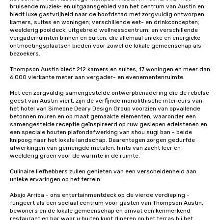
bruisende muziek- en uitgaansgebied van het centrum van Austin en 
biedt luxe gastvrijheid naar de hoofdstad met zorgvuldig ontworpen 
kamers, suites en woningen; verschillende eet- en drinkconcepten; 
weelderig pooldeck; uitgebreid wellnesscentrum; en verschillende 
vergaderruimten binnen en buiten, die allemaal unieke en energieke 
ontmoetingsplaatsen bieden voor zowel de lokale gemeenschap als 
bezoekers.

Thompson Austin biedt 212 kamers en suites, 17 woningen en meer dan 
6.000 vierkante meter aan vergader- en evenementenruimte. 

Met een zorgvuldig samengestelde ontwerpbenadering die de rebelse 
geest van Austin viert, zijn de verfijnde monolithische interieurs van 
het hotel van Simeone Deary Design Group voorzien van opvallende 
betonnen muren en op maat gemaakte elementen, waaronder een 
samengestelde receptie geïnspireerd op ruw geslepen edelstenen en 
een speciale houten plafondafwerking van shou sugi ban - beide 
knipoog naar het lokale landschap. Daarentegen zorgen gedurfde 
afwerkingen van gemengde metalen, hints van zacht leer en 
weelderig groen voor de warmte in de ruimte. 

Culinaire liefhebbers zullen genieten van een verscheidenheid aan 
unieke ervaringen op het terrein. 

Abajo Arriba - ons entertainmentdeck op de vierde verdieping - 
fungeert als een sociaal centrum voor gasten van Thompson Austin, 
bewoners en de lokale gemeenschap en omvat een kenmerkend 
restaurant en bar waar u buiten kunt dineren op het terras bij het 