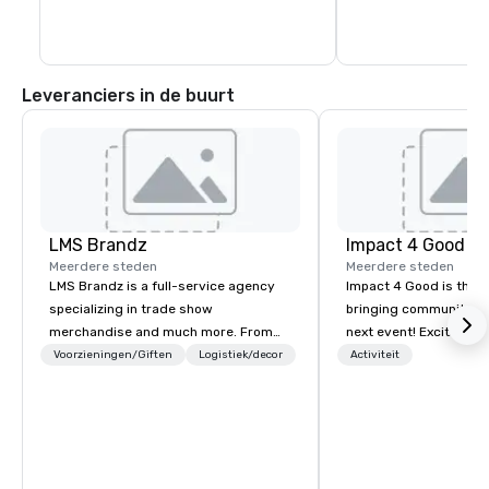
Leveranciers in de buurt
LMS Brandz
Impact 4 Good
Meerdere steden
Meerdere steden
LMS Brandz is a full-service agency
Impact 4 Good is the o
specializing in trade show
bringing community se
merchandise and much more. From
next event! Exciting a
booth giveaways and branded apparel
team building activitie
Voorzieningen/Giften
Logistiek/decor
Activiteit
to executive gifting, displays,
of what we offer. Let u
banners, signage, fulfillment,
best cause/beneficiary
logistics, shipping, along with e-
manage the donation l
commerce solutions we handle it all.
bring the spirit of co
While there are many promotional
to your group. From you