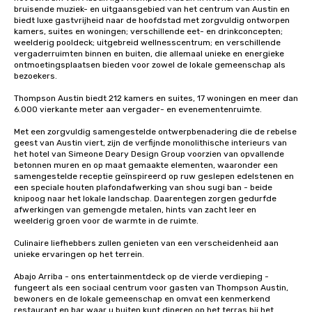
bruisende muziek- en uitgaansgebied van het centrum van Austin en 
biedt luxe gastvrijheid naar de hoofdstad met zorgvuldig ontworpen 
kamers, suites en woningen; verschillende eet- en drinkconcepten; 
weelderig pooldeck; uitgebreid wellnesscentrum; en verschillende 
vergaderruimten binnen en buiten, die allemaal unieke en energieke 
ontmoetingsplaatsen bieden voor zowel de lokale gemeenschap als 
bezoekers.

Thompson Austin biedt 212 kamers en suites, 17 woningen en meer dan 
6.000 vierkante meter aan vergader- en evenementenruimte. 

Met een zorgvuldig samengestelde ontwerpbenadering die de rebelse 
geest van Austin viert, zijn de verfijnde monolithische interieurs van 
het hotel van Simeone Deary Design Group voorzien van opvallende 
betonnen muren en op maat gemaakte elementen, waaronder een 
samengestelde receptie geïnspireerd op ruw geslepen edelstenen en 
een speciale houten plafondafwerking van shou sugi ban - beide 
knipoog naar het lokale landschap. Daarentegen zorgen gedurfde 
afwerkingen van gemengde metalen, hints van zacht leer en 
weelderig groen voor de warmte in de ruimte. 

Culinaire liefhebbers zullen genieten van een verscheidenheid aan 
unieke ervaringen op het terrein. 

Abajo Arriba - ons entertainmentdeck op de vierde verdieping - 
fungeert als een sociaal centrum voor gasten van Thompson Austin, 
bewoners en de lokale gemeenschap en omvat een kenmerkend 
restaurant en bar waar u buiten kunt dineren op het terras bij het 