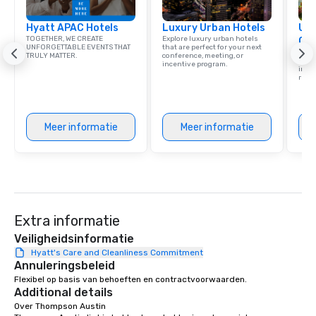
Hyatt APAC Hotels
Luxury Urban Hotels
Uni
TOGETHER, WE CREATE
Explore luxury urban hotels
Ca
UNFORGETTABLE EVENTS THAT
that are perfect for your next
Find 
TRULY MATTER.
conference, meeting, or
resor
incentive program.
ince
retre
Meer informatie
Meer informatie
Extra informatie
Veiligheidsinformatie
Hyatt's Care and Cleanliness Commitment
Annuleringsbeleid
Flexibel op basis van behoeften en contractvoorwaarden.
Additional details
Over Thompson Austin
