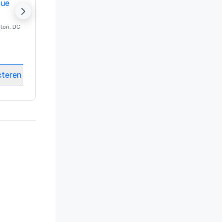
nue
Promote your venue
ton
, DC
Luxe-hotel in
Washington
, DC
Kamers
:
237
Vergaderzalen
:
8
cteren
Locatie selecteren