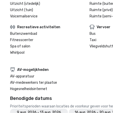
Uitzicht (stedelijk)
Ruimte (buite
Uitzicht (tuin)
Ruimte (privé)
Voicemailservice
Ruimte (semi-
Recreatieve activiteiten
Vervoer
Buitenzwembad
Bus
Fitnesscenter
Taxi
Spa of salon
Vliegveldshutt
Whirlpool
AV-mogelijkheden
AV-apparatuur
AV-medewerkers ter plaatse
Hogesnelheidsinternet
Benodigde datums
Prioriteitsperioden waaraan locaties de voorkeur geven voor
9 aug. 2026 - 13 aug. 2026
16 aug. 2026 - 20 aug.