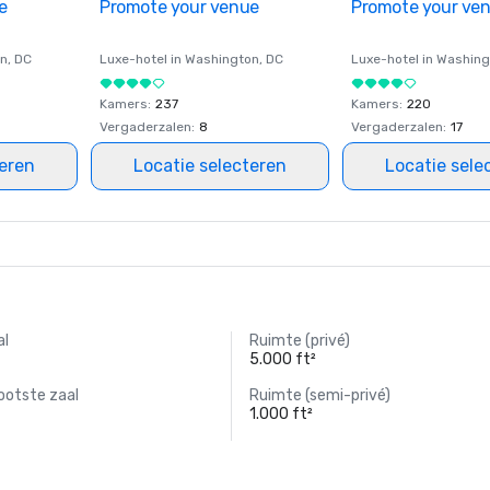
e
Promote your venue
Promote your ve
on
, DC
Luxe-hotel in
Washington
, DC
Luxe-hotel in
Washing
Kamers
:
237
Kamers
:
220
Vergaderzalen
:
8
Vergaderzalen
:
17
teren
Locatie selecteren
Locatie sele
al
Ruimte (privé)
5.000 ft²
ootste zaal
Ruimte (semi-privé)
1.000 ft²