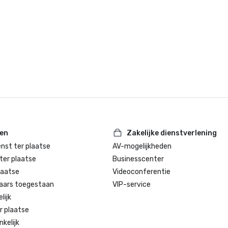
ten
Zakelijke dienstverlening
enst ter plaatse
AV-mogelijkheden
ter plaatse
Businesscenter
laatse
Videoconferentie
aars toegestaan
VIP-service
lijk
r plaatse
kelijk