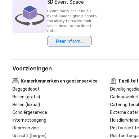
3D Event Space
Cvent Photo-realistic 3D
Event Spaces give planners
the ability to realize their
vision down to the finest
detail.
Meer informatie
Voorzieningen
Kamerkenmerken en gastenservice
Facilitei
Bagagedepot
Beveiligingsdi
Bellen (gratis)
Cadeauwinkel 
Bellen (lokaal)
Catering ter p
Conciërgeservice
Externe cater
Internettoegang
Huisdiervriende
Roomservice
Restaurant te
Uitzicht (bergen)
Rolstoeltoegan