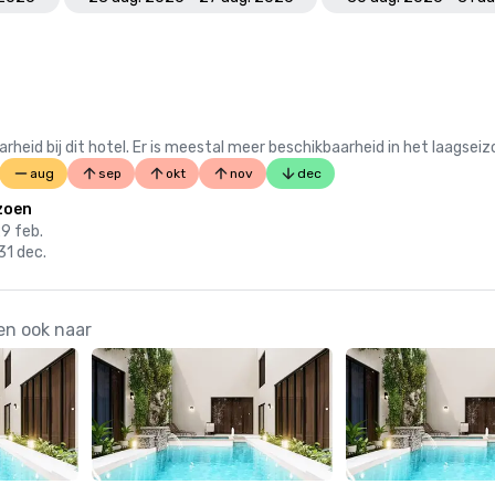
 bij dit hotel. Er is meestal meer beschikbaarheid in het laagseiz
aug
sep
okt
nov
dec
zoen
29 feb.
31 dec.
en ook naar