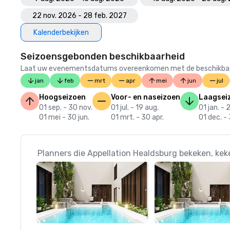
22 nov. 2026 - 28 feb. 2027
Kalenderbekijken
Seizoensgebonden beschikbaarheid
Laat uw evenementsdatums overeenkomen met de beschikbaarheid
jan
feb
mrt
apr
mei
jun
jul
Hoogseizoen
Voor- en naseizoen
Laagsei
01 sep. - 30 nov.
01 jul. - 19 aug.
01 jan. - 
01 mei - 30 jun.
01 mrt. - 30 apr.
01 dec. - 
Planners die Appellation Healdsburg bekeken, kek