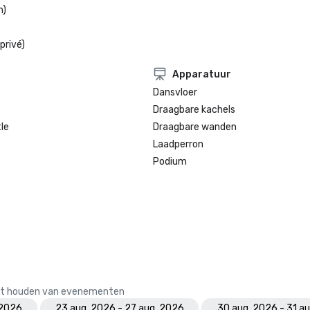
n)
privé)
Apparatuur
Dansvloer
Draagbare kachels
le
Draagbare wanden
Laadperron
Podium
 het houden van evenementen
 2026
23 aug. 2026 - 27 aug. 2026
30 aug. 2026 - 31 a