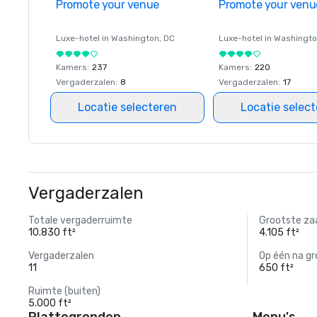
Promote your venue
Promote your venu
Luxe-hotel in
Washington
, DC
Luxe-hotel in
Washingt
Kamers
:
237
Kamers
:
220
Vergaderzalen
:
8
Vergaderzalen
:
17
Locatie selecteren
Locatie selec
Vergaderzalen
Totale vergaderruimte
Grootste za
10.830 ft²
4.105 ft²
Vergaderzalen
Op één na gr
11
650 ft²
Ruimte (buiten)
5.000 ft²