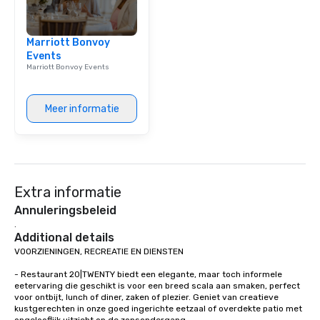
group is assured a top-notch dining
experience with three to four
Marriott Bonvoy
signature dishes at each restaurant.
Events
Our affordable tours are priced per
Marriott Bonvoy Events
person with tax and gratuities
included. The only thing not included
are drinks. However, a beverage
Meer informatie
package upgrade is available, which
provides guests a signature cocktail
at various stops. Build Your Network
Our exclusive experiences provide the
ultimate networking opportunities. At
Extra informatie
a typical sit-down dinner, you’re lucky
to engage the person to the left and
Annuleringsbeleid
right of you. Because our tours take
.
Additional details
place at multiple restaurants, with
VOORZIENINGEN, RECREATIE EN DIENSTEN

walking in between, there are
countless opportunities to interact
- Restaurant 20|TWENTY biedt een elegante, maar toch informele 
with different people when you sit
eetervaring die geschikt is voor een breed scala aan smaken, perfect 
down at each venue and as you
voor ontbijt, lunch of diner, zaken of plezier. Geniet van creatieve 
kustgerechten in onze goed ingerichte eetzaal of overdekte patio met 
traverse along the way. Our