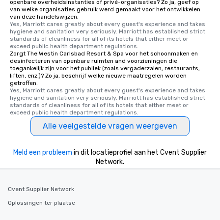
key. Whether you desire a tour during
openbare overheidsinstanties of privé-organisaties? Zo ja, geef op
van welke organisaties gebruik werd gemaakt voor het ontwikkelen
business hours or early evening right
van deze handelswijzen.
after work, we can coordinate with
Yes, Marriott cares greatly about every guest's experience and takes 
hygiene and sanitation very seriously. Marriott has established strict 
you to provide options that fit your
standards of cleanliness for all of its hotels that either meet or 
needs. Go for as Long or as Short as
exceed public health department regulations. 
You Like Along with flexible
Zorgt The Westin Carlsbad Resort & Spa voor het schoonmaken en
desinfecteren van openbare ruimten and voorzieningen die
scheduling, Lip Smacking Foodie
toegankelijk zijn voor het publiek (zoals vergaderzalen, restaurants,
Tours also provides a range of tour
liften, enz.)? Zo ja, beschrijf welke nieuwe maatregelen worden
getroffen.
durations. Our shortest tour is about
Yes, Marriott cares greatly about every guest's experience and takes 
2.5 hours; our longest is about 5
hygiene and sanitation very seriously. Marriott has established strict 
hours, with optional add-ons and
standards of cleanliness for all of its hotels that either meet or 
exceed public health department regulations. 
incentives.
Alle veelgestelde vragen weergeven
Meld een probleem
in dit locatieprofiel aan het Cvent Supplier
Network.
Cvent Supplier Network
Oplossingen ter plaatse