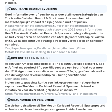
who leads the group on a walking tour,
inclusie.
offering engaging tidbits and
DUURZAME BEDRIJFSVOERING
fascinating stories. Several other
Geef informatie over of een link naar doelstellingen/strategieën van
interactive experiences are included
The Westin Carlsbad Resort & Spa inzake duurzaamheid of
maatschappelijke impact die zijn gedeeld met het publiek.
along the way exclusively to our tours,
Please visit Marriott.com/Serve360 for Marriott International's 
ensuring there is never a dull moment.
sustainability & social impact strategy and 2025 goals information.
Heeft The Westin Carlsbad Resort & Spa een strategie die gericht is
Different Types of Cuisine Our
op het verwijderen en scheiden van afval (bijvoorbeeld papier, karton,
experiences offer the ability to enjoy
enz.)? Zo ja, beschrijf uw strategie voor het verwijderen en scheiden
several renowned restaurants in one
van afval.
Yes, Paper,Newspaper,Cardboard,Mixed,Aluminum,Other 
convenient outing, including ones you
Metals,Plastic,Glass,Cooking Oil,Landscape Waste
and your guests might not have
DIVERSITEIT EN INCLUSIE
discovered otherwise on your own or
Alleen voor Amerikaanse hotels: is The Westin Carlsbad Resort & Spa
at a typical corporate dinner. We offer
en/of het moederbedrijf gecertificeerd als een bedrijf dat voor meer
a way to try some of the finest spots
dan 51% eigendom is van diverse personen? Zo ja, geef aan als welke
van de volgende diverse bedrijven u bent gecertificeerd:
in the city and dive into various
Geen antwoord.
cuisines and dishes. All the pre-
Indien van toepassing, kunt u een link opgeven naar het openbare
rapport van The Westin Carlsbad Resort & Spa over de inzet en
selected dishes are curated to our
initiatieven voor diversiteit, gelijkheid en inclusie?
high standards to ensure they will
https://www.marriott.com/diversity/diversity-and-inclusion.mi
delight any palate. Tours Available
GEZONDHEID EN VEILIGHEID
from Day to Night With any corporate
Zijn de handelswijzen bij The Westin Carlsbad Resort & Spa opgesteld
group experience, booking flexibility is
op basis van de aanbevelingen van gezondheidsdiensten van