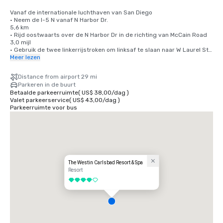
Vanaf de internationale luchthaven van San Diego

• Neem de I-5 N vanaf N Harbor Dr.

5,6 km

• Rijd oostwaarts over de N Harbor Dr in de richting van McCain Road

3,0 mijl

• Gebruik de twee linkerrijstroken om linksaf te slaan naar W Laurel St

0,4 km

Meer lezen
• Gebruik de twee linkerrijstroken om linksaf te slaan naar India St.

0,8 km

Distance from airport 29 mi
• Gebruik de twee linkerrijstroken om de oprit naar de I-5 N te nemen

Parkeren in de buurt
0,4 km

Betaalde parkeerruimte
(
US$ 38,00
/
dag
)
• Volg de I-5 N naar Cannon Road in Carlsbad. Neem afrit 48 vanaf de 
Valet parkeerservice
(
US$ 43,00
/
dag
)
I-5 N

Parkeerruimte voor bus
29,7 mijl

• Voeg in op de I-5 N

29,5 kilometer

• Neem afrit 48 naar Cannon Road

0,2 km

• Volg Cannon Rd naar Grand Pacific Dr.

1,3 km

• Gebruik de twee rechterrijstroken om rechtsaf te slaan naar Cannon 
The Westin Carlsbad Resort & Spa
Road

Resort
0,9 km

4 van 5
• Sla rechtsaf naar de Grand Pacific Dr.

• Ga bij de rotonde rechtdoor om op de Grand Pacific Dr te blijven

• De bestemming bevindt zich aan de linkerkant