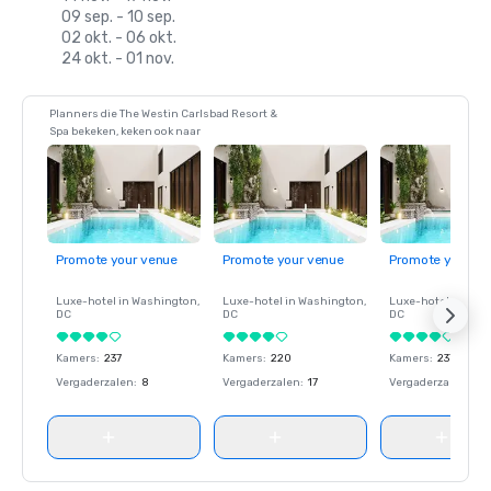
09 sep. - 10 sep.
02 okt. - 06 okt.
24 okt. - 01 nov.
Planners die The Westin Carlsbad Resort &
Spa bekeken, keken ook naar
Promote your venue
Promote your venue
Promote your ve
Luxe-hotel in
Washington
,
Luxe-hotel in
Washington
,
Luxe-hotel in
Wash
DC
DC
DC
Kamers
:
237
Kamers
:
220
Kamers
:
237
Vergaderzalen
:
8
Vergaderzalen
:
17
Vergaderzalen
:
8