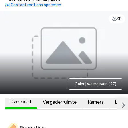
Contact met ons opnemen
3D
Galerij weergeven (27)
Overzicht
Vergaderruimte
Kamers
Locat
Promoties