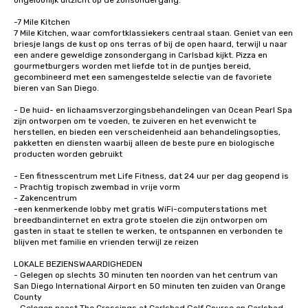
ongelooflijk uitzicht op de zonsondergang. 

experiences not only provide more
ways to network, but a more convivial
-7 Mile Kitchen 

7 Mile Kitchen, waar comfortklassiekers centraal staan. Geniet van een 
way to do so. Large Groups Welcome
briesje langs de kust op ons terras of bij de open haard, terwijl u naar 
Lip Smacking Foodie Tours is ideal for
een andere geweldige zonsondergang in Carlsbad kijkt. Pizza en 
groups, small or large. Our
gourmetburgers worden met liefde tot in de puntjes bereid, 
gecombineerd met een samengestelde selectie van de favoriete 
experiences can accommodate
bieren van San Diego. 

groups from as few as 1 to as many
as 500 guests, making us an ideal
- De huid- en lichaamsverzorgingsbehandelingen van Ocean Pearl Spa 
zijn ontworpen om te voeden, te zuiveren en het evenwicht te 
choice for any corporate group event.
herstellen, en bieden een verscheidenheid aan behandelingsopties, 
Stress-Free Booking Process Booking
pakketten en diensten waarbij alleen de beste pure en biologische 
a tour is stress-free and allows you to
producten worden gebruikt

enjoy the company of your guests
- Een fitnesscentrum met Life Fitness, dat 24 uur per dag geopend is

more easily. You’ll take comfort
- Prachtig tropisch zwembad in vrije vorm

knowing that everything is taken care
- Zakencentrum

of from the moment the tour is
-een kenmerkende lobby met gratis WiFi-computerstations met 
breedbandinternet en extra grote stoelen die zijn ontworpen om 
booked to the minute it concludes.
gasten in staat te stellen te werken, te ontspannen en verbonden te 
Since the menu is already set, you
blijven met familie en vrienden terwijl ze reizen 

have nothing to worry about. Just
LOKALE BEZIENSWAARDIGHEDEN

remember to submit ahead of the tour
- Gelegen op slechts 30 minuten ten noorden van het centrum van 
date any dietary restrictions and food
San Diego International Airport en 50 minuten ten zuiden van Orange 
allergies for anyone in your group.
County
