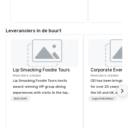
Leveranciers in de buurt
Lip Smacking Foodie Tours
Corporate Events
Meerdere steden
Meerdere steden
Lip Smacking Foodie Tours hosts
CEI has been bringing e
award-winning VIP group dining
for over 20 years. With
experiences with visits to the top
the US and UK, our audiovisual and
restaurants throughout the United
production company is
Activiteit
Logistiek/decor
States. Choose either a daytime
manage all the technic
activity or evening dine-around where
your events worldwide
groups are escorted immediately to
provide quality equipm
the best tables in the house at the
technicians, and expe