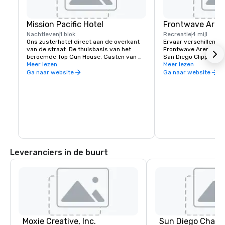
Mission Pacific Hotel
Frontwave Aren
Nachtleven
1 blok
Recreatie
4 mijl
Ons zusterhotel direct aan de overkant 
Ervaar verschillende a
van de straat. De thuisbasis van het 
Frontwave Arena, de 
beroemde Top Gun House. Gasten van 
San Diego Clippers v
het Seabird hebben toegang tot alle 
Meer lezen
gelieerd aan de LA Cl
Meer lezen
voorzieningen van Mission Pacific, 
Diego Sockers, een g
Ga naar website
Ga naar website
waaronder toegang tot het zwembad, 
Amerikaanse zaalvoe
The Rooftop Bar, High/Low restaurant, 
de OZONE-winkelervaring en Valle, dat 
onlangs door Michelin werd erkend.
Leveranciers in de buurt
Moxie Creative, Inc.
Sun Diego Charte