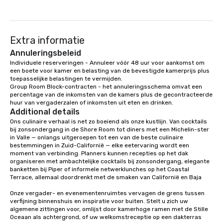
Extra informatie
Annuleringsbeleid
Individuele reserveringen - Annuleer vóór 48 uur voor aankomst om 
een boete voor kamer en belasting van de bevestigde kamerprijs plus 
toepasselijke belastingen te vermijden. 

Group Room Block-contracten - het annuleringsschema omvat een 
percentage van de inkomsten van de kamers plus de gecontracteerde 
huur van vergaderzalen of inkomsten uit eten en drinken.
Additional details
Ons culinaire verhaal is net zo boeiend als onze kustlijn. Van cocktails 
bij zonsondergang in de Shore Room tot diners met een Michelin-ster 
in Valle — onlangs uitgeroepen tot een van de beste culinaire 
bestemmingen in Zuid-Californië — elke eetervaring wordt een 
moment van verbinding. Planners kunnen recepties op het dak 
organiseren met ambachtelijke cocktails bij zonsondergang, elegante 
banketten bij Piper of informele netwerklunches op het Coastal 
Terrace, allemaal doordrenkt met de smaken van Californië en Baja

Onze vergader- en evenementenruimtes vervagen de grens tussen 
verfijning binnenshuis en inspiratie voor buiten. Stelt u zich uw 
algemene zittingen voor, omlijst door kamerhoge ramen met de Stille 
Oceaan als achtergrond, of uw welkomstreceptie op een dakterras 