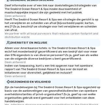
Geef informatie over of een link naar doelstellingen/strategieën van
The Seabird Ocean Resort & Spa inzake duurzaamheid of
maatschappelijke impact die zijn gedeeld met het publiek.
Geen antwoord.
Heeft The Seabird Ocean Resort & Spa een strategie die gericht is op
het verwijderen en scheiden van afval (bijvoorbeeld papier, karton,
enz.)? Zo ja, beschrijf uw strategie voor het verwijderen en scheiden
van afval.
We partner with all local purveyors that reduces carbon footprint and 
distribution waste.
DIVERSITEIT EN INCLUSIE
Alleen voor Amerikaanse hotels: is The Seabird Ocean Resort & Spa
en/of het moederbedrijf gecertificeerd als een bedrijf dat voor meer
dan 51% eigendom is van diverse personen? Zo ja, geef aan als welke
van de volgende diverse bedrijven u bent gecertificeerd:
Geen antwoord.
Indien van toepassing, kunt u een link opgeven naar het openbare
rapport van The Seabird Ocean Resort & Spa over de inzet en
initiatieven voor diversiteit, gelijkheid en inclusie?
Geen antwoord.
GEZONDHEID EN VEILIGHEID
Zijn de handelswijzen bij The Seabird Ocean Resort & Spa opgesteld op
basis van de aanbevelingen van gezondheidsdiensten van openbare
overheidsinstanties of privé-organisaties? Zo ja, geef op van welke
organisaties gebruik werd gemaakt voor het ontwikkelen van deze
handelswijzen.
Yes, Infectious disease prevention accreditation by the Global Biorisk 