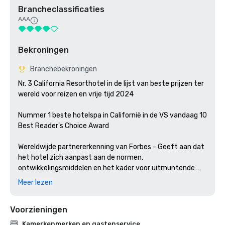
Brancheclassificaties
AAA
Bekroningen
Branchebekroningen
Nr. 3 California Resorthotel in de lijst van beste prijzen ter 
wereld voor reizen en vrije tijd 2024

Nummer 1 beste hotelspa in Californië in de VS vandaag 10 
Best Reader's Choice Award

Wereldwijde partnererkenning van Forbes - Geeft aan dat 
het hotel zich aanpast aan de normen, 
ontwikkelingsmiddelen en het kader voor uitmuntende 
dienstverlening van de Gids. 

Meer lezen
Top 10 beste hotelspa in het land gedurende drie 
Voorzieningen
opeenvolgende jaren in USA Today: 10Best Reader's 
Choice Award

Kamerkenmerken en gastenservice