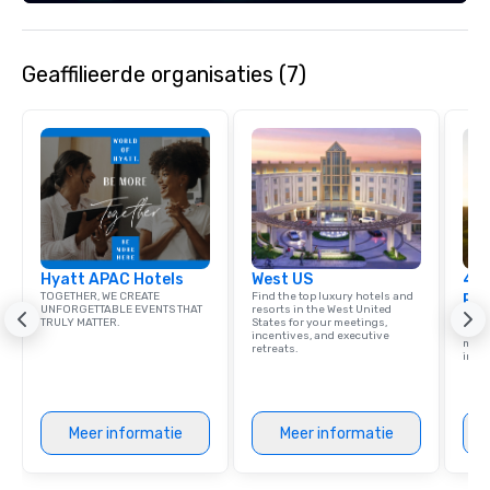
Geaffilieerde organisaties (7)
Hyatt APAC Hotels
West US
4 S
TOGETHER, WE CREATE
Find the top luxury hotels and
Res
UNFORGETTABLE EVENTS THAT
resorts in the West United
Disco
TRULY MATTER.
States for your meetings,
hotel
incentives, and executive
meeti
retreats.
ince
Meer informatie
Meer informatie