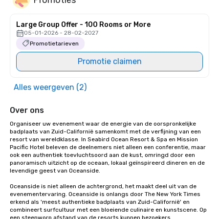
Large Group Offer - 100 Rooms or More
05-01-2026 - 28-02-2027
Promotietarieven
Promotie claimen
Alles weergeven (2)
Over ons
Organiseer uw evenement waar de energie van de oorspronkelijke 
badplaats van Zuid-Californië samenkomt met de verfijning van een 
resort van wereldklasse. In Seabird Ocean Resort & Spa en Mission 
Pacific Hotel beleven de deelnemers niet alleen een conferentie, maar 
ook een authentiek toevluchtsoord aan de kust, omringd door een 
panoramisch uitzicht op de oceaan, lokaal geïnspireerd dineren en de 
levendige geest van Oceanside.

Oceanside is niet alleen de achtergrond, het maakt deel uit van de 
evenementervaring. Oceanside is onlangs door The New York Times 
erkend als 'meest authentieke badplaats van Zuid-Californië' en 
combineert surfcultuur met een bloeiende culinaire en kunstscene. Op 
een steenworp afstand van de resorts kunnen bezoekers 