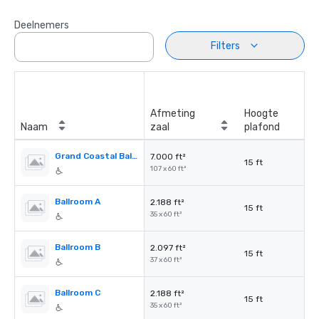
Deelnemers
Filters
Afmeting
Hoogte
Naam
zaal
plafond
Grand Coastal Ballroom
7.000 ft²
15 ft
107 x 60 ft²
Ballroom A
2.188 ft²
15 ft
35 x 60 ft²
Ballroom B
2.097 ft²
15 ft
37 x 60 ft²
Ballroom C
2.188 ft²
15 ft
35 x 60 ft²