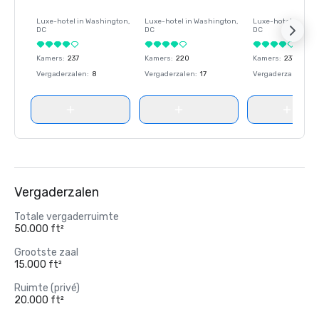
Luxe-hotel in
Washington
,
Luxe-hotel in
Washington
,
Luxe-hotel in
Wash
DC
DC
DC
Kamers
:
237
Kamers
:
220
Kamers
:
237
Vergaderzalen
:
8
Vergaderzalen
:
17
Vergaderzalen
:
8
Vergaderzalen
Totale vergaderruimte
50.000 ft²
Grootste zaal
15.000 ft²
Ruimte (privé)
20.000 ft²