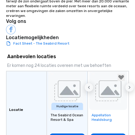
terwijl de zon ondergaat boven de pier. Met meer dan 20.000 vierkante 
meter aan flexibele ruimte verdeeld over twee resorts aan de oceaan, 
creëren we omgevingen die zaken omzetten in onvergetelijke 
ervaringen.
Volg ons
Locatiemogelijkheden
Fact Sheet - The Seabird Resort
Aanbevolen locaties
Er komen nog 24 locaties overeen met uw behoeften
Huidige locatie
Locatie
The Seabird Ocean
Appellation
Removed from
Resort & Spa
Healdsburg
favorites