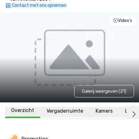
Contact met ons opnemen
Video's
Galerij weergeven (21)
Overzicht
Vergaderruimte
Kamers
Locat
Promoties