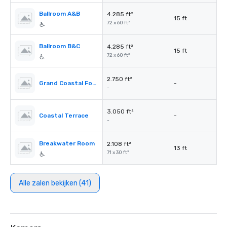
Ballroom A&B
4.285 ft²
15 ft
72 x 60 ft²
Ballroom B&C
4.285 ft²
15 ft
72 x 60 ft²
2.750 ft²
Grand Coastal Foyer
-
-
3.050 ft²
Coastal Terrace
-
-
Breakwater Room
2.108 ft²
13 ft
71 x 30 ft²
Alle zalen bekijken (41)