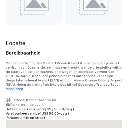
Nog 7
weergeven
Locatie
Bereikbaarheid
Met een verblijf bij The Seabird Ocean Resort & Spa bevind je je in het 
centrum van Oceanside, een hippe en trendy, wandelvriendelijke wijk in 
de buurt van de luchthavens, snelwegen en openbaar vervoer van 
Zuid-Californië. Regel een pendeldienst of autoservice vanaf San 
Diego International Airport (SAN) of John Wayne Orange County Airport 
(SNA). Neem de trein of de lokale bus bij het Oceanside Transportation 
Center, op slechts enkele minuten lopen van het hotel.
Meer lezen
Distance from airport 30 mi
Parkeren in de buurt
Betaalde parkeerruimte
(
US$ 55,00
/
dag
)
Valet parkeerservice
(
US$ 55,00
/
dag
)
Parkeerruimte op straat