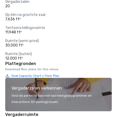
Vergaderzalen
20
Op één na grootste zaal
7.636 ft²
Tentoonstellingsruimte
11.948 ft²
Ruimte (semi-privé)
30.000 ft²
Ruimte (buiten)
12.000 ft²
Plattegronden
Download floor plans for this venue.
Dual Capacity Chart + Floor Plan
Vergaderzalen verkennen
Vind de perfecte zaal met opstellingsdiagrammen en
interactieve 3D-plattegronden.
Vergaderruimte