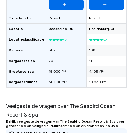
Type locatie
Resort
Resort
Locatie
Oceanside
, US
Healdsburg
, US
Locatieclassificatie
Kamers
387
108
Vergaderzalen
20
11
Grootste zaal
15.000 ft²
4.105 ft²
Vergaderruimte
50.000 ft²
10.830 ft²
Veelgestelde vragen over The Seabird Ocean
Resort & Spa
Bekijk veelgestelde vragen van The Seabird Ocean Resort & Spa over
gezondheid en veiligheid, duurzaamheid en diversiteit en inclusie.
DUURZAME BEDRIJFSVOERING