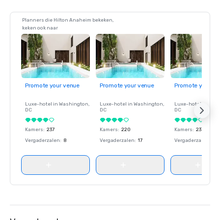
Planners die Hilton Anaheim bekeken,
keken ook naar
Promote your venue
Promote your venue
Promote your ve
Luxe-hotel in
Washington
,
Luxe-hotel in
Washington
,
Luxe-hotel in
Wash
DC
DC
DC
Kamers
:
237
Kamers
:
220
Kamers
:
237
Vergaderzalen
:
8
Vergaderzalen
:
17
Vergaderzalen
:
8