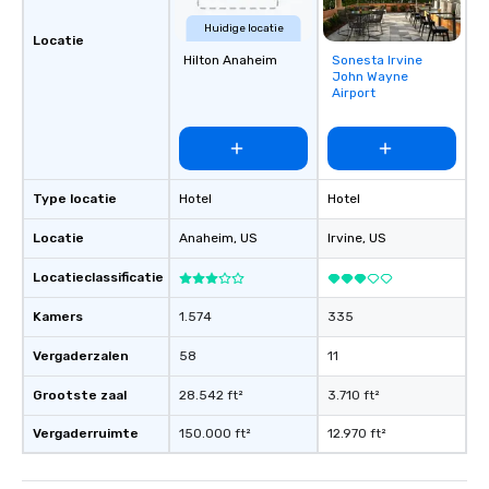
Pop Nouveau will be there every step
of the way to make planning your
Huidige locatie
Locatie
wedding day a breeze. We have many
Hilton Anaheim
Sonesta Irvine
Removed from
options available for every size venue
John Wayne
favorites
Airport
and every budget.
Type locatie
Hotel
Hotel
Locatie
Anaheim
, US
Irvine
, US
Locatieclassificatie
Kamers
1.574
335
Vergaderzalen
58
11
Grootste zaal
28.542 ft²
3.710 ft²
Vergaderruimte
150.000 ft²
12.970 ft²