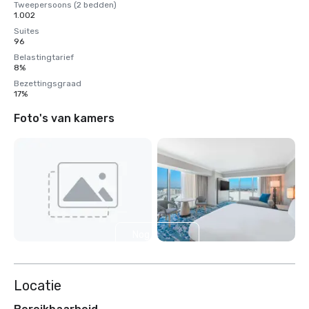
Tweepersoons (2 bedden)
1.002
Suites
96
Belastingtarief
8%
Bezettingsgraad
17%
Foto's van kamers
Nog 9
weergeven
Locatie