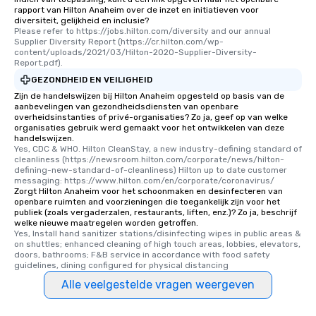
rapport van Hilton Anaheim over de inzet en initiatieven voor
diversiteit, gelijkheid en inclusie?
Please refer to https://jobs.hilton.com/diversity and our annual 
Supplier Diversity Report (https://cr.hilton.com/wp-
content/uploads/2021/03/Hilton-2020-Supplier-Diversity-
Report.pdf).
GEZONDHEID EN VEILIGHEID
Zijn de handelswijzen bij Hilton Anaheim opgesteld op basis van de
aanbevelingen van gezondheidsdiensten van openbare
overheidsinstanties of privé-organisaties? Zo ja, geef op van welke
organisaties gebruik werd gemaakt voor het ontwikkelen van deze
handelswijzen.
Yes, CDC & WHO. Hilton CleanStay, a new industry-defining standard of 
cleanliness (https://newsroom.hilton.com/corporate/news/hilton-
defining-new-standard-of-cleanliness) Hilton up to date customer 
messaging: https://www.hilton.com/en/corporate/coronavirus/
Zorgt Hilton Anaheim voor het schoonmaken en desinfecteren van
openbare ruimten and voorzieningen die toegankelijk zijn voor het
publiek (zoals vergaderzalen, restaurants, liften, enz.)? Zo ja, beschrijf
welke nieuwe maatregelen worden getroffen.
Yes, Install hand sanitizer stations/disinfecting wipes in public areas & 
on shuttles; enhanced cleaning of high touch areas, lobbies, elevators, 
doors, bathrooms; F&B service in accordance with food safety 
guidelines, dining configured for physical distancing
Alle veelgestelde vragen weergeven