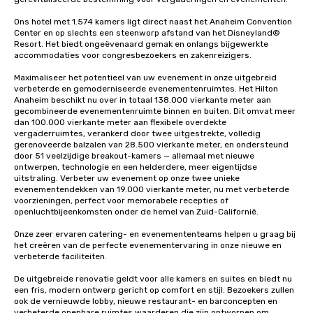
Ons hotel met 1.574 kamers ligt direct naast het Anaheim Convention 
Center en op slechts een steenworp afstand van het Disneyland® 
Resort. Het biedt ongeëvenaard gemak en onlangs bijgewerkte 
accommodaties voor congresbezoekers en zakenreizigers.

Maximaliseer het potentieel van uw evenement in onze uitgebreid 
verbeterde en gemoderniseerde evenementenruimtes. Het Hilton 
Anaheim beschikt nu over in totaal 138.000 vierkante meter aan 
gecombineerde evenementenruimte binnen en buiten. Dit omvat meer 
dan 100.000 vierkante meter aan flexibele overdekte 
vergaderruimtes, verankerd door twee uitgestrekte, volledig 
gerenoveerde balzalen van 28.500 vierkante meter, en ondersteund 
door 51 veelzijdige breakout-kamers — allemaal met nieuwe 
ontwerpen, technologie en een helderdere, meer eigentijdse 
uitstraling. Verbeter uw evenement op onze twee unieke 
evenementendekken van 19.000 vierkante meter, nu met verbeterde 
voorzieningen, perfect voor memorabele recepties of 
openluchtbijeenkomsten onder de hemel van Zuid-Californië. 

Onze zeer ervaren catering- en evenemententeams helpen u graag bij 
het creëren van de perfecte evenementervaring in onze nieuwe en 
verbeterde faciliteiten.

De uitgebreide renovatie geldt voor alle kamers en suites en biedt nu 
een fris, modern ontwerp gericht op comfort en stijl. Bezoekers zullen 
ook de vernieuwde lobby, nieuwe restaurant- en barconcepten en 
verbeterde openbare ruimtes waarderen die zijn ontworpen om 