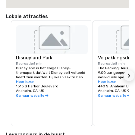
Lokale attracties
Disneyland Park
Verpakkingsdist
Recreatie
6 min
Recreatie
8 min
Disneyland is het enige Disney-
The Packing House i
themapark dat Walt Disney ooit voltooid 
9.00 uur geopend voor
heeft zien worden. Hij was vaak te zien 
individuele openingst
terwijl hij door zijn park slenterde terwijl 
Meer lezen
restaurant kunnen vari
Meer lezen
hij met gasten sprak en handtekeningen 
1313 S Harbor Boulevard
open tot middernacht.
440 S. Anaheim Blvd.
signeerde. Uiteindelijk ging hij terug naar 
Anaheim, CA, US
Anaheim, CA, US 92
zijn kantoor boven de brandweerkazerne 
Inwoners en bezoeker
Ga naar website
Ga naar website
in Main Street met een hoofd vol ideeën 
genieten van een nie
over manieren om het park te 
gemeenschappelijke 
verbeteren. Het is dan ook geen wonder 
in het hart van de bi
dat dit themapark veel van zijn 
met gerenoveerde his
innemende eigenschappen lijkt te 
gebouwen en nieuwe
belichamen en gelukkig door de jaren 
toepassingen. Het Pac
heen veel van zijn oorspronkelijke charme 
gelegen op de kruisi
heeft weten te behouden.
en Santa Ana Street, 
Leveranciers in de buurt