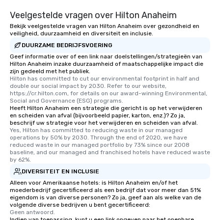
Veelgestelde vragen over Hilton Anaheim
Bekijk veelgestelde vragen van Hilton Anaheim over gezondheid en
veiligheid, duurzaamheid en diversiteit en inclusie.
DUURZAME BEDRIJFSVOERING
Geef informatie over of een link naar doelstellingen/strategieën van
Hilton Anaheim inzake duurzaamheid of maatschappelijke impact die
zijn gedeeld met het publiek.
Hilton has committed to cut our environmental footprint in half and 
double our social impact by 2030. Refer to our website, 
https://cr.hilton.com, for details on our award-winning Environmental, 
Social and Governance (ESG) programs.
Heeft Hilton Anaheim een strategie die gericht is op het verwijderen
en scheiden van afval (bijvoorbeeld papier, karton, enz.)? Zo ja,
beschrijf uw strategie voor het verwijderen en scheiden van afval.
Yes, Hilton has committed to reducing waste in our managed 
operations by 50% by 2030. Through the end of 2020, we have 
reduced waste in our managed portfolio by 73% since our 2008 
baseline, and our managed and franchised hotels have reduced waste 
by 62%.
DIVERSITEIT EN INCLUSIE
Alleen voor Amerikaanse hotels: is Hilton Anaheim en/of het
moederbedrijf gecertificeerd als een bedrijf dat voor meer dan 51%
eigendom is van diverse personen? Zo ja, geef aan als welke van de
volgende diverse bedrijven u bent gecertificeerd:
Geen antwoord.
Indien van toepassing, kunt u een link opgeven naar het openbare