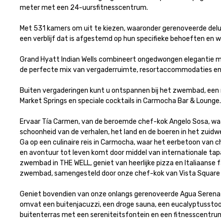
meter met een 24-uursfitnesscentrum.

Met 531 kamers om uit te kiezen, waaronder gerenoveerde delux
een verblijf dat is afgestemd op hun specifieke behoeften en wen
Grand Hyatt Indian Wells combineert ongedwongen elegantie met 
de perfecte mix van vergaderruimte, resortaccommodaties en in
Buiten vergaderingen kunt u ontspannen bij het zwembad, een r
Market Springs en speciale cocktails in Carmocha Bar & Lounge.

Ervaar Tía Carmen, van de beroemde chef-kok Angelo Sosa, waarb
schoonheid van de verhalen, het land en de boeren in het zuidwe
Ga op een culinaire reis in Carmocha, waar het eerbetoon van c
en avontuur tot leven komt door middel van internationale tapas
zwembad in THE WELL, geniet van heerlijke pizza en Italiaanse 
zwembad, samengesteld door onze chef-kok van Vista Square Ki
Geniet bovendien van onze onlangs gerenoveerde Agua Serena S
omvat een buitenjacuzzi, een droge sauna, een eucalyptussto
buitenterras met een sereniteitsfontein en een fitnesscentrum.