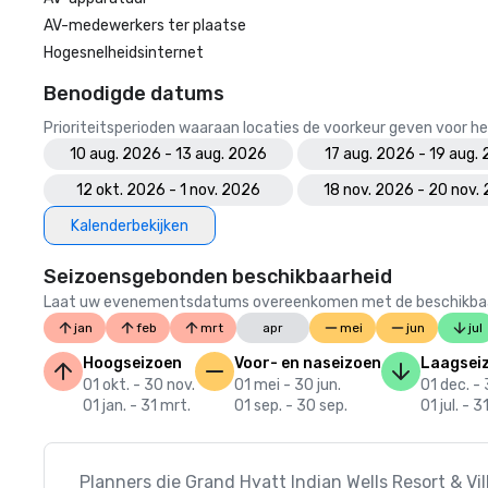
AV-medewerkers ter plaatse
Hogesnelheidsinternet
Benodigde datums
Prioriteitsperioden waaraan locaties de voorkeur geven voor
10 aug. 2026 - 13 aug. 2026
17 aug. 2026 - 19 aug.
12 okt. 2026 - 1 nov. 2026
18 nov. 2026 - 20 nov.
Kalenderbekijken
Seizoensgebonden beschikbaarheid
Laat uw evenementsdatums overeenkomen met de beschikbaarheid
jan
feb
mrt
apr
mei
jun
jul
Hoogseizoen
Voor- en naseizoen
Laagsei
01 okt. - 30 nov.
01 mei - 30 jun.
01 dec. - 
01 jan. - 31 mrt.
01 sep. - 30 sep.
01 jul. - 3
Planners die Grand Hyatt Indian Wells Resort & Vi