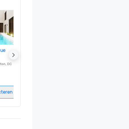
nue
Promote your venue
ton
, DC
Luxe-hotel in
Washington
, DC
Kamers
:
237
Vergaderzalen
:
8
cteren
Locatie selecteren