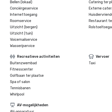
Bellen (lokaal)
Catering ter p
Conciërgeservice
Externe cater
Internettoegang
Huisdiervriende
Roomservice
Restaurant te
Uitzicht (bergen)
Rolstoeltoegan
Uitzicht (tuin)
Voicemailservice
Wasserijservice
Recreatieve activiteiten
Vervoer
Buitenzwembad
Taxi
Fitnesscenter
Golfbaan ter plaatse
Spa of salon
Tennisbanen
Whirlpool
AV-mogelijkheden
AV-apparatuur