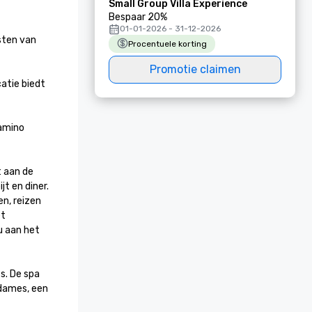
Small Group Villa Experience
Bespaar 20%
01-01-2026 - 31-12-2026
ten van 
Procentuele korting
Promotie claimen
atie biedt 
amino 
 aan de 
 en diner. 
n, reizen 
t 
 aan het 
. De spa 
dames, een 