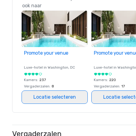
ook naar
Promote your venue
Promote your venu
Luxe-hotel in
Washington
, DC
Luxe-hotel in
Washingt
Kamers
:
237
Kamers
:
220
Vergaderzalen
:
8
Vergaderzalen
:
17
Locatie selecteren
Locatie selec
Vergaderzalen