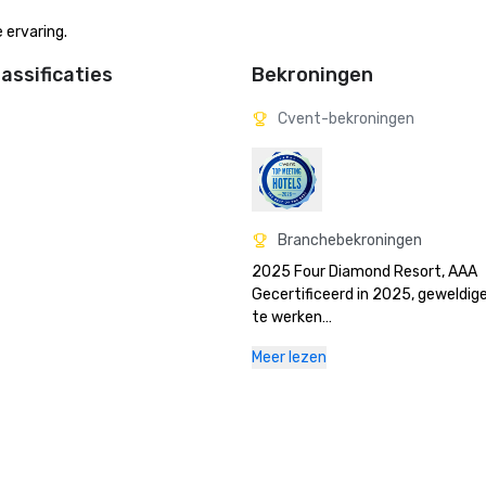
 ervaring.
assificaties
Bekroningen
Cvent-bekroningen
Branchebekroningen
2025 Four Diamond Resort, AAA

Gecertificeerd in 2025, geweldige
te werken

2025 Green Key-gecertificeerd, vij
Meer lezen
2025 100 beste bedrijven om voor
werken, Fortune Magazine

2025 Beste hotelzwembaden in d
Verenigde Staten, Top 10, USA Tod
2025 #5 Beste resort in Zuid-Calif
Condé Nast Traveler
