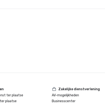
2025 Het beste van het beste #1 
voorzieningen en #1 Spa, City of In
Palm Springs Life Magazine

2025 Beste hotel/resort, beste e
drinken, beste renovatie, GOLD, Fa
Northstar Stella Awards
ten
Zakelijke dienstverlening
enst ter plaatse
AV-mogelijkheden
ter plaatse
Businesscenter