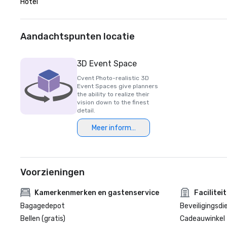
Hotel
Aandachtspunten locatie
3D Event Space
Cvent Photo-realistic 3D
Event Spaces give planners
the ability to realize their
vision down to the finest
detail.
Meer informatie
Voorzieningen
Kamerkenmerken en gastenservice
Facilitei
Bagagedepot
Beveiligingsdi
Bellen (gratis)
Cadeauwinkel 