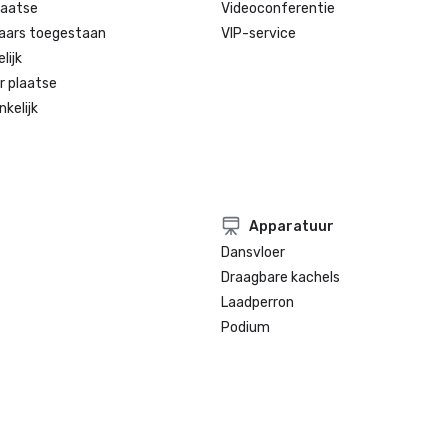
laatse
Videoconferentie
aars toegestaan
VIP-service
lijk
r plaatse
kelijk
Apparatuur
Dansvloer
Draagbare kachels
Laadperron
Podium