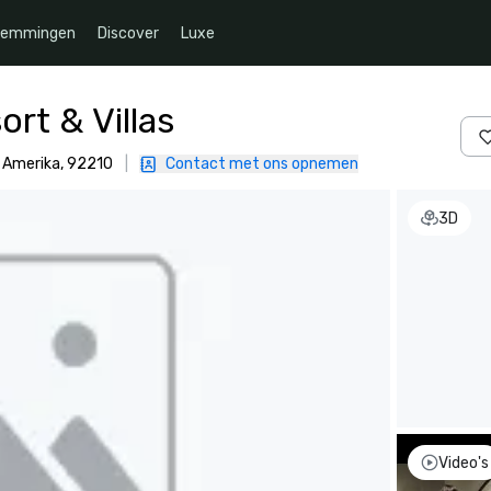
temmingen
Discover
Luxe
rt & Villas
n Amerika, 92210
|
Contact met ons opnemen
3D
Video's