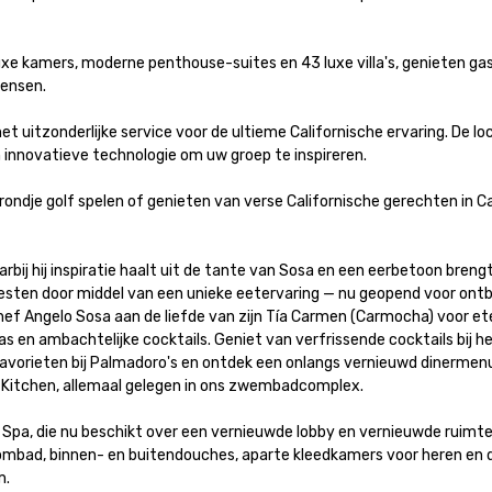
e kamers, moderne penthouse-suites en 43 luxe villa's, genieten gas
sen. 

uitzonderlijke service voor de ultieme Californische ervaring. De loc
novatieve technologie om uw groep te inspireren. 

ondje golf spelen of genieten van verse Californische gerechten in C
ij hij inspiratie haalt uit de tante van Sosa en een eerbetoon brengt
sten door middel van een unieke eetervaring — nu geopend voor ontbijt
hef Angelo Sosa aan de liefde van zijn Tía Carmen (Carmocha) voor ete
 en ambachtelijke cocktails. Geniet van verfrissende cocktails bij he
favorieten bij Palmadoro's en ontdek een onlangs vernieuwd dinermenu
tchen, allemaal gelegen in ons zwembadcomplex. 

pa, die nu beschikt over een vernieuwde lobby en vernieuwde ruimtes
ombad, binnen- en buitendouches, aparte kleedkamers voor heren en 

