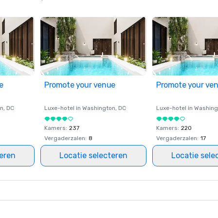
e
Promote your venue
Promote your ve
on
, DC
Luxe-hotel in
Washington
, DC
Luxe-hotel in
Washing
Kamers
:
237
Kamers
:
220
Vergaderzalen
:
8
Vergaderzalen
:
17
teren
Locatie selecteren
Locatie sele