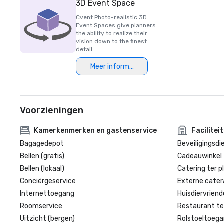
3D Event Space
Cvent Photo-realistic 3D
Event Spaces give planners
the ability to realize their
vision down to the finest
detail.
Meer informatie
Voorzieningen
Kamerkenmerken en gastenservice
Facilitei
Bagagedepot
Beveiligingsdi
Bellen (gratis)
Cadeauwinkel 
Bellen (lokaal)
Catering ter p
Conciërgeservice
Externe cater
Internettoegang
Huisdiervriende
Roomservice
Restaurant te
Uitzicht (bergen)
Rolstoeltoegan