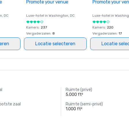
e
Promote your venue
Promote your ve
on
, DC
Luxe-hotel in
Washington
, DC
Luxe-hotel in
Washing
Kamers
:
237
Kamers
:
220
Vergaderzalen
:
8
Vergaderzalen
:
17
teren
Locatie selecteren
Locatie sele
al
Ruimte (privé)
5.000 ft²
ootste zaal
Ruimte (semi-privé)
1.000 ft²