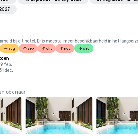
 2027
 bij dit hotel. Er is meestal meer beschikbaarheid in het laagseiz
aug
sep
okt
nov
dec
zoen
29 feb.
31 dec.
en ook naar