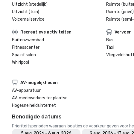
Uitzicht (stedelijk)
Ruimte (buite
Uitzicht (tuin)
Ruimte (privé)
Voicemailservice
Ruimte (semi-
Recreatieve activiteiten
Vervoer
Buitenzwembad
Bus
Fitnesscenter
Taxi
Spa of salon
Vliegveldshutt
Whirlpool
AV-mogelijkheden
AV-apparatuur
AV-medewerkers ter plaatse
Hogesnelheidsinternet
Benodigde datums
Prioriteitsperioden waaraan locaties de voorkeur geven voor
5 aug. 2026 - 6 aug. 2026
9 aug. 2026 - 13 aug.