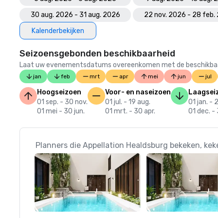
30 aug. 2026 - 31 aug. 2026
22 nov. 2026 - 28 feb.
Kalenderbekijken
Seizoensgebonden beschikbaarheid
Laat uw evenementsdatums overeenkomen met de beschikbaarheid
jan
feb
mrt
apr
mei
jun
jul
Hoogseizoen
Voor- en naseizoen
Laagsei
01 sep. - 30 nov.
01 jul. - 19 aug.
01 jan. - 
01 mei - 30 jun.
01 mrt. - 30 apr.
01 dec. - 
Planners die Appellation Healdsburg bekeken, kek