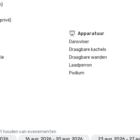
n)
privé)
Apparatuur
Dansvloer
Draagbare kachels
le
Draagbare wanden
Laadperron
Podium
 het houden van evenementen
 2026
16 aug. 2026 - 20 aug. 2026
23 aug. 2026 - 27 a