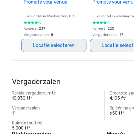
Promote your venue
Promote your venu
Luxe-hotel in
Washington
, DC
Luxe-hotel in
Washingt
Kamers
:
237
Kamers
:
220
Vergaderzalen
:
8
Vergaderzalen
:
17
Locatie selecteren
Locatie selec
Vergaderzalen
Totale vergaderruimte
Grootste za
10.830 ft²
4.105 ft²
Vergaderzalen
Op één na gr
11
650 ft²
Ruimte (buiten)
5.000 ft²