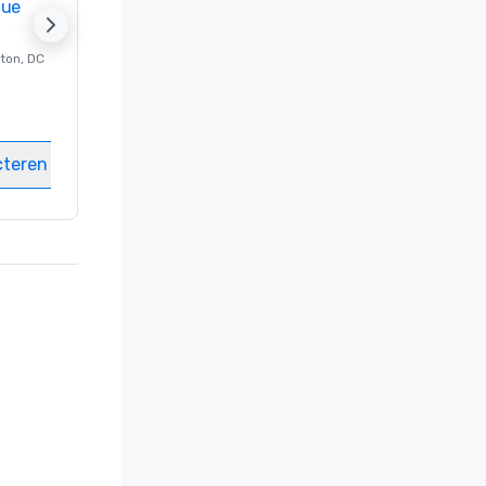
nue
Promote your venue
ton
, DC
Luxe-hotel in
Washington
, DC
Kamers
:
237
Vergaderzalen
:
8
cteren
Locatie selecteren