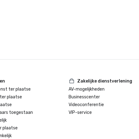
ten
Zakelijke dienstverlening
enst ter plaatse
AV-mogelijkheden
ter plaatse
Businesscenter
laatse
Videoconferentie
aars toegestaan
VIP-service
lijk
r plaatse
kelijk