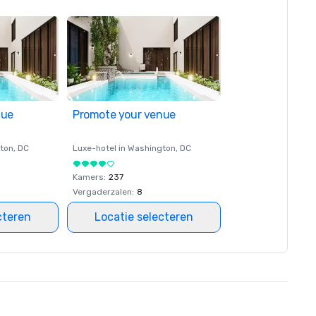
nue
Promote your venue
ton
, DC
Luxe-hotel in
Washington
, DC
Kamers
:
237
Vergaderzalen
:
8
cteren
Locatie selecteren