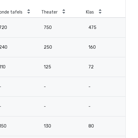
onde tafels
Theater
Klas
Ver
720
750
475
10
240
250
160
6
110
125
72
3
-
-
-
-
-
-
-
-
150
130
80
5