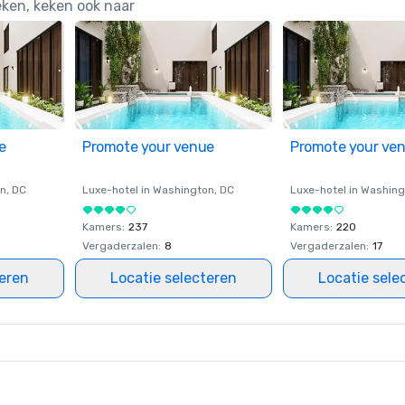
eken, keken ook naar
e
Promote your venue
Promote your ve
on
, DC
Luxe-hotel in
Washington
, DC
Luxe-hotel in
Washing
Kamers
:
237
Kamers
:
220
Vergaderzalen
:
8
Vergaderzalen
:
17
teren
Locatie selecteren
Locatie sele