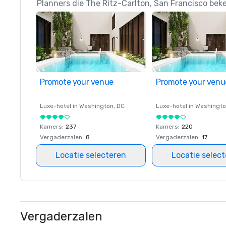
Planners die The Ritz-Carlton, San Francisco bek
Promote your venue
Promote your venu
Luxe-hotel in
Washington
, DC
Luxe-hotel in
Washingt
Kamers
:
237
Kamers
:
220
Vergaderzalen
:
8
Vergaderzalen
:
17
Locatie selecteren
Locatie selec
Vergaderzalen