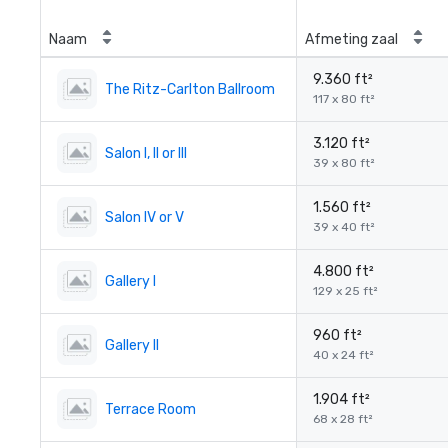
Naam
Afmeting zaal
9.360 ft²
The Ritz-Carlton Ballroom
117 x 80 ft²
3.120 ft²
Salon I, II or III
39 x 80 ft²
1.560 ft²
Salon IV or V
39 x 40 ft²
4.800 ft²
Gallery I
129 x 25 ft²
960 ft²
Gallery II
40 x 24 ft²
1.904 ft²
Terrace Room
68 x 28 ft²