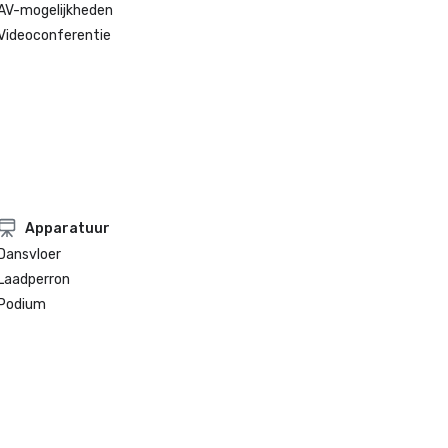
AV-mogelijkheden
Videoconferentie
Apparatuur
Dansvloer
Laadperron
Podium