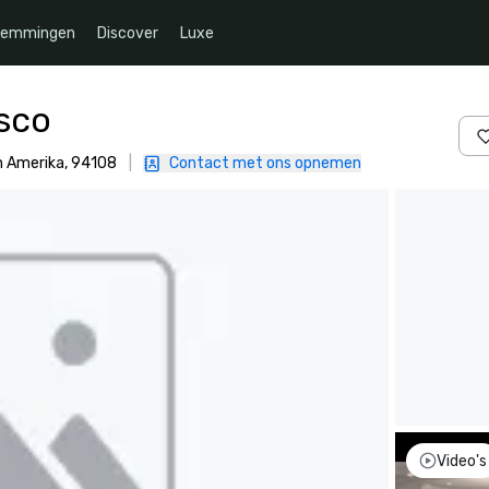
temmingen
Discover
Luxe
isco
n Amerika, 94108
|
Contact met ons opnemen
Video's