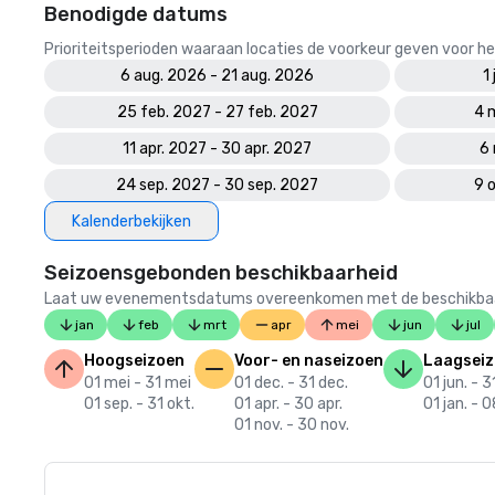
Benodigde datums
Prioriteitsperioden waaraan locaties de voorkeur geven voor
6 aug. 2026 - 21 aug. 2026
1
25 feb. 2027 - 27 feb. 2027
4 
11 apr. 2027 - 30 apr. 2027
6 
24 sep. 2027 - 30 sep. 2027
9 
Kalenderbekijken
Seizoensgebonden beschikbaarheid
Laat uw evenementsdatums overeenkomen met de beschikbaarheid
jan
feb
mrt
apr
mei
jun
jul
Hoogseizoen
Voor- en naseizoen
Laagsei
01 mei - 31 mei
01 dec. - 31 dec.
01 jun. - 3
01 sep. - 31 okt.
01 apr. - 30 apr.
01 jan. - 
01 nov. - 30 nov.