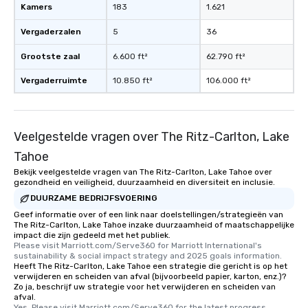
Kamers
183
1.621
Vergaderzalen
5
36
Grootste zaal
6.600 ft²
62.790 ft²
Vergaderruimte
10.850 ft²
106.000 ft²
Veelgestelde vragen over The Ritz-Carlton, Lake
Tahoe
Bekijk veelgestelde vragen van The Ritz-Carlton, Lake Tahoe over
gezondheid en veiligheid, duurzaamheid en diversiteit en inclusie.
DUURZAME BEDRIJFSVOERING
Geef informatie over of een link naar doelstellingen/strategieën van
The Ritz-Carlton, Lake Tahoe inzake duurzaamheid of maatschappelijke
impact die zijn gedeeld met het publiek.
Please visit Marriott.com/Serve360 for Marriott International's 
sustainability & social impact strategy and 2025 goals information.
Heeft The Ritz-Carlton, Lake Tahoe een strategie die gericht is op het
verwijderen en scheiden van afval (bijvoorbeeld papier, karton, enz.)?
Zo ja, beschrijf uw strategie voor het verwijderen en scheiden van
afval.
Yes, Please visit Marriott.com/Serve360 for the latest progress 