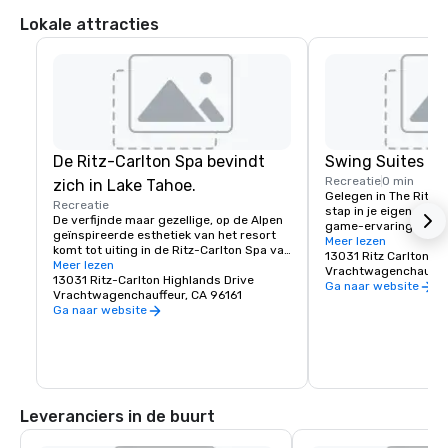
Lokale attracties
De Ritz-Carlton Spa bevindt
Swing Suites va
Recreatie
0 min
zich in Lake Tahoe.
Gelegen in The Ritz-C
Recreatie
stap in je eigen ultra
De verfijnde maar gezellige, op de Alpen 
game-ervaring. De To
geïnspireerde esthetiek van het resort 
bieden het hele jaar d
Meer lezen
komt tot uiting in de Ritz-Carlton Spa van 
privésimulators, sam
13031 Ritz Carlton Hi
17.000 m², met 16 behandelkamers, een 
Meer lezen
cocktails, een uitgeb
Vrachtwagenchauffeu
verwarmd buitenzwembad om baantjes 
13031 Ritz-Carlton Highlands Drive
persoonlijke begeleid
Ga naar website
te trekken en een natte ruimte. Alleen 
Vrachtwagenchauffeur, CA 96161
shuffleboard.
voor volwassenen.
Ga naar website
Leveranciers in de buurt