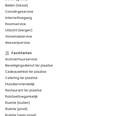
Tahoe Spa

Bellen (lokaal)
Conciërgeservice
Reisgids van Forbes: The Ritz-Carlton Spa, Lake Tahoe, 
viersterrenprijs

Internettoegang
Roomservice
Uitzicht (bergen)
Voicemailservice
Wasserijservice
Faciliteiten
Autoverhuurservice
Beveiligingsdienst ter plaatse
Cadeauwinkel ter plaatse
Catering ter plaatse
Huisdiervriendelijk
Restaurant ter plaatse
Rolstoeltoegankelijk
Ruimte (buiten)
Ruimte (privé)
Ruimte (semi-privé)