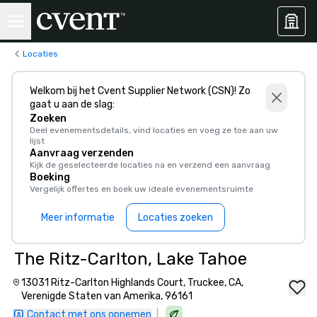
Locaties
Welkom bij het Cvent Supplier Network (CSN)! Zo
gaat u aan de slag:
Zoeken
Deel evenementsdetails, vind locaties en voeg ze toe aan uw
lijst
Aanvraag verzenden
Kijk de geselecteerde locaties na en verzend een aanvraag
Boeking
Vergelijk offertes en boek uw ideale evenementsruimte
Meer informatie
Locaties zoeken
The Ritz-Carlton, Lake Tahoe
13031 Ritz-Carlton Highlands Court, Truckee, CA,
Verenigde Staten van Amerika, 96161
|
Contact met ons opnemen