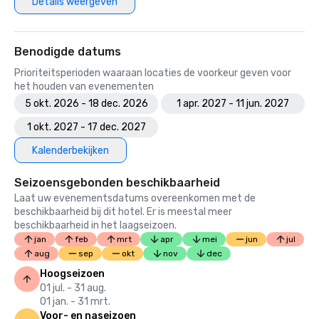
Details weergeven
Benodigde datums
Prioriteitsperioden waaraan locaties de voorkeur geven voor
het houden van evenementen
5 okt. 2026 - 18 dec. 2026
1 apr. 2027 - 11 jun. 2027
1 okt. 2027 - 17 dec. 2027
Kalenderbekijken
Seizoensgebonden beschikbaarheid
Laat uw evenementsdatums overeenkomen met de
beschikbaarheid bij dit hotel. Er is meestal meer
beschikbaarheid in het laagseizoen.
jan
feb
mrt
apr
mei
jun
jul
aug
sep
okt
nov
dec
Hoogseizoen
01 jul. - 31 aug.
01 jan. - 31 mrt.
Voor- en naseizoen