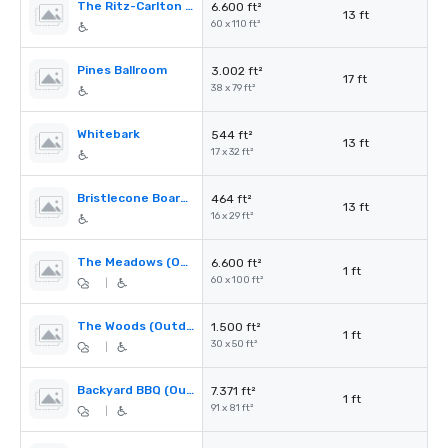
The Ritz-Carlton Ballroom
6.600 ft²
13 ft
60 x 110 ft²
Pines Ballroom
3.002 ft²
17 ft
38 x 79 ft²
Whitebark
544 ft²
13 ft
17 x 32 ft²
Bristlecone Boardroom
464 ft²
13 ft
16 x 29 ft²
The Meadows (Outdoor Space)
6.600 ft²
1 ft
60 x 100 ft²
|
The Woods (Outdoor Space)
1.500 ft²
1 ft
30 x 50 ft²
|
Backyard BBQ (Outdoor Space)
7.371 ft²
1 ft
91 x 81 ft²
|