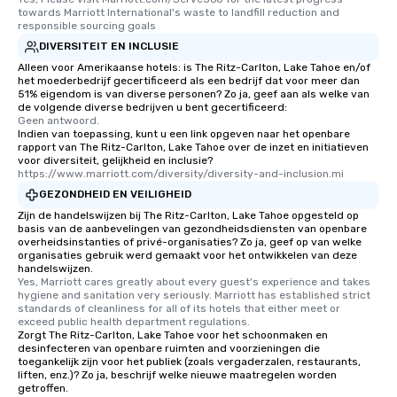
towards Marriott International's waste to landfill reduction and 
responsible sourcing goals
DIVERSITEIT EN INCLUSIE
Alleen voor Amerikaanse hotels: is The Ritz-Carlton, Lake Tahoe en/of
het moederbedrijf gecertificeerd als een bedrijf dat voor meer dan
51% eigendom is van diverse personen? Zo ja, geef aan als welke van
de volgende diverse bedrijven u bent gecertificeerd:
Geen antwoord.
Indien van toepassing, kunt u een link opgeven naar het openbare
rapport van The Ritz-Carlton, Lake Tahoe over de inzet en initiatieven
voor diversiteit, gelijkheid en inclusie?
https://www.marriott.com/diversity/diversity-and-inclusion.mi
GEZONDHEID EN VEILIGHEID
Zijn de handelswijzen bij The Ritz-Carlton, Lake Tahoe opgesteld op
basis van de aanbevelingen van gezondheidsdiensten van openbare
overheidsinstanties of privé-organisaties? Zo ja, geef op van welke
organisaties gebruik werd gemaakt voor het ontwikkelen van deze
handelswijzen.
Yes, Marriott cares greatly about every guest's experience and takes 
hygiene and sanitation very seriously. Marriott has established strict 
standards of cleanliness for all of its hotels that either meet or 
exceed public health department regulations. 
Zorgt The Ritz-Carlton, Lake Tahoe voor het schoonmaken en
desinfecteren van openbare ruimten and voorzieningen die
toegankelijk zijn voor het publiek (zoals vergaderzalen, restaurants,
liften, enz.)? Zo ja, beschrijf welke nieuwe maatregelen worden
getroffen.