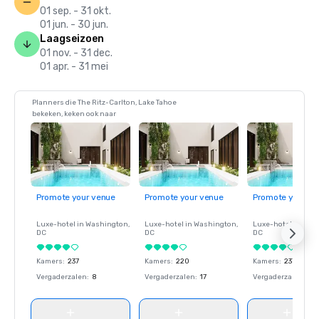
01 sep. - 31 okt.
01 jun. - 30 jun.
Laagseizoen
01 nov. - 31 dec.
01 apr. - 31 mei
Planners die The Ritz-Carlton, Lake Tahoe
bekeken, keken ook naar
Promote your venue
Promote your venue
Promote your ve
Luxe-hotel in
Washington
,
Luxe-hotel in
Washington
,
Luxe-hotel in
Wash
DC
DC
DC
Kamers
:
237
Kamers
:
220
Kamers
:
237
Vergaderzalen
:
8
Vergaderzalen
:
17
Vergaderzalen
:
8