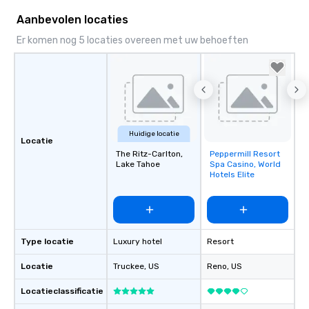
Aanbevolen locaties
Er komen nog 5 locaties overeen met uw behoeften
Huidige locatie
Locatie
The Ritz-Carlton,
Peppermill Resort
Removed from
Lake Tahoe
Spa Casino, World
favorites
Hotels Elite
Type locatie
Luxury hotel
Resort
Locatie
Truckee
, US
Reno
, US
Locatieclassificatie