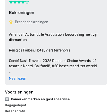
Bekroningen
Branchebekroningen
American Automobile Association: beoordeling met vijf 
diamanten

Reisgids Forbes: Hotel, viersterrenprijs 

Condé Nast Traveler 2025 Readers' Choice Awards: #1 
resort in Noord-Californië, #28 beste resort ter wereld

San Francisco Magazine 2025 Best of Local Luxury Travel 
Meer lezen
Awards: Beste hotel/resort voor skivakanties

Voorzieningen
Manzanita in The Ritz-Carlton, Lake Tahoe

Wine Spectator: Restaurantprijzen 2025

Kamerkenmerken en gastenservice
Bagagedepot
2025 Best of Sierra Nevada: Gold Award voor beste Lake 
Bellen (gratis)