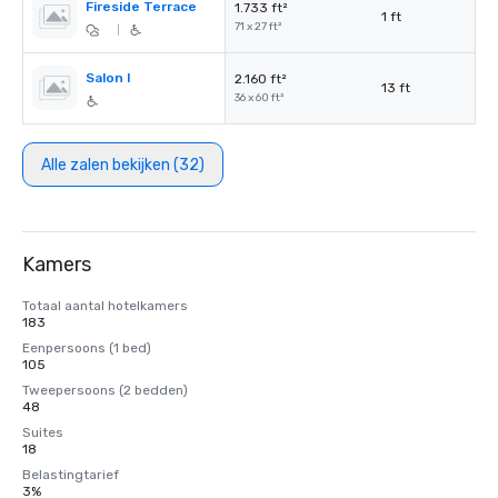
Fireside Terrace
1.733 ft²
1 ft
71 x 27 ft²
|
Salon I
2.160 ft²
13 ft
36 x 60 ft²
Alle zalen bekijken (32)
Kamers
Totaal aantal hotelkamers
183
Eenpersoons (1 bed)
105
Tweepersoons (2 bedden)
48
Suites
18
Belastingtarief
3%