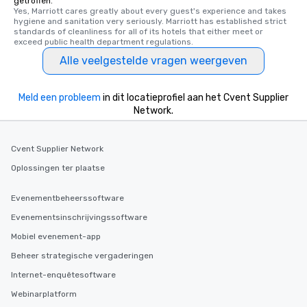
getroffen.
several renowned rest
Yes, Marriott cares greatly about every guest's experience and takes 
hygiene and sanitation very seriously. Marriott has established strict 
convenient outing, inc
standards of cleanliness for all of its hotels that either meet or 
and your guests might
exceed public health department regulations. 
discovered otherwise 
Alle veelgestelde vragen weergeven
at a typical corporate 
a way to try some of t
in the city and dive in
Meld een probleem
in dit locatieprofiel aan het Cvent Supplier
cuisines and dishes. Al
Network.
selected dishes are cu
high standards to ensu
Cvent Supplier Network
delight any palate. Tours Available
from Day to Night With
Oplossingen ter plaatse
group experience, bookin
key. Whether you desir
Evenementbeheerssoftware
business hours or earl
Evenementsinschrijvingssoftware
after work, we can coo
Mobiel evenement-app
you to provide options 
needs. Go for as Long or as Short as
Beheer strategische vergaderingen
You Like Along with fle
Internet-enquêtesoftware
scheduling, Lip Smack
Webinarplatform
Tours also provides a 