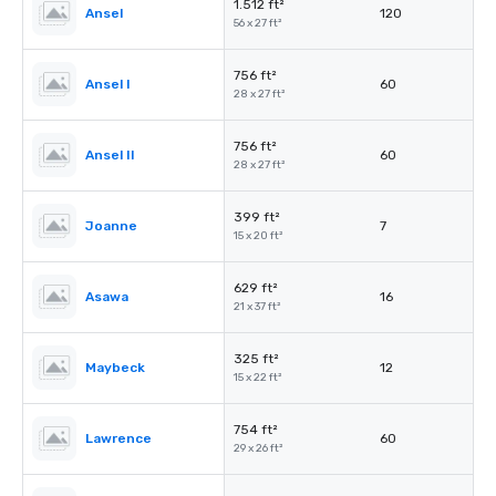
1.512 ft²
Ansel
120
56 x 27 ft²
756 ft²
Ansel I
60
28 x 27 ft²
756 ft²
Ansel II
60
28 x 27 ft²
399 ft²
Joanne
7
15 x 20 ft²
629 ft²
Asawa
16
21 x 37 ft²
325 ft²
Maybeck
12
15 x 22 ft²
754 ft²
Lawrence
60
29 x 26 ft²