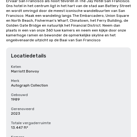
Ervaar San Francisco als nooit tevoren in The Jay Hotel San Francisco. 
Ons hotel in het centrum ligt in het hart van de stad aan Battery Street 
en wordt omringd door de meest iconische wandelbuurten van San 
Francisco. Maak een wandeling langs The Embarcadero, Union Square 
en North Beach, Fisherman's Wharf, Chinatown, het Ferry Building, de 
Golden Gate Bridge en natuurlijk het Financial District. Neem dan 
plaats in een van onze 360 luxe kamers en neem een kijkje door onze 
kamerhoge ramen en bewonder de opmerkelijke skyline en het 
ongeëvenaarde uitzicht op de Baai van San Francisco
Locatiedetails
Keten
Marriott Bonvoy
Merk
Autograph Collection
Gebouwd
1989
Gerenoveerd
2023
Totale vergaderruimte
13.447 ft²