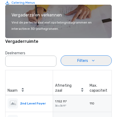
Catering Menus
Vergaderzalen verkennen
Vind de perfecte zaal met opstellingsdiagrammen en
interactieve 3D-plattegronden.
Vergaderruimte
Deelnemers
Filters
Afmeting
Max.
Naam
zaal
capaciteit
1.152 ft²
2nd Level Foyer
110
36 x 36 ft²