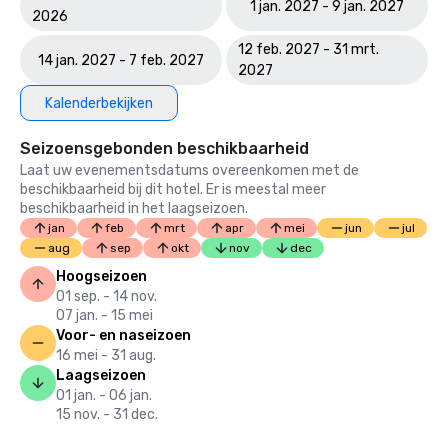
1 jan. 2027 - 9 jan. 2027
2026
12 feb. 2027 - 31 mrt.
14 jan. 2027 - 7 feb. 2027
2027
Kalenderbekijken
Seizoensgebonden beschikbaarheid
Laat uw evenementsdatums overeenkomen met de
beschikbaarheid bij dit hotel. Er is meestal meer
beschikbaarheid in het laagseizoen.
jan
feb
mrt
apr
mei
jun
jul
aug
sep
okt
nov
dec
Hoogseizoen
01 sep. - 14 nov.
07 jan. - 15 mei
Voor- en naseizoen
16 mei - 31 aug.
Laagseizoen
01 jan. - 06 jan.
15 nov. - 31 dec.