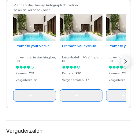
Planners die The Jay, Autograph Collection
bekeken, keken ook naar
Promote your venue
Promote your venue
Promote your ve
Luxe-hotel in
Washington
,
Luxe-hotel in
Washington
,
Luxe-hotel in
Wash
DC
DC
DC
Kamers
:
237
Kamers
:
220
Kamers
:
237
Vergaderzalen
:
8
Vergaderzalen
:
17
Vergaderzalen
:
8
Vergaderzalen