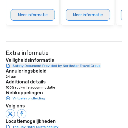
provides guests a sign
at various stops. Build Your Network
Meer informatie
Meer informatie
Our exclusive experien
ultimate networking op
a typical sit-down dinn
to engage the person t
right of you. Because 
place at multiple resta
Extra informatie
walking in between, th
countless opportunitie
Veiligheidsinformatie
with different people 
Safety Document Provided by Northstar Travel Group
Annuleringsbeleid
down at each venue a
24 uur
traverse along the way
Additional details
experiences not only 
100% rookvrije accommodatie
ways to network, but a
Webkoppelingen
way to do so. Large Groups Welcome
Virtuele rondleiding
Lip Smacking Foodie To
Volg ons
groups, small or large.
experiences can acc
groups from as few as
Locatiemogelijkheden
as 500 guests, making
The Jay Hotel Sustainability