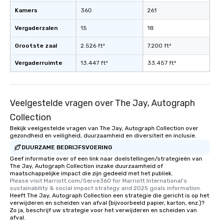
What’s more, your gro
Kamers
360
261
a special warm welcom
from the restaurant c
Vergaderzalen
15
18
be printed featuring yo
which can be an added 
Grootste zaal
2.526 ft²
7.200 ft²
those Instagram mome
Vergaderruimte
13.447 ft²
33.457 ft²
For added ease, we ca
transportation pick-up
as well as an event ph
for groups that desire 
Veelgestelde vragen over The Jay, Autograph
experience, we can als
an evening helicopter 
Collection
glittering lights of The S
Bekijk veelgestelde vragen van The Jay, Autograph Collection over
gezondheid en veiligheid, duurzaamheid en diversiteit en inclusie.
Memorable Experience f
Smacking Foodie Tours
DUURZAME BEDRIJFSVOERING
to gather and dine tha
Geef informatie over of een link naar doelstellingen/strategieën van
The Jay, Autograph Collection inzake duurzaamheid of
experienced, and all ar
maatschappelijke impact die zijn gedeeld met het publiek.
remember. Our one-of-
Please visit Marriott.com/Serve360 for Marriott International's 
are special, from the fi
sustainability & social impact strategy and 2025 goals information.
Heeft The Jay, Autograph Collection een strategie die gericht is op het
last. It’s an experienc
verwijderen en scheiden van afval (bijvoorbeeld papier, karton, enz.)?
will reminisce about lo
Zo ja, beschrijf uw strategie voor het verwijderen en scheiden van
afval.
leave. Location, Location, Location