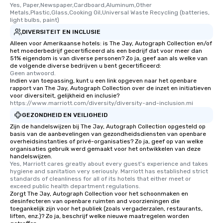
Yes, Paper,Newspaper,Cardboard,Aluminum,Other 
One of the best reason
Metals,Plastic,Glass,Cooking Oil,Universal Waste Recycling (batteries, 
convenient and efficie
light bulbs, paint)
experience is designed
DIVERSITEIT EN INCLUSIE
restaurants are within
Alleen voor Amerikaanse hotels: is The Jay, Autograph Collection en/of
walking distance of ea
het moederbedrijf gecertificeerd als een bedrijf dat voor meer dan
51% eigendom is van diverse personen? Zo ja, geef aan als welke van
short stroll allows you
de volgende diverse bedrijven u bent gecertificeerd:
members a chance to 
Geen antwoord.
Indien van toepassing, kunt u een link opgeven naar het openbare
networking opportunit
rapport van The Jay, Autograph Collection over de inzet en initiatieven
heading to the next pl
voor diversiteit, gelijkheid en inclusie?
itinerary. You Get a Dinner and a Show
https://www.marriott.com/diversity/diversity-and-inclusion.mi
Our tours offer an exqu
GEZONDHEID EN VEILIGHEID
entertainment. All tour
Zijn de handelswijzen bij The Jay, Autograph Collection opgesteld op
basis van de aanbevelingen van gezondheidsdiensten van openbare
knowledgeable, profes
overheidsinstanties of privé-organisaties? Zo ja, geef op van welke
who leads the group on
organisaties gebruik werd gemaakt voor het ontwikkelen van deze
offering engaging tidb
handelswijzen.
Yes, Marriott cares greatly about every guest's experience and takes 
fascinating stories. S
hygiene and sanitation very seriously. Marriott has established strict 
interactive experience
standards of cleanliness for all of its hotels that either meet or 
exceed public health department regulations. 
along the way exclusive
Zorgt The Jay, Autograph Collection voor het schoonmaken en
ensuring there is neve
desinfecteren van openbare ruimten and voorzieningen die
Different Types of Cuis
toegankelijk zijn voor het publiek (zoals vergaderzalen, restaurants,
liften, enz.)? Zo ja, beschrijf welke nieuwe maatregelen worden
experiences offer the a