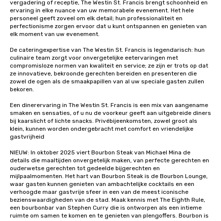
vergadering of receptie, The Westin St. Francis brengt schoonheid en 
ervaring in elke nuance van uw memorabele evenement. Het hele 
personeel geeft zoveel om elk detail; hun professionaliteit en 
perfectionisme zorgen ervoor dat u kunt ontspannen en genieten van 
elk moment van uw evenement. 

De cateringexpertise van The Westin St. Francis is legendarisch: hun 
culinaire team zorgt voor onvergetelijke eetervaringen met 
compromisloze normen van kwaliteit en service; ze zijn er trots op dat 
ze innovatieve, bekroonde gerechten bereiden en presenteren die 
zowel de ogen als de smaakpapillen van al uw speciale gasten zullen 
bekoren.

Een dinerervaring in The Westin St. Francis is een mix van aangename 
smaken en sensaties, of u nu de voorkeur geeft aan uitgebreide diners 
bij kaarslicht of lichte snacks. Privébijeenkomsten, zowel groot als 
klein, kunnen worden ondergebracht met comfort en vriendelijke 
gastvrijheid

NIEUW: In oktober 2025 viert Bourbon Steak van Michael Mina de 
details die maaltijden onvergetelijk maken, van perfecte gerechten en 
ouderwetse gerechten tot gedeelde bijgerechten en 
mijlpaalmomenten. Het hart van Bourbon Steak is de Bourbon Lounge, 
waar gasten kunnen genieten van ambachtelijke cocktails en een 
verhoogde maar gastvrije sfeer in een van de meest iconische 
bezienswaardigheden van de stad. Maak kennis met The Eighth Rule, 
een bourbonbar van Stephen Curry die is ontworpen als een intieme 
ruimte om samen te komen en te genieten van plengoffers. Bourbon is 