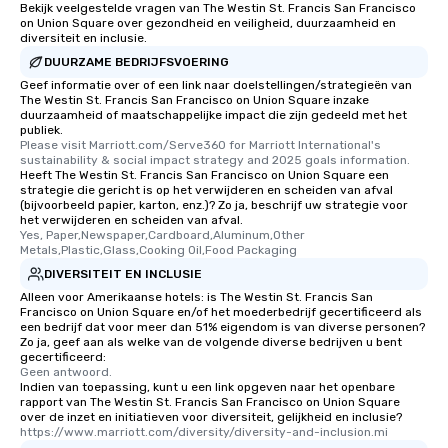
Bekijk veelgestelde vragen van The Westin St. Francis San Francisco
on Union Square over gezondheid en veiligheid, duurzaamheid en
diversiteit en inclusie.
DUURZAME BEDRIJFSVOERING
Geef informatie over of een link naar doelstellingen/strategieën van
The Westin St. Francis San Francisco on Union Square inzake
duurzaamheid of maatschappelijke impact die zijn gedeeld met het
publiek.
Please visit Marriott.com/Serve360 for Marriott International's 
sustainability & social impact strategy and 2025 goals information.
Heeft The Westin St. Francis San Francisco on Union Square een
strategie die gericht is op het verwijderen en scheiden van afval
(bijvoorbeeld papier, karton, enz.)? Zo ja, beschrijf uw strategie voor
het verwijderen en scheiden van afval.
Yes, Paper,Newspaper,Cardboard,Aluminum,Other 
Metals,Plastic,Glass,Cooking Oil,Food Packaging
DIVERSITEIT EN INCLUSIE
Alleen voor Amerikaanse hotels: is The Westin St. Francis San
Francisco on Union Square en/of het moederbedrijf gecertificeerd als
een bedrijf dat voor meer dan 51% eigendom is van diverse personen?
Zo ja, geef aan als welke van de volgende diverse bedrijven u bent
gecertificeerd:
Geen antwoord.
Indien van toepassing, kunt u een link opgeven naar het openbare
rapport van The Westin St. Francis San Francisco on Union Square
over de inzet en initiatieven voor diversiteit, gelijkheid en inclusie?
https://www.marriott.com/diversity/diversity-and-inclusion.mi