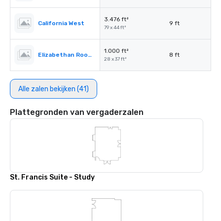
3.476 ft²
California West
9 ft
79 x 44 ft²
1.000 ft²
Elizabethan Room A
8 ft
28 x 37 ft²
Alle zalen bekijken (41)
Plattegronden van vergaderzalen
St. Francis Suite - Study