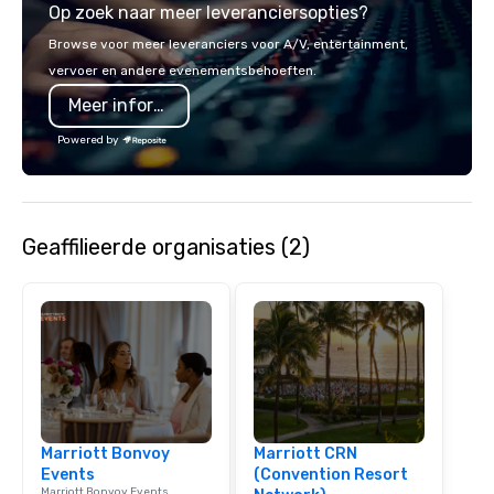
Op zoek naar meer leveranciersopties?
Francisco to the California wine
smart, reliable soluti
country with a focus on superb hiking,
make the end-user ex
Browse voor meer leveranciers voor A/V, entertainment,
lodging, food and wine. We also have
seamless from start to fini
vervoer en andere evenementsbehoeften.
a Monterey Bay Trek.
also a certified WOSB.
Meer informatie
Powered by
Geaffilieerde organisaties (2)
Marriott Bonvoy
Marriott CRN
Events
(Convention Resort
Marriott Bonvoy Events