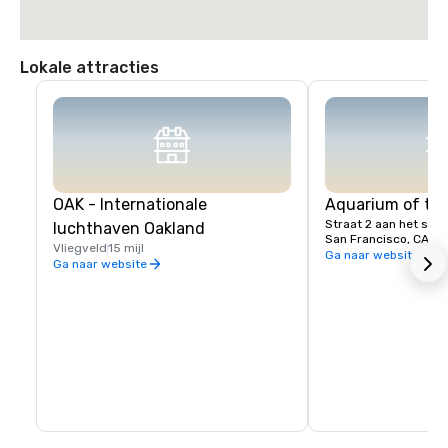
Lokale attracties
OAK - Internationale
Aquarium of th
Straat 2 aan het str
luchthaven Oakland
San Francisco, CA, U
Vliegveld
15 mijl
Ga naar website
Ga naar website