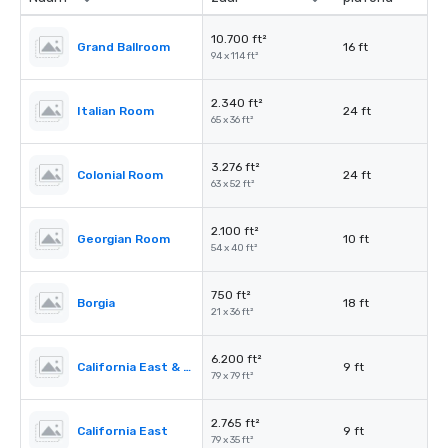
10.700 ft²
Grand Ballroom
16 ft
94 x 114 ft²
2.340 ft²
Italian Room
24 ft
65 x 36 ft²
3.276 ft²
Colonial Room
24 ft
63 x 52 ft²
2.100 ft²
Georgian Room
10 ft
54 x 40 ft²
750 ft²
Borgia
18 ft
21 x 36 ft²
6.200 ft²
California East & West
9 ft
79 x 79 ft²
2.765 ft²
California East
9 ft
79 x 35 ft²