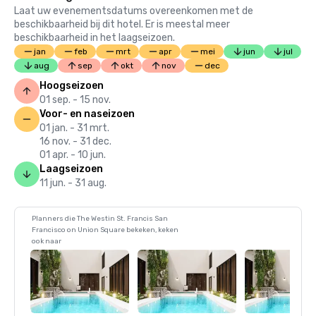
Laat uw evenementsdatums overeenkomen met de
beschikbaarheid bij dit hotel. Er is meestal meer
beschikbaarheid in het laagseizoen.
jan
feb
mrt
apr
mei
jun
jul
aug
sep
okt
nov
dec
Hoogseizoen
01 sep. - 15 nov.
Voor- en naseizoen
01 jan. - 31 mrt.
16 nov. - 31 dec.
01 apr. - 10 jun.
Laagseizoen
11 jun. - 31 aug.
Planners die The Westin St. Francis San
Francisco on Union Square bekeken, keken
ook naar