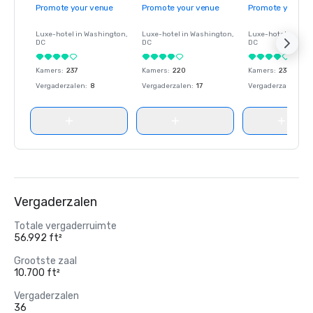
Promote your venue
Promote your venue
Promote your ve
Luxe-hotel in
Washington
,
Luxe-hotel in
Washington
,
Luxe-hotel in
Wash
DC
DC
DC
Kamers
:
237
Kamers
:
220
Kamers
:
237
Vergaderzalen
:
8
Vergaderzalen
:
17
Vergaderzalen
:
8
Vergaderzalen
Totale vergaderruimte
56.992 ft²
Grootste zaal
10.700 ft²
Vergaderzalen
36