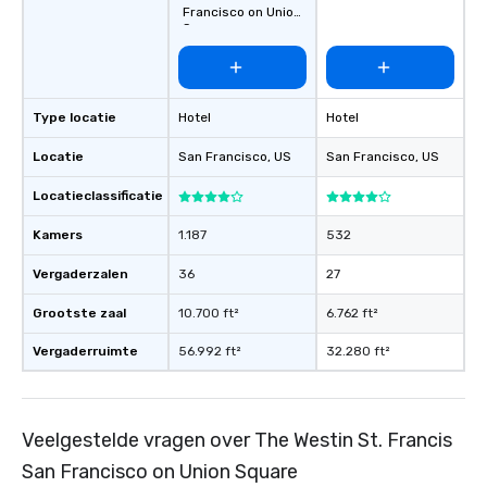
favorites
Francisco on Union
Square
Type locatie
Hotel
Hotel
Locatie
San Francisco
, US
San Francisco
, US
Locatieclassificatie
Kamers
1.187
532
Vergaderzalen
36
27
Grootste zaal
10.700 ft²
6.762 ft²
Vergaderruimte
56.992 ft²
32.280 ft²
Veelgestelde vragen over The Westin St. Francis
San Francisco on Union Square