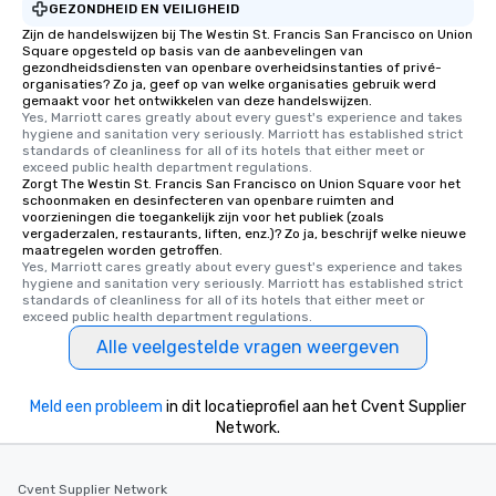
GEZONDHEID EN VEILIGHEID
Zijn de handelswijzen bij The Westin St. Francis San Francisco on Union
Square opgesteld op basis van de aanbevelingen van
gezondheidsdiensten van openbare overheidsinstanties of privé-
organisaties? Zo ja, geef op van welke organisaties gebruik werd
gemaakt voor het ontwikkelen van deze handelswijzen.
Yes, Marriott cares greatly about every guest's experience and takes 
hygiene and sanitation very seriously. Marriott has established strict 
standards of cleanliness for all of its hotels that either meet or 
exceed public health department regulations. 
Zorgt The Westin St. Francis San Francisco on Union Square voor het
schoonmaken en desinfecteren van openbare ruimten and
voorzieningen die toegankelijk zijn voor het publiek (zoals
vergaderzalen, restaurants, liften, enz.)? Zo ja, beschrijf welke nieuwe
maatregelen worden getroffen.
Yes, Marriott cares greatly about every guest's experience and takes 
hygiene and sanitation very seriously. Marriott has established strict 
standards of cleanliness for all of its hotels that either meet or 
exceed public health department regulations. 
Alle veelgestelde vragen weergeven
Meld een probleem
in dit locatieprofiel aan het Cvent Supplier
Network.
Cvent Supplier Network