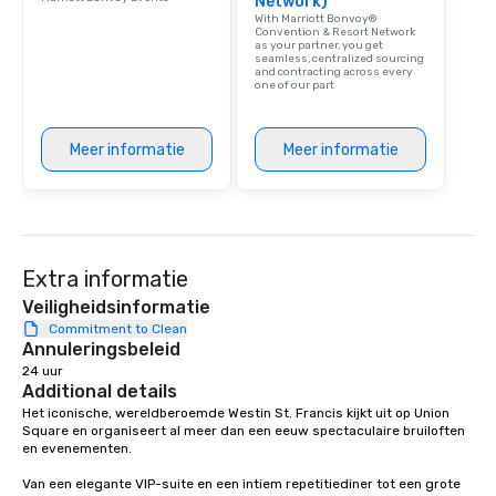
Network)
With Marriott Bonvoy®
Convention & Resort Network
as your partner, you get
seamless, centralized sourcing
and contracting across every
one of our part
Meer informatie
Meer informatie
Extra informatie
Veiligheidsinformatie
Commitment to Clean
Annuleringsbeleid
24 uur
Additional details
Het iconische, wereldberoemde Westin St. Francis kijkt uit op Union 
Square en organiseert al meer dan een eeuw spectaculaire bruiloften 
en evenementen. 

Van een elegante VIP-suite en een intiem repetitiediner tot een grote 