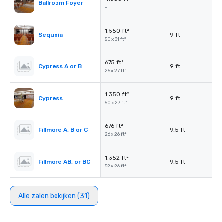
Ballroom Foyer
-
-
1.550 ft²
Sequoia
9 ft
50 x 31 ft²
675 ft²
Cypress A or B
9 ft
25 x 27 ft²
1.350 ft²
Cypress
9 ft
50 x 27 ft²
676 ft²
Fillmore A, B or C
9,5 ft
26 x 26 ft²
1.352 ft²
Fillmore AB, or BC
9,5 ft
52 x 26 ft²
Alle zalen bekijken (31)