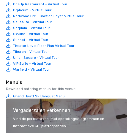
OneUp Restaurant - Virtual Tour
Orpheum - Virtual Tour
Redwood Pre-Function Foyer Virtual Tour
Sausalito - Virtual Tour
Sequoia - Virtual Tour
Skyline - Virtual Tour
Sunset - Virtual Tour
Theater Level Floor Plan Virtual Tour
Tiburon - Virtual Tour
Union Square - Virtual Tour
VIP Suite - Virtual Tour
Warfield - Virtual Tour
Menu's
Download catering menus for this venue.
Grand Hyatt SF Banquet Menu
Vergaderzalen verkennen
Vind de perfecte zaal met opstellingsdiagrammen en
interactieve 3D-plattegronden.