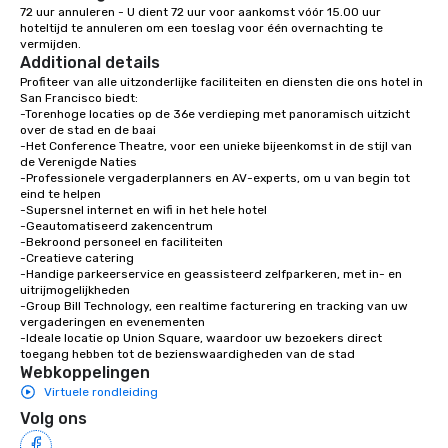
72 uur annuleren - U dient 72 uur voor aankomst vóór 15.00 uur 
with different people 
hoteltijd te annuleren om een toeslag voor één overnachting te 
down at each venue a
vermijden.
Additional details
traverse along the way
experiences not only 
Profiteer van alle uitzonderlijke faciliteiten en diensten die ons hotel in 
San Francisco biedt:

ways to network, but a
-Torenhoge locaties op de 36e verdieping met panoramisch uitzicht 
way to do so. Large Groups Welcome
over de stad en de baai

Lip Smacking Foodie To
-Het Conference Theatre, voor een unieke bijeenkomst in de stijl van 
de Verenigde Naties

groups, small or large.
-Professionele vergaderplanners en AV-experts, om u van begin tot 
experiences can acc
eind te helpen

groups from as few as
-Supersnel internet en wifi in het hele hotel

-Geautomatiseerd zakencentrum

as 500 guests, making
-Bekroond personeel en faciliteiten

choice for any corpora
-Creatieve catering

Stress-Free Booking 
-Handige parkeerservice en geassisteerd zelfparkeren, met in- en 
uitrijmogelijkheden

a tour is stress-free a
-Group Bill Technology, een realtime facturering en tracking van uw 
enjoy the company of 
vergaderingen en evenementen

more easily. You’ll tak
-Ideale locatie op Union Square, waardoor uw bezoekers direct 
toegang hebben tot de bezienswaardigheden van de stad
knowing that everythin
Webkoppelingen
of from the moment the
Virtuele rondleiding
booked to the minute i
Volg ons
Since the menu is alre
have nothing to worry 