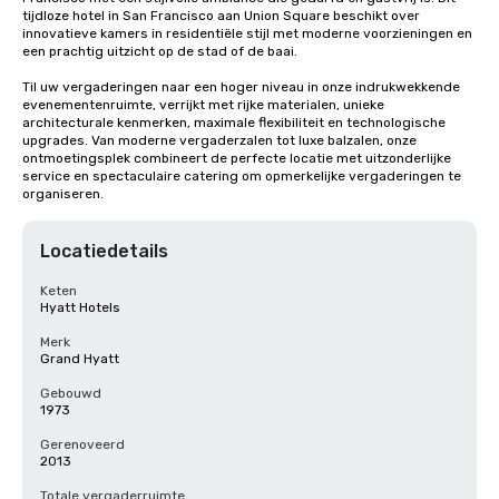
tijdloze hotel in San Francisco aan Union Square beschikt over 
innovatieve kamers in residentiële stijl met moderne voorzieningen en 
een prachtig uitzicht op de stad of de baai. 

Til uw vergaderingen naar een hoger niveau in onze indrukwekkende 
evenementenruimte, verrijkt met rijke materialen, unieke 
architecturale kenmerken, maximale flexibiliteit en technologische 
upgrades. Van moderne vergaderzalen tot luxe balzalen, onze 
ontmoetingsplek combineert de perfecte locatie met uitzonderlijke 
service en spectaculaire catering om opmerkelijke vergaderingen te 
organiseren.
Locatiedetails
Keten
Hyatt Hotels
Merk
Grand Hyatt
Gebouwd
1973
Gerenoveerd
2013
Totale vergaderruimte