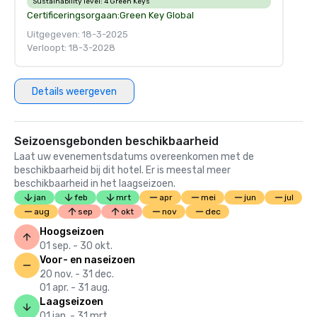
Sustainability level:
4 Green Keys
Certificeringsorgaan:
Green Key Global
Uitgegeven: 18-3-2025
Verloopt: 18-3-2028
Details weergeven
Seizoensgebonden beschikbaarheid
Laat uw evenementsdatums overeenkomen met de
beschikbaarheid bij dit hotel. Er is meestal meer
beschikbaarheid in het laagseizoen.
jan
feb
mrt
apr
mei
jun
jul
aug
sep
okt
nov
dec
Hoogseizoen
01 sep. - 30 okt.
Voor- en naseizoen
20 nov. - 31 dec.
01 apr. - 31 aug.
Laagseizoen
01 jan. - 31 mrt.