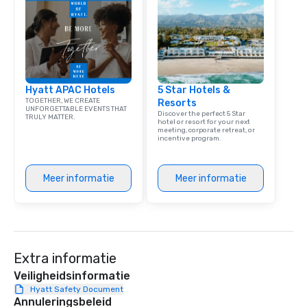
team building. All-Inclusive Group
Dining When meeting p
corporate group event
Smacking Foodie Tours,
group is assured a top
experience with three 
Hyatt APAC Hotels
5 Star Hotels &
signature dishes at ea
TOGETHER, WE CREATE
Resorts
Our affordable tours a
UNFORGETTABLE EVENTS THAT
Discover the perfect 5 Star
TRULY MATTER.
person with tax and gr
hotel or resort for your next
meeting, corporate retreat, or
included. The only thi
incentive program.
are drinks. However, 
package upgrade is ava
provides guests a sign
Meer informatie
Meer informatie
at various stops. Build Your Network
Our exclusive experien
ultimate networking op
a typical sit-down dinn
to engage the person t
Extra informatie
right of you. Because 
Veiligheidsinformatie
place at multiple resta
Hyatt Safety Document
walking in between, th
Annuleringsbeleid
countless opportunitie