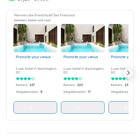
Planners die Grand Hyatt San Francisco
bekeken, keken ook naar
Promote your venue
Promote your venue
Promote your ve
Luxe-hotel in
Washington
,
Luxe-hotel in
Washington
,
Luxe-hotel in
Wash
DC
DC
DC
Kamers
:
237
Kamers
:
220
Kamers
:
237
Vergaderzalen
:
8
Vergaderzalen
:
17
Vergaderzalen
:
8