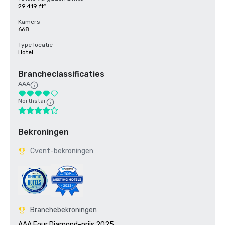
29.419 ft²
Kamers
668
Type locatie
Hotel
Brancheclassificaties
AAA
Northstar
Bekroningen
Cvent-bekroningen
Branchebekroningen
AAA Four Diamond-prijs 2025
