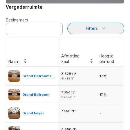
Vergaderruimte
Deelnemers
Filters
Afmeting
Hoogte
Naam
zaal
plafond
3.528 ft²
Grand Ballroom East or West
17 ft
41 x 83 ft²
7.056 ft²
Grand Ballroom
17 ft
83 x 83 ft²
7.450 ft²
Grand Foyer
-
-
4.550 ft²