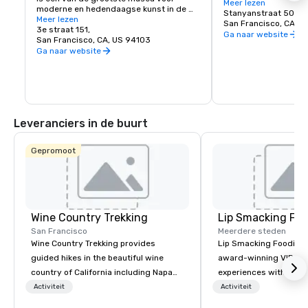
York City, en omdat ve
Meer lezen
moderne en hedendaagse kunst in de 
afgesloten is voor voe
Stanyanstraat 501
Verenigde Staten en een bloeiend 
Meer lezen
veilige plek om al zij
San Francisco, CA, U
cultureel centrum voor de Bay Area. Het 
3e straat 151,
te ontdekken, zoals de
Ga naar website
omvat zeven verdiepingen en heeft een 
San Francisco, CA, US 94103
Academy of Sciences,
café en een boekwinkel op het terrein. De 
Ga naar website
Children's Quarter, d
permanente collectie van SFMOMA 
de botanische tuinen,
huisvest hedendaagse kunstenaars 
nog veel meer!
Calder, Matisse en Picasso. Speciale 
tentoonstellingen en evenementen 
vinden het hele jaar door plaats.
Leveranciers in de buurt
Gepromoot
Wine Country Trekking
Lip Smacking Foo
San Francisco
Meerdere steden
Wine Country Trekking provides
Lip Smacking Foodie T
guided hikes in the beautiful wine
award-winning VIP gro
country of California including Napa
experiences with visits
and Sonoma Valleys. These
restaurants throughou
Activiteit
Activiteit
experiences include walking in the
States. Choose either