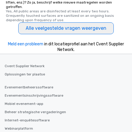
liften, enz.)? Zo ja, beschrijf welke nieuwe maatregelen worden
delight any palate. Tours Available
getroffen.
from Day to Night With
Yes, All public areas are disinfected at least every two hours. 
Grequently touched surfaces are sanitized on an ongoing basis 
group experience, bookin
depending upon frequency of use.
key. Whether you desir
Alle veelgestelde vragen weergeven
business hours or earl
after work, we can coo
you to provide options 
Meld een probleem
in dit locatieprofiel aan het Cvent Supplier
needs. Go for as Long or as Short as
Network.
You Like Along with fle
scheduling, Lip Smack
Tours also provides a 
Cvent Supplier Network
durations. Our shortes
Oplossingen ter plaatse
2.5 hours; our longest 
hours, with optional 
Evenementbeheerssoftware
incentives.
Evenementsinschrijvingssoftware
Mobiel evenement-app
Beheer strategische vergaderingen
Internet-enquêtesoftware
Webinarplatform