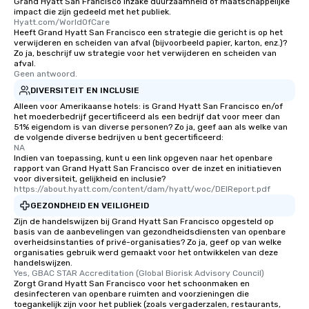
Grand Hyatt San Francisco inzake duurzaamheid of maatschappelijke
impact die zijn gedeeld met het publiek.
Our tours offer an exqu
Hyatt.com/WorldOfCare
entertainment. All tour
Heeft Grand Hyatt San Francisco een strategie die gericht is op het
knowledgeable, profes
verwijderen en scheiden van afval (bijvoorbeeld papier, karton, enz.)?
Zo ja, beschrijf uw strategie voor het verwijderen en scheiden van
who leads the group on
afval.
offering engaging tidb
Geen antwoord.
fascinating stories. S
DIVERSITEIT EN INCLUSIE
interactive experience
Alleen voor Amerikaanse hotels: is Grand Hyatt San Francisco en/of
along the way exclusive
het moederbedrijf gecertificeerd als een bedrijf dat voor meer dan
51% eigendom is van diverse personen? Zo ja, geef aan als welke van
ensuring there is neve
de volgende diverse bedrijven u bent gecertificeerd:
Different Types of Cuis
NA
experiences offer the a
Indien van toepassing, kunt u een link opgeven naar het openbare
rapport van Grand Hyatt San Francisco over de inzet en initiatieven
several renowned rest
voor diversiteit, gelijkheid en inclusie?
convenient outing, inc
https://about.hyatt.com/content/dam/hyatt/woc/DEIReport.pdf
and your guests might
GEZONDHEID EN VEILIGHEID
discovered otherwise 
Zijn de handelswijzen bij Grand Hyatt San Francisco opgesteld op
at a typical corporate 
basis van de aanbevelingen van gezondheidsdiensten van openbare
overheidsinstanties of privé-organisaties? Zo ja, geef op van welke
a way to try some of t
organisaties gebruik werd gemaakt voor het ontwikkelen van deze
in the city and dive in
handelswijzen.
Yes, GBAC STAR Accreditation (Global Biorisk Advisory Council)
cuisines and dishes. Al
Zorgt Grand Hyatt San Francisco voor het schoonmaken en
selected dishes are cu
desinfecteren van openbare ruimten and voorzieningen die
high standards to ensu
toegankelijk zijn voor het publiek (zoals vergaderzalen, restaurants,