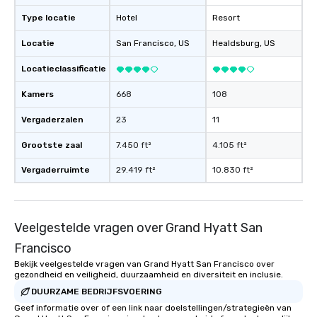
experience, we can als
Type locatie
Hotel
Resort
an evening helicopter 
glittering lights of The S
Locatie
San Francisco
, US
Healdsburg
, US
Memorable Experience f
Smacking Foodie Tours
Locatieclassificatie
to gather and dine tha
experienced, and all ar
Kamers
668
108
remember. Our one-of-
Vergaderzalen
23
11
are special, from the fi
last. It’s an experienc
Grootste zaal
7.450 ft²
4.105 ft²
will reminisce about lo
leave. Location, Location, Location
Vergaderruimte
29.419 ft²
10.830 ft²
One of the best reason
convenient and efficie
experience is designed
Veelgestelde vragen over Grand Hyatt San
restaurants are within
walking distance of ea
Francisco
short stroll allows you
Bekijk veelgestelde vragen van Grand Hyatt San Francisco over
members a chance to 
gezondheid en veiligheid, duurzaamheid en diversiteit en inclusie.
networking opportunit
DUURZAME BEDRIJFSVOERING
heading to the next pl
Geef informatie over of een link naar doelstellingen/strategieën van
itinerary. You Get a Dinner and a Show