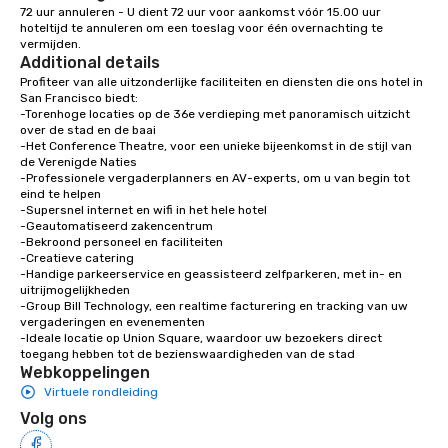
72 uur annuleren - U dient 72 uur voor aankomst vóór 15.00 uur 
with different people 
hoteltijd te annuleren om een toeslag voor één overnachting te 
down at each venue a
vermijden.
Additional details
traverse along the way
experiences not only 
Profiteer van alle uitzonderlijke faciliteiten en diensten die ons hotel in 
San Francisco biedt:

ways to network, but a
-Torenhoge locaties op de 36e verdieping met panoramisch uitzicht 
way to do so. Large Groups Welcome
over de stad en de baai

Lip Smacking Foodie To
-Het Conference Theatre, voor een unieke bijeenkomst in de stijl van 
de Verenigde Naties

groups, small or large.
-Professionele vergaderplanners en AV-experts, om u van begin tot 
experiences can acc
eind te helpen

groups from as few as
-Supersnel internet en wifi in het hele hotel

-Geautomatiseerd zakencentrum

as 500 guests, making
-Bekroond personeel en faciliteiten

choice for any corpora
-Creatieve catering

Stress-Free Booking 
-Handige parkeerservice en geassisteerd zelfparkeren, met in- en 
uitrijmogelijkheden

a tour is stress-free a
-Group Bill Technology, een realtime facturering en tracking van uw 
enjoy the company of 
vergaderingen en evenementen

more easily. You’ll tak
-Ideale locatie op Union Square, waardoor uw bezoekers direct 
toegang hebben tot de bezienswaardigheden van de stad
knowing that everythin
Webkoppelingen
of from the moment the
Virtuele rondleiding
booked to the minute i
Volg ons
Since the menu is alre
have nothing to worry 