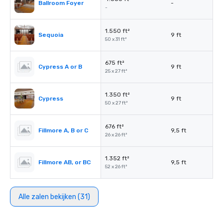
Ballroom Foyer
-
-
1.550 ft²
Sequoia
9 ft
50 x 31 ft²
675 ft²
Cypress A or B
9 ft
25 x 27 ft²
1.350 ft²
Cypress
9 ft
50 x 27 ft²
676 ft²
Fillmore A, B or C
9,5 ft
26 x 26 ft²
1.352 ft²
Fillmore AB, or BC
9,5 ft
52 x 26 ft²
Alle zalen bekijken (31)