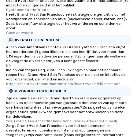
Grand Hyatt San Francisco inzake duurzaamheid of maatschappelijke
impact die zijn gedeeld met het publiek.
Our tours offer an exqu
Hyatt.com/WorldOfCare
entertainment. All tour
Heeft Grand Hyatt San Francisco een strategie die gericht is op het
knowledgeable, profes
verwijderen en scheiden van afval (bijvoorbeeld papier, karton, enz.)?
Zo ja, beschrijf uw strategie voor het verwijderen en scheiden van
who leads the group on
afval.
offering engaging tidb
Geen antwoord.
fascinating stories. S
DIVERSITEIT EN INCLUSIE
interactive experience
Alleen voor Amerikaanse hotels: is Grand Hyatt San Francisco en/of
along the way exclusive
het moederbedrijf gecertificeerd als een bedrijf dat voor meer dan
51% eigendom is van diverse personen? Zo ja, geef aan als welke van
ensuring there is neve
de volgende diverse bedrijven u bent gecertificeerd:
Different Types of Cuis
NA
experiences offer the a
Indien van toepassing, kunt u een link opgeven naar het openbare
rapport van Grand Hyatt San Francisco over de inzet en initiatieven
several renowned rest
voor diversiteit, gelijkheid en inclusie?
convenient outing, inc
https://about.hyatt.com/content/dam/hyatt/woc/DEIReport.pdf
and your guests might
GEZONDHEID EN VEILIGHEID
discovered otherwise 
Zijn de handelswijzen bij Grand Hyatt San Francisco opgesteld op
at a typical corporate 
basis van de aanbevelingen van gezondheidsdiensten van openbare
overheidsinstanties of privé-organisaties? Zo ja, geef op van welke
a way to try some of t
organisaties gebruik werd gemaakt voor het ontwikkelen van deze
in the city and dive in
handelswijzen.
Yes, GBAC STAR Accreditation (Global Biorisk Advisory Council)
cuisines and dishes. Al
Zorgt Grand Hyatt San Francisco voor het schoonmaken en
selected dishes are cu
desinfecteren van openbare ruimten and voorzieningen die
high standards to ensu
toegankelijk zijn voor het publiek (zoals vergaderzalen, restaurants,