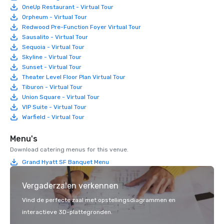
OneUp Restaurant - Virtual Tour
Orpheum - Virtual Tour
Redwood Pre-Function Foyer Virtual Tour
Sausalito - Virtual Tour
Sequoia - Virtual Tour
Skyline - Virtual Tour
Sunset - Virtual Tour
Theater Level Floor Plan Virtual Tour
Tiburon - Virtual Tour
Union Square - Virtual Tour
VIP Suite - Virtual Tour
Warfield - Virtual Tour
Menu's
Download catering menus for this venue.
Grand Hyatt SF Banquet Menu
Vergaderzalen verkennen
Vind de perfecte zaal met opstellingsdiagrammen en
interactieve 3D-plattegronden.