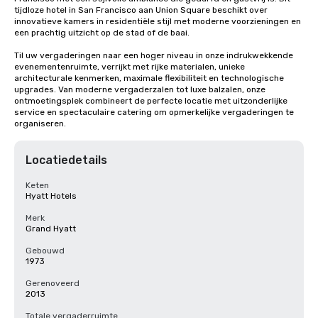
tijdloze hotel in San Francisco aan Union Square beschikt over 
innovatieve kamers in residentiële stijl met moderne voorzieningen en 
een prachtig uitzicht op de stad of de baai. 

Til uw vergaderingen naar een hoger niveau in onze indrukwekkende 
evenementenruimte, verrijkt met rijke materialen, unieke 
architecturale kenmerken, maximale flexibiliteit en technologische 
upgrades. Van moderne vergaderzalen tot luxe balzalen, onze 
ontmoetingsplek combineert de perfecte locatie met uitzonderlijke 
service en spectaculaire catering om opmerkelijke vergaderingen te 
organiseren.
Locatiedetails
Keten
Hyatt Hotels
Merk
Grand Hyatt
Gebouwd
1973
Gerenoveerd
2013
Totale vergaderruimte