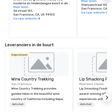
York City, en omdat ve
Meer lezen
moderne en hedendaagse kunst in de 
afgesloten is voor voe
Stanyanstraat 501
Verenigde Staten en een bloeiend 
Meer lezen
veilige plek om al zij
San Francisco, CA, U
cultureel centrum voor de Bay Area. Het 
3e straat 151,
te ontdekken, zoals de
Ga naar website
omvat zeven verdiepingen en heeft een 
San Francisco, CA, US 94103
Academy of Sciences,
café en een boekwinkel op het terrein. De 
Ga naar website
Children's Quarter, d
permanente collectie van SFMOMA 
de botanische tuinen,
huisvest hedendaagse kunstenaars 
nog veel meer!
Calder, Matisse en Picasso. Speciale 
tentoonstellingen en evenementen 
vinden het hele jaar door plaats.
Leveranciers in de buurt
Gepromoot
Wine Country Trekking
Lip Smacking Foo
San Francisco
Meerdere steden
Wine Country Trekking provides
Lip Smacking Foodie T
guided hikes in the beautiful wine
award-winning VIP gro
country of California including Napa
experiences with visits
and Sonoma Valleys. These
restaurants throughou
Activiteit
Activiteit
experiences include walking in the
States. Choose either