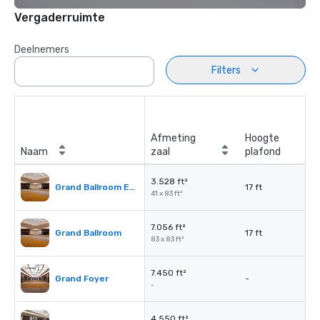
Vergaderruimte
Deelnemers
Filters
Afmeting
Hoogte
Naam
zaal
plafond
3.528 ft²
Grand Ballroom East or West
17 ft
41 x 83 ft²
7.056 ft²
Grand Ballroom
17 ft
83 x 83 ft²
7.450 ft²
Grand Foyer
-
-
4.550 ft²