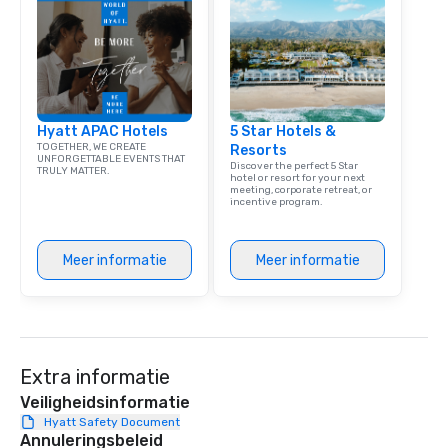
team building. All-Inclusive Group
Dining When meeting p
corporate group event
Smacking Foodie Tours,
group is assured a top
experience with three 
Hyatt APAC Hotels
5 Star Hotels &
signature dishes at ea
TOGETHER, WE CREATE
Resorts
Our affordable tours a
UNFORGETTABLE EVENTS THAT
Discover the perfect 5 Star
TRULY MATTER.
person with tax and gr
hotel or resort for your next
meeting, corporate retreat, or
included. The only thi
incentive program.
are drinks. However, 
package upgrade is ava
provides guests a sign
Meer informatie
Meer informatie
at various stops. Build Your Network
Our exclusive experien
ultimate networking op
a typical sit-down dinn
to engage the person t
Extra informatie
right of you. Because 
Veiligheidsinformatie
place at multiple resta
Hyatt Safety Document
walking in between, th
Annuleringsbeleid
countless opportunitie