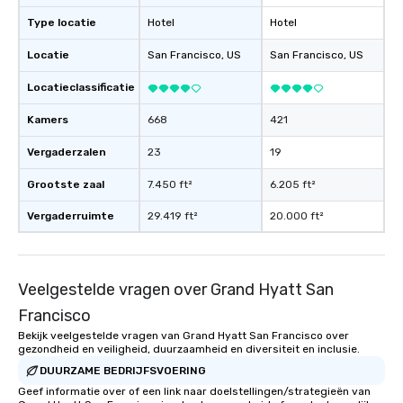
experience, we can als
Type locatie
Hotel
Hotel
an evening helicopter 
glittering lights of The S
Locatie
San Francisco
, US
San Francisco
, US
Memorable Experience f
Smacking Foodie Tours
Locatieclassificatie
to gather and dine tha
experienced, and all ar
Kamers
668
421
remember. Our one-of-
Vergaderzalen
23
19
are special, from the fi
last. It’s an experienc
Grootste zaal
7.450 ft²
6.205 ft²
will reminisce about lo
leave. Location, Location, Location
Vergaderruimte
29.419 ft²
20.000 ft²
One of the best reason
convenient and efficie
experience is designed
Veelgestelde vragen over Grand Hyatt San
restaurants are within
walking distance of ea
Francisco
short stroll allows you
Bekijk veelgestelde vragen van Grand Hyatt San Francisco over
members a chance to 
gezondheid en veiligheid, duurzaamheid en diversiteit en inclusie.
networking opportunit
DUURZAME BEDRIJFSVOERING
heading to the next pl
Geef informatie over of een link naar doelstellingen/strategieën van
itinerary. You Get a Dinner and a Show