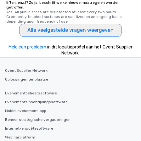
liften, enz.)? Zo ja, beschrijf welke nieuwe maatregelen worden
delight any palate. Tours Available
getroffen.
from Day to Night With
Yes, All public areas are disinfected at least every two hours. 
Grequently touched surfaces are sanitized on an ongoing basis 
group experience, bookin
depending upon frequency of use.
key. Whether you desir
Alle veelgestelde vragen weergeven
business hours or earl
after work, we can coo
you to provide options 
Meld een probleem
in dit locatieprofiel aan het Cvent Supplier
needs. Go for as Long or as Short as
Network.
You Like Along with fle
scheduling, Lip Smack
Tours also provides a 
Cvent Supplier Network
durations. Our shortes
Oplossingen ter plaatse
2.5 hours; our longest 
hours, with optional 
Evenementbeheerssoftware
incentives.
Evenementsinschrijvingssoftware
Mobiel evenement-app
Beheer strategische vergaderingen
Internet-enquêtesoftware
Webinarplatform