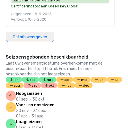
Sustainability level:
4 Green Keys
Certificeringsorgaan:
Green Key Global
Uitgegeven: 18-3-2025
Verloopt: 18-3-2028
Details weergeven
Seizoensgebonden beschikbaarheid
Laat uw evenementsdatums overeenkomen met de
beschikbaarheid bij dit hotel. Er is meestal meer
beschikbaarheid in het laagseizoen.
jan
feb
mrt
apr
mei
jun
jul
aug
sep
okt
nov
dec
Hoogseizoen
01 sep. - 30 okt.
Voor- en naseizoen
20 nov. - 31 dec.
01 apr. - 31 aug.
Laagseizoen
01 jan. - 31 mrt.