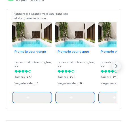
Planners die Grand Hyatt San Francisco
bekeken, keken ook naar
Promote your venue
Promote your venue
Promote your ve
Luxe-hotel in
Washington
,
Luxe-hotel in
Washington
,
Luxe-hotel in
Wash
DC
DC
DC
Kamers
:
237
Kamers
:
220
Kamers
:
237
Vergaderzalen
:
8
Vergaderzalen
:
17
Vergaderzalen
:
8