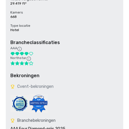
29.419 ft²
Kamers
668
Type locatie
Hotel
Brancheclassificaties
AAA
Northstar
Bekroningen
Cvent-bekroningen
Branchebekroningen
AAA Four Diamond-prijs 2025
