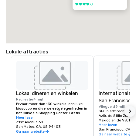
4 van 5
Lokale attracties
Lokaal dineren en winkelen
Internationale 
Recreatie
4 mijl
San Francisco
Ervaar meer dan 130 winkels, een luxe 
Vliegveld
9 mijl
bioscoop en diverse eetgelegenheden in 
SFO biedt rechtstree
het Hillsdale Shopping Center. Gratis 
Azië, de Stille Zuidze
parkeren en Caltrain toegankelijk. De 
Meer lezen
Mexico en de VS; facil
favoriete winkelbestemming van het 
31st Avenue 60
wereldklasse, winkels
Meer lezen
schiereiland.
San Mateo, CA, US 94403
meer!
San Francisco, CA, U
Ga naar website
Ga naar website