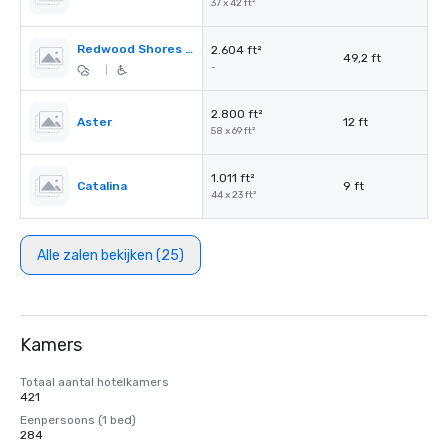
37 x 42 ft²
Redwood Shores Pre-Function
2.604 ft²
49,2 ft
-
|
2.800 ft²
Aster
12 ft
58 x 69 ft²
1.011 ft²
Catalina
9 ft
44 x 23 ft²
Alle zalen bekijken (25)
Kamers
Totaal aantal hotelkamers
421
Eenpersoons (1 bed)
284