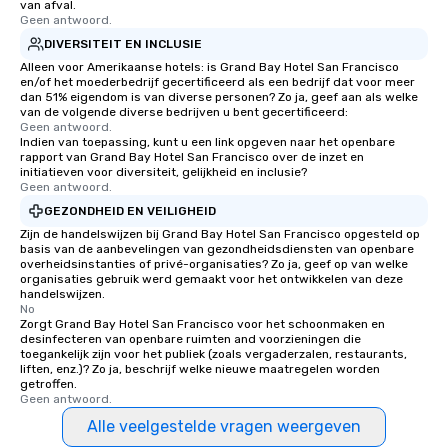
van afval.
Geen antwoord.
DIVERSITEIT EN INCLUSIE
Alleen voor Amerikaanse hotels: is Grand Bay Hotel San Francisco
en/of het moederbedrijf gecertificeerd als een bedrijf dat voor meer
dan 51% eigendom is van diverse personen? Zo ja, geef aan als welke
van de volgende diverse bedrijven u bent gecertificeerd:
Geen antwoord.
Indien van toepassing, kunt u een link opgeven naar het openbare
rapport van Grand Bay Hotel San Francisco over de inzet en
initiatieven voor diversiteit, gelijkheid en inclusie?
Geen antwoord.
GEZONDHEID EN VEILIGHEID
Zijn de handelswijzen bij Grand Bay Hotel San Francisco opgesteld op
basis van de aanbevelingen van gezondheidsdiensten van openbare
overheidsinstanties of privé-organisaties? Zo ja, geef op van welke
organisaties gebruik werd gemaakt voor het ontwikkelen van deze
handelswijzen.
No
Zorgt Grand Bay Hotel San Francisco voor het schoonmaken en
desinfecteren van openbare ruimten and voorzieningen die
toegankelijk zijn voor het publiek (zoals vergaderzalen, restaurants,
liften, enz.)? Zo ja, beschrijf welke nieuwe maatregelen worden
getroffen.
Geen antwoord.
Alle veelgestelde vragen weergeven