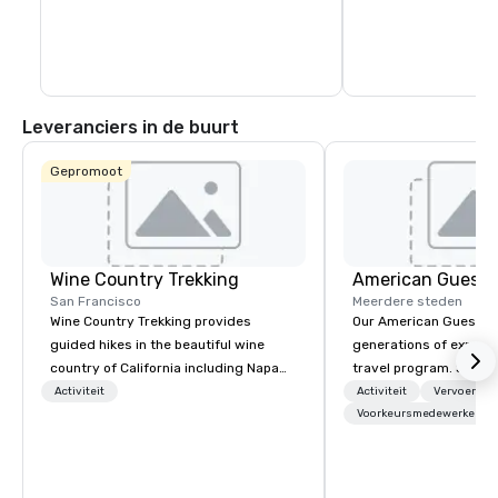
Leveranciers in de buurt
Gepromoot
Wine Country Trekking
American Guest
San Francisco
Meerdere steden
Wine Country Trekking provides
Our American Guest fa
guided hikes in the beautiful wine
generations of experie
country of California including Napa
travel program. Since 
and Sonoma Valleys. These
mission has been to c
Activiteit
Activiteit
Vervoer
experiences include walking in the
imagination of your c
Voorkeursmedewerkers
vineyards, amongst ancient redwood
with tailored incentive
trees and oak groves with a curated
meetings, and VIP trav
wine country lunch and visits to iconic
throughout the USA a