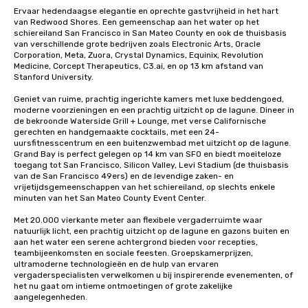
Ervaar hedendaagse elegantie en oprechte gastvrijheid in het hart 
van Redwood Shores. Een gemeenschap aan het water op het 
schiereiland San Francisco in San Mateo County en ook de thuisbasis 
van verschillende grote bedrijven zoals Electronic Arts, Oracle 
Corporation, Meta, Zuora, Crystal Dynamics, Equinix, Revolution 
Medicine, Corcept Therapeutics, C3.ai, en op 13 km afstand van 
Stanford University. 

Geniet van ruime, prachtig ingerichte kamers met luxe beddengoed, 
moderne voorzieningen en een prachtig uitzicht op de lagune. Dineer in 
de bekroonde Waterside Grill + Lounge, met verse Californische 
gerechten en handgemaakte cocktails, met een 24-
uursfitnesscentrum en een buitenzwembad met uitzicht op de lagune. 
Grand Bay is perfect gelegen op 14 km van SFO en biedt moeiteloze 
toegang tot San Francisco, Silicon Valley, Levi Stadium (de thuisbasis 
van de San Francisco 49ers) en de levendige zaken- en 
vrijetijdsgemeenschappen van het schiereiland, op slechts enkele 
minuten van het San Mateo County Event Center. 

Met 20.000 vierkante meter aan flexibele vergaderruimte waar 
natuurlijk licht, een prachtig uitzicht op de lagune en gazons buiten en 
aan het water een serene achtergrond bieden voor recepties, 
teambijeenkomsten en sociale feesten. Groepskamerprijzen, 
ultramoderne technologieën en de hulp van ervaren 
vergaderspecialisten verwelkomen u bij inspirerende evenementen, of 
het nu gaat om intieme ontmoetingen of grote zakelijke 
aangelegenheden. 
