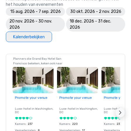
het houden van evenementen
15 aug. 2026 - 7 sep. 2026
30 okt. 2026 - 2 nov. 2026
20 nov. 2026 - 30 nov.
18 dec. 2026 - 31 dec.
2026
2026
Kalenderbekijken
Planners die Grand Bay Hotel San
Francisco bekeken, keken ook naar
Promote your venue
Promote your venue
Promote your ve
Luxe-hotel in
Washington
,
Luxe-hotel in
Washington
,
Luxe-hotel in
Wash
DC
DC
DC
Kamers
:
237
Kamers
:
220
Kamers
:
237
Vergaderzalen
:
8
Vergaderzalen
:
17
Vergaderzalen
:
8