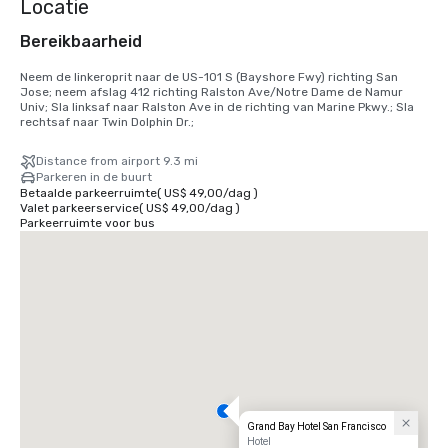
Locatie
Bereikbaarheid
Neem de linkeroprit naar de US-101 S (Bayshore Fwy) richting San 
Jose; neem afslag 412 richting Ralston Ave/Notre Dame de Namur 
Univ; Sla linksaf naar Ralston Ave in de richting van Marine Pkwy.; Sla 
rechtsaf naar Twin Dolphin Dr.;
Distance from airport 9.3 mi
Parkeren in de buurt
Betaalde parkeerruimte
(
US$ 49,00
/
dag
)
Valet parkeerservice
(
US$ 49,00
/
dag
)
Parkeerruimte voor bus
Grand Bay Hotel San Francisco
Hotel