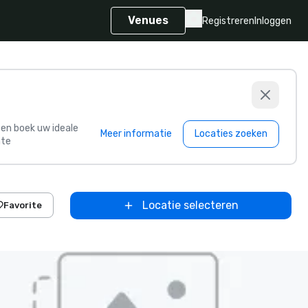
Venues
Registreren
Inloggen
s en boek uw ideale
Meer informatie
Locaties zoeken
te
Locatie selecteren
Favorite