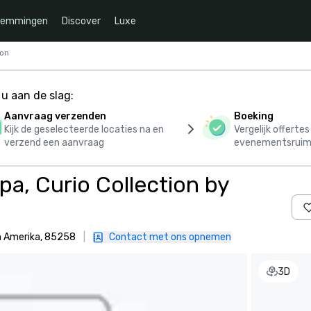
temmingen
Discover
Luxe
ton
u aan de slag:
Aanvraag verzenden
Boeking
Kijk de geselecteerde locaties na en
Vergelijk offerte
verzend een aanvraag
evenementsruim
pa, Curio Collection by
n Amerika, 85258
|
Contact met ons opnemen
3D