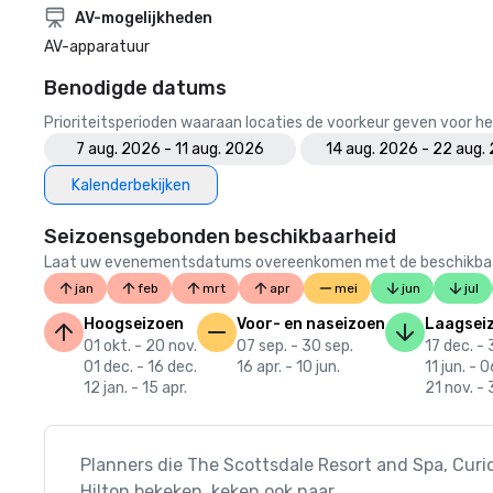
AV-mogelijkheden
AV-apparatuur
Benodigde datums
Prioriteitsperioden waaraan locaties de voorkeur geven voor
7 aug. 2026 - 11 aug. 2026
14 aug. 2026 - 22 aug.
Kalenderbekijken
Seizoensgebonden beschikbaarheid
Laat uw evenementsdatums overeenkomen met de beschikbaarheid
jan
feb
mrt
apr
mei
jun
jul
Hoogseizoen
Voor- en naseizoen
Laagsei
01 okt. - 20 nov.
07 sep. - 30 sep.
17 dec. - 
01 dec. - 16 dec.
16 apr. - 10 jun.
11 jun. - 
12 jan. - 15 apr.
21 nov. - 
Planners die The Scottsdale Resort and Spa, Curio
Hilton bekeken, keken ook naar