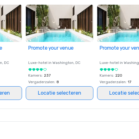
e
Promote your venue
Promote your ve
on
, DC
Luxe-hotel in
Washington
, DC
Luxe-hotel in
Washing
Kamers
:
237
Kamers
:
220
Vergaderzalen
:
8
Vergaderzalen
:
17
teren
Locatie selecteren
Locatie sele