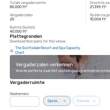
Totale vergaderruimte
Grootste za
85.000 ft²
21.395 ft²
Vergaderzalen
Op één na gr
20
10.004 ft²
Ruimte (buiten)
40.000 ft²
Plattegronden
Download floor plans for this venue.
The Scottsdale Resort and Spa Capacity
Chart
Vergaderzalen verkennen
Vind de perfecte zaal met opstellingsdiagrammen en inter
Vergaderruimte
Deelnemers
Opstelling
Functie