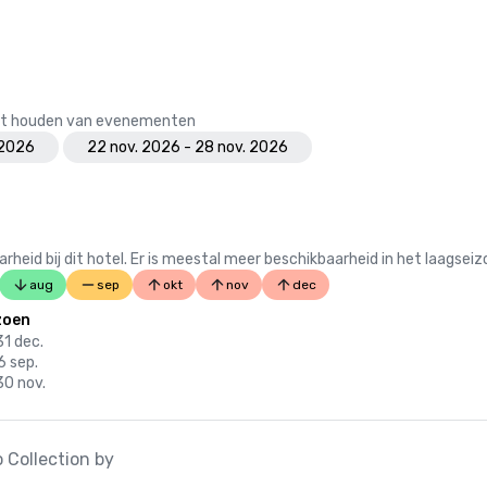
 het houden van evenementen
 2026
22 nov. 2026 - 28 nov. 2026
 bij dit hotel. Er is meestal meer beschikbaarheid in het laagseiz
aug
sep
okt
nov
dec
zoen
31 dec.
06 sep.
30 nov.
 Collection by