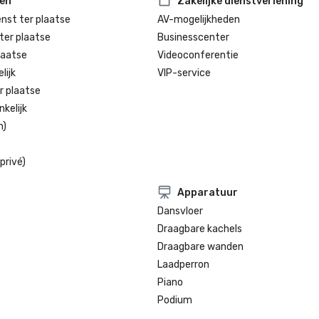
Tijdschrift voor vergaderingen en 
ten
Zakelijke dienstverlening
congressen 

enst ter plaatse
AV-mogelijkheden
Lid van de „Hall of Fame” van Gol
ter plaatse
Businesscenter
laatse
Videoconferentie
lijk
VIP-service
r plaatse
kelijk
n)
privé)
Apparatuur
Dansvloer
Draagbare kachels
Draagbare wanden
Laadperron
Piano
Podium