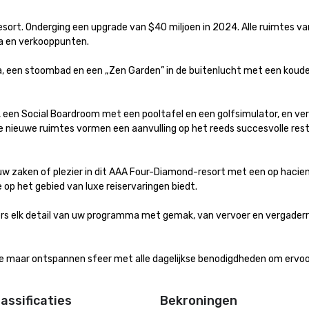
t. Onderging een upgrade van $40 miljoen in 2024. Alle ruimtes van
 en verkooppunten. 

een stoombad en een „Zen Garden” in de buitenlucht met een koude d
 een Social Boardroom met een pooltafel en een golfsimulator, en ver
nieuwe ruimtes vormen een aanvulling op het reeds succesvolle rest
uw zaken of plezier in dit AAA Four-Diamond-resort met een op hacien
op het gebied van luxe reiservaringen biedt.

rs elk detail van uw programma met gemak, van vervoer en vergaderr
e maar ontspannen sfeer met alle dagelijkse benodigdheden om ervoor
assificaties
Bekroningen