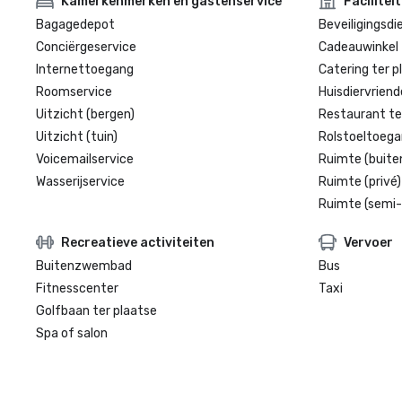
Kamerkenmerken en gastenservice
Facilitei
Bagagedepot
Beveiligingsdi
Conciërgeservice
Cadeauwinkel 
Internettoegang
Catering ter p
Roomservice
Huisdiervriende
Uitzicht (bergen)
Restaurant te
Uitzicht (tuin)
Rolstoeltoegan
Voicemailservice
Ruimte (buite
Wasserijservice
Ruimte (privé)
Ruimte (semi-
Recreatieve activiteiten
Vervoer
Buitenzwembad
Bus
Fitnesscenter
Taxi
Golfbaan ter plaatse
Spa of salon