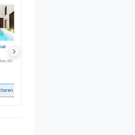
nue
Promote your venue
ton
, DC
Luxe-hotel in
Washington
, DC
Kamers
:
237
Vergaderzalen
:
8
cteren
Locatie selecteren