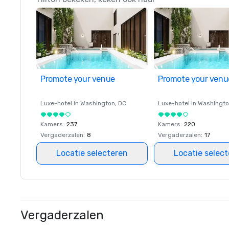
Promote your venue
Promote your venu
Luxe-hotel in
Washington
, DC
Luxe-hotel in
Washingt
Kamers
:
237
Kamers
:
220
Vergaderzalen
:
8
Vergaderzalen
:
17
Locatie selecteren
Locatie selec
Vergaderzalen