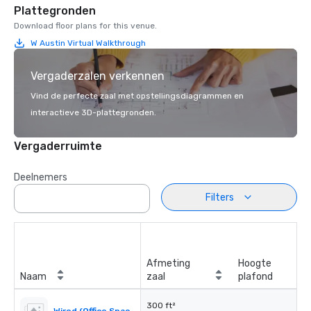
Plattegronden
Download floor plans for this venue.
W Austin Virtual Walkthrough
Vergaderzalen verkennen
Vind de perfecte zaal met opstellingsdiagrammen en
interactieve 3D-plattegronden.
Vergaderruimte
Deelnemers
Filters
Afmeting
Hoogte
Naam
zaal
plafond
300 ft²