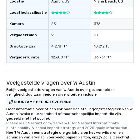
Locatie
Austin
, US
Miami Beach
, US
Locatieclassificatie
Kamers
251
376
Vergaderzalen
9
18
Grootste zaal
4.278 ft²
10.212 ft²
Vergaderruimte
12.600 ft²
36.731 ft²
Veelgestelde vragen over W Austin
Bekijk veelgestelde vragen van W Austin over gezondheid en
veiligheid, duurzaamheid en diversiteit en inclusie.
DUURZAME BEDRIJFSVOERING
Geef informatie over of een link naar doelstellingen/strategieën van W
Austin inzake duurzaamheid of maatschappelijke impact die zijn
gedeeld met het publiek.
Please visit Marriott.com/Serve360 for Marriott International's 
sustainability & social impact strategy and 2025 goals information.
Heeft W Austin een strategie die gericht is op het verwijderen en
scheiden van afval (bijvoorbeeld papier, karton, enz.)? Zo ja, beschrijf