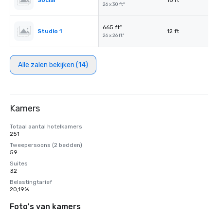
Social
16 ft
26 x 30 ft²
665 ft²
Studio 1
12 ft
26 x 26 ft²
Alle zalen bekijken (14)
Kamers
Totaal aantal hotelkamers
251
Tweepersoons (2 bedden)
59
Suites
32
Belastingtarief
20,19%
Foto's van kamers