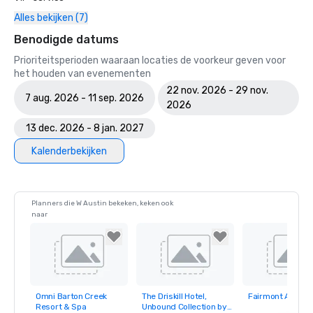
Alles bekijken (7)
Benodigde datums
Prioriteitsperioden waaraan locaties de voorkeur geven voor
het houden van evenementen
22 nov. 2026 - 29 nov.
7 aug. 2026 - 11 sep. 2026
2026
13 dec. 2026 - 8 jan. 2027
Kalenderbekijken
Planners die W Austin bekeken, keken ook
naar
Omni Barton Creek
The Driskill Hotel,
Fairmont Austin
Removed from
Removed from
Removed fro
Resort & Spa
Unbound Collection by
favorites
favorites
favorites