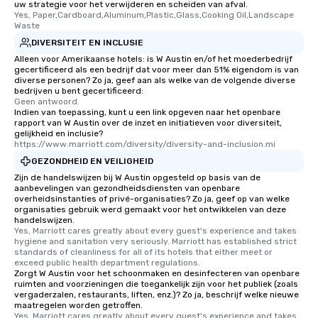
uw strategie voor het verwijderen en scheiden van afval.
Yes, Paper,Cardboard,Aluminum,Plastic,Glass,Cooking Oil,Landscape 
Waste
DIVERSITEIT EN INCLUSIE
Alleen voor Amerikaanse hotels: is W Austin en/of het moederbedrijf
gecertificeerd als een bedrijf dat voor meer dan 51% eigendom is van
diverse personen? Zo ja, geef aan als welke van de volgende diverse
bedrijven u bent gecertificeerd:
Geen antwoord.
Indien van toepassing, kunt u een link opgeven naar het openbare
rapport van W Austin over de inzet en initiatieven voor diversiteit,
gelijkheid en inclusie?
https://www.marriott.com/diversity/diversity-and-inclusion.mi
GEZONDHEID EN VEILIGHEID
Zijn de handelswijzen bij W Austin opgesteld op basis van de
aanbevelingen van gezondheidsdiensten van openbare
overheidsinstanties of privé-organisaties? Zo ja, geef op van welke
organisaties gebruik werd gemaakt voor het ontwikkelen van deze
handelswijzen.
Yes, Marriott cares greatly about every guest's experience and takes 
hygiene and sanitation very seriously. Marriott has established strict 
standards of cleanliness for all of its hotels that either meet or 
exceed public health department regulations. 
Zorgt W Austin voor het schoonmaken en desinfecteren van openbare
ruimten and voorzieningen die toegankelijk zijn voor het publiek (zoals
vergaderzalen, restaurants, liften, enz.)? Zo ja, beschrijf welke nieuwe
maatregelen worden getroffen.
Yes, Marriott cares greatly about every guest's experience and takes 