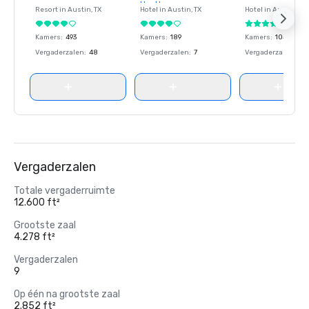
Hyatt
Resort in
Austin
, TX
Hotel in
Austin
, TX
Hotel in
Austin
, TX
Kamers
:
493
Kamers
:
189
Kamers
:
1048
Vergaderzalen
:
48
Vergaderzalen
:
7
Vergaderzalen
:
27
Vergaderzalen
Totale vergaderruimte
12.600 ft²
Grootste zaal
4.278 ft²
Vergaderzalen
9
Op één na grootste zaal
2.852 ft²