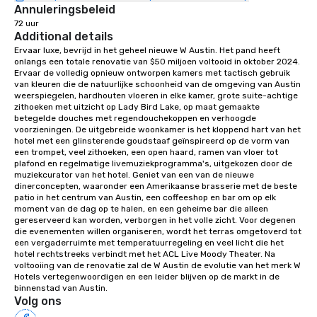
Annuleringsbeleid
72 uur
Additional details
Ervaar luxe, bevrijd in het geheel nieuwe W Austin. Het pand heeft 
onlangs een totale renovatie van $50 miljoen voltooid in oktober 2024. 
Ervaar de volledig opnieuw ontworpen kamers met tactisch gebruik 
van kleuren die de natuurlijke schoonheid van de omgeving van Austin 
weerspiegelen, hardhouten vloeren in elke kamer, grote suite-achtige 
zithoeken met uitzicht op Lady Bird Lake, op maat gemaakte 
betegelde douches met regendouchekoppen en verhoogde 
voorzieningen. De uitgebreide woonkamer is het kloppend hart van het 
hotel met een glinsterende goudstaaf geïnspireerd op de vorm van 
een trompet, veel zithoeken, een open haard, ramen van vloer tot 
plafond en regelmatige livemuziekprogramma's, uitgekozen door de 
muziekcurator van het hotel. Geniet van een van de nieuwe 
dinerconcepten, waaronder een Amerikaanse brasserie met de beste 
patio in het centrum van Austin, een coffeeshop en bar om op elk 
moment van de dag op te halen, en een geheime bar die alleen 
gereserveerd kan worden, verborgen in het volle zicht. Voor degenen 
die evenementen willen organiseren, wordt het terras omgetoverd tot 
een vergaderruimte met temperatuurregeling en veel licht die het 
hotel rechtstreeks verbindt met het ACL Live Moody Theater. Na 
voltooiing van de renovatie zal de W Austin de evolutie van het merk W 
Hotels vertegenwoordigen en een leider blijven op de markt in de 
binnenstad van Austin.
Volg ons