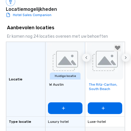
Locatiemogelijkheden
Hotel Sales Companion
Aanbevolen locaties
Er komen nog 24 locaties overeen met uw behoeften
Huidige locatie
Locatie
W Austin
The Ritz-Carlton,
Removed from
South Beach
favorites
Type locatie
Luxury hotel
Luxe-hotel