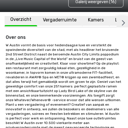
Galerij weergeven (16)
Overzicht
Vergaderruimte
Kamers
Locat
Over ons
W Austin vormt de basis voor hedendaagse luxe en versterkt de 
opwindende diversiteit van de stad, met als headliner het bruisende 
2nd Street District naast de beroemde Austin City Limits poppodium 
in de „Live Music Capital of the World” en bruist van de geest van 
onafhankelijkheid en creativiteit. Klaar voor showtime? Op de playlist: 
een restaurant met zorgvuldig lokaal eten, gezelligheid in de 
woonkamer, in topvorm komen in onze ultramoderne FIT-faciliteit, 
revalideren in AWAY® Spa en WET® krijgen op een zwembadfeest, en 
dat alles terwijl het gemakkelijk wordt om groen te zijn. Geniet van het 
geweldige comfort van onze 251 kamers: perfect geplaatste ramen 
met een ansichtkaartuitzicht op Lady Bird Lake of de skyline van de 
binnenstad, en onze kenmerkende voorzieningen. Als toegift zorgt 
onze Whatever/Whenever® -service ervoor dat alle wensen uitkomen. 
Plant u een vergadering of evenement? Creatief van aanpak en 
innovatief in ontwerp, we zullen de bezoekers en deelnemers van alle 
vergaderingen, soirees en feesten betrekken en stimuleren. W Austin 
is perfect voor werk en ontspanning. Naast onze luxe outletruimtes 
beschikt W Austin over 10.500 vierkante meter aan 
privévergaderruimte met de meest geavanceerde technologie en 