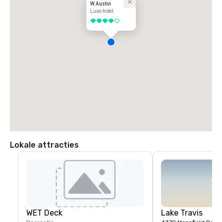
W Austin
Luxe-hotel
4 van 5
Lokale attracties
WET Deck
Lake Travis