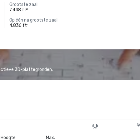
Grootste zaal
7.448 ft²
Op één na grootste zaal
4.836 ft²
actieve 3D-plattegronden.
Hoogte
Max.