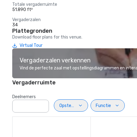
Totale vergaderruimte
51.890 ft²
Vergaderzalen
34
Plattegronden
Download floor plans for this venue.
Virtual Tour
Vergaderzalen verkennen
Vind de perfecte zaal met opstellingsdiagrammen en inter
Vergaderruimte
Deelnemers
Opstelling
Functie