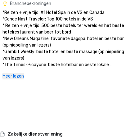
Branchebekroningen
*Reizen + vrije tijd: #1 Hotel Spa in de VS en Canada

*Conde Nast Traveler: Top 100 hotels in de VS

* Reizen + vrije tijd: 500 beste hotels ter wereld en het beste 
hotelrestaurant van boer tot bord 

*New Orleans Magazine: favoriete dagspa, hotel en beste bar 
(opiniepeiling van lezers)

*Gambit Weekly: beste hotel en beste massage (opiniepeiling 
van lezers)

*The Times-Picayune: beste hotelbar en beste lokale 
jazzartiest: Jeremy Davenport (opiniepeiling van de lezer)
Meer lezen
Zakelijke dienstverlening