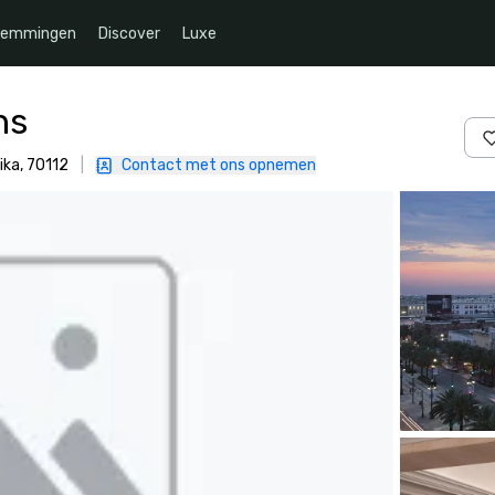
temmingen
Discover
Luxe
ns
ika, 70112
|
Contact met ons opnemen