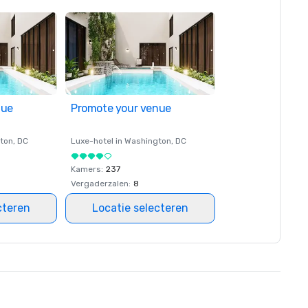
nue
Promote your venue
ton
, DC
Luxe-hotel in
Washington
, DC
Kamers
:
237
Vergaderzalen
:
8
cteren
Locatie selecteren