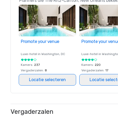
Planners die The Ritz-Carlton, New Orleans bekek
Promote your venue
Promote your venu
Luxe-hotel in
Washington
, DC
Luxe-hotel in
Washingt
Kamers
:
237
Kamers
:
220
Vergaderzalen
:
8
Vergaderzalen
:
17
Locatie selecteren
Locatie selec
Vergaderzalen