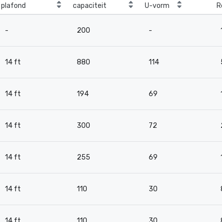
plafond
capaciteit
U-vorm
R
-
200
-
14 ft
880
114
14 ft
194
69
14 ft
300
72
14 ft
255
69
14 ft
110
30
14 ft
110
30