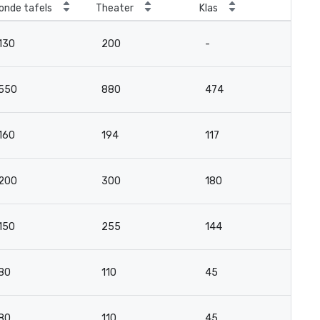
onde tafels
Theater
Klas
Ver
130
200
-
-
550
880
474
8
160
194
117
6
200
300
180
6
150
255
144
6
80
110
45
3
80
110
45
3