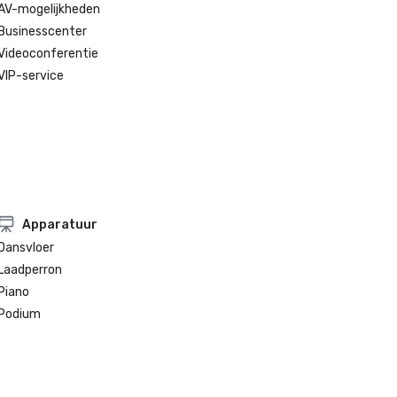
AV-mogelijkheden
Businesscenter
Videoconferentie
VIP-service
Apparatuur
Dansvloer
Laadperron
Piano
Podium