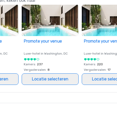
en, keken ook naar
e
Promote your venue
Promote your ve
on
, DC
Luxe-hotel in
Washington
, DC
Luxe-hotel in
Washing
Kamers
:
237
Kamers
:
220
Vergaderzalen
:
8
Vergaderzalen
:
17
teren
Locatie selecteren
Locatie sele