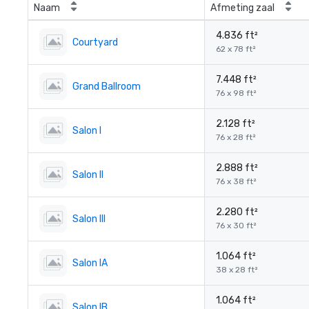
Naam
Afmeting zaal
4.836 ft²
Courtyard
62 x 78 ft²
7.448 ft²
Grand Ballroom
76 x 98 ft²
2.128 ft²
Salon I
76 x 28 ft²
2.888 ft²
Salon II
76 x 38 ft²
2.280 ft²
Salon III
76 x 30 ft²
1.064 ft²
Salon IA
38 x 28 ft²
1.064 ft²
Salon IB