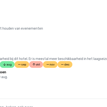
 het houden van evenementen
 bij dit hotel. Er is meestal meer beschikbaarheid in het laagseiz
aug
sep
okt
nov
dec
zoen
0 aug.