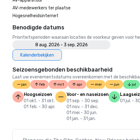
AV-apparatuur
AV-medewerkers ter plaatse
Hogesnelheidsinternet
Benodigde datums
Prioriteitsperioden waaraan locaties de voorkeur geven voor
8 aug. 2026 - 3 sep. 2026
Kalenderbekijken
Seizoensgebonden beschikbaarheid
Laat uw evenementsdatums overeenkomen met de beschikbaarheid
jan
feb
mrt
apr
mei
jun
jul
Hoogseizoen
Voor- en naseizoen
Laagsei
01 okt. - 31 okt.
01 sep. - 30 sep.
01 jul. - 3
01 feb. - 30 apr.
01 nov. - 31 dec.
01 mei - 30 jun.
01 jan. - 31 jan.