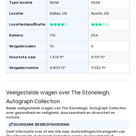
engaged and energize
Type locatie
Hotel
Hotel
the night. ► Pop Nouveau has
Locatie
Dallas
, US
Austin
, US
decades of experience
weddings all over the 
Locatieclassificatie
ready to provide you w
soundtrack to enhanc
Kamers
176
254
of your special day! F
Vergaderzalen
10
5
mood for your "I do" m
creating a swinging vib
Grootste zaal
1.476 ft²
4.131 ft²
hour, to providing som
for dinner which lead r
Vergaderruimte
6.800 ft²
9.022 ft²
unforgettable all night
Pop Nouveau will be th
of the way to make pl
wedding day a breeze
Veelgestelde vragen over The Stoneleigh,
options available for 
Autograph Collection
and every budget.
Bekijk veelgestelde vragen van The Stoneleigh, Autograph Collection
over gezondheid en veiligheid, duurzaamheid en diversiteit en
inclusie.
DUURZAME BEDRIJFSVOERING
Geef informatie over of een link naar doelstellingen/strategieën van