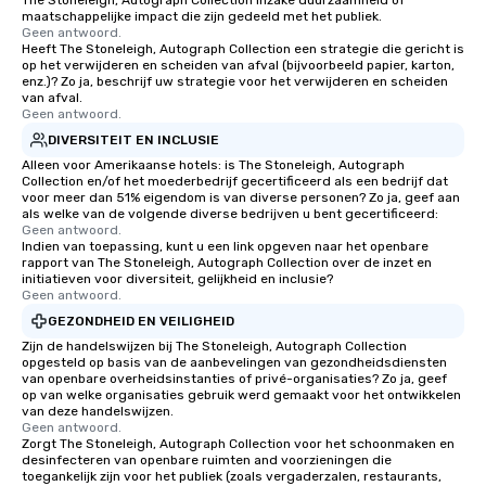
The Stoneleigh, Autograph Collection inzake duurzaamheid of
maatschappelijke impact die zijn gedeeld met het publiek.
Geen antwoord.
Heeft The Stoneleigh, Autograph Collection een strategie die gericht is
op het verwijderen en scheiden van afval (bijvoorbeeld papier, karton,
enz.)? Zo ja, beschrijf uw strategie voor het verwijderen en scheiden
van afval.
Geen antwoord.
DIVERSITEIT EN INCLUSIE
Alleen voor Amerikaanse hotels: is The Stoneleigh, Autograph
Collection en/of het moederbedrijf gecertificeerd als een bedrijf dat
voor meer dan 51% eigendom is van diverse personen? Zo ja, geef aan
als welke van de volgende diverse bedrijven u bent gecertificeerd:
Geen antwoord.
Indien van toepassing, kunt u een link opgeven naar het openbare
rapport van The Stoneleigh, Autograph Collection over de inzet en
initiatieven voor diversiteit, gelijkheid en inclusie?
Geen antwoord.
GEZONDHEID EN VEILIGHEID
Zijn de handelswijzen bij The Stoneleigh, Autograph Collection
opgesteld op basis van de aanbevelingen van gezondheidsdiensten
van openbare overheidsinstanties of privé-organisaties? Zo ja, geef
op van welke organisaties gebruik werd gemaakt voor het ontwikkelen
van deze handelswijzen.
Geen antwoord.
Zorgt The Stoneleigh, Autograph Collection voor het schoonmaken en
desinfecteren van openbare ruimten and voorzieningen die
toegankelijk zijn voor het publiek (zoals vergaderzalen, restaurants,