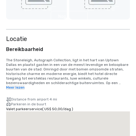
Nog 4
weergeven
Locatie
Bereikbaarheid
The Stoneleigh, Autograph Collection, ligt in het hart van Uptown 
Dallas en plaatst gasten in een van de meest levendige en beloopbare 
buurten van de stad. Omringd door met bomen omzoomde straten, 
historische charme en moderne energie, biedt het hotel directe 
toegang tot eersteklas restaurants, luxe winkels, culturele 
bezienswaardigheden en schilderachtige buitenruimtes. Op een 
steenworp afstand kunnen gasten Turtle Creek en de Katy Trail 
Meer lezen
verkennen, met kilometers aan prachtig onderhouden paden die 
perfect zijn om te wandelen, hardlopen of fietsen. Nabijgelegen 
Distance from airport 4 mi
attracties zijn onder andere het Dallas Museum of Art, The Nasher 
Parkeren in de buurt
Sculpture Center, NorthPark Center en het American Airlines Center, de 
Valet parkeerservice
(
US$ 50,00
/
dag
)
thuisbasis van de Dallas Mavericks en grote 
amusementsevenementen.

Vanaf Dallas Love Field Airport (DAL): ongeveer 15-20 minuten (5-6 
mijl) via Mockingbird Lane en Harry Hines Boulevard of de Dallas North 
Tollway. Verlaat de luchthaven en volg de borden naar Mockingbird 