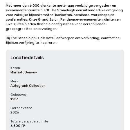
Met meer dan 6.000 vierkante meter aan veelzijdige vergader- en 
evenementenruimte biedt The Stoneleigh een uitzonderlijke omgeving 
voor zakelijke bijeenkomsten, banketten, seminars, workshops en 
conferenties. Onze Grand Salon, Penthouse-evenementenruimten en 
luxe suites bieden flexibele configuraties voor verschillende 
groepsgroottes en ervaringen.

Bij The Stoneleigh is elk detail ontworpen om verbinding, comfort en 
tijdloze verfijning te inspireren.
Locatiedetails
Keten
Marriott Bonvoy
Merk
Autograph Collection
Gebouwd
1923
Gerenoveerd
2026
Totale vergaderruimte
6.800 ft²