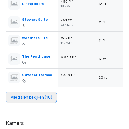
450 ft²
Dining Room
13 ft
18 x 25 ft²
Stewart Suite
264 ft²
11 ft
22 x 12 ft²
Woerner Suite
195 ft²
11 ft
13 x 15 ft²
The Penthouse
3.380 ft²
16 ft
-
Outdoor Terrace
1.300 ft²
20 ft
-
Alle zalen bekijken (10)
Kamers