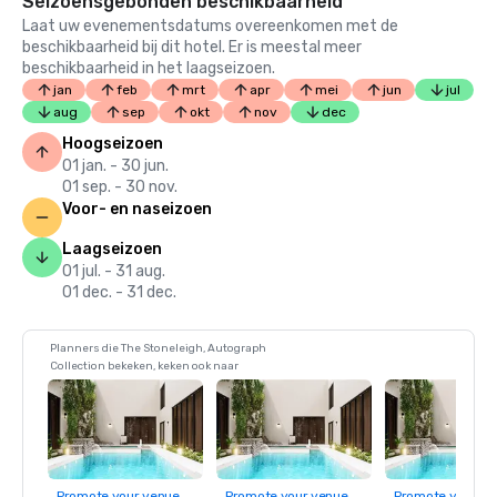
Seizoensgebonden beschikbaarheid
Laat uw evenementsdatums overeenkomen met de
beschikbaarheid bij dit hotel. Er is meestal meer
beschikbaarheid in het laagseizoen.
jan
feb
mrt
apr
mei
jun
jul
aug
sep
okt
nov
dec
Hoogseizoen
01 jan. - 30 jun.
01 sep. - 30 nov.
Voor- en naseizoen
Laagseizoen
01 jul. - 31 aug.
01 dec. - 31 dec.
Planners die The Stoneleigh, Autograph
Collection bekeken, keken ook naar
Promote your venue
Promote your venue
Promote your ve