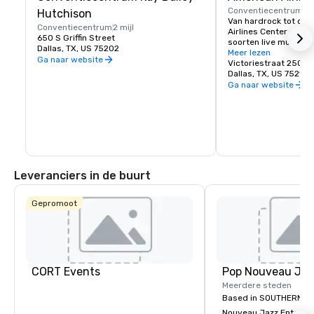
Conventiecentrum
1 m
Hutchison
Van hardrock tot oper
Conventiecentrum
2 mijl
Airlines Center organis
650 S Griffin Street
soorten live muziekac
Dallas, TX, US 75202
we het nog niet eens 
Meer lezen
Ga naar website
van de NBA en de NHL
Victoriestraat 2500
Dallas, TX, US 75219
Ga naar website
Leveranciers in de buurt
Gepromoot
CORT Events
Meerdere steden
Based in SOUTHERN CA
Nouveau Jazz Entertai