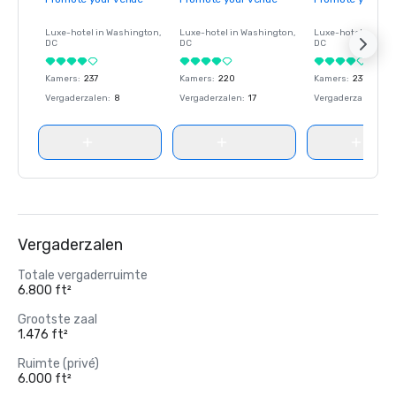
Luxe-hotel in
Washington
,
Luxe-hotel in
Washington
,
Luxe-hotel in
Wash
DC
DC
DC
Kamers
:
237
Kamers
:
220
Kamers
:
237
Vergaderzalen
:
8
Vergaderzalen
:
17
Vergaderzalen
:
8
Vergaderzalen
Totale vergaderruimte
6.800 ft²
Grootste zaal
1.476 ft²
Ruimte (privé)
6.000 ft²