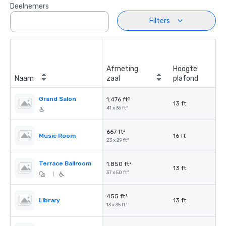
Deelnemers
Filters
Afmeting
Hoogte
Naam
zaal
plafond
Grand Salon
1.476 ft²
13 ft
41 x 36 ft²
667 ft²
Music Room
16 ft
23 x 29 ft²
Terrace Ballroom
1.850 ft²
13 ft
37 x 50 ft²
|
455 ft²
Library
13 ft
13 x 35 ft²