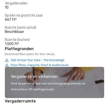
Vergaderzalen
10
Op één na grootste zaal
667 ft²
Ruimte (semi-privé)
Beschikbaar
Ruimte (buiten)
1.500 ft²
Plattegronden
Download floor plans for this venue.
360 Virtual Tour View - The Stoneleigh
Floor Plans, Capacity Chart & Audiovisual
Vergaderzalen verkennen
Vind de perfecte zaal met opstellingsdiagrammen en
interactieve 3D-plattegronden.
Vergaderruimte