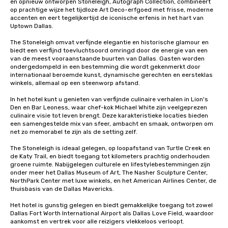
en opnieuw ontworpen Stoneleigh, Autograph Collection, combineert 
op prachtige wijze het tijdloze Art Deco-erfgoed met frisse, moderne 
accenten en eert tegelijkertijd de iconische erfenis in het hart van 
Uptown Dallas.

The Stoneleigh omvat verfijnde elegantie en historische glamour en 
biedt een verfijnd toevluchtsoord omringd door de energie van een 
van de meest vooraanstaande buurten van Dallas. Gasten worden 
ondergedompeld in een bestemming die wordt gekenmerkt door 
internationaal beroemde kunst, dynamische gerechten en eersteklas 
winkels, allemaal op een steenworp afstand.

In het hotel kunt u genieten van verfijnde culinaire verhalen in Lion's 
Den en Bar Leoness, waar chef-kok Michael White zijn veelgeprezen 
culinaire visie tot leven brengt. Deze karakteristieke locaties bieden 
een samengestelde mix van sfeer, ambacht en smaak, ontworpen om 
net zo memorabel te zijn als de setting zelf.

The Stoneleigh is ideaal gelegen, op loopafstand van Turtle Creek en 
de Katy Trail, en biedt toegang tot kilometers prachtig onderhouden 
groene ruimte. Nabijgelegen culturele en lifestylebestemmingen zijn 
onder meer het Dallas Museum of Art, The Nasher Sculpture Center, 
NorthPark Center met luxe winkels, en het American Airlines Center, de 
thuisbasis van de Dallas Mavericks.

Het hotel is gunstig gelegen en biedt gemakkelijke toegang tot zowel 
Dallas Fort Worth International Airport als Dallas Love Field, waardoor 
aankomst en vertrek voor alle reizigers vlekkeloos verloopt.
