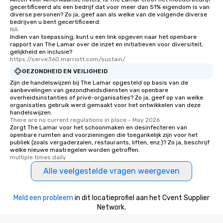
gecertificeerd als een bedrijf dat voor meer dan 51% eigendom is van
diverse personen? Zo ja, geef aan als welke van de volgende diverse
bedrijven u bent gecertificeerd:
NA
Indien van toepassing, kunt u een link opgeven naar het openbare
rapport van The Lamar over de inzet en initiatieven voor diversiteit,
gelijkheid en inclusie?
https://serve360.marriott.com/sustain/
GEZONDHEID EN VEILIGHEID
Zijn de handelswijzen bij The Lamar opgesteld op basis van de
aanbevelingen van gezondheidsdiensten van openbare
overheidsinstanties of privé-organisaties? Zo ja, geef op van welke
organisaties gebruik werd gemaakt voor het ontwikkelen van deze
handelswijzen.
There are no current regulations in place - May 2026
Zorgt The Lamar voor het schoonmaken en desinfecteren van
openbare ruimten and voorzieningen die toegankelijk zijn voor het
publiek (zoals vergaderzalen, restaurants, liften, enz.)? Zo ja, beschrijf
welke nieuwe maatregelen worden getroffen.
multiple times daily
Alle veelgestelde vragen weergeven
Meld een probleem
in dit locatieprofiel aan het Cvent Supplier
Network.