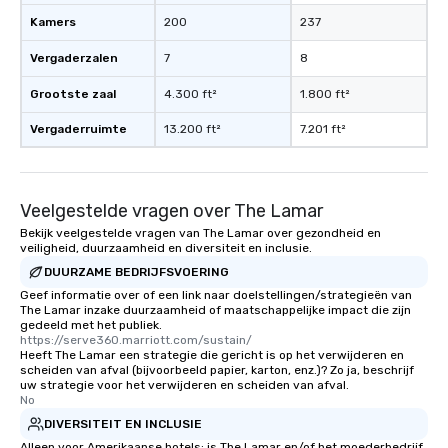
Kamers
200
237
Vergaderzalen
7
8
Grootste zaal
4.300 ft²
1.800 ft²
Vergaderruimte
13.200 ft²
7.201 ft²
Veelgestelde vragen over The Lamar
Bekijk veelgestelde vragen van The Lamar over gezondheid en
veiligheid, duurzaamheid en diversiteit en inclusie.
DUURZAME BEDRIJFSVOERING
Geef informatie over of een link naar doelstellingen/strategieën van
The Lamar inzake duurzaamheid of maatschappelijke impact die zijn
gedeeld met het publiek.
https://serve360.marriott.com/sustain/
Heeft The Lamar een strategie die gericht is op het verwijderen en
scheiden van afval (bijvoorbeeld papier, karton, enz.)? Zo ja, beschrijf
uw strategie voor het verwijderen en scheiden van afval.
No
DIVERSITEIT EN INCLUSIE
Alleen voor Amerikaanse hotels: is The Lamar en/of het moederbedrijf