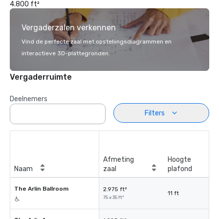
4.800 ft²
Vergaderzalen verkennen
Vind de perfecte zaal met opstellingsdiagrammen en
interactieve 3D-plattegronden.
Vergaderruimte
Deelnemers
Filters
Afmeting
Hoogte
Naam
zaal
plafond
The Arlin Ballroom
2.975 ft²
11 ft
75 x 35 ft²