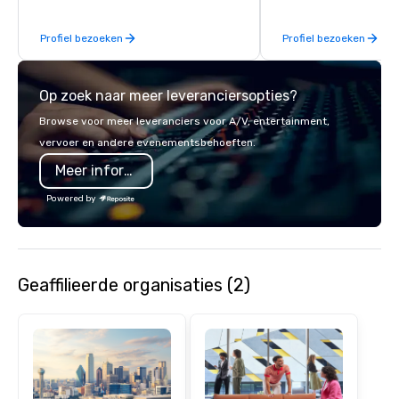
innovators and experts
results through strat
Profiel bezoeken
Profiel bezoeken
creative, advanced te
digital, environmental,
digital solutions for hy
Op zoek naar meer leveranciersopties?
in-person events of an
Browse voor meer leveranciers voor A/V, entertainment,
vervoer en andere evenementsbehoeften.
Meer informatie
Powered by
Geaffilieerde organisaties (2)