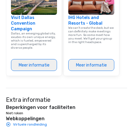
Visit Dallas
IHG Hotels and
Convention
Resorts - Global
We can't create the deck, but we
Campaign
can definitely make meetings
Dallas, an emerging global city,
more fun. So come meet how
exudes its own unique energy,
you meet. We'll get your group
which is fueled, empowered
in the right headspace.
and supercharged by its
diverse people.
Meer informatie
Meer informatie
Extra informatie
Beperkingen voor faciliteiten
Niet roken
Webkoppelingen
Virtuele rondleiding