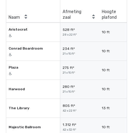
Afmeting
Hoogte
Naam
zaal
plafond
Aristocrat
528 ft²
10 ft
28 x 22 ft²
Conrad Boardroom
234 ft²
10 ft
21 x 15 ft²
Plaza
275 ft²
10 ft
21 x 15 ft²
280 ft²
Harwood
10 ft
21 x 15 ft²
805 ft²
The Library
13 ft
42 x 22 ft²
1.312 ft²
Majestic Ballroom
10 ft
42 x 32 ft²