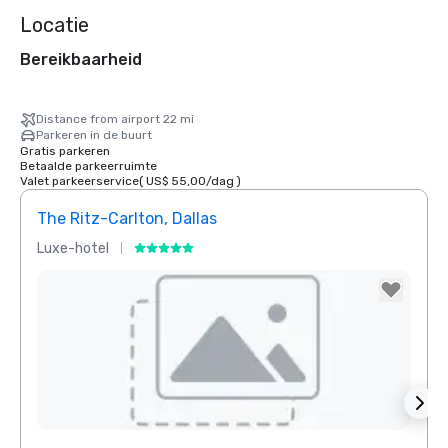
Locatie
Bereikbaarheid
Distance from airport 22 mi
Parkeren in de buurt
Gratis parkeren
Betaalde parkeerruimte
Valet parkeerservice
(
US$ 55,00
/
dag
)
The Ritz-Carlton, Dallas
Sher
Luxe-hotel
Hotel
Removed from favorites
Rem