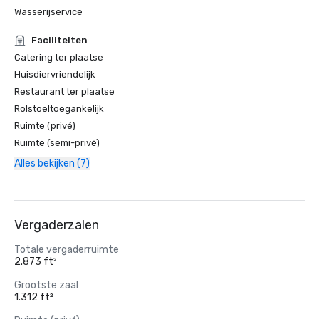
Wasserijservice
Faciliteiten
Catering ter plaatse
Huisdiervriendelijk
Restaurant ter plaatse
Rolstoeltoegankelijk
Ruimte (privé)
Ruimte (semi-privé)
Alles bekijken (7)
Vergaderzalen
Totale vergaderruimte
2.873 ft²
Grootste zaal
1.312 ft²