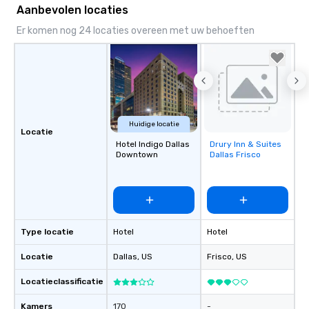
Aanbevolen locaties
Er komen nog 24 locaties overeen met uw behoeften
Huidige locatie
Locatie
Hotel Indigo Dallas
Drury Inn & Suites
Removed from
Downtown
Dallas Frisco
favorites
Type locatie
Hotel
Hotel
Locatie
Dallas
, US
Frisco
, US
Locatieclassificatie
Kamers
170
-