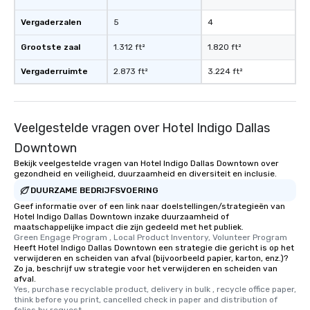
Vergaderzalen
5
4
Grootste zaal
1.312 ft²
1.820 ft²
Vergaderruimte
2.873 ft²
3.224 ft²
Veelgestelde vragen over Hotel Indigo Dallas
Downtown
Bekijk veelgestelde vragen van Hotel Indigo Dallas Downtown over
gezondheid en veiligheid, duurzaamheid en diversiteit en inclusie.
DUURZAME BEDRIJFSVOERING
Geef informatie over of een link naar doelstellingen/strategieën van
Hotel Indigo Dallas Downtown inzake duurzaamheid of
maatschappelijke impact die zijn gedeeld met het publiek.
Green Engage Program , Local Product Inventory, Volunteer Program
Heeft Hotel Indigo Dallas Downtown een strategie die gericht is op het
verwijderen en scheiden van afval (bijvoorbeeld papier, karton, enz.)?
Zo ja, beschrijf uw strategie voor het verwijderen en scheiden van
afval.
Yes, purchase recyclable product, delivery in bulk , recycle office paper, 
think before you print, cancelled check in paper and distribution of 