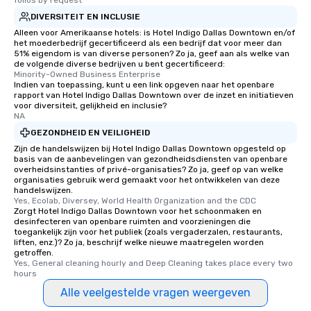
folios by request
DIVERSITEIT EN INCLUSIE
Alleen voor Amerikaanse hotels: is Hotel Indigo Dallas Downtown en/of
het moederbedrijf gecertificeerd als een bedrijf dat voor meer dan
51% eigendom is van diverse personen? Zo ja, geef aan als welke van
de volgende diverse bedrijven u bent gecertificeerd:
Minority-Owned Business Enterprise
Indien van toepassing, kunt u een link opgeven naar het openbare
rapport van Hotel Indigo Dallas Downtown over de inzet en initiatieven
voor diversiteit, gelijkheid en inclusie?
NA
GEZONDHEID EN VEILIGHEID
Zijn de handelswijzen bij Hotel Indigo Dallas Downtown opgesteld op
basis van de aanbevelingen van gezondheidsdiensten van openbare
overheidsinstanties of privé-organisaties? Zo ja, geef op van welke
organisaties gebruik werd gemaakt voor het ontwikkelen van deze
handelswijzen.
Yes, Ecolab, Diversey, World Health Organization and the CDC
Zorgt Hotel Indigo Dallas Downtown voor het schoonmaken en
desinfecteren van openbare ruimten and voorzieningen die
toegankelijk zijn voor het publiek (zoals vergaderzalen, restaurants,
liften, enz.)? Zo ja, beschrijf welke nieuwe maatregelen worden
getroffen.
Yes, General cleaning hourly and Deep Cleaning takes place every two 
hours
Alle veelgestelde vragen weergeven