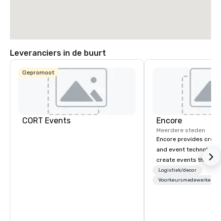
Leveranciers in de buurt
Gepromoot
CORT Events
Encore
Meerdere steden
Encore provides creati
and event technology 
create events that tr
creates memorable ev
Logistiek/decor
that engage and tran
Voorkeursmedewerkers
organizations. As the g
event technology and 
services, Encore’s tea