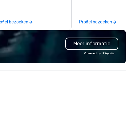
nage the donation logistics
exposition services in every 
d bring the spirit of community
North American market. With 
rvice to your group. From your
capabilities in general
ofiel bezoeken
Profiel bezoeken
itial request through the day of
contracting, custom exhibit
ur event, Impact 4 Good
building, graphic design, detail
dles all the details. Where are
and logistics. We are able to
Meer informatie
? Nationwide and abroad, our
troubleshoot any problem us
cal team’s got you covered. Got
our extensive knowledge and
Powered by
cause you love? Our events put
experience to help you find a
ur philanthropic values into
implement the right solutions
tion. Short on time? Activities
pically range from 30 minutes
 2 hours. Looking for something
ique? We customize events to
eet your
als/objectives/budget.