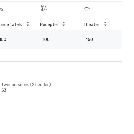
onde tafels
Receptie
Theater
Kla
100
100
150
7
Tweepersoons (2 bedden)
53