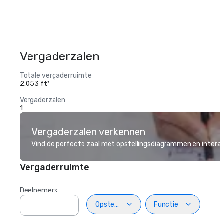
Vergaderzalen
Totale vergaderruimte
2.053 ft²
Vergaderzalen
1
Vergaderzalen verkennen
Vind de perfecte zaal met opstellingsdiagrammen en inter
Vergaderruimte
Deelnemers
Opstelling
Functie