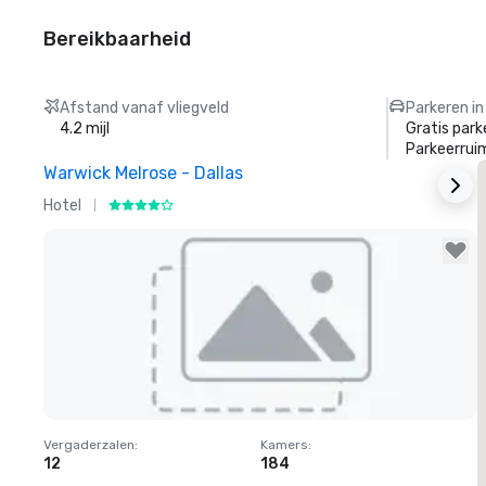
Bereikbaarheid
Afstand vanaf vliegveld
Parkeren in
4.2 mijl
Gratis park
Parkeerrui
Warwick Melrose - Dallas
Hotel
H
Removed from favorites
Vergaderzalen
:
Kamers
:
V
12
184
1