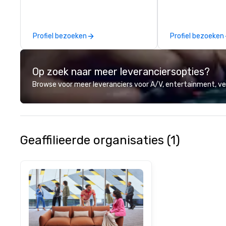
over 40 years of
working in some o
most acclaimed 
Profiel bezoeken
Profiel bezoeken
brings a level of 
found in the cate
Op zoek naar meer leveranciersopties?
Browse voor meer leveranciers voor A/V, entertainment, 
Geaffilieerde organisaties (1)