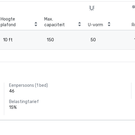
Hoogte
Max.
plafond
capaciteit
U-vorm
R
10 ft
150
50
Eenpersoons (1 bed)
46
Belastingtarief
15%