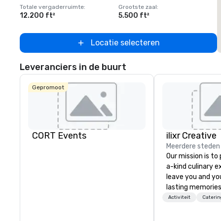
Totale vergaderruimte
:
Grootste zaal
:
T
12.200 ft²
5.500 ft²
1
Locatie selecteren
Leveranciers in de buurt
Gepromoot
CORT Events
ilixr Creative
Meerdere steden
Our mission is to
a-kind culinary 
leave you and yo
lasting memories
palates. Every det
Activiteit
Caterin
meticulously tho
commitment to ho