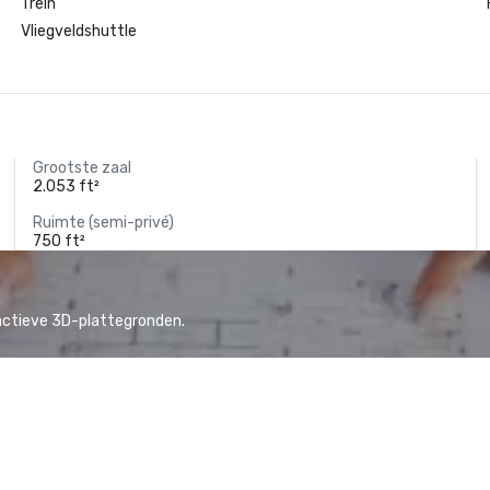
Trein
Vliegveldshuttle
Grootste zaal
2.053 ft²
Ruimte (semi-privé)
750 ft²
actieve 3D-plattegronden.