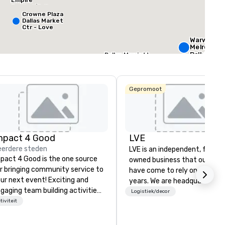
Empire
Central/Dallas
rgaderruimte
:
Grootste zaal
:
Totale vergaderr
Crowne Plaza
²
572 ft²
4.600 ft²
Dallas Market
Ctr - Love
Field
Warwick
Locatie selecteren
Melrose -
Dallas
Dallas Marriott
Suites
Medical/Market
Courtyard by
Center
Marriott Dallas
The
Medical/Market
Stonelei
Gepromoot
Center
Autogra
Collectio
mpact 4 Good
LVE
erdere steden
LVE is an independent, family
pact 4 Good is the one source
owned business that our clie
r bringing community service to
have come to rely on for ove
ur next event! Exciting and
years. We are headquartered 
gaging team building activities
Las Vegas and have satellite
Logistiek/decor
e just part of what we offer. Let
tiviteit
offices in Nashville, Denver, Da
 identify the best
and Orlando that offer
use/beneficiary to support,
comprehensive tradeshow a