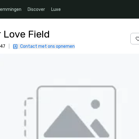
temmingen
Discover
Luxe
r Love Field
247
|
Contact met ons opnemen