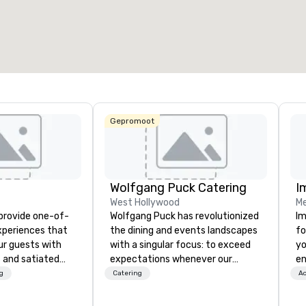
otale vergaderruimte
:
Grootste zaal
:
Totale ve
7.000 ft²
7.063 ft²
1.144 ft
Locatie selecteren
Gepromoot
Wolfgang Puck Catering
I
West Hollywood
Me
 provide one-of-
Wolfgang Puck has revolutionized
Im
experiences that
the dining and events landscapes
fo
ur guests with
with a singular focus: to exceed
yo
 and satiated
expectations whenever our
en
ail is
guests gather for a meal.
ar
g
Catering
Ac
ught out, and our
Austrian-born Chef Wolfgang
us
spitality, with
Puck founded Wolfgang Puck
ca