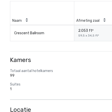
Naam
Afmeting zaal
2.053 ft²
Crescent Ballroom
59,5 x 34,5 ft²
Kamers
Totaal aantal hotelkamers
99
Suites
1
Locatie