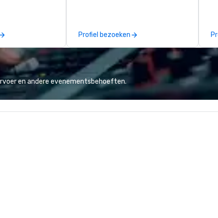
 experience
Catering in 1998, bringing best-in-
ma
f the world's
class catering and dining services
an
restaurants,
to diverse environments. Our
se
Profiel bezoeken
Pr
excellence rarely
team continues to set the
in
ring industry.
standard for culinary excellence,
yo
bringing Wolfgang’s legendary
han
combination of innovative cuisine
we
and refined service to the worlds’
lo
vervoer en andere evenementsbehoeften.
most renowned and demanding
a 
corporate, cultural and
yo
entertainment clients.
ac
ty
to
un
m
go