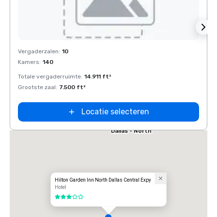
Red Roof Inn
Removed from favorites
Rem
Vergaderzalen
:
10
Verga
North Dallas -
Park Central
Kamers
:
140
Kamer
el Dallas
Totale vergaderruimte
:
14.911 ft²
Total
 Galleria
Grootste zaal
:
7.500 ft²
Groots
Locatie selecteren
Extended
Stay America
Dallas - North
- Park Central
Hilton Garden Inn North Dallas Central Expy
Hotel
3 van 5