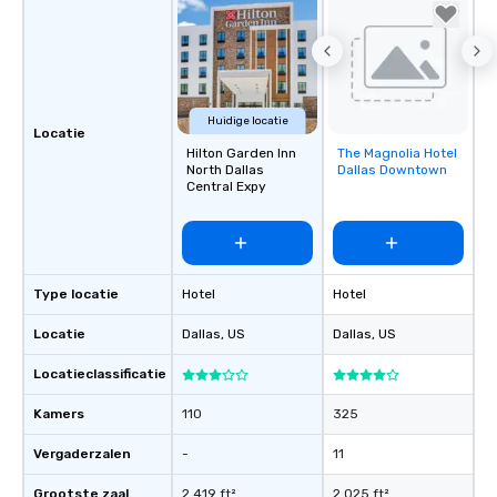
Huidige locatie
Locatie
Hilton Garden Inn
The Magnolia Hotel
Removed from
North Dallas
Dallas Downtown
favorites
Central Expy
Type locatie
Hotel
Hotel
Locatie
Dallas
, US
Dallas
, US
Locatieclassificatie
Kamers
110
325
Vergaderzalen
-
11
Grootste zaal
2.419 ft²
2.025 ft²