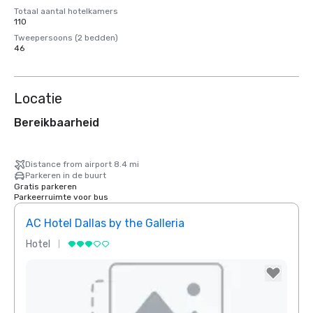
Totaal aantal hotelkamers
110
Tweepersoons (2 bedden)
46
Locatie
Bereikbaarheid
Distance from airport 8.4 mi
Parkeren in de buurt
Gratis parkeren
Parkeerruimte voor bus
AC Hotel Dallas by the Galleria
The 
Hotel
Hotel