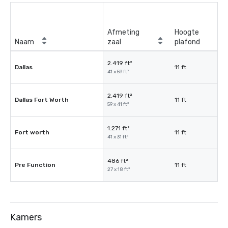
Afmeting
Hoogte
Naam
zaal
plafond
2.419 ft²
Dallas
11 ft
41 x 59 ft²
2.419 ft²
Dallas Fort Worth
11 ft
59 x 41 ft²
1.271 ft²
Fort worth
11 ft
41 x 31 ft²
486 ft²
Pre Function
11 ft
27 x 18 ft²
Kamers