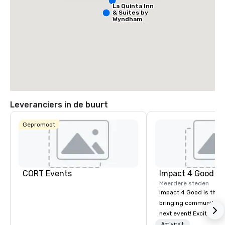
La Quinta Inn
& Suites by
Wyndham
Dallas North
Central
Leveranciers in de buurt
Gepromoot
Hotel
Mockingbird
The Highland
CORT Events
Impact 4 Good
Dallas, Curio
Collection by
Meerdere steden
Hilton
Impact 4 Good is the o
bringing community se
next event! Exciting a
team building activitie
Activiteit