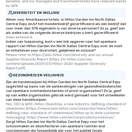
baseline, and our managed and franchised hotels have reduced waste 
by 62%.
DIVERSITEIT EN INCLUSIE
Alleen voor Amerikaanse hotels: is Hilton Garden Inn North Dallas
Central Expy en/of het moederbedrijf gecertificeerd als een bedrijf dat
voor meer dan 51% eigendom is van diverse personen? Zo ja, geef aan
als welke van de volgende diverse bedrijven u bent gecertificeerd:
Geen antwoord.
Indien van toepassing, kunt u een link opgeven naar het openbare
rapport van Hilton Garden Inn North Dallas Central Expy over de inzet
en initiatieven voor diversiteit, gelijkheid en inclusie?
Please refer to https://jobs.hilton.com/diversity and our annual 
Supplier Diversity Report (https://cr.hilton.com/wp-
content/uploads/2021/03/Hilton-2020-Supplier-Diversity-
Report.pdf).
GEZONDHEID EN VEILIGHEID
Zijn de handelswijzen bij Hilton Garden Inn North Dallas Central Expy
opgesteld op basis van de aanbevelingen van gezondheidsdiensten
van openbare overheidsinstanties of privé-organisaties? Zo ja, geef
op van welke organisaties gebruik werd gemaakt voor het ontwikkelen
van deze handelswijzen.
Yes, CDC & WHO. Hilton CleanStay, a new industry-defining standard of 
cleanliness (https://newsroom.hilton.com/corporate/news/hilton-
defining-new-standard-of-cleanliness) Hilton up to date customer 
messaging: https://www.hilton.com/en/corporate/coronavirus/
Zorgt Hilton Garden Inn North Dallas Central Expy voor het
schoonmaken en desinfecteren van openbare ruimten and
voorzieningen die toegankelijk zijn voor het publiek (zoals