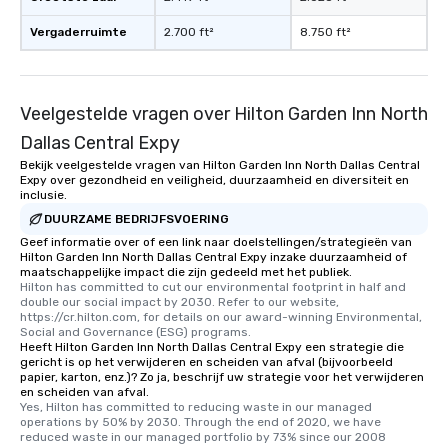
Vergaderruimte
2.700 ft²
8.750 ft²
Veelgestelde vragen over Hilton Garden Inn North
Dallas Central Expy
Bekijk veelgestelde vragen van Hilton Garden Inn North Dallas Central
Expy over gezondheid en veiligheid, duurzaamheid en diversiteit en
inclusie.
DUURZAME BEDRIJFSVOERING
Geef informatie over of een link naar doelstellingen/strategieën van
Hilton Garden Inn North Dallas Central Expy inzake duurzaamheid of
maatschappelijke impact die zijn gedeeld met het publiek.
Hilton has committed to cut our environmental footprint in half and 
double our social impact by 2030. Refer to our website, 
https://cr.hilton.com, for details on our award-winning Environmental, 
Social and Governance (ESG) programs.
Heeft Hilton Garden Inn North Dallas Central Expy een strategie die
gericht is op het verwijderen en scheiden van afval (bijvoorbeeld
papier, karton, enz.)? Zo ja, beschrijf uw strategie voor het verwijderen
en scheiden van afval.
Yes, Hilton has committed to reducing waste in our managed 
operations by 50% by 2030. Through the end of 2020, we have 
reduced waste in our managed portfolio by 73% since our 2008 