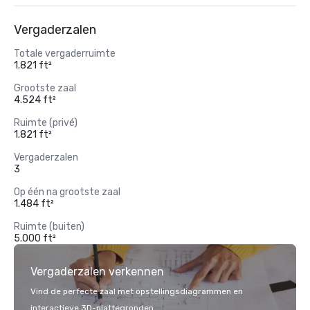
Vergaderzalen
Totale vergaderruimte
1.821 ft²
Grootste zaal
4.524 ft²
Ruimte (privé)
1.821 ft²
Vergaderzalen
3
Op één na grootste zaal
1.484 ft²
Ruimte (buiten)
5.000 ft²
Vergaderzalen verkennen
Vind de perfecte zaal met opstellingsdiagrammen en
interactieve 3D-plattegronden.