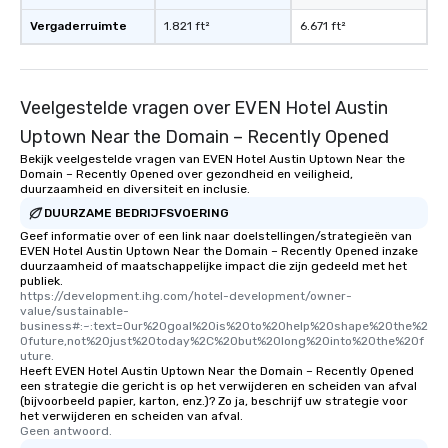
Vergaderruimte
1.821 ft²
6.671 ft²
Veelgestelde vragen over EVEN Hotel Austin
Uptown Near the Domain – Recently Opened
Bekijk veelgestelde vragen van EVEN Hotel Austin Uptown Near the
Domain – Recently Opened over gezondheid en veiligheid,
duurzaamheid en diversiteit en inclusie.
DUURZAME BEDRIJFSVOERING
Geef informatie over of een link naar doelstellingen/strategieën van
EVEN Hotel Austin Uptown Near the Domain – Recently Opened inzake
duurzaamheid of maatschappelijke impact die zijn gedeeld met het
publiek.
https://development.ihg.com/hotel-development/owner-
value/sustainable-
business#:~:text=Our%20goal%20is%20to%20help%20shape%20the%2
0future,not%20just%20today%2C%20but%20long%20into%20the%20f
uture.
Heeft EVEN Hotel Austin Uptown Near the Domain – Recently Opened
een strategie die gericht is op het verwijderen en scheiden van afval
(bijvoorbeeld papier, karton, enz.)? Zo ja, beschrijf uw strategie voor
het verwijderen en scheiden van afval.
Geen antwoord.