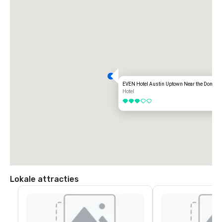
Vanaf de I-35 vanuit het zuiden neemt u afrit 246 Howard Lane. 
SH1825/Pflugerville. Rechts op Howard Lane, rechtsaf op de TX-1 
Loop/Mopac serviceweg rechtsaf bij de tweede rit voorbij Scofield 
Ridge Pkwy en sla rechtsaf naar de EVEN-ingang. 

Vanaf de I-35 in noordelijke richting neemt u afrit 245 Howard Lane. 
Linksaf op Howard Lane, rechtsaf op de TX-1 Loop/Mopac-serviceweg 
rechtsaf bij de tweede rit voorbij Scofield Ridge Pkwy en sla rechtsaf 
naar de EVEN-ingang.
EVEN Hotel Austin Uptown Near the Domain
Hotel
3 van 5
Lokale attracties