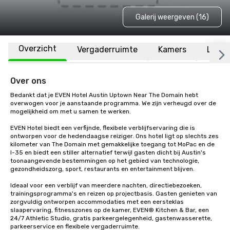
Galerij weergeven (16)
Overzicht
Vergaderruimte
Kamers
Locat
Over ons
Bedankt dat je EVEN Hotel Austin Uptown Near The Domain hebt 
overwogen voor je aanstaande programma. We zijn verheugd over de 
mogelijkheid om met u samen te werken.

EVEN Hotel biedt een verfijnde, flexibele verblijfservaring die is 
ontworpen voor de hedendaagse reiziger. Ons hotel ligt op slechts zes 
kilometer van The Domain met gemakkelijke toegang tot MoPac en de 
I-35 en biedt een stiller alternatief terwijl gasten dicht bij Austin's 
toonaangevende bestemmingen op het gebied van technologie, 
gezondheidszorg, sport, restaurants en entertainment blijven.

Ideaal voor een verblijf van meerdere nachten, directiebezoeken, 
trainingsprogramma's en reizen op projectbasis. Gasten genieten van 
zorgvuldig ontworpen accommodaties met een eersteklas 
slaapervaring, fitnesszones op de kamer, EVEN® Kitchen & Bar, een 
24/7 Athletic Studio, gratis parkeergelegenheid, gastenwasserette, 
parkeerservice en flexibele vergaderruimte.
