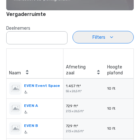
Vergaderruimte
Deelnemers
Filters
Afmeting
Hoogte
Naam
zaal
plafond
EVEN Event Space
1.457 ft²
10 ft
55 x 26,5 ft²
EVEN A
729 ft²
10 ft
27,5 x 26,5 ft²
EVEN B
729 ft²
10 ft
27,5 x 26,5 ft²