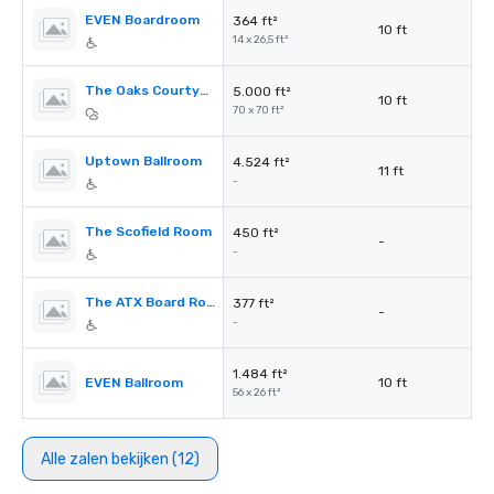
EVEN Boardroom
364 ft²
10 ft
14 x 26,5 ft²
The Oaks Courtyard
5.000 ft²
10 ft
70 x 70 ft²
Uptown Ballroom
4.524 ft²
11 ft
-
The Scofield Room
450 ft²
-
-
The ATX Board Room
377 ft²
-
-
1.484 ft²
EVEN Ballroom
10 ft
56 x 26 ft²
Alle zalen bekijken (12)