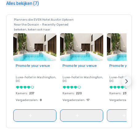
Alles bekijken (7)
Planners die EVEN Hotel Austin Uptown
Near the Domain – Recently Opened
bekeken, keken ook naar
Promote your venue
Promote your venue
Promote your ve
Luxe-hotel in
Washington
,
Luxe-hotel in
Washington
,
Luxe-hotel in
Wash
DC
DC
DC
Kamers
:
237
Kamers
:
220
Kamers
:
237
Vergaderzalen
:
8
Vergaderzalen
:
17
Vergaderzalen
:
8