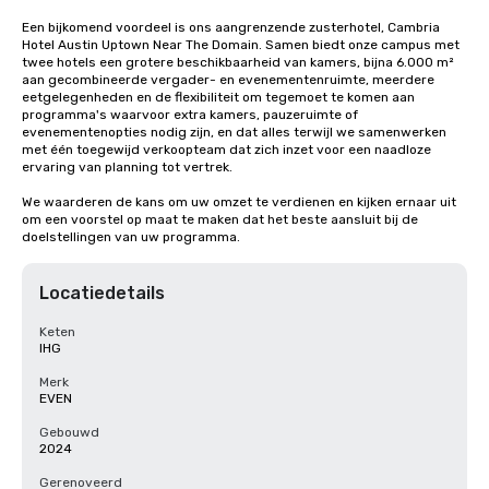
Een bijkomend voordeel is ons aangrenzende zusterhotel, Cambria 
Hotel Austin Uptown Near The Domain. Samen biedt onze campus met 
twee hotels een grotere beschikbaarheid van kamers, bijna 6.000 m² 
aan gecombineerde vergader- en evenementenruimte, meerdere 
eetgelegenheden en de flexibiliteit om tegemoet te komen aan 
programma's waarvoor extra kamers, pauzeruimte of 
evenementenopties nodig zijn, en dat alles terwijl we samenwerken 
met één toegewijd verkoopteam dat zich inzet voor een naadloze 
ervaring van planning tot vertrek.

We waarderen de kans om uw omzet te verdienen en kijken ernaar uit 
om een voorstel op maat te maken dat het beste aansluit bij de 
doelstellingen van uw programma.
Locatiedetails
Keten
IHG
Merk
EVEN
Gebouwd
2024
Gerenoveerd