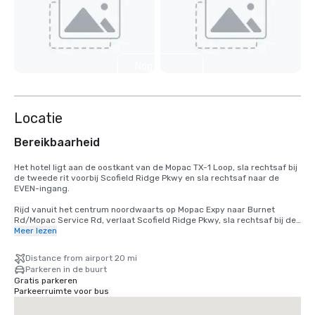
Nog 7
weergeven
Locatie
Bereikbaarheid
Het hotel ligt aan de oostkant van de Mopac TX-1 Loop, sla rechtsaf bij 
de tweede rit voorbij Scofield Ridge Pkwy en sla rechtsaf naar de 
EVEN-ingang. 

Rijd vanuit het centrum noordwaarts op Mopac Expy naar Burnet 
Rd/Mopac Service Rd, verlaat Scofield Ridge Pkwy, sla rechtsaf bij de 
tweede rit voorbij Scofield Ridge Pkwy en sla rechtsaf naar de EVEN-
Meer lezen
ingang. 

Distance from airport 20 mi
Van luchthaven TX-71 W naar US-183N naar TX-1 Loop/Mopac. Vanaf de 
Parkeren in de buurt
TX-1 Loop/Mopac verlaat u Scofield Ridge Pkwy, slaat u rechtsaf bij de 
Gratis parkeren
tweede rit voorbij Scofield Ridge Pkwy en slaat u rechtsaf naar de 
Parkeerruimte voor bus
EVEN-ingang. 
