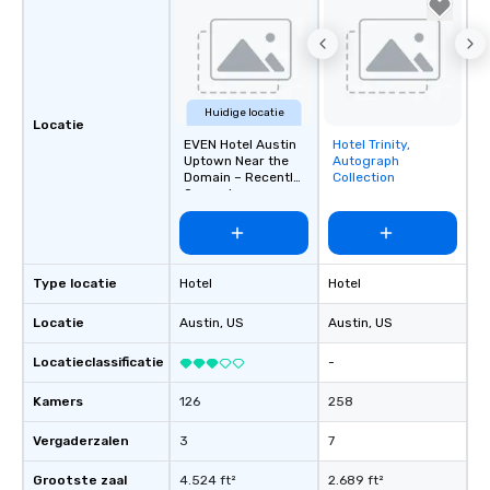
Huidige locatie
Locatie
EVEN Hotel Austin
Hotel Trinity,
Removed from
Uptown Near the
Autograph
favorites
Domain – Recently
Collection
Opened
Type locatie
Hotel
Hotel
Locatie
Austin
, US
Austin
, US
Locatieclassificatie
-
Kamers
126
258
Vergaderzalen
3
7
Grootste zaal
4.524 ft²
2.689 ft²