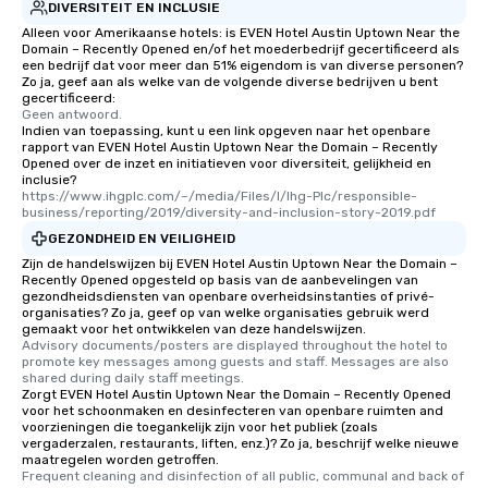
DIVERSITEIT EN INCLUSIE
Alleen voor Amerikaanse hotels: is EVEN Hotel Austin Uptown Near the
Domain – Recently Opened en/of het moederbedrijf gecertificeerd als
een bedrijf dat voor meer dan 51% eigendom is van diverse personen?
Zo ja, geef aan als welke van de volgende diverse bedrijven u bent
gecertificeerd:
Geen antwoord.
Indien van toepassing, kunt u een link opgeven naar het openbare
rapport van EVEN Hotel Austin Uptown Near the Domain – Recently
Opened over de inzet en initiatieven voor diversiteit, gelijkheid en
inclusie?
https://www.ihgplc.com/~/media/Files/I/Ihg-Plc/responsible-
business/reporting/2019/diversity-and-inclusion-story-2019.pdf
GEZONDHEID EN VEILIGHEID
Zijn de handelswijzen bij EVEN Hotel Austin Uptown Near the Domain –
Recently Opened opgesteld op basis van de aanbevelingen van
gezondheidsdiensten van openbare overheidsinstanties of privé-
organisaties? Zo ja, geef op van welke organisaties gebruik werd
gemaakt voor het ontwikkelen van deze handelswijzen.
Advisory documents/posters are displayed throughout the hotel to 
promote key messages among guests and staff. Messages are also 
shared during daily staff meetings.
Zorgt EVEN Hotel Austin Uptown Near the Domain – Recently Opened
voor het schoonmaken en desinfecteren van openbare ruimten and
voorzieningen die toegankelijk zijn voor het publiek (zoals
vergaderzalen, restaurants, liften, enz.)? Zo ja, beschrijf welke nieuwe
maatregelen worden getroffen.
Frequent cleaning and disinfection of all public, communal and back of 