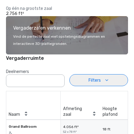
Op één na grootste zaal
2.756 ft²
Vergaderzalen verkennen
Vind de perfecte zaal met opstellingsdiagrammen en
interactieve 3D-plattegronden.
Vergaderruimte
Deelnemers
Filters
Afmeting
Hoogte
Naam
zaal
plafond
Grand Ballroom
4.056 ft²
18 ft
52 x 78 ft²