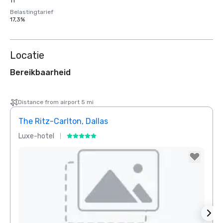
11
Belastingtarief
17,3%
Locatie
Bereikbaarheid
Distance from airport 5 mi
The Ritz-Carlton, Dallas
Sher
Luxe-hotel
Hotel