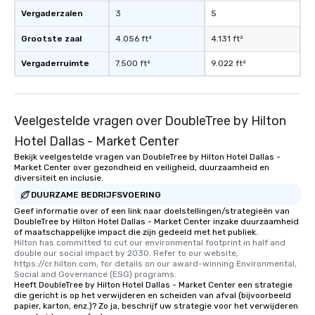
Vergaderzalen
3
5
Grootste zaal
4.056 ft²
4.131 ft²
Vergaderruimte
7.500 ft²
9.022 ft²
Veelgestelde vragen over DoubleTree by Hilton
Hotel Dallas - Market Center
Bekijk veelgestelde vragen van DoubleTree by Hilton Hotel Dallas -
Market Center over gezondheid en veiligheid, duurzaamheid en
diversiteit en inclusie.
DUURZAME BEDRIJFSVOERING
Geef informatie over of een link naar doelstellingen/strategieën van
DoubleTree by Hilton Hotel Dallas - Market Center inzake duurzaamheid
of maatschappelijke impact die zijn gedeeld met het publiek.
Hilton has committed to cut our environmental footprint in half and 
double our social impact by 2030. Refer to our website, 
https://cr.hilton.com, for details on our award-winning Environmental, 
Social and Governance (ESG) programs.
Heeft DoubleTree by Hilton Hotel Dallas - Market Center een strategie
die gericht is op het verwijderen en scheiden van afval (bijvoorbeeld
papier, karton, enz.)? Zo ja, beschrijf uw strategie voor het verwijderen