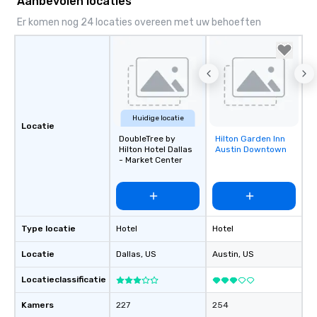
Aanbevolen locaties
Er komen nog 24 locaties overeen met uw behoeften
Huidige locatie
Locatie
DoubleTree by
Hilton Garden Inn
Removed from
Hilton Hotel Dallas
Austin Downtown
favorites
- Market Center
Type locatie
Hotel
Hotel
Locatie
Dallas
, US
Austin
, US
Locatieclassificatie
Kamers
227
254