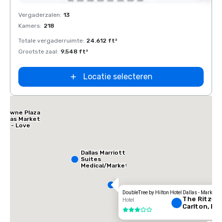
Removed from favorites
Rem
Vergaderzalen
:
13
Verga
Kamers
:
218
Kamer
Totale vergaderruimte
:
24.612 ft²
Total
Grootste zaal
:
9.548 ft²
Groots
Locatie selecteren
Crowne Plaza
Dallas Market
Ctr - Love
Field
Dallas Marriott
Suites
Medical/Market
Center
DoubleTree by Hilton Hotel Dallas - Market C
The Ritz-
Hotel
Carlton, Dal
3 van 5