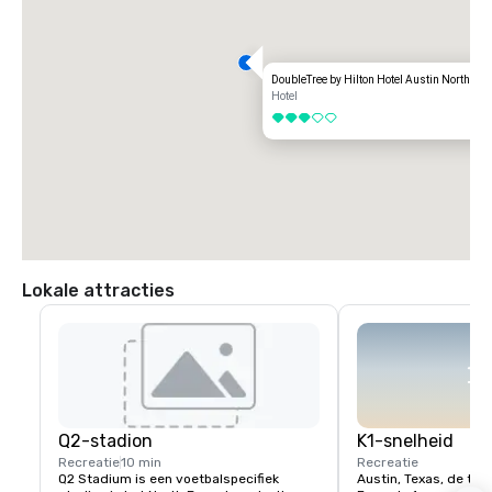
DoubleTree by Hilton Hotel Austin Northwe
Hotel
3 van 5
Lokale attracties
Q2-stadion
K1-snelheid
Recreatie
10 min
Recreatie
Q2 Stadium is een voetbalspecifiek 
Austin, Texas, de thu