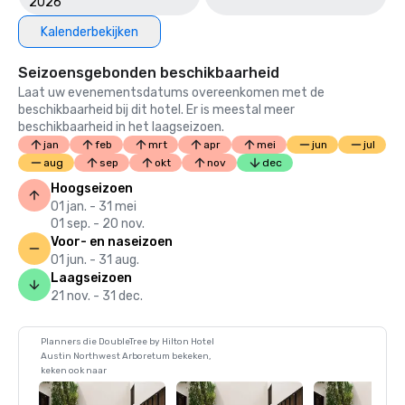
2026
Kalenderbekijken
Seizoensgebonden beschikbaarheid
Laat uw evenementsdatums overeenkomen met de
beschikbaarheid bij dit hotel. Er is meestal meer
beschikbaarheid in het laagseizoen.
jan
feb
mrt
apr
mei
jun
jul
aug
sep
okt
nov
dec
Hoogseizoen
01 jan. - 31 mei
01 sep. - 20 nov.
Voor- en naseizoen
01 jun. - 31 aug.
Laagseizoen
21 nov. - 31 dec.
Planners die DoubleTree by Hilton Hotel
Austin Northwest Arboretum bekeken,
keken ook naar