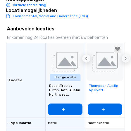
Virtuele rondleiding
Locatiemogelijkheden
Environmental, Social and Governance (ESG)
Aanbevolen locaties
Er komen nog 24 locaties overeen met uw behoeften
Huidige locatie
Locatie
DoubleTree by
Thompson Austin
Removed from
Hilton Hotel Austin
by Hyatt
favorites
Northwest
Arboretum
Type locatie
Hotel
Boetiekhotel