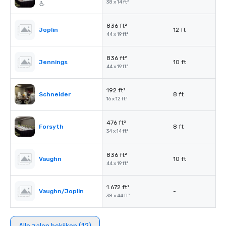
38 x 14 ft²
836 ft²
Joplin
12 ft
44 x 19 ft²
836 ft²
Jennings
10 ft
44 x 19 ft²
192 ft²
Schneider
8 ft
16 x 12 ft²
476 ft²
Forsyth
8 ft
34 x 14 ft²
836 ft²
Vaughn
10 ft
44 x 19 ft²
1.672 ft²
Vaughn/Joplin
-
38 x 44 ft²