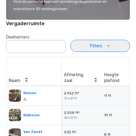
Vind de perfecte zaal met opstellingsdiagrammen en
interactieve 3D-plattegronden.
Vergaderruimte
Deelnemers
Filters
Afmeting
Hoogte
Naam
zaal
plafond
Nelson
2.952 ft²
11 ft
72 x 41 ft²
2.508 ft²
Ballroom
10 ft
44 x 57 ft²
Van Zandt
532 ft²
8 ft