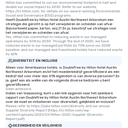
Hilton has committed to cut our environmental footprint in half and 
double our social impact by 2030. Refer to our website, 
https://cr.hilton.com, for details on our award-winning Environmental, 
Social and Governance (ESG) programs.
Heeft DoubleTree by Hilton Hotel Austin Northwest Arboretum een
strategie die gericht is op het verwijderen en scheiden van afval
(bijvoorbeeld papier, karton, enz.)? Zo ja, beschrijf uw strategie voor
het verwijderen en scheiden van afval.
Yes, Hilton has committed to reducing waste in our managed 
operations by 50% by 2030. Through the end of 2020, we have 
reduced waste in our managed portfolio by 73% since our 2008 
baseline, and our managed and franchised hotels have reduced waste 
by 62%.
DIVERSITEIT EN INCLUSIE
Alleen voor Amerikaanse hotels: is DoubleTree by Hilton Hotel Austin
Northwest Arboretum en/of het moederbedrijf gecertificeerd als een
bedrijf dat voor meer dan 51% eigendom is van diverse personen? Zo
ja, geef aan als welke van de volgende diverse bedrijven u bent
gecertificeerd:
Geen antwoord.
Indien van toepassing, kunt u een link opgeven naar het openbare
rapport van DoubleTree by Hilton Hotel Austin Northwest Arboretum
over de inzet en initiatieven voor diversiteit, gelijkheid en inclusie?
Please refer to https://jobs.hilton.com/diversity and our annual 
Supplier Diversity Report (https://cr.hilton.com/wp-
content/uploads/2021/03/Hilton-2020-Supplier-Diversity-
Report.pdf).
GEZONDHEID EN VEILIGHEID