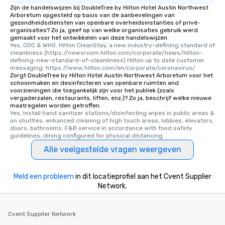
Zijn de handelswijzen bij DoubleTree by Hilton Hotel Austin Northwest
Arboretum opgesteld op basis van de aanbevelingen van
gezondheidsdiensten van openbare overheidsinstanties of privé-
organisaties? Zo ja, geef op van welke organisaties gebruik werd
gemaakt voor het ontwikkelen van deze handelswijzen.
Yes, CDC & WHO. Hilton CleanStay, a new industry-defining standard of 
cleanliness (https://newsroom.hilton.com/corporate/news/hilton-
defining-new-standard-of-cleanliness) Hilton up to date customer 
messaging: https://www.hilton.com/en/corporate/coronavirus/
Zorgt DoubleTree by Hilton Hotel Austin Northwest Arboretum voor het
schoonmaken en desinfecteren van openbare ruimten and
voorzieningen die toegankelijk zijn voor het publiek (zoals
vergaderzalen, restaurants, liften, enz.)? Zo ja, beschrijf welke nieuwe
maatregelen worden getroffen.
Yes, Install hand sanitizer stations/disinfecting wipes in public areas & 
on shuttles; enhanced cleaning of high touch areas, lobbies, elevators, 
doors, bathrooms; F&B service in accordance with food safety 
guidelines, dining configured for physical distancing
Alle veelgestelde vragen weergeven
Meld een probleem
in dit locatieprofiel aan het Cvent Supplier
Network.
Cvent Supplier Network