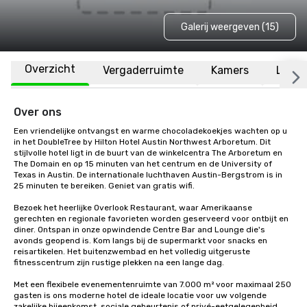
Galerij weergeven (15)
Overzicht
Vergaderruimte
Kamers
Locat
Over ons
Een vriendelijke ontvangst en warme chocoladekoekjes wachten op u 
in het DoubleTree by Hilton Hotel Austin Northwest Arboretum. Dit 
stijlvolle hotel ligt in de buurt van de winkelcentra The Arboretum en 
The Domain en op 15 minuten van het centrum en de University of 
Texas in Austin. De internationale luchthaven Austin-Bergstrom is in 
25 minuten te bereiken. Geniet van gratis wifi.

Bezoek het heerlijke Overlook Restaurant, waar Amerikaanse 
gerechten en regionale favorieten worden geserveerd voor ontbijt en 
diner. Ontspan in onze opwindende Centre Bar and Lounge die's 
avonds geopend is. Kom langs bij de supermarkt voor snacks en 
reisartikelen. Het buitenzwembad en het volledig uitgeruste 
fitnesscentrum zijn rustige plekken na een lange dag.

Met een flexibele evenementenruimte van 7.000 m² voor maximaal 250 
gasten is ons moderne hotel de ideale locatie voor uw volgende 
zakelijke bijeenkomst, sociale gebeurtenis of privé-eetgelegenheid. 