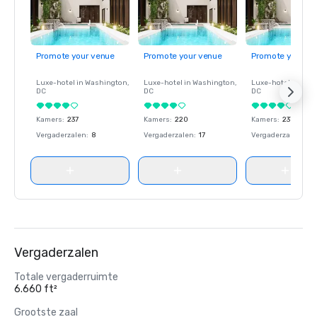
Promote your venue
Promote your venue
Promote your ve
Luxe-hotel in
Washington
,
Luxe-hotel in
Washington
,
Luxe-hotel in
Wash
DC
DC
DC
Kamers
:
237
Kamers
:
220
Kamers
:
237
Vergaderzalen
:
8
Vergaderzalen
:
17
Vergaderzalen
:
8
Vergaderzalen
Totale vergaderruimte
6.660 ft²
Grootste zaal