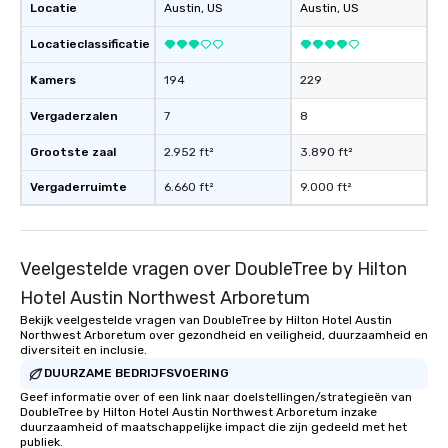
Locatie
Austin
, US
Austin
, US
Locatieclassificatie
Kamers
194
229
Vergaderzalen
7
8
Grootste zaal
2.952 ft²
3.890 ft²
Vergaderruimte
6.660 ft²
9.000 ft²
Veelgestelde vragen over DoubleTree by Hilton
Hotel Austin Northwest Arboretum
Bekijk veelgestelde vragen van DoubleTree by Hilton Hotel Austin
Northwest Arboretum over gezondheid en veiligheid, duurzaamheid en
diversiteit en inclusie.
DUURZAME BEDRIJFSVOERING
Geef informatie over of een link naar doelstellingen/strategieën van
DoubleTree by Hilton Hotel Austin Northwest Arboretum inzake
duurzaamheid of maatschappelijke impact die zijn gedeeld met het
publiek.