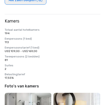
Alle zalen bekijken (12)
Kamers
Totaal aantal hotelkamers
194
Eenpersoons (1 bed)
113
Eenpersoonstarief (1 bed)
US$ 109,00 - US$ 169,00
Tweepersoons (2 bedden)
81
Suites
2
Belastingtarief
17,55%
Foto's van kamers