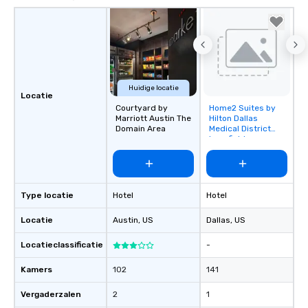
Huidige locatie
Locatie
Courtyard by
Home2 Suites by
Removed from
Marriott Austin The
Hilton Dallas
favorites
Domain Area
Medical District
Lovefield
Type locatie
Hotel
Hotel
Locatie
Austin
, US
Dallas
, US
Locatieclassificatie
-
Kamers
102
141
Vergaderzalen
2
1