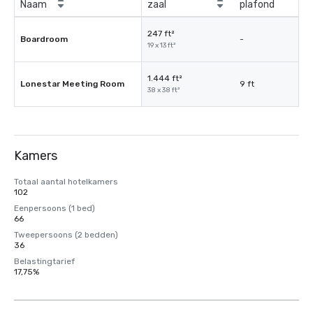
Naam
zaal
plafond
247 ft²
Boardroom
-
19 x 13 ft²
1.444 ft²
Lonestar Meeting Room
9 ft
38 x 38 ft²
Kamers
Totaal aantal hotelkamers
102
Eenpersoons (1 bed)
66
Tweepersoons (2 bedden)
36
Belastingtarief
17,75%