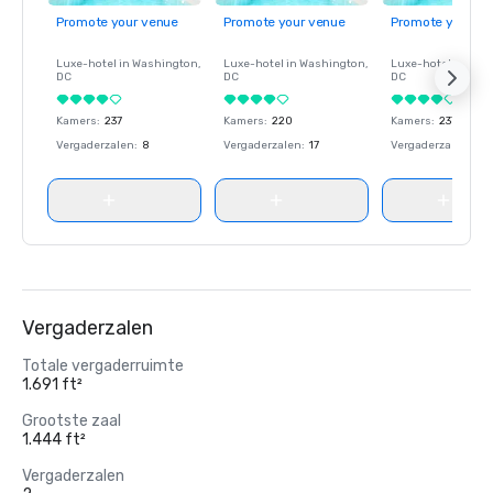
Promote your venue
Promote your venue
Promote your ve
Luxe-hotel in
Washington
,
Luxe-hotel in
Washington
,
Luxe-hotel in
Wash
DC
DC
DC
Kamers
:
237
Kamers
:
220
Kamers
:
237
Vergaderzalen
:
8
Vergaderzalen
:
17
Vergaderzalen
:
8
Vergaderzalen
Totale vergaderruimte
1.691 ft²
Grootste zaal
1.444 ft²
Vergaderzalen