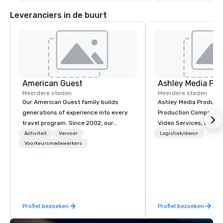
Leveranciers in de buurt
American Guest
Ashley Media Pro
Meerdere steden
Meerdere steden
Our American Guest family builds
Ashley Media Productio
generations of experience into every
Production Company p
travel program. Since 2002, our
Video Services, Event
mission has been to capture the
Traditional Video Prod
Activiteit
Vervoer
Logistiek/decor
imagination of your corporate guests
Voorkeursmedewerkers
Event AV Services
with tailored incentives, events,
meetings, and VIP travel experiences
throughout the USA and beyond. From
initial contact, through planning,
sourcing, contracting, and on-site
Profiel bezoeken
Profiel bezoeken
management, we treat your project as
if we were the client. Our personal