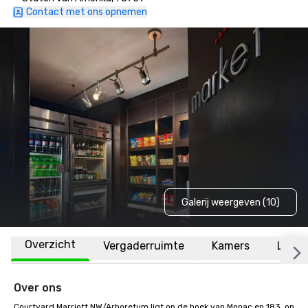
Contact met ons opnemen
Galerij weergeven (10)
Overzicht
Vergaderruimte
Kamers
Locat
Over ons
Courtyard Marriott NW/Arboretum ligt op de hoek van Mopac en 183, op 