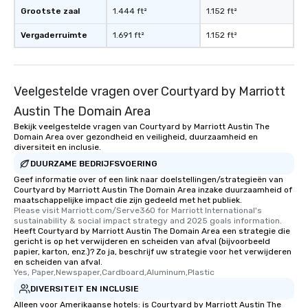
Grootste zaal
1.444 ft²
1.152 ft²
Vergaderruimte
1.691 ft²
1.152 ft²
Veelgestelde vragen over Courtyard by Marriott
Austin The Domain Area
Bekijk veelgestelde vragen van Courtyard by Marriott Austin The
Domain Area over gezondheid en veiligheid, duurzaamheid en
diversiteit en inclusie.
DUURZAME BEDRIJFSVOERING
Geef informatie over of een link naar doelstellingen/strategieën van
Courtyard by Marriott Austin The Domain Area inzake duurzaamheid of
maatschappelijke impact die zijn gedeeld met het publiek.
Please visit Marriott.com/Serve360 for Marriott International's 
sustainability & social impact strategy and 2025 goals information.
Heeft Courtyard by Marriott Austin The Domain Area een strategie die
gericht is op het verwijderen en scheiden van afval (bijvoorbeeld
papier, karton, enz.)? Zo ja, beschrijf uw strategie voor het verwijderen
en scheiden van afval.
Yes, Paper,Newspaper,Cardboard,Aluminum,Plastic
DIVERSITEIT EN INCLUSIE
Alleen voor Amerikaanse hotels: is Courtyard by Marriott Austin The