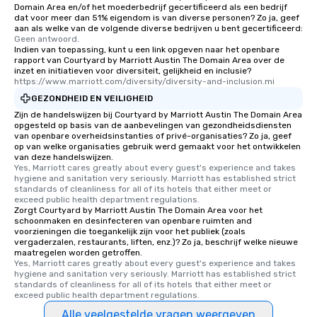
Domain Area en/of het moederbedrijf gecertificeerd als een bedrijf
dat voor meer dan 51% eigendom is van diverse personen? Zo ja, geef
aan als welke van de volgende diverse bedrijven u bent gecertificeerd:
Geen antwoord.
Indien van toepassing, kunt u een link opgeven naar het openbare
rapport van Courtyard by Marriott Austin The Domain Area over de
inzet en initiatieven voor diversiteit, gelijkheid en inclusie?
https://www.marriott.com/diversity/diversity-and-inclusion.mi
GEZONDHEID EN VEILIGHEID
Zijn de handelswijzen bij Courtyard by Marriott Austin The Domain Area
opgesteld op basis van de aanbevelingen van gezondheidsdiensten
van openbare overheidsinstanties of privé-organisaties? Zo ja, geef
op van welke organisaties gebruik werd gemaakt voor het ontwikkelen
van deze handelswijzen.
Yes, Marriott cares greatly about every guest's experience and takes 
hygiene and sanitation very seriously. Marriott has established strict 
standards of cleanliness for all of its hotels that either meet or 
exceed public health department regulations. 
Zorgt Courtyard by Marriott Austin The Domain Area voor het
schoonmaken en desinfecteren van openbare ruimten and
voorzieningen die toegankelijk zijn voor het publiek (zoals
vergaderzalen, restaurants, liften, enz.)? Zo ja, beschrijf welke nieuwe
maatregelen worden getroffen.
Yes, Marriott cares greatly about every guest's experience and takes 
hygiene and sanitation very seriously. Marriott has established strict 
standards of cleanliness for all of its hotels that either meet or 
exceed public health department regulations. 
Alle veelgestelde vragen weergeven