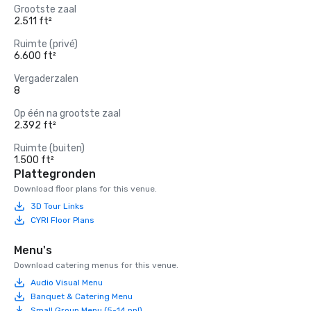
Grootste zaal
2.511 ft²
Ruimte (privé)
6.600 ft²
Vergaderzalen
8
Op één na grootste zaal
2.392 ft²
Ruimte (buiten)
1.500 ft²
Plattegronden
Download floor plans for this venue.
3D Tour Links
CYRI Floor Plans
Menu's
Download catering menus for this venue.
Audio Visual Menu
Banquet & Catering Menu
Small Group Menu (5-14 ppl)