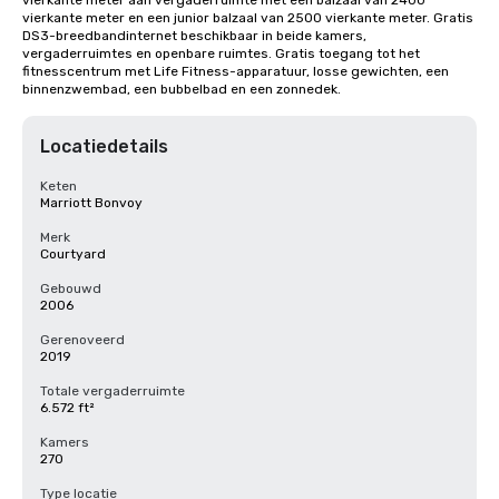
vierkante meter aan vergaderruimte met een balzaal van 2400 
vierkante meter en een junior balzaal van 2500 vierkante meter. Gratis 
DS3-breedbandinternet beschikbaar in beide kamers, 
vergaderruimtes en openbare ruimtes. Gratis toegang tot het 
fitnesscentrum met Life Fitness-apparatuur, losse gewichten, een 
binnenzwembad, een bubbelbad en een zonnedek.
Locatiedetails
Keten
Marriott Bonvoy
Merk
Courtyard
Gebouwd
2006
Gerenoveerd
2019
Totale vergaderruimte
6.572 ft²
Kamers
270
Type locatie