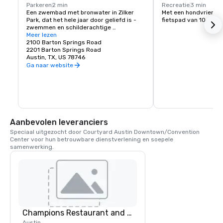
Parkeren
2 min
Recreatie
3 min
Een zwembad met bronwater in Zilker 
Met een hondvriendeli
Park, dat het hele jaar door geliefd is - 
fietspad van 10 km
zwemmen en schilderachtige 
ontspanning in de buitenlucht.
Meer lezen
2100 Barton Springs Road
2201 Barton Springs Road
Austin, TX, US 78746
Ga naar website
Aanbevolen leveranciers
Speciaal uitgezocht door Courtyard Austin Downtown/Convention 
Center voor hun betrouwbare dienstverlening en soepele 
samenwerking.
Champions Restaurant and Bar
Austin