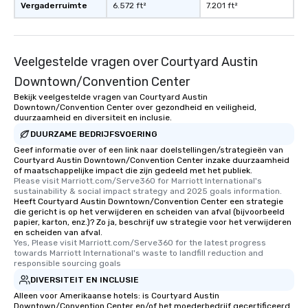
Vergaderruimte
6.572 ft²
7.201 ft²
Veelgestelde vragen over Courtyard Austin
Downtown/Convention Center
Bekijk veelgestelde vragen van Courtyard Austin
Downtown/Convention Center over gezondheid en veiligheid,
duurzaamheid en diversiteit en inclusie.
DUURZAME BEDRIJFSVOERING
Geef informatie over of een link naar doelstellingen/strategieën van
Courtyard Austin Downtown/Convention Center inzake duurzaamheid
of maatschappelijke impact die zijn gedeeld met het publiek.
Please visit Marriott.com/Serve360 for Marriott International's 
sustainability & social impact strategy and 2025 goals information.
Heeft Courtyard Austin Downtown/Convention Center een strategie
die gericht is op het verwijderen en scheiden van afval (bijvoorbeeld
papier, karton, enz.)? Zo ja, beschrijf uw strategie voor het verwijderen
en scheiden van afval.
Yes, Please visit Marriott.com/Serve360 for the latest progress 
towards Marriott International's waste to landfill reduction and 
responsible sourcing goals
DIVERSITEIT EN INCLUSIE
Alleen voor Amerikaanse hotels: is Courtyard Austin
Downtown/Convention Center en/of het moederbedrijf gecertificeerd