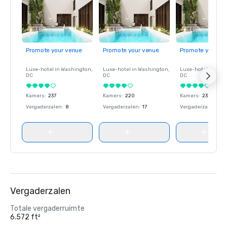
Promote your venue
Promote your venue
Promote your ve
Luxe-hotel in
Washington
,
Luxe-hotel in
Washington
,
Luxe-hotel in
Wash
DC
DC
DC
Kamers
:
237
Kamers
:
220
Kamers
:
237
Vergaderzalen
:
8
Vergaderzalen
:
17
Vergaderzalen
:
8
Vergaderzalen
Totale vergaderruimte
6.572 ft²