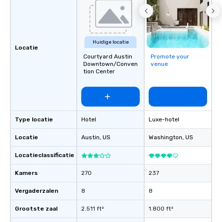
Huidige locatie
Locatie
Courtyard Austin
Promote your
Downtown/Conven
venue
tion Center
Type locatie
Hotel
Luxe-hotel
Locatie
Austin
, US
Washington
, US
Locatieclassificatie
Kamers
270
237
Vergaderzalen
8
8
Grootste zaal
2.511 ft²
1.800 ft²