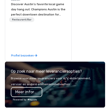
Discover Austin’s favorite local game
day hang out. Champions Austin is the
perfect downtown destination for
local craft beers and elevated, all-
Restaurant/Bar
American bar fare. Cheer on your
favorite team or cheers over late-
night cocktails- the good times start
at Champions Austin.
Profiel bezoeken
Op zoek naar meer leveranciersopties?
Browse voor meer leveranciers voor A/V, entertainment,
vervoer en andere evenementsbehoeften.
Meer informatie
Powered by