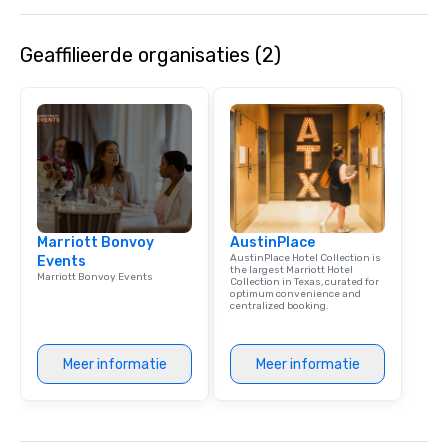
Geaffilieerde organisaties (2)
Marriott Bonvoy
AustinPlace
AustinPlace Hotel Collection is
Events
the largest Marriott Hotel
Marriott Bonvoy Events
Collection in Texas, curated for
optimum convenience and
centralized booking.
Meer informatie
Meer informatie