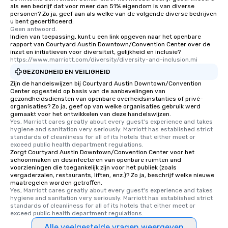
als een bedrijf dat voor meer dan 51% eigendom is van diverse
personen? Zo ja, geef aan als welke van de volgende diverse bedrijven
u bent gecertificeerd:
Geen antwoord.
Indien van toepassing, kunt u een link opgeven naar het openbare
rapport van Courtyard Austin Downtown/Convention Center over de
inzet en initiatieven voor diversiteit, gelijkheid en inclusie?
https://www.marriott.com/diversity/diversity-and-inclusion.mi
GEZONDHEID EN VEILIGHEID
Zijn de handelswijzen bij Courtyard Austin Downtown/Convention
Center opgesteld op basis van de aanbevelingen van
gezondheidsdiensten van openbare overheidsinstanties of privé-
organisaties? Zo ja, geef op van welke organisaties gebruik werd
gemaakt voor het ontwikkelen van deze handelswijzen.
Yes, Marriott cares greatly about every guest's experience and takes 
hygiene and sanitation very seriously. Marriott has established strict 
standards of cleanliness for all of its hotels that either meet or 
exceed public health department regulations. 
Zorgt Courtyard Austin Downtown/Convention Center voor het
schoonmaken en desinfecteren van openbare ruimten and
voorzieningen die toegankelijk zijn voor het publiek (zoals
vergaderzalen, restaurants, liften, enz.)? Zo ja, beschrijf welke nieuwe
maatregelen worden getroffen.
Yes, Marriott cares greatly about every guest's experience and takes 
hygiene and sanitation very seriously. Marriott has established strict 
standards of cleanliness for all of its hotels that either meet or 
exceed public health department regulations. 
Alle veelgestelde vragen weergeven