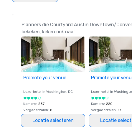
Planners die Courtyard Austin Downtown/Conven
bekeken, keken ook naar
Promote your venue
Promote your venu
Luxe-hotel in
Washington
, DC
Luxe-hotel in
Washingt
Kamers
:
237
Kamers
:
220
Vergaderzalen
:
8
Vergaderzalen
:
17
Locatie selecteren
Locatie selec