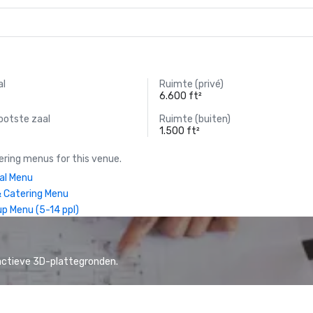
al
Ruimte (privé)
6.600 ft²
ootste zaal
Ruimte (buiten)
1.500 ft²
ring menus for this venue.
ual Menu
 Catering Menu
p Menu (5-14 ppl)
actieve 3D-plattegronden.