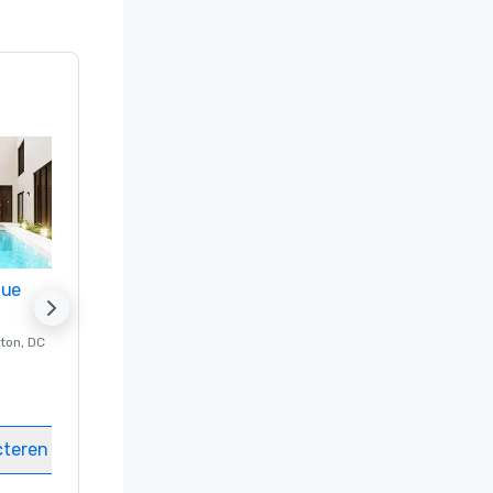
nue
Promote your venue
ton
, DC
Luxe-hotel in
Washington
, DC
Kamers
:
237
Vergaderzalen
:
8
cteren
Locatie selecteren