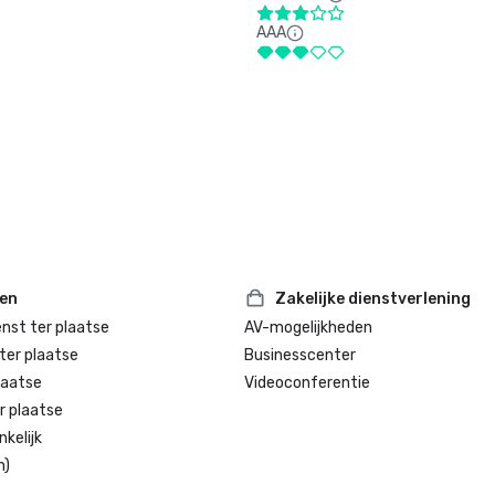
AAA
ten
Zakelijke dienstverlening
enst ter plaatse
AV-mogelijkheden
ter plaatse
Businesscenter
laatse
Videoconferentie
r plaatse
kelijk
n)