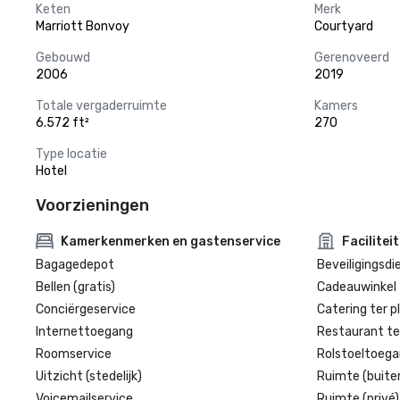
Keten
Merk
Marriott Bonvoy
Courtyard
Gebouwd
Gerenoveerd
2006
2019
Totale vergaderruimte
Kamers
6.572 ft²
270
Type locatie
Hotel
Voorzieningen
Kamerkenmerken en gastenservice
Facilitei
Bagagedepot
Beveiligingsdi
Bellen (gratis)
Cadeauwinkel 
Conciërgeservice
Catering ter p
Internettoegang
Restaurant te
Roomservice
Rolstoeltoegan
Uitzicht (stedelijk)
Ruimte (buite
Voicemailservice
Ruimte (privé)