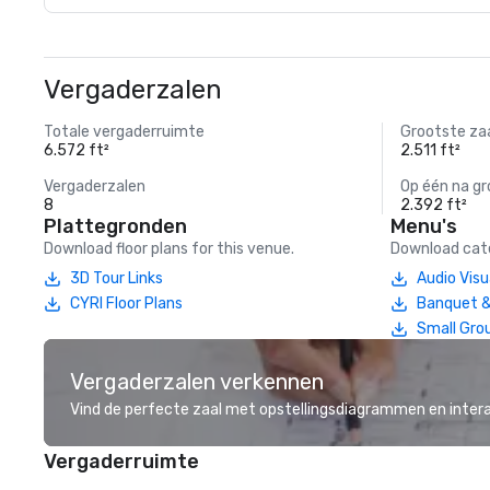
Vergaderzalen
Totale vergaderruimte
Grootste za
6.572 ft²
2.511 ft²
Vergaderzalen
Op één na gr
8
2.392 ft²
Plattegronden
Menu's
Download floor plans for this venue.
Download cate
3D Tour Links
Audio Vis
CYRI Floor Plans
Banquet &
Small Grou
Vergaderzalen verkennen
Vind de perfecte zaal met opstellingsdiagrammen en inter
Vergaderruimte