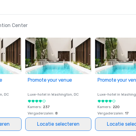
tion Center
e
Promote your venue
Promote your ve
on
, DC
Luxe-hotel in
Washington
, DC
Luxe-hotel in
Washing
Kamers
:
237
Kamers
:
220
Vergaderzalen
:
8
Vergaderzalen
:
17
teren
Locatie selecteren
Locatie sele