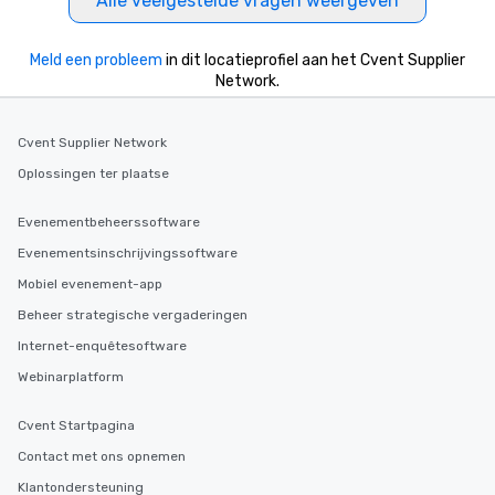
Alle veelgestelde vragen weergeven
selected dishes are curated to our
high standards to ensure they will
Meld een probleem
in dit locatieprofiel aan het Cvent Supplier
delight any palate. Tours Available
Network.
from Day to Night With any corporate
group experience, booking flexibility is
key. Whether you desire a tour during
Cvent Supplier Network
business hours or early evening right
Oplossingen ter plaatse
after work, we can coordinate with
you to provide options that fit your
Evenementbeheerssoftware
needs. Go for as Long or as Short as
Evenementsinschrijvingssoftware
You Like Along with flexible
scheduling, Lip Smacking Foodie
Mobiel evenement-app
Tours also provides a range of tour
Beheer strategische vergaderingen
durations. Our shortest tour is about
Internet-enquêtesoftware
2.5 hours; our longest is about 5
hours, with optional add-ons and
Webinarplatform
incentives.
Cvent Startpagina
Contact met ons opnemen
Klantondersteuning