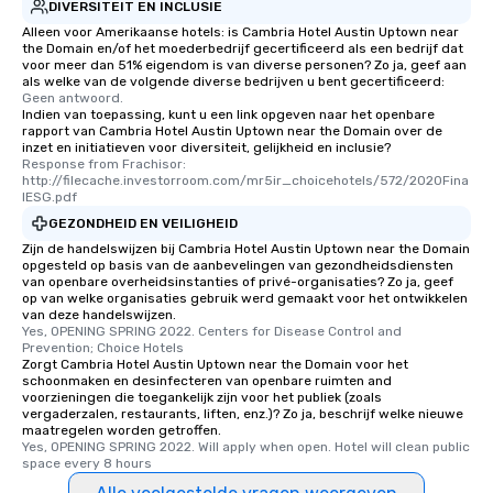
DIVERSITEIT EN INCLUSIE
networking opportunities before
heading to the next place on your tour
Alleen voor Amerikaanse hotels: is Cambria Hotel Austin Uptown near
the Domain en/of het moederbedrijf gecertificeerd als een bedrijf dat
itinerary. You Get a Dinner and a Show
voor meer dan 51% eigendom is van diverse personen? Zo ja, geef aan
Our tours offer an exquisite feast plus
als welke van de volgende diverse bedrijven u bent gecertificeerd:
Geen antwoord.
entertainment. All tours include a
Indien van toepassing, kunt u een link opgeven naar het openbare
knowledgeable, professional guide
rapport van Cambria Hotel Austin Uptown near the Domain over de
who leads the group on a walking tour,
inzet en initiatieven voor diversiteit, gelijkheid en inclusie?
Response from Frachisor: 
offering engaging tidbits and
http://filecache.investorroom.com/mr5ir_choicehotels/572/2020Fina
fascinating stories. Several other
lESG.pdf
interactive experiences are included
GEZONDHEID EN VEILIGHEID
along the way exclusively to our tours,
Zijn de handelswijzen bij Cambria Hotel Austin Uptown near the Domain
ensuring there is never a dull moment.
opgesteld op basis van de aanbevelingen van gezondheidsdiensten
van openbare overheidsinstanties of privé-organisaties? Zo ja, geef
Different Types of Cuisine Our
op van welke organisaties gebruik werd gemaakt voor het ontwikkelen
experiences offer the ability to enjoy
van deze handelswijzen.
several renowned restaurants in one
Yes, OPENING SPRING 2022. Centers for Disease Control and 
Prevention; Choice Hotels
convenient outing, including ones you
Zorgt Cambria Hotel Austin Uptown near the Domain voor het
and your guests might not have
schoonmaken en desinfecteren van openbare ruimten and
voorzieningen die toegankelijk zijn voor het publiek (zoals
discovered otherwise on your own or
vergaderzalen, restaurants, liften, enz.)? Zo ja, beschrijf welke nieuwe
at a typical corporate dinner. We offer
maatregelen worden getroffen.
a way to try some of the finest spots
Yes, OPENING SPRING 2022. Will apply when open. Hotel will clean public 
space every 8 hours
in the city and dive into various
cuisines and dishes. All the pre-