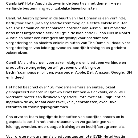
Cambria® Hotel Austin Uptown in de buurt van het domein — een 
verfijnde bestemming voor zakelijke bijeenkomsten

CamBriA Austin Uptown in de buurt van The Domain is een verfijnde, 
bedrijfsvriendelijke vergaderbestemming op slechts enkele minuten 
van The Domain en de technische corridor van Austin. Ons moderne 
hotel met uitgebreide service ligt in de bloeiende Silicon Hills in Noord-
Austin en biedt een rustigere omgeving voor productieve 
vergaderingen op slechts enkele minuten van The Domain, ideaal voor 
vergaderingen van leidinggevenden, bedrijfstrainingen en gerichte 
zakenreizen.

CamBriA is ontworpen voor zakenreizigers en biedt een verfijnde en 
productieve omgeving terwijl groepen dicht bij grote 
bedrijfscampussen blijven, waaronder Apple, Dell, Amazon, Google, IBM 
en Indeed.

Het hotel beschikt over 135 moderne kamers en suites, lokaal 
geïnspireerd dineren in Uptown Craft Kitchen & Cocktails, en 6.500 
vierkante meter aan flexibele vergaderruimte met natuurlijk licht en 
ingebouwde AV, ideaal voor zakelijke bijeenkomsten, executive 
retraites en trainingsprogramma's.

Ons ervaren team begrijpt de behoeften van bedrijfsplanners en is 
gespecialiseerd in het ondersteunen van vergaderingen van 
leidinggevenden, meerdaagse trainingen en bedrijfsprogramma's.

Voor grotere programma's biedt ons zusterhotel EVEN Hotel Austin 