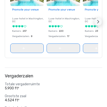
Promote your venue
Promote your venue
Promote your ve
Luxe-hotel in
Washington
,
Luxe-hotel in
Washington
,
Luxe-hotel in
Wash
DC
DC
DC
Kamers
:
237
Kamers
:
220
Kamers
:
237
Vergaderzalen
:
8
Vergaderzalen
:
17
Vergaderzalen
:
8
Vergaderzalen
Totale vergaderruimte
5.900 ft²
Grootste zaal
4.524 ft²