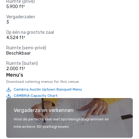
Ruimte (privé)
5.900 ft²
Vergaderzalen
3
Op één na grootste zaal
4.524 ft²
Ruimte (semi-privé)
Beschikbaar
Ruimte (buiten)
2.000 ft²
Menu's
Download catering menus for this venue.
Cambria Austin Uptown Banquet Menu
CAMBRiA Capacity Chart
Vergaderzalen verkennen
Vind de perfecte zaal met opstellingsdiagrammen en
interactieve 3D-plattegronden.