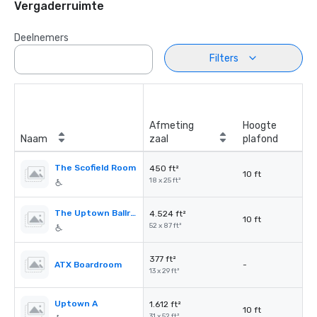
Vergaderruimte
Deelnemers
Filters
Afmeting
Hoogte
Naam
zaal
plafond
The Scofield Room
450 ft²
10 ft
18 x 25 ft²
The Uptown Ballroom
4.524 ft²
10 ft
52 x 87 ft²
377 ft²
ATX Boardroom
-
13 x 29 ft²
Uptown A
1.612 ft²
10 ft
31 x 52 ft²