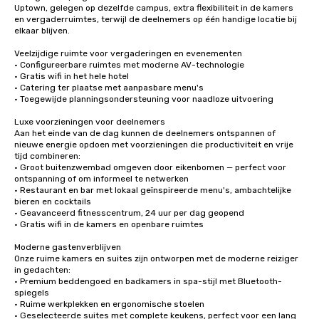
Uptown, gelegen op dezelfde campus, extra flexibiliteit in de kamers 
en vergaderruimtes, terwijl de deelnemers op één handige locatie bij 
elkaar blijven.

Veelzijdige ruimte voor vergaderingen en evenementen

• Configureerbare ruimtes met moderne AV-technologie

• Gratis wifi in het hele hotel

• Catering ter plaatse met aanpasbare menu's

• Toegewijde planningsondersteuning voor naadloze uitvoering

Luxe voorzieningen voor deelnemers

Aan het einde van de dag kunnen de deelnemers ontspannen of 
nieuwe energie opdoen met voorzieningen die productiviteit en vrije 
tijd combineren:

• Groot buitenzwembad omgeven door eikenbomen — perfect voor 
ontspanning of om informeel te netwerken

• Restaurant en bar met lokaal geïnspireerde menu's, ambachtelijke 
bieren en cocktails

• Geavanceerd fitnesscentrum, 24 uur per dag geopend

• Gratis wifi in de kamers en openbare ruimtes

Moderne gastenverblijven

Onze ruime kamers en suites zijn ontworpen met de moderne reiziger 
in gedachten:

• Premium beddengoed en badkamers in spa-stijl met Bluetooth-
spiegels

• Ruime werkplekken en ergonomische stoelen

• Geselecteerde suites met complete keukens, perfect voor een lang 