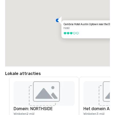
Vanaf de I-35 in noordelijke richting neemt u afrit 245 Howard Lane. 
Linksaf op Howard Lane, rechtsaf op de TX-1 Loop/Mopac serviceweg 
rechtsaf bij de tweede rit voorbij Scofield Ridge Pkwy en sla linksaf 
naar CamBriA Entrance.
Cambria Hotel Austin Uptown near the Doma
Hotel
3 van 5
Lokale attracties
Domein: NORTHSIDE
Het domein Aus
Winkelen
2 mijl
Winkelen
3 mijl