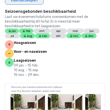
Kalenderbekijken
Seizoensgebonden beschikbaarheid
Laat uw evenementsdatums overeenkomen met de
beschikbaarheid bij dit hotel. Er is meestal meer
beschikbaarheid in het laagseizoen.
jan
feb
mrt
apr
mei
jun
jul
aug
sep
okt
nov
dec
Hoogseizoen
Voor- en naseizoen
Laagseizoen
09 jan. - 15 feb.
15 aug. - 15 sep.
15 nov. - 29 dec.
Planners die Cambria Hotel Austin Uptown
near the Domain bekeken, keken ook naar