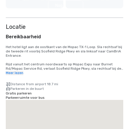
Nog 3
weergeven
Locatie
Bereikbaarheid
Het hotel ligt aan de oostkant van de Mopac TX-1 Loop. Sla rechtsaf bij 
de tweede rit voorbij Scofield Ridge Pkwy en sla linksaf naar CamBriA 
Entrance. 

Rijd vanuit het centrum noordwaarts op Mopac Expy naar Burnet 
Rd/Mopac Service Rd, verlaat Scofield Ridge Pkwy, sla rechtsaf bij de 
tweede rit voorbij Scofield Ridge Pkwy en sla linksaf naar CamBriA 
Meer lezen
Entrance. 

Distance from airport 18.7 mi
Van luchthaven TX-71 W naar US-183N naar TX-1 Loop/Mopac. Vanaf de 
Parkeren in de buurt
TX-1 Loop/Mopac verlaat u Scofield Ridge Pkwy, slaat u rechtsaf bij de 
Gratis parkeren
tweede rit voorbij Scofield Ridge Pkwy en slaat u linksaf naar CamBriA 
Parkeerruimte voor bus
Entrance. 

Vanaf de I-35 vanuit het zuiden neemt u afrit 246 Howard Lane. 
SH1825/Pflugerville. Rechts op Howard Lane, rechtsaf op de TX-1 
Loop/Mopac serviceweg rechtsaf bij de tweede rit voorbij Scofield 
Ridge Pkwy en sla linksaf naar CamBriA Entrance. 
