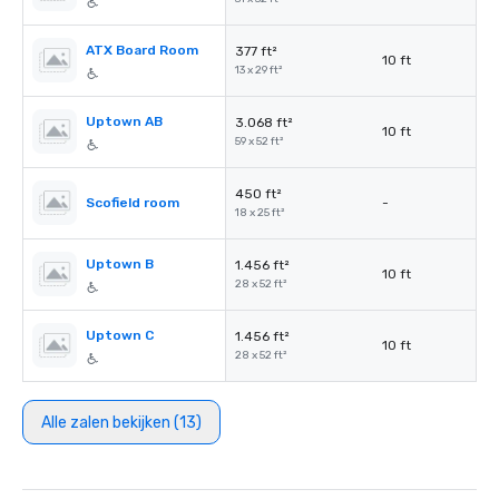
ATX Board Room
377 ft²
10 ft
13 x 29 ft²
Uptown AB
3.068 ft²
10 ft
59 x 52 ft²
450 ft²
Scofield room
-
18 x 25 ft²
Uptown B
1.456 ft²
10 ft
28 x 52 ft²
Uptown C
1.456 ft²
10 ft
28 x 52 ft²
Alle zalen bekijken (13)