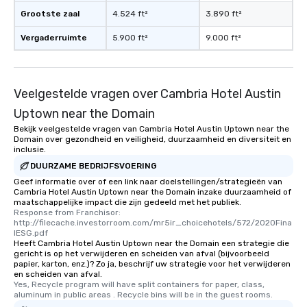
as well as an event photographer. And
Grootste zaal
4.524 ft²
3.890 ft²
for groups that desire an extra luxe
Vergaderruimte
experience, we can also arrange for
5.900 ft²
9.000 ft²
an evening helicopter ride over the
glittering lights of The Strip. A
Memorable Experience for All Lip
Veelgestelde vragen over Cambria Hotel Austin
Smacking Foodie Tours offers a way
to gather and dine that few have
Uptown near the Domain
experienced, and all are sure to
Bekijk veelgestelde vragen van Cambria Hotel Austin Uptown near the
remember. Our one-of-a-kind tours
Domain over gezondheid en veiligheid, duurzaamheid en diversiteit en
inclusie.
are special, from the first stop to the
DUURZAME BEDRIJFSVOERING
last. It’s an experience that attendees
Geef informatie over of een link naar doelstellingen/strategieën van
will reminisce about long after they
Cambria Hotel Austin Uptown near the Domain inzake duurzaamheid of
leave. Location, Location, Location
maatschappelijke impact die zijn gedeeld met het publiek.
One of the best reasons to book is the
Response from Franchisor: 
http://filecache.investorroom.com/mr5ir_choicehotels/572/2020Fina
convenient and efficient way the
lESG.pdf
experience is designed. All
Heeft Cambria Hotel Austin Uptown near the Domain een strategie die
gericht is op het verwijderen en scheiden van afval (bijvoorbeeld
restaurants are within an easy
papier, karton, enz.)? Zo ja, beschrijf uw strategie voor het verwijderen
walking distance of each other. The
en scheiden van afval.
short stroll allows your group
Yes, Recycle program will have split containers for paper, class, 
aluminum in public areas . Recycle bins will be in the guest rooms.
members a chance to engage in prime