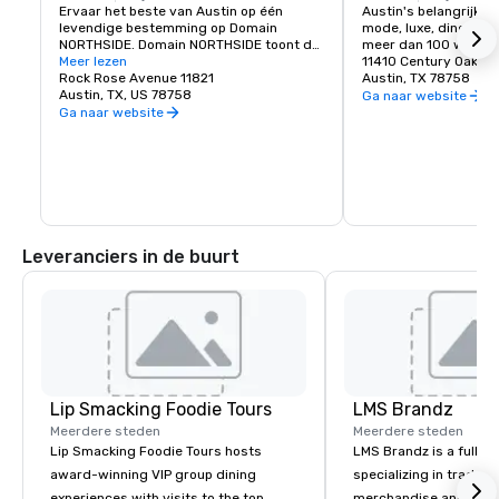
Ervaar het beste van Austin op één 
Austin's belangrijks
levendige bestemming op Domain 
mode, luxe, dineren e
NORTHSIDE. Domain NORTHSIDE toont de 
meer dan 100 winkels
unieke creatieve geest van de stad en 
Meer lezen
11410 Century Oaks T
nodigt bezoekers uit om de dag en nacht 
Rock Rose Avenue 11821
Austin, TX 78758
door te brengen met het verkennen van 
Austin, TX, US 78758
Ga naar website
stijlvolle winkels, te genieten van 
Ga naar website
uitzonderlijke restaurants, te genieten 
van het levendige uitgaansgebied Rock 
Rose en te ontspannen in twee gastvrije 
hotels op het terrein.
Leveranciers in de buurt
Lip Smacking Foodie Tours
LMS Brandz
Meerdere steden
Meerdere steden
Lip Smacking Foodie Tours hosts
LMS Brandz is a full-s
award-winning VIP group dining
specializing in trade 
experiences with visits to the top
merchandise and muc