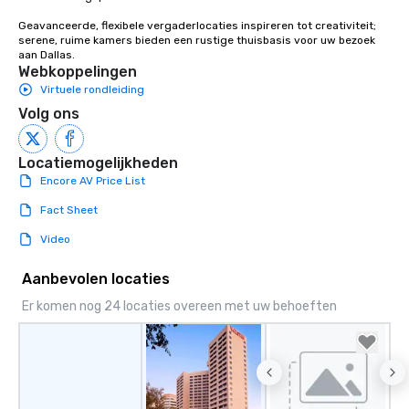
Stress-Free Booking 
Geavanceerde, flexibele vergaderlocaties inspireren tot creativiteit; 
a tour is stress-free a
serene, ruime kamers bieden een rustige thuisbasis voor uw bezoek 
enjoy the company of 
aan Dallas.
more easily. You’ll tak
Webkoppelingen
knowing that everythin
Virtuele rondleiding
of from the moment the
Volg ons
booked to the minute i
Since the menu is alre
Locatiemogelijkheden
have nothing to worry 
Encore AV Price List
remember to submit ah
date any dietary restr
Fact Sheet
allergies for anyone in
Feel Like a VIP at Each
Video
Smacking Foodie Tours
Aanbevolen locaties
group members never 
about waiting in line to
Er komen nog 24 locaties overeen met uw behoeften
restaurant or being sh
than desirable table. O
everyone is treated lik
immediate seating upon
What’s more, your gro