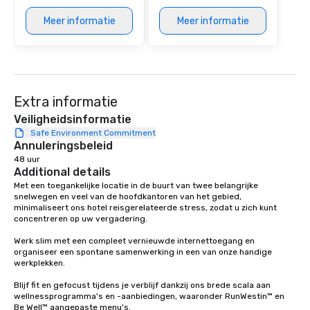
at various stops. Build Your Network
Meer informatie
Meer informatie
Our exclusive experien
ultimate networking op
a typical sit-down dinn
to engage the person t
right of you. Because 
Extra informatie
place at multiple resta
walking in between, th
Veiligheidsinformatie
countless opportunitie
Safe Environment Commitment
with different people 
Annuleringsbeleid
down at each venue a
48 uur
Additional details
traverse along the way
Met een toegankelijke locatie in de buurt van twee belangrijke 
experiences not only 
snelwegen en veel van de hoofdkantoren van het gebied, 
ways to network, but a
minimaliseert ons hotel reisgerelateerde stress, zodat u zich kunt 
way to do so. Large Groups Welcome
concentreren op uw vergadering.

Lip Smacking Foodie To
Werk slim met een compleet vernieuwde internettoegang en 
groups, small or large.
organiseer een spontane samenwerking in een van onze handige 
experiences can acc
werkplekken.

groups from as few as
Blijf fit en gefocust tijdens je verblijf dankzij ons brede scala aan 
as 500 guests, making
wellnessprogramma's en -aanbiedingen, waaronder RunWestin™ en 
choice for any corpora
Be Well™ aangepaste menu's.
