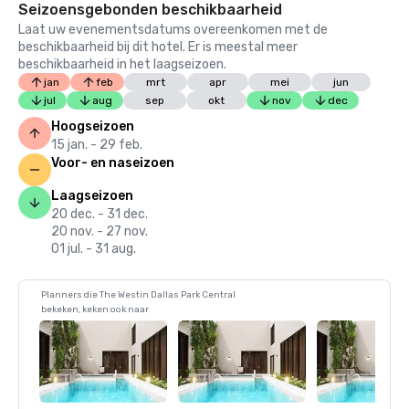
Seizoensgebonden beschikbaarheid
Laat uw evenementsdatums overeenkomen met de
beschikbaarheid bij dit hotel. Er is meestal meer
beschikbaarheid in het laagseizoen.
jan
feb
mrt
apr
mei
jun
jul
aug
sep
okt
nov
dec
Hoogseizoen
15 jan. - 29 feb.
Voor- en naseizoen
Laagseizoen
20 dec. - 31 dec.
20 nov. - 27 nov.
01 jul. - 31 aug.
Planners die The Westin Dallas Park Central
bekeken, keken ook naar