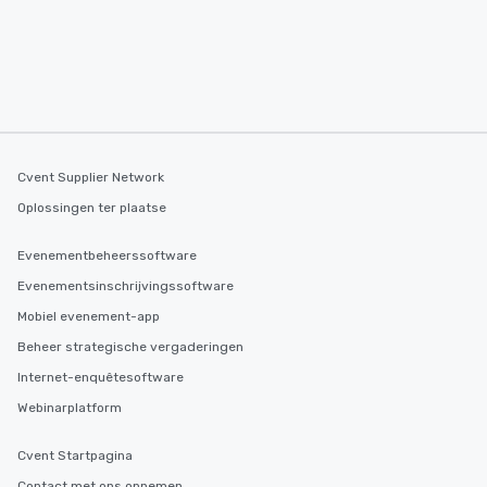
2.5 hours; our longest 
hours, with optional 
incentives.
Cvent Supplier Network
Oplossingen ter plaatse
Evenementbeheerssoftware
Evenementsinschrijvingssoftware
Mobiel evenement-app
Beheer strategische vergaderingen
Internet-enquêtesoftware
Webinarplatform
Cvent Startpagina
Contact met ons opnemen