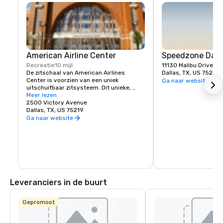
American Airline Center
Speedzone Dall
Recreatie
10 mijl
11130 Malibu Drive
De zitschaal van American Airlines 
Dallas, TX, US 75229
Center is voorzien van een uniek 
Ga naar website
uitschuifbaar zitsysteem. Dit unieke, 
gepatenteerde ontwerp verkort de 
Meer lezen
conversietijd tussen hockey- en 
2500 Victory Avenue
basketbalvloerconfiguraties. Het 
Dallas, TX, US 75219
resultaat zijn geweldige zichtlijnen voor 
Ga naar website
basketbal- en hockeyfans aan de noord- 
en zuidkant.
Leveranciers in de buurt
Gepromoot