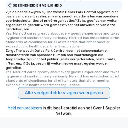
convenient outing, inc
GEZONDHEID EN VEILIGHEID
and your guests might
Zijn de handelswijzen bij The Westin Dallas Park Central opgesteld op
discovered otherwise 
basis van de aanbevelingen van gezondheidsdiensten van openbare
overheidsinstanties of privé-organisaties? Zo ja, geef op van welke
at a typical corporate 
organisaties gebruik werd gemaakt voor het ontwikkelen van deze
a way to try some of t
handelswijzen.
in the city and dive in
Yes, Marriott cares greatly about every guest's experience and takes 
hygiene and sanitation very seriously. Marriott has established strict 
cuisines and dishes. Al
standards of cleanliness for all of its hotels that either meet or 
selected dishes are cu
exceed public health department regulations. 
Zorgt The Westin Dallas Park Central voor het schoonmaken en
high standards to ensu
desinfecteren van openbare ruimten and voorzieningen die
delight any palate. Tours Available
toegankelijk zijn voor het publiek (zoals vergaderzalen, restaurants,
from Day to Night With
liften, enz.)? Zo ja, beschrijf welke nieuwe maatregelen worden
getroffen.
group experience, bookin
Yes, Marriott cares greatly about every guest's experience and takes 
key. Whether you desir
hygiene and sanitation very seriously. Marriott has established strict 
standards of cleanliness for all of its hotels that either meet or 
business hours or earl
exceed public health department regulations. 
after work, we can coo
Alle veelgestelde vragen weergeven
you to provide options 
needs. Go for as Long or as Short as
You Like Along with fle
Meld een probleem
in dit locatieprofiel aan het Cvent Supplier
scheduling, Lip Smack
Network.
Tours also provides a 
durations. Our shortes