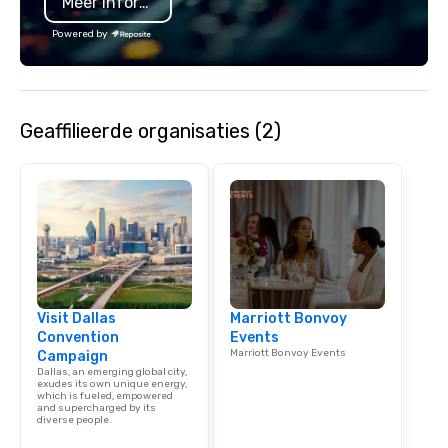
Meer informatie
specializing in escort
with utmost care, who
Powered by
each experience with 
engaging information 
Lip Smacking Foodie T
entertaining activity 
Geaffilieerde organisaties (2)
dining experience meld
that are sure to add ne
meeting events, from 
team building. All-Inclusive Group
Dining When meeting p
corporate group event
Smacking Foodie Tours,
group is assured a top
experience with three 
Visit Dallas
Marriott Bonvoy
signature dishes at ea
Convention
Events
Our affordable tours a
Marriott Bonvoy Events
Campaign
person with tax and gr
Dallas, an emerging global city,
included. The only thi
exudes its own unique energy,
which is fueled, empowered
are drinks. However, 
and supercharged by its
diverse people.
package upgrade is ava
provides guests a sign