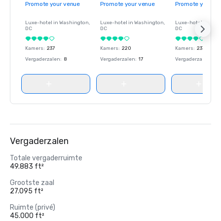
Promote your venue
Promote your venue
Promote your ve
Luxe-hotel in
Washington
,
Luxe-hotel in
Washington
,
Luxe-hotel in
Wash
DC
DC
DC
Kamers
:
237
Kamers
:
220
Kamers
:
237
Vergaderzalen
:
8
Vergaderzalen
:
17
Vergaderzalen
:
8
Vergaderzalen
Totale vergaderruimte
49.883 ft²
Grootste zaal
27.095 ft²
Ruimte (privé)
45.000 ft²