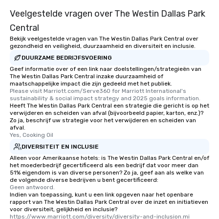
convenient and efficie
Veelgestelde vragen over The Westin Dallas Park
experience is designed
Central
restaurants are within
Bekijk veelgestelde vragen van The Westin Dallas Park Central over
walking distance of ea
gezondheid en veiligheid, duurzaamheid en diversiteit en inclusie.
short stroll allows you
DUURZAME BEDRIJFSVOERING
members a chance to 
Geef informatie over of een link naar doelstellingen/strategieën van
networking opportunit
The Westin Dallas Park Central inzake duurzaamheid of
heading to the next pl
maatschappelijke impact die zijn gedeeld met het publiek.
itinerary. You Get a Dinner and a Show
Please visit Marriott.com/Serve360 for Marriott International's 
sustainability & social impact strategy and 2025 goals information.
Our tours offer an exqu
Heeft The Westin Dallas Park Central een strategie die gericht is op het
entertainment. All tour
verwijderen en scheiden van afval (bijvoorbeeld papier, karton, enz.)?
Zo ja, beschrijf uw strategie voor het verwijderen en scheiden van
knowledgeable, profes
afval.
who leads the group on
Yes, Cooking Oil
offering engaging tidb
DIVERSITEIT EN INCLUSIE
fascinating stories. S
Alleen voor Amerikaanse hotels: is The Westin Dallas Park Central en/of
interactive experience
het moederbedrijf gecertificeerd als een bedrijf dat voor meer dan
along the way exclusive
51% eigendom is van diverse personen? Zo ja, geef aan als welke van
de volgende diverse bedrijven u bent gecertificeerd:
ensuring there is neve
Geen antwoord.
Different Types of Cuis
Indien van toepassing, kunt u een link opgeven naar het openbare
rapport van The Westin Dallas Park Central over de inzet en initiatieven
experiences offer the a
voor diversiteit, gelijkheid en inclusie?
several renowned rest
https://www.marriott.com/diversity/diversity-and-inclusion.mi