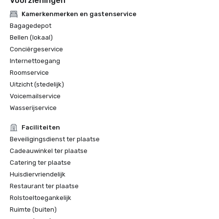
Voorzieningen
Food & Wine Magazine - Inclusief Midnight Rambler als een 
van de 15 beste hotelbars in de VS

Kamerkenmerken en gastenservice
Bagagedepot
Bij de Tales of the Cocktail Spirited Awards stond Midnight 
Bellen (lokaal)
Conciërgeservice
Internettoegang
Roomservice
Uitzicht (stedelijk)
Voicemailservice
Wasserijservice
Faciliteiten
Beveiligingsdienst ter plaatse
Cadeauwinkel ter plaatse
Catering ter plaatse
Huisdiervriendelijk
Restaurant ter plaatse
Rolstoeltoegankelijk
Ruimte (buiten)