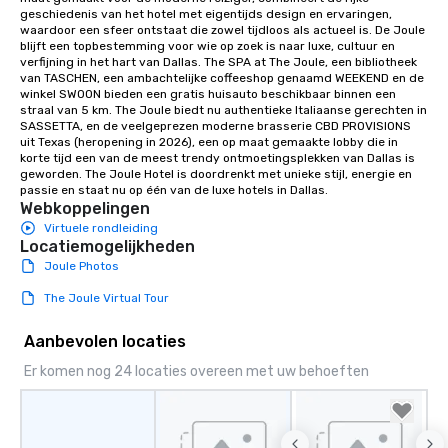
geschiedenis van het hotel met eigentijds design en ervaringen, 
waardoor een sfeer ontstaat die zowel tijdloos als actueel is. De Joule 
blijft een topbestemming voor wie op zoek is naar luxe, cultuur en 
verfijning in het hart van Dallas. The SPA at The Joule, een bibliotheek 
van TASCHEN, een ambachtelijke coffeeshop genaamd WEEKEND en de 
winkel SWOON bieden een gratis huisauto beschikbaar binnen een 
straal van 5 km. The Joule biedt nu authentieke Italiaanse gerechten in 
SASSETTA, en de veelgeprezen moderne brasserie CBD PROVISIONS 
uit Texas (heropening in 2026), een op maat gemaakte lobby die in 
korte tijd een van de meest trendy ontmoetingsplekken van Dallas is 
geworden. The Joule Hotel is doordrenkt met unieke stijl, energie en 
passie en staat nu op één van de luxe hotels in Dallas.
Webkoppelingen
Virtuele rondleiding
Locatiemogelijkheden
Joule Photos
The Joule Virtual Tour
Aanbevolen locaties
Er komen nog 24 locaties overeen met uw behoeften