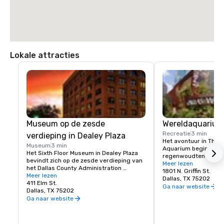
Lokale attracties
Museum op de zesde
Wereldaquarium 
Recreatie
3 min
verdieping in Dealey Plaza
Het avontuur in The D
Museum
3 min
Aquarium begint op d
Het Sixth Floor Museum in Dealey Plaza 
regenwoudtentoonstel
bevindt zich op de zesde verdieping van 
exotische vogels, zo
Meer lezen
het Dallas County Administration 
Rock en vele soorten t
1801 N. Griffin St.
Building. Het museum onderzoekt het 
Meer lezen
Rondom loungen twee
Dallas, TX 75202
leven, de tijd, de dood en de 
411 Elm St.
drietenige luiaards. 
Ga naar website
nalatenschap van president John F. 
Dallas, TX 75202
maken deel uit van de
Kennedy
Ga naar website
natuurbeschermingspr
zwartvoetige en blauw
zwemmen terwijl gast
buitententoonstelling