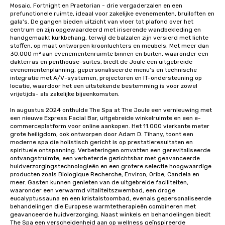
Mosaic, Fortnight en Praetorian - drie vergaderzalen en een 
prefunctionele ruimte, ideaal voor zakelijke evenementen, bruiloften en 
gala's. De gangen bieden uitzicht van vloer tot plafond over het 
centrum en zijn opgewaardeerd met iriserende wandbekleding en 
handgemaakt kurkbehang, terwijl de balzalen zijn versierd met lichte 
stoffen, op maat ontworpen kroonluchters en meubels. Met meer dan 
30.000 m² aan evenementenruimte binnen en buiten, waaronder een 
dakterras en penthouse-suites, biedt de Joule een uitgebreide 
evenementenplanning, gepersonaliseerde menu's en technische 
integratie met A/V-systemen, projectoren en IT-ondersteuning op 
locatie, waardoor het een uitstekende bestemming is voor zowel 
vrijetijds- als zakelijke bijeenkomsten. 

In augustus 2024 onthulde The Spa at The Joule een vernieuwing met 
een nieuwe Express Facial Bar, uitgebreide winkelruimte en een e-
commerceplatform voor online aankopen. Het 11.000 vierkante meter 
grote heiligdom, ook ontworpen door Adam D. Tihany, toont een 
moderne spa die holistisch gericht is op prestatieresultaten en 
spirituele ontspanning. Verbeteringen omvatten een gerevitaliseerde 
ontvangstruimte, een verbeterde gezichtsbar met geavanceerde 
huidverzorgingstechnologieën en een grotere selectie hoogwaardige 
producten zoals Biologique Recherche, Environ, Oribe, Candela en 
meer. Gasten kunnen genieten van de uitgebreide faciliteiten, 
waaronder een verwarmd vitaliteitszwembad, een droge 
eucalyptussauna en een kristalstoombad, evenals gepersonaliseerde 
behandelingen die Europese warmtetherapieën combineren met 
geavanceerde huidverzorging. Naast winkels en behandelingen biedt 
The Spa een verscheidenheid aan op wellness geïnspireerde 