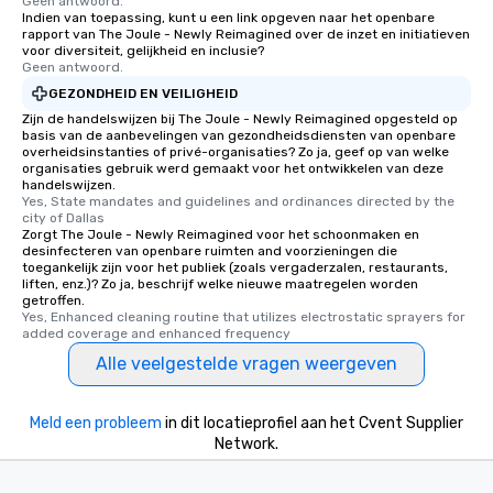
Geen antwoord.
Indien van toepassing, kunt u een link opgeven naar het openbare
rapport van The Joule - Newly Reimagined over de inzet en initiatieven
voor diversiteit, gelijkheid en inclusie?
Geen antwoord.
GEZONDHEID EN VEILIGHEID
Zijn de handelswijzen bij The Joule - Newly Reimagined opgesteld op
basis van de aanbevelingen van gezondheidsdiensten van openbare
overheidsinstanties of privé-organisaties? Zo ja, geef op van welke
organisaties gebruik werd gemaakt voor het ontwikkelen van deze
handelswijzen.
Yes, State mandates and guidelines and ordinances directed by the 
city of Dallas
Zorgt The Joule - Newly Reimagined voor het schoonmaken en
desinfecteren van openbare ruimten and voorzieningen die
toegankelijk zijn voor het publiek (zoals vergaderzalen, restaurants,
liften, enz.)? Zo ja, beschrijf welke nieuwe maatregelen worden
getroffen.
Yes, Enhanced cleaning routine that utilizes electrostatic sprayers for 
added coverage and enhanced frequency
Alle veelgestelde vragen weergeven
Meld een probleem
in dit locatieprofiel aan het Cvent Supplier
Network.