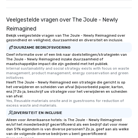
Veelgestelde vragen over The Joule - Newly
Reimagined
Bekijk veelgestelde vragen van The Joule - Newly Reimagined over
gezondheid en veiligheid, duurzaamheid en diversiteit en inclusie.
DUURZAME BEDRIJFSVOERING
Geef informatie over of een link naar doelstellingen/strategieën van
The Joule - Newly Reimagined inzake duurzaamheid of
maatschappelijke impact die zijn gedeeld met het publiek.
Internal sustainability and social strategy exists with focus on waste 
management, product management, energy conservation and green 
initiatives
Heeft The Joule - Newly Reimagined een strategie die gericht is op
het verwijderen en scheiden van afval (bijvoorbeeld papier, karton,
enz.)? Zo ja, beschrijf uw strategie voor het verwijderen en scheiden
van afval.
Yes, Reusable materials onsite and in guestrooms for reduction of 
excess waste and materials.
DIVERSITEIT EN INCLUSIE
Alleen voor Amerikaanse hotels: is The Joule - Newly Reimagined
en/of het moederbedrijf gecertificeerd als een bedrijf dat voor meer
dan 51% eigendom is van diverse personen? Zo ja, geef aan als welke
van de volgende diverse bedrijven u bent gecertificeerd: