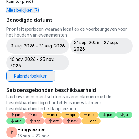
Ruimte (privé)
Alles bekijken (7)
Benodigde datums
Prioriteitsperioden waaraan locaties de voorkeur geven voor
het houden van evenementen
21 sep. 2026 - 27 sep.
9 aug. 2026 - 31 aug. 2026
2026
16 nov. 2026 - 25 nov.
2026
Kalenderbekijken
Seizoensgebonden beschikbaarheid
Laat uw evenementsdatums overeenkomen met de
beschikbaarheid bij dit hotel. Er is meestal meer
beschikbaarheid in het laagseizoen.
jan
feb
mrt
apr
mei
jun
jul
aug
sep
okt
nov
dec
Hoogseizoen
13 sep. - 22 nov.