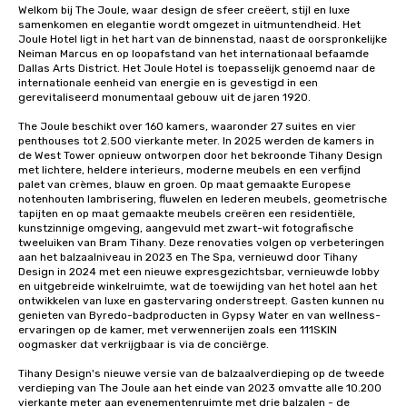
Welkom bij The Joule, waar design de sfeer creëert, stijl en luxe 
samenkomen en elegantie wordt omgezet in uitmuntendheid. Het 
Joule Hotel ligt in het hart van de binnenstad, naast de oorspronkelijke 
Neiman Marcus en op loopafstand van het internationaal befaamde 
Dallas Arts District. Het Joule Hotel is toepasselijk genoemd naar de 
internationale eenheid van energie en is gevestigd in een 
gerevitaliseerd monumentaal gebouw uit de jaren 1920.

The Joule beschikt over 160 kamers, waaronder 27 suites en vier 
penthouses tot 2.500 vierkante meter. In 2025 werden de kamers in 
de West Tower opnieuw ontworpen door het bekroonde Tihany Design 
met lichtere, heldere interieurs, moderne meubels en een verfijnd 
palet van crèmes, blauw en groen. Op maat gemaakte Europese 
notenhouten lambrisering, fluwelen en lederen meubels, geometrische 
tapijten en op maat gemaakte meubels creëren een residentiële, 
kunstzinnige omgeving, aangevuld met zwart-wit fotografische 
tweeluiken van Bram Tihany. Deze renovaties volgen op verbeteringen 
aan het balzaalniveau in 2023 en The Spa, vernieuwd door Tihany 
Design in 2024 met een nieuwe expresgezichtsbar, vernieuwde lobby 
en uitgebreide winkelruimte, wat de toewijding van het hotel aan het 
ontwikkelen van luxe en gastervaring onderstreept. Gasten kunnen nu 
genieten van Byredo-badproducten in Gypsy Water en van wellness-
ervaringen op de kamer, met verwennerijen zoals een 111SKIN 
oogmasker dat verkrijgbaar is via de conciërge. 

Tihany Design's nieuwe versie van de balzaalverdieping op de tweede 
verdieping van The Joule aan het einde van 2023 omvatte alle 10.200 
vierkante meter aan evenementenruimte met drie balzalen - de 