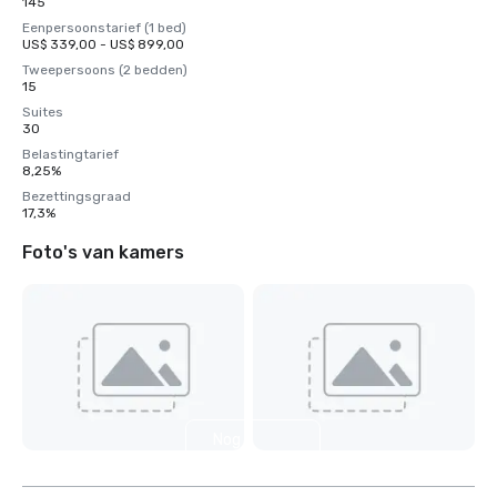
145
Eenpersoonstarief (1 bed)
US$ 339,00 - US$ 899,00
Tweepersoons (2 bedden)
15
Suites
30
Belastingtarief
8,25%
Bezettingsgraad
17,3%
Foto's van kamers
Nog 7
weergeven