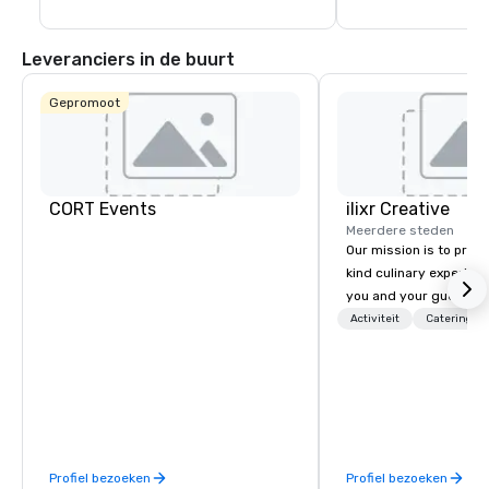
Leveranciers in de buurt
Gepromoot
CORT Events
ilixr Creative
Meerdere steden
Our mission is to prov
kind culinary experien
you and your guests wi
memories and satiated
Activiteit
Catering
detail is meticulously 
our commitment to hosp
over 40 years of expe
in some of the world'
acclaimed restaurants,
of excellence rarely fo
Profiel bezoeken
Profiel bezoeken
catering industry.