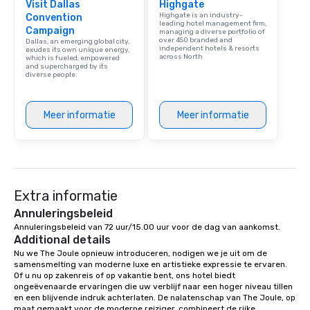
Visit Dallas
Highgate
Highgate is an industry-
Convention
leading hotel management firm,
Campaign
managing a diverse portfolio of
over 450 branded and
Dallas, an emerging global city,
independent hotels & resorts
exudes its own unique energy,
across North
which is fueled, empowered
and supercharged by its
diverse people.
Meer informatie
Meer informatie
Extra informatie
Annuleringsbeleid
Annuleringsbeleid van 72 uur/15.00 uur voor de dag van aankomst.
Additional details
Nu we The Joule opnieuw introduceren, nodigen we je uit om de 
samensmelting van moderne luxe en artistieke expressie te ervaren. 
Of u nu op zakenreis of op vakantie bent, ons hotel biedt 
ongeëvenaarde ervaringen die uw verblijf naar een hoger niveau tillen 
en een blijvende indruk achterlaten. De nalatenschap van The Joule, op 
maat gemaakt voor de moderne reiziger, combineert de rijke 