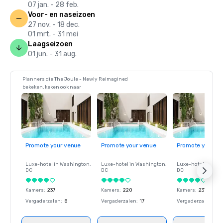
07 jan. - 28 feb.
Voor- en naseizoen
27 nov. - 18 dec.
01 mrt. - 31 mei
Laagseizoen
01 jun. - 31 aug.
Planners die The Joule - Newly Reimagined
bekeken, keken ook naar
Promote your venue
Promote your venue
Promote your ve
Luxe-hotel in
Washington
,
Luxe-hotel in
Washington
,
Luxe-hotel in
Wash
DC
DC
DC
Kamers
:
237
Kamers
:
220
Kamers
:
237
Vergaderzalen
:
8
Vergaderzalen
:
17
Vergaderzalen
:
8